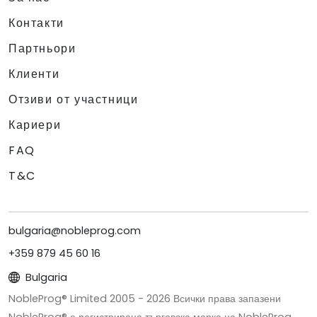
Контакти
Партньори
Клиенти
Отзиви от участници
Кариери
FAQ
T&C
bulgaria@nobleprog.com
+359 879 45 60 16
Bulgaria
NobleProg® Limited 2005 -
2026
Всички права запазени
NobleProg® е регистрирана търговска марка на NobleProg