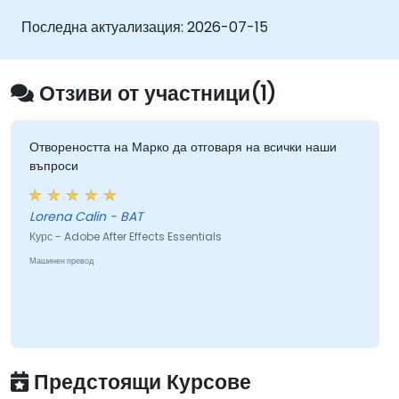
най-добрите практики.
Последна актуализация:
2026-07-15
Отзиви от участници(1)
Отвореността на Марко да отговаря на всички наши
въпроси
Lorena Calin - BAT
Курс - Adobe After Effects Essentials
Машинен превод
Предстоящи Курсове