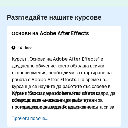
Разгледайте нашите курсове
Основи на Adobe After Effects
14 Часа
Курсът „Основи на Adobe After Effects“ е
двудневно обучение, което обхваща всички
основни умения, необходими за стартиране на
работа с Adobe After Effects. По време на
курса ще се научите да работите със слоеве в
After Effects, да разбирате ключовите кадри, да
Курсът „Основи на Adobe After Effects“
контролирате анимации, да работите с
обхваща всички основни умения, нужни за
прозрачност и да задълбочите познанията си за
постпродукция на видео съдържание с
рендиране и изход. До края на курса ще можете
професионално качество.
Прочети повече...
компетентно да редактирате видео
съдържанието си с After Effects и да прилагате