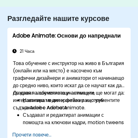
Разгледайте нашите курсове
Adobe Animate: Основи до напреднали
21 Часа
Това обучение с инструктор на живо в България
(онлайн или на място) е насочено към
графични дизайнери и аниматори от начинаещо
до средно ниво, които искат да се научат как да
създават зашеметяващи анимации,
До края на обучението участниците ще могат да:
интерактивна медия и ангажиращо уеб
Навигират в интерфейса и инструментите
съдържание с Adobe Animate.
на Adobe Animate.
Създават и редактират анимации с
помощта на ключови кадри, motion tweens
и shape tweens.
Прочети повече...
Проектират интерактивни анимации и