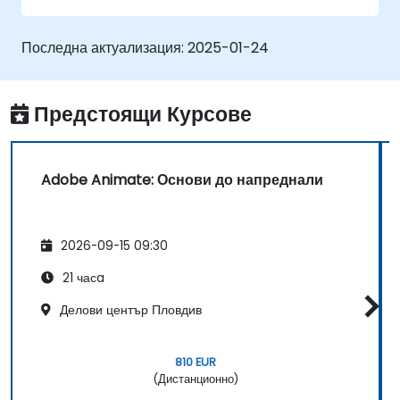
приложения с ActionScript и JavaScript.
Включват аудио и видео елементи в
Последна актуализация:
2025-01-24
проекти.
Експортират анимации за уеб, видео и
мобилни платформи.
Предстоящи Курсове
Adobe Animate: Основи до напреднали
2026-09-15 09:30
21 часa
Делови център Пловдив
810 EUR
(Дистанционно)