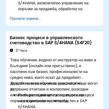
S/4HANA, включително управление на
поръчки за продажба, обработка на
доставки, експедиция и фактуриране.
Прочети повече...
Научат как да създават и управляват
документи за продажба, като поръчки за
продажба, оферти и връщания, и да
Бизнес процеси в управленското
разберат как да конфигурират различни
счетоводство в SAP S/4HANA (S4F20)
типове документи и категории артикули.
Управляват фактуриране и издаване на
21 Часа
фактури.
Това обучение, водено от инструктор на живо в
Научат се да използват вградената
България (онлайн или присъствено), е
аналитика в SAP S/4HANA за наблюдение и
насочено към бизнес професионалисти на
подобряване на ефективността на
средно ниво, които искат да придобият
продажбите, използвайки стандартни
задълбочени познания за процесите на
До края на това обучение участниците ще могат
справки и ключови показатели за
вътрешно отчитане и контролинг, разходни
да:
ефективност.
елементи, разходни центрове, вътрешни
Разбират основните концепции и процеси
поръчки и центрове на печалба.
на управленското счетоводство в SAP
S/4HANA.