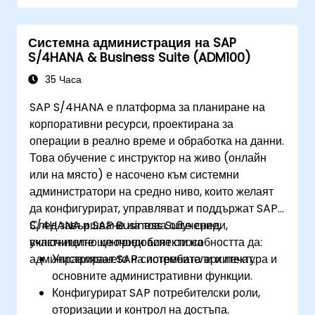
Разбират как е реализирана сигурността в
SAP S/4 Hana
Системна администрация на SAP
Подобрят мобилността на SAP
S/4HANA & Business Suite (ADM100)
приложенията чрез SAP Fiori
Тестват, дебъгват и внедряват SAP S/4
35 Часа
Hana в продукционна среда
SAP S/4HANA е платформа за планиране на
Проучат как SAP S/4 може да се интегрира
корпоративни ресурси, проектирана за
със SAP S/4 Cloud, за да предостави
операции в реално време и обработка на данни.
цялостно корпоративно решение.
Това обучение с инструктор на живо (онлайн
или на място) е насочено към системни
администратори на средно ниво, които желаят
да конфигурират, управляват и поддържат SAP
S/4HANA и SAP Business Suite среди,
След завършване на това обучение,
включително ключови аспекти на
участниците ще придобият способността да:
администрирането на потребители и печат.
Управляват SAP системната архитектура и
основните административни функции.
Конфигурират SAP потребителски роли,
оторизации и контрол на достъпа.