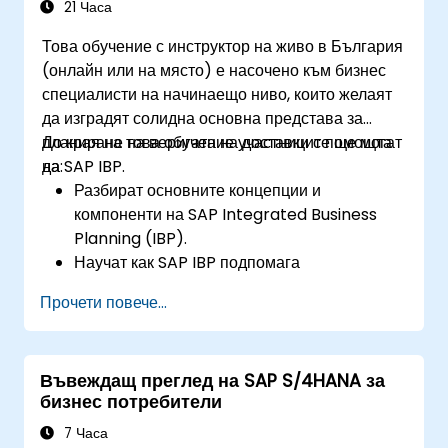
анализ в рамките на SAP S/4HANA.
21 Часа
Това обучение с инструктор на живо в България
(онлайн или на място) е насочено към бизнес
специалисти на начинаещо ниво, които желаят
да изградят солидна основна представа за
планиране на веригата на доставки с помощта
До края на това обучение участниците ще могат
на SAP IBP.
да:
Разбират основните концепции и
компоненти на SAP Integrated Business
Planning (IBP).
Научат как SAP IBP подпомага
интегрираните процеси за планиране на
Прочети повече...
веригата на доставки.
Изследват различните модули в SAP IBP и
техните функционалности.
Въвеждащ преглед на SAP S/4HANA за
Придобият практически опит с
бизнес потребители
потребителския интерфейс и
инструментите на SAP IBP.
7 Часа