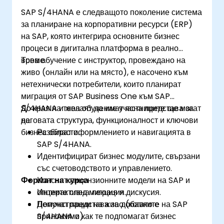
SAP S/4HANA е следващото поколение система
за планиране на корпоративни ресурси (ERP)
на SAP, която интегрира основните бизнес
процеси в дигитална платформа в реално
време.
Това обучение с инструктор, провеждано на
живо (онлайн или на място), е насочено към
нетехнически потребители, които планират
миграция от SAP Business One към SAP
S/4HANA и желаят да имат ясна представа за
До края на това обучение участниците ще могат
неговата структура, функционалност и ключови
да:
бизнес области.
Разбират оформлението и навигацията в
SAP S/4HANA.
Идентифицират бизнес модулите, свързани
със счетоводството и управлението.
Формат на курса
Изяснят лицензионните модели на SAP и
опциите след миграция.
Интерактивна лекция и дискусия.
Получат представа за добавките на SAP
Демонстрации на живо (когато е
S/4HANA и как те подпомагат бизнес
приложимо).