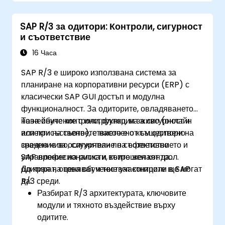
компонентите на SAP S/4HANA.
Наблюдават, анализират и оптимизират
SAP R/3 за одитори: Контроли, сигурност
ефективността на cash application.
и съответствие
16 Часа
SAP R/3 е широко използвана система за
планиране на корпоративни ресурси (ERP) с
класически SAP GUI достъп и модулна
функционалност. За одиторите, овладяването
на нейните контроли, функции за сигурност и
Това обучение с инструктор, на живо (онлайн
аспекти на съответствието е от съществено
или присъствено), е насочено към одитори на
значение за осигуряване на ефективно
средно ниво, служители по съответствието и
управление на риска и вътрешен контрол.
SAP професионалисти, които желаят да
одитират, оценяват и тестват контроли в SAP
До края на това обучение участниците ще могат
R/3 среди.
да:
Разбират R/3 архитектурата, ключовите
модули и тяхното въздействие върху
одитите.