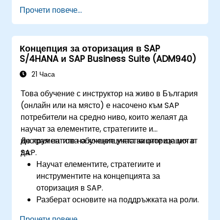
контрол в процесите FI/MM/SD/BP, да
Прочети повече...
проектират и тестват контроли и да изготвят
готови за одит доказателства.
Концепция за оторизация в SAP
S/4HANA и SAP Business Suite (ADM940)
21 Часа
Това обучение с инструктор на живо в България
(онлайн или на място) е насочено към SAP
потребители на средно ниво, които желаят да
научат за елементите, стратегиите и
инструментите на концепцията за оторизация в
До края на това обучение участниците ще могат
SAP.
да:
Научат елементите, стратегиите и
инструментите на концепцията за
оторизация в SAP.
Разберат основите на поддръжката на роли.
Използват поддръжката на роли за
Прочети повече...