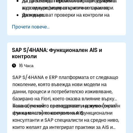
Да преглеждат промени в конфигурацията
За да заявите персонализирано обучение
и да идентифицират критични параметри.
за този курс, моля свържете се с нас за
Да извършват проверки на контроли на
уреждане.
ниво процеси в модули FI/MM/SD/BP.
Прочети повече...
Да документират одиторски доказателства и
да подготвят структурирани одитни
доклади.
SAP S/4HANA: Функционален AIS и
контроли
16 Часа
SAP S/4HANA е ERP платформата от следващо
поколение, която въвежда нови модели на
данни, процеси и потребителско изживяване,
базирано на Fiori, което оказва влияние върху
начина, по който се внедряват и документират
Това обучение с преподавател, на живо (онлайн
функционалните контроли и AIS.
или на място) е насочено към функционални
консултанти и SAP специалисти на средно ниво,
които желаят да интегрират практики за AIS и