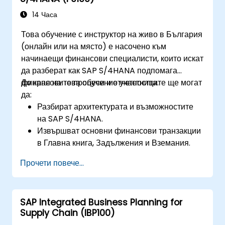
14 Часа
Това обучение с инструктор на живо в България
(онлайн или на място) е насочено към
начинаещи финансови специалисти, които искат
да разберат как SAP S/4HANA подпомага
финансовите процеси и отчетността.
До края на това обучение участниците ще могат
да:
Разбират архитектурата и възможностите
на SAP S/4HANA.
Извършват основни финансови транзакции
в Главна книга, Задължения и Вземания.
Работят с разходни центрове, центрове на
Прочети повече...
печалба и вътрешни поръчки.
Разбират интегрираните процеси на
финансово планиране в SAP S/4HANA.
SAP Integrated Business Planning for
Изпълняват основни финансови задачи,
Supply Chain (IBP100)
включително приключване, отчитане и