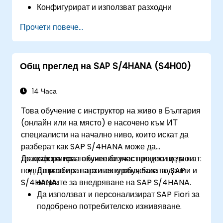
Конфигурират и използват разходни
центрове, вътрешни поръчки, центрове на
Прочети повече...
печалба и анализ на рентабилността.
Придобият умения за използване на SAP
Fiori приложения за финансово и
Общ преглед на SAP S/4HANA (S4H00)
управленско счетоводно отчитане.
14 Часа
Това обучение с инструктор на живо в България
(онлайн или на място) е насочено към ИТ
специалисти на начално ниво, които искат да
разберат как SAP S/4HANA може да
трансформира техните бизнес процеси и да ги
До края на това обучение участниците ще могат:
подготви за по-нататъшно обучение по SAP
Да разбират архитектурата, базата данни и
S/4HANA.
опциите за внедряване на SAP S/4HANA.
Да използват и персонализират SAP Fiori за
подобрено потребителско изживяване.
Да идентифицират ключови подобрения на