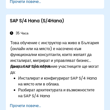
Прочети повече...
процесите във финансите, логистиката и
други модули.
Да разбират интеграцията, анализите и
SAP S/4 Hana (S/4Hana)
бъдещите иновации в подкрепа на
внедряванията на SAP.
35 Часа
Това обучение с инструктор на живо в България
(онлайн или на място) е насочено към
функционални консултанти, които желаят да
инсталират, мигрират и управляват бизнес
пакета SAP S/4 HANA.
До края на това обучение участниците ще могат
да:
Инсталират и конфигурират SAP S/4 Hana
на място или в облака.
Разбират архитектурата и възможностите
на SAP S/4 Hana
Мигрират от съществуващи версии на SAP
Прочети повече...
Business Suite към SAP S/4 Hana