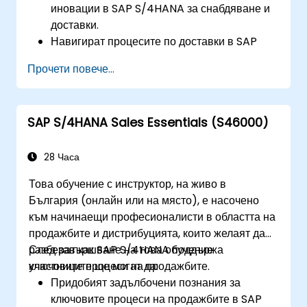
иновации в SAP S/4HANA за снабдяване и
доставки.
Навигират процесите по доставки в SAP
S/4HANA, включително доставки на база
Прочети повече...
наличност и на база потребление.
Управляват основни данни, свързани с
доставките, включително основни записи за
SAP S/4HANA Sales Essentials (S46000)
материали и доставчици.
Изпълняват процеси по доставки като
заявки за покупка, поръчки за покупка и
28 Часа
получаване на стоки.
Това обучение с инструктор, на живо в
Анализират данни за доставките с помощта
България (онлайн или на място), е насочено
на SAP Fiori приложения и ключови
към начинаещи професионалисти в областта на
показатели за ефективност (KPI), свързани
продажбите и дистрибуцията, които желаят да
с доставките.
разберат как SAP S/4HANA поддържа
След завършване на това обучение
ключовите процеси на продажбите.
участниците ще могат да:
Придобият задълбочени познания за
ключовите процеси на продажбите в SAP