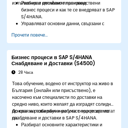
изпълнение и детайлно планиране.
Разбират ключовите производствени
бизнес процеси и как те се внедряват в SAP
S/4HANA.
Управляват основни данни, свързани с
производството, като спецификации,
Прочети повече...
работни центрове и производствени
версии.
Извършват планиране на производството,
Бизнес процеси в SAP S/4HANA
планиране на материалните потребности и
Снабдяване и Доставки (S4500)
планиране на капацитета в SAP S/4HANA.
Изпълняват и наблюдават производствени
28 Часа
поръчки, включително управление на
Това обучение, водено от инструктор на живо в
качеството и контрол на производствения
България (онлайн или присъствено), е
процес.
насочено към специалисти по доставки на
Анализират производствени данни и
средно ниво, които желаят да изградят солидна
генерират отчети за вземане на решения,
основа за разбиране и работа с процесите по
До края на това обучение участниците ще могат
използвайки инструменти на SAP S/4HANA.
снабдяване и доставки в SAP S/4HANA.
да:
Разбират основните характеристики и