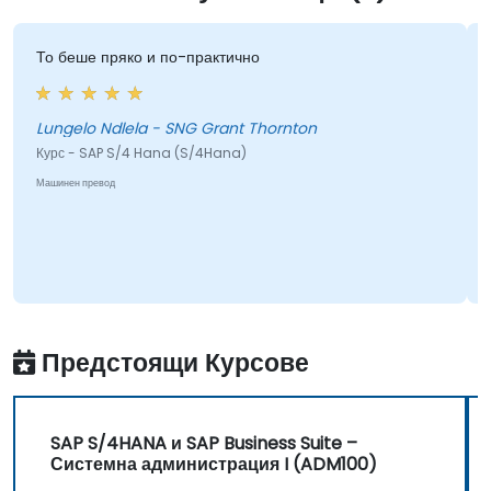
То беше пряко и по-практично
Него
и ко
под
Lungelo Ndlela - SNG Grant Thornton
Курс - SAP S/4 Hana (S/4Hana)
Jeff
Машинен превод
Курс
Машине
Предстоящи Курсове
SAP S/4HANA и SAP Business Suite –
Системна администрация I (ADM100)