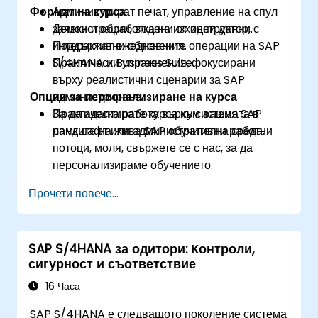
Формат на курса
Администрират печат, управление на спул
заявки и обработка на изходни данни.
Демонстрации, водени от инструктор, с
Поддържат ежедневните операции на SAP
интерактивни обяснения.
S/4HANA и Business Suite.
Практически упражнения, фокусирани
върху реалистични сценарии за SAP
Опции за персонализиране на курса
администриране.
Практическа работа върху системата в
За да адаптирате курса към вашия SAP
рамките на жива SAP обучителна среда.
ландшафт или административни работни
потоци, моля, свържете се с нас, за да
персонализираме обучението.
Прочети повече...
SAP S/4HANA за одитори: Контроли,
сигурност и съответствие
16 Часа
SAP S/4HANA е следващото поколение система