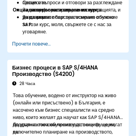
процесите.
Сесия с въпроси и отговори за разглеждане
Опции за персонализиране на курса
Задават въпроси, свързани с миграцията, и
на специфични притеснения на
да разрешат общи притеснения относно
участниците.
За да заявите персонализирано обучение
SAP.
за този курс, моля, свържете се с нас за
уговаряне.
Прочети повече...
Бизнес процеси в SAP S/4HANA
Производство (S4200)
28 Часа
Това обучение, водено от инструктор на живо
(онлайн или присъствено) в България, е
насочено към бизнес специалисти на средно
ниво, които желаят да научат как SAP S/4HANA
поддържа ключови производствени функции,
До края на това обучение участниците ще могат
включително планиране на производството,
да: