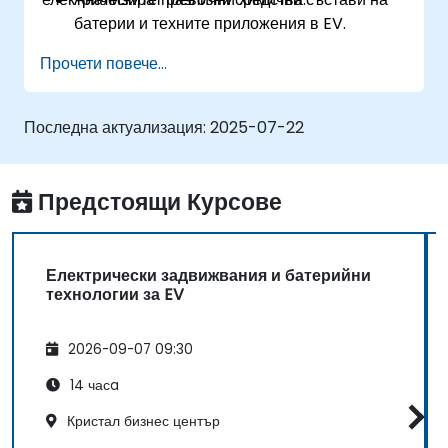
батерии и техните приложения в EV.
Прилагат техники за управление на
Прочети повече...
батерии, за да подобрят
производителността и безопасността.
Оценяват енергийната ефективност в
Последна актуализация:
2025-07-22
различни конфигурации на EV.
Предстоящи Курсове
Електрически задвижвания и батерийни
технологии за EV
2026-09-07 09:30
14 часa
Кристал бизнес център