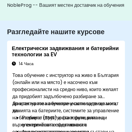
NobleProg -- Вашият местен доставчик на обучения
Разгледайте нашите курсове
Електрически задвижвания и батерийни
технологии за EV
14 Часа
Това обучение с инструктор на живо в България
(онлайн или на място) е насочено към
професионалисти на средно ниво, които желаят
да придобият задълбочено разбиране за
архитектурите на електрическите задвижвания,
До края на това обучение участниците ще могат
химията на батериите, системите за управление
да:
на батериите (BMS) и факторите, влияещи
Разбират структурата и функцията на
върху енергийната ефективност в
електрическите задвижвания.
електрическите превозни средства.
Анализират различни химични състави на