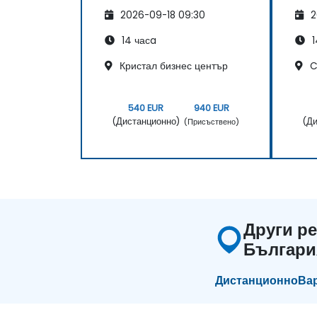
2026-09-18 09:30
2
14 часa
1
Кристал бизнес център
C
540 EUR
940 EUR
(Дистанционно)
(Ди
(Присъствено)
Други ре
Българи
Дистанционно
Ва