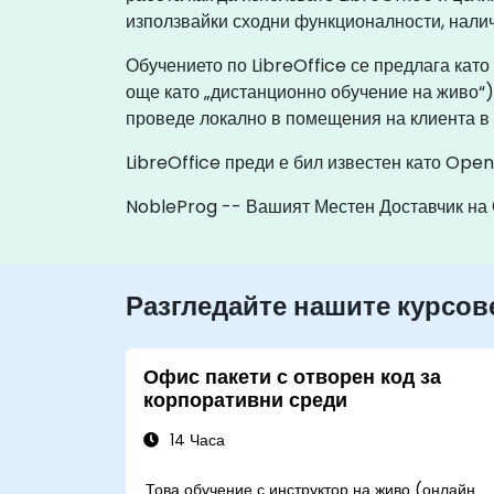
използвайки сходни функционалности, налич
Обучението по LibreOffice се предлага като
още като „дистанционно обучение на живо“)
проведе локално в помещения на клиента в
LibreOffice преди е бил известен като Open
NobleProg -- Вашият Местен Доставчик на
Разгледайте нашите курсов
Офис пакети с отворен код за
корпоративни среди
14 Часа
Това обучение с инструктор на живо (онлайн