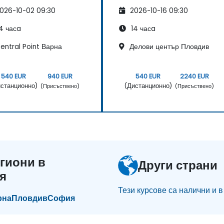
026-10-02 09:30
2026-10-16 09:30
4 часa
14 часa
entral Point Варна
Делови център Пловдив
540 EUR
940 EUR
540 EUR
2240 EUR
станционно)
(Дистанционно)
(Присъствено)
(Присъствено)
гиони в
Други страни
я
Тези курсове са налични и в
рна
Пловдив
София