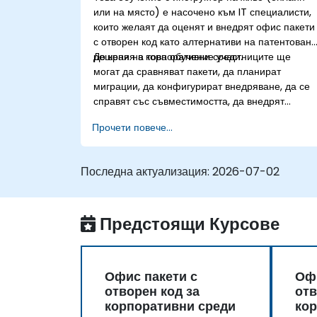
или на място) е насочено към IT специалисти,
които желаят да оценят и внедрят офис пакети
с отворен код като алтернативи на патентован
решения в корпоративни среди.
До края на това обучение участниците ще
могат да сравняват пакети, да планират
миграции, да конфигурират внедряване, да се
справят със съвместимостта, да внедрят
сътрудничество и да управляват
Прочети повече...
възприемането от потребителите.
Последна актуализация:
2026-07-02
Предстоящи Курсове
Офис пакети с
Офи
отворен код за
отв
корпоративни среди
кор