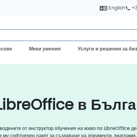
English
+3
рсове
Меки умения
Услуги и решения за би
ibreOffice в Бълг
водените от инструктор обучения на живо по LibreOffice д
ия му софтуерен пакет за създаване на документи, диаграми