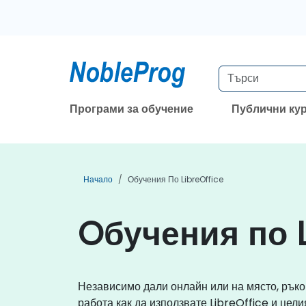
Програми за обучение
Публични ку
Начало
Обучения По LibreOffice
Oбучения по L
Независимо дали онлайн или на място, ръко
работа как да използвате LibreOffice и цел