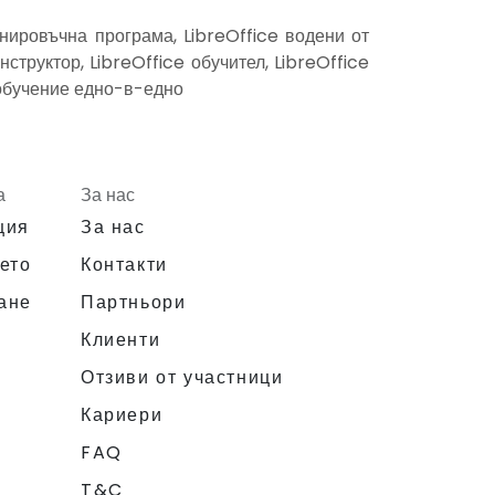
енировъчна програма, LibreOffice водени от
нструктор, LibreOffice обучител, LibreOffice
e обучение едно-в-едно
а
За нас
ция
За нас
ето
Контакти
ане
Партньори
Клиенти
Отзиви от участници
Кариери
FAQ
T&C