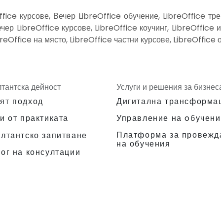
ffice курсове, Вечер LibreOffice обучение, LibreOffice тр
чер LibreOffice курсове, LibreOffice коучинг, LibreOffice и
breOffice на място, LibreOffice частни курсове, LibreOffic
лтантска дейност
Услуги и решения за бизнес
ят подход
Дигитална трансформа
и от практиката
Управление на oбучени
Платформа за провежд
ултантско запитване
на обучения
ог на консултации