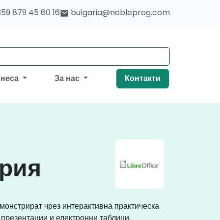
59 879 45 60 16
bulgaria@nobleprog.com
знеса
За нас
Контакти
ария
емонстрират чрез интерактивна практическа
, презентации и електронни таблици,