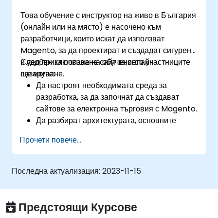
Това обучение с инструктор на живо в България
(онлайн или на място) е насочено към
разработчици, които искат да използват
Magento, за да проектират и създадат сигурен
и удобен за ползване сайт за онлайн
След приключване на обучението участниците
пазаруване.
ще могат:
Да настроят необходимата среда за
разработка, за да започнат да създават
сайтове за електронна търговия с Magento.
Да разбират архитектурата, основните
концепции, модулите и файловата
Прочети повече...
структура в Magento.
Да разработят функционален и стабилен
онлайн магазин чрез персонализиране на
Последна актуализация:
2023-11-15
компонентите и модулите на Magento.
Да приложат практики за подобряване на
сигурността в Magento, за да се намалят
Предстоящи Курсове
уязвимостите и потенциалните кибератаки.