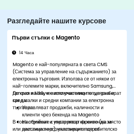
Разгледайте нашите курсове
Първи стъпки с Magento
14 Часа
Magento е най-популярната в света CMS
(Система за управление на съдържанието) за
електронна търговия. Използва се от някои от
най-големите марки, включително Samsung,
Lenovo и Nike, и е изключително популярна и
До края на обучението участниците ще разберат
сред малки и средни компании за електронна
как да:
търговия.
Управляват продажби, наличности и
клиенти чрез бекенда на Magento
В това обучение с инструктор на живо (на място
Настройват и управляват фронтенда за
или дистанционно), участниците ще се
наистина персонализирано потребителско