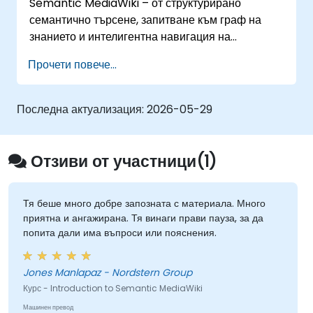
Semantic MediaWiki – от структурирано
семантично търсене, запитване към граф на
знанието и интелигентна навигация на
съдържанието до богати редакторски работни
Прочети повече...
потоци с интеграция на Семантичния уеб.
Обучава на основни техники за свързване на
данни, изграждане на системи за съдържание,
Последна актуализация:
2026-05-29
управлявани от метаданни, и създаване на
интелигентни платформи за сътрудничество,
които позволяват на екипите да автоматизират
Отзиви от участници(1)
каталогизирането, да откриват скрити връзки и
да трансформират начина, по който
организациите откриват, управляват и споделят
Тя беше много добре запозната с материала. Много
приятна и ангажирана. Тя винаги прави пауза, за да
знания в голям мащаб и в различни области.
попита дали има въпроси или пояснения.
Jones Manlapaz - Nordstern Group
Курс - Introduction to Semantic MediaWiki
Машинен превод