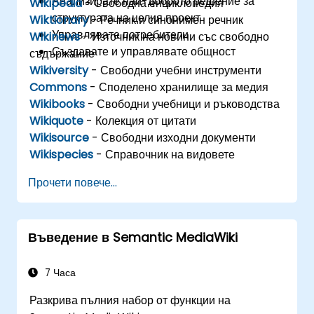
Анализирате най-доброто решение за
Wikipedia
- Свободна енциклопедия
структурата на целия проект
Wiktionary
- Речник и синонимен речник
Управлявате потребители
Wikinews
- Източник на новини със свободно
Създавате и управлявате общност
съдържание
Wikiversity
- Свободни учебни инструменти
Commons
- Споделено хранилище за медия
Wikibooks
- Свободни учебници и ръководства
Wikiquote
- Колекция от цитати
Wikisource
- Свободни изходни документи
Wikispecies
- Справочник на видовете
Прочети повече...
Въведение в Semantic MediaWiki
7 Часа
Разкрива пълния набор от функции на