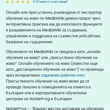
(1 Отзиви от участници)
Онлайн или присъствено, ръководени от инструктор
обучения на живо по MediaWiki демонстрират чрез
интерактивна практика как да използвате функциите
и разширенията на MediaWiki за създаване,
управление и поддръжка на съвместни уебсайтове,
базирани на съдържание.
Обучението по MediaWiki се предлага като „онлайн
обучение на живо“ или „присъствено обучение на
живо“. Онлайн обучението на живо (известно още
като „дистанционно обучение на живо“) се провежда
чрез интерактивен
отдалечен работен плот
.
Присъственото обучение на живо може да се
проведе локално в помещенията на клиента в
България или в корпоративните обучителни
центрове на NobleProg в България.
NobleProg -- Вашият местен доставчик на обучения