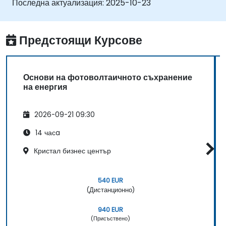
Последна актуализация:
2025-10-23
фотоволтаично съхранение на енергия.
Навигират в регулаторната рамка,
управляваща фотоволтаичното съхранение
Предстоящи Курсове
на енергия.
Съотнесат принципите на ISO
сертификацията към контекста на
Основи на фотоволтаичното съхранение
фотоволтаичното съхранение на енергия.
на енергия
2026-09-21 09:30
14 часa
Кристал бизнес център
540 EUR
(Дистанционно)
940 EUR
(Присъствено)