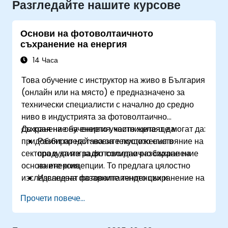
Разгледайте нашите курсове
Основи на фотоволтаичното
съхранение на енергия
14 Часа
Това обучение с инструктор на живо в България
(онлайн или на място) е предназначено за
технически специалисти с начално до средно
ниво в индустрията за фотоволтаично
съхранение на енергия, които желаят да
До края на обучението участниците ще могат да:
придобият представа за текущото състояние на
Разбират най-новите постижения в
сектора и да изградят солидно разбиране на
продуктите за фотоволтаично съхранение
основните концепции. То предлага цялостно
на енергия.
изследване на фотоволтаичното съхранение на
Изследват пазарните тенденции и
енергия, като обхваща ключови аспекти като
възможности в сектора на фотоволтаичното
Прочети повече...
продукти, пазари, технологии и регулации.
съхранение на енергия.
Придобият представа за основните
технологии, задвижващи системите за