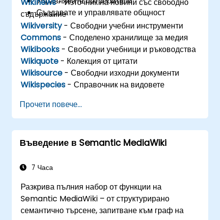
Управлявате потребители
Wikinews
- Източник на новини със свободно
Създавате и управлявате общност
съдържание
Wikiversity
- Свободни учебни инструменти
Commons
- Споделено хранилище за медия
Wikibooks
- Свободни учебници и ръководства
Wikiquote
- Колекция от цитати
Wikisource
- Свободни изходни документи
Wikispecies
- Справочник на видовете
Прочети повече...
Въведение в Semantic MediaWiki
7 Часа
Разкрива пълния набор от функции на
Semantic MediaWiki – от структурирано
семантично търсене, запитване към граф на