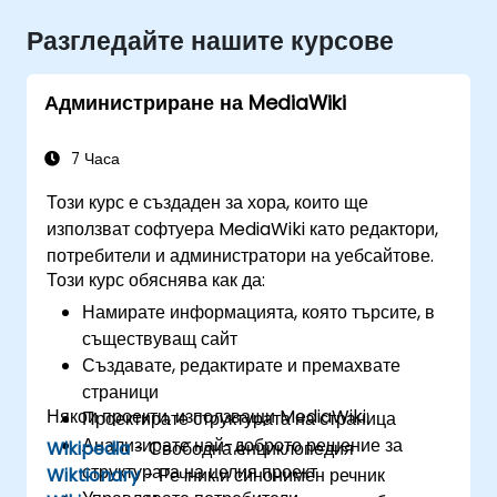
Разгледайте нашите курсове
Администриране на MediaWiki
7 Часа
Този курс е създаден за хора, които ще
използват софтуера MediaWiki като редактори,
потребители и администратори на уебсайтове.
Този курс обяснява как да:
Намирате информацията, която търсите, в
съществуващ сайт
Създавате, редактирате и премахвате
страници
Някои проекти, използващи MediaWiki:
Проектирате структурата на страница
Анализирате най-доброто решение за
Wikipedia
- Свободна енциклопедия
структурата на целия проект
Wiktionary
- Речник и синонимен речник