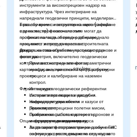
,
инструменти за високопрецизен надзор на
инфраструктура. Чрез интегриране на
напреднали геодезични принципи, моделиране
в реално време и високоточно картографиране
Това обучение с инструктор на живо (онлайн
с дронове, професионалистите могат да
или на място) е насочено към
постигнат по-задълбочено разбиране,
професионалисти от средно до напреднало
прецизност и продуктивност в строителната
ниво, които желаят да прилагат
среда.
усъвършенствани работни процеси с дронове и
До края на това обучение участниците ще
и
фотограметрия, включително геодезически
могат да:
контрол и високоточни техники за
Прилагат напреднали фотограметрични
картографиране, при сложни инфраструктурни
методи, включително RTK/PPK работни
проекти.
процеси и калибриране на наземен
контрол.
Формат на курса
Интегрират геодезически референтни
системи и проекции за мащабни
Интерактивна лекция и дискусия.
инфраструктурни обекти.
Напреднали упражнения и казуси от
Проектират прецизни полетни мисии,
реалния свят.
съобразени със сложен терен и
Практическа работа с данни от дронове и
Опции за персонализиране на курса
инфраструктурна геометрия.
инструменти за моделиране.
а
Анализират фотограметрични данни с ГИС
За да заявите персонализирано обучение
софтуер за проследяване на структурното
по този курс, моля, свържете се с нас за