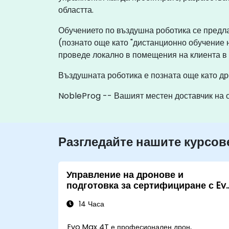
областта.
Обучението по въздушна роботика се предла
(познато още като "дистанционно обучение 
проведе локално в помещения на клиента в
Въздушната роботика е позната още като др
NobleProg -- Вашият местен доставчик на 
Разгледайте нашите курсов
Управление на дронове и
подготовка за сертифициране с Ev
Max 4T
14 Часа
Evo Max 4T е професионален дрон,