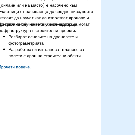
(онлайн или на място) е насочено към
участници от начинаещо до средно ниво, които
желаят да научат как да използват дронове и
фотограметрични техники за надзор на
До края на обучението участниците ще могат
инфраструктура в строителни проекти.
да:
Разбират основите на дроновете и
фотограметрията.
Разработват и изпълняват планове за
полети с дрон на строителни обекти.
Извършват фотограметрично
Прочети повече...
проследяване и създават подробни карти
и 3D модели.
Използват фотограметрични данни за
надзор на инфраструктура и откриване на
проблеми.
Прилагат дрон технология за подобряване
на безопасността и ефективността на
строителните обекти.