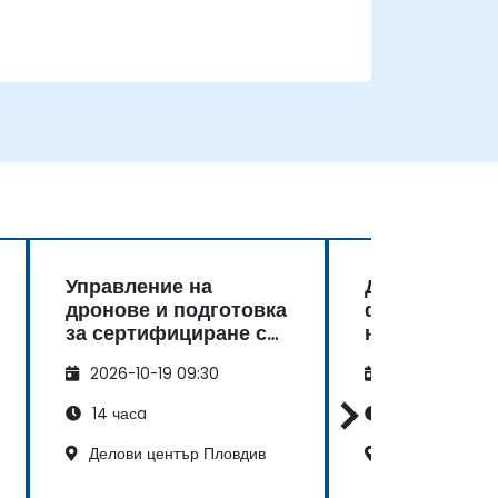
Управление на
Дронове и
дронове и подготовка
фотограметр
за сертифициране с
надзор на
Evo Max 4T
инфраструкт
2026-10-19 09:30
2026-11-02 09
строителств
14 часa
21 часa
Делови център Пловдив
Кристал бизне