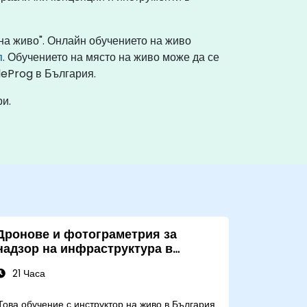
на живо". Онлайн обучението на живо
п
. Обучението на място на живо може да се
leProg в България.
и.
Дронове и фотограметрия за
надзор на инфраструктура в
строителството
21 Часа
Това обучение с инструктор на живо в България