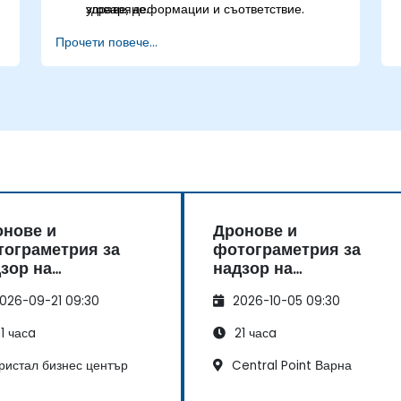
здраве, деформации и съответствие.
уговаряне.
Прочети повече...
онове и
Дронове и
ограметрия за
фотограметрия за
зор на
надзор на
раструктура в
инфраструктура в
026-09-21 09:30
2026-10-05 09:30
оителството
строителството
1 часa
21 часa
ристал бизнес център
Central Point Варна