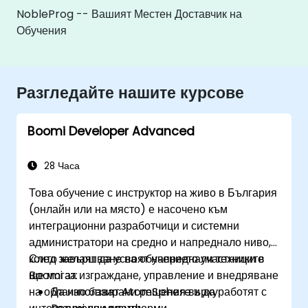
NobleProg -- Вашият Местен Доставчик на
Обучения
Разгледайте нашите курсове
Boomi Developer Advanced
28 Часа
Това обучение с инструктор на живо в България
(онлайн или на място) е насочено към
интеграционни разработчици и системни
администратори на средно и напреднало ниво,
които желаят да усвоят напреднали техники в
След завършване на обучението участниците
Boomi за изграждане, управление и внедряване
ще могат:
на облачно базирани решения върху
Да използват AtomSphere и да работят с