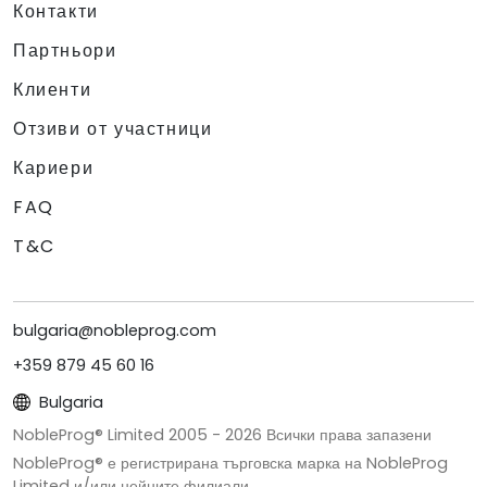
Контакти
Партньори
Клиенти
Отзиви от участници
Кариери
FAQ
T&C
bulgaria@nobleprog.com
+359 879 45 60 16
Bulgaria
NobleProg® Limited 2005 -
2026
Всички права запазени
NobleProg® е регистрирана търговска марка на NobleProg
Limited и/или нейните филиали.