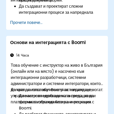
интеграционни платформи.
Boomi документи.
Да създават и проектират сложни
интеграционни процеси за напреднала
логика и обработка на данни.
Прочети повече...
Да управляват внедряването на
интеграционни процеси, логване и
генериране на отчети.
Основи на интеграцията с Boomi
Да прихващат и обработват грешки.
Да прилагат най-добри практики и техники
за интеграция с Boomi.
14 Часа
Това обучение с инструктор на живо в България
(онлайн или на място) е насочено към
интеграционни разработчици, системни
администратори и системни интегратори, които
желаят да използват Boomi за изграждане,
До края на това обучение участниците ще могат:
управление и внедряване на интеграционни
Да настроят необходимата среда, за да
платформи за облачно базирани решения.
започнат изграждането на интеграции с
Boomi.