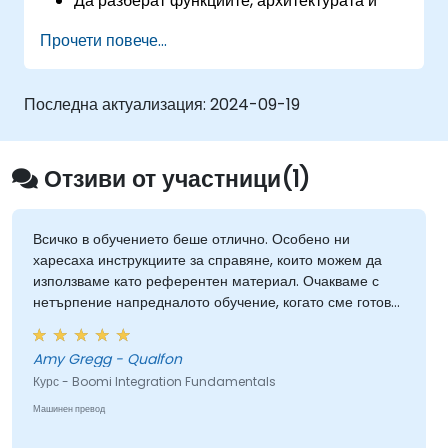
Да разберат функциите, архитектурата и
основните концепции на Boomi
Прочети повече...
AtomSphere.
Да се научат как да проектират, изграждат и
внедряват интеграционни процеси с Boomi.
Последна актуализация:
2024-09-19
Да използват таблото за управление и
опциите за отчитане на Boomi за
наблюдение на приложения.
Отзиви от участници(1)
Да управляват конфигурации и
внедрявания за Atom, Molecule и Atom
Cloud.
Всичко в обучението беше отлично. Особено ни
харесаха инструкциите за справяне, които можем да
Да активират интеграция и управление на
използваме като референтен материал. Очакваме с
уеб услуги и API с Boomi.
нетърпение напредналото обучение, когато сме готови
за него.
Amy Gregg - Qualfon
Курс - Boomi Integration Fundamentals
Машинен превод