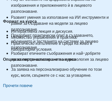
изображения и приложението ѝ в лицевото
разпознаване.
Развият умения за използване на ИИ инструменти и
Формат на курса
рамки за създаване на модели за лицево
разпознаване.
Интерактивна лекция и дискусия.
Придобият практически опит в създаването,
Множество упражнения и практика.
обучението и тестването на системи за лицево
Практическо изпълнение в среда на живо в
разпознаване.
лабораторни условия.
Разбират етичните съображения и най-добрите
Опции за персонализиране на курса
практики при използването на технология за лицево
разпознаване.
За заявка на персонализирано обучение по този
курс, моля, свържете се с нас за уговаряне.
Прочети повече