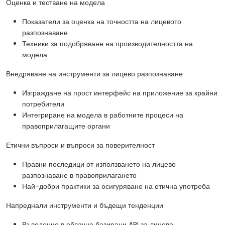
Оценка и тестване на модела
Показатели за оценка на точността на лицевото
разпознаване
Техники за подобряване на производителността на
модела
Внедряване на инструменти за лицево разпознаване
Изграждане на прост интерфейс на приложение за крайни
потребители
Интегриране на модела в работните процеси на
правоприлагащите органи
Етични въпроси и въпроси за поверителност
Правни последици от използването на лицево
разпознаване в правоприлагането
Най-добри практики за осигуряване на етична употреба
Напреднали инструменти и бъдещи тенденции
Въведение в облачно базирани API за лицево