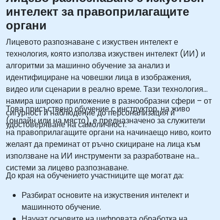
интелект за правоприлагащите
органи
Лицевото разпознаване с изкуствен интелект е
технология, която използва изкуствен интелект (ИИ) и
алгоритми за машинно обучение за анализ и
идентифициране на човешки лица в изображения,
видео или сценарии в реално време. Тази технология
намира широко приложение в разнообразни сфери – от
Това присъствено обучение с инструктор, на живо
сигурност и наблюдение до персонализация и
(онлайн или на място), е предназначено за служители
удостоверяване на самоличност.
на правоприлагащите органи на начинаещо ниво, които
желаят да преминат от ръчно скициране на лица към
използване на ИИ инструменти за разработване на
системи за лицево разпознаване.
До края на обучението участниците ще могат да:
Разбират основите на изкуствения интелект и
машинното обучение.
Научат основите на цифровата обработка на