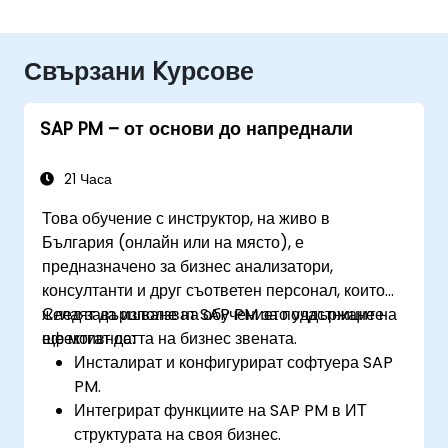
Свързани Kурсове
SAP PM – от основи до напреднали
21 Часа
Това обучение с инструктор, на живо в
България (онлайн или на място), е
предназначено за бизнес анализатори,
консултанти и друг съответен персонал, които
желаят да използват SAP PM за поддържане на
След завършване на обучението участниците
ефективността на бизнес звената.
ще могат да:
Инсталират и конфигурират софтуера SAP
PM.
Интегрират функциите на SAP PM в ИТ
структурата на своя бизнес.