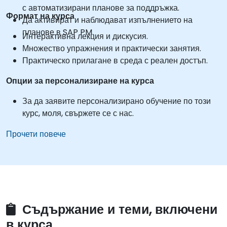
с автоматизирани планове за поддръжка.
Формат на курса
Да активират и наблюдават изпълнението на
планове в SAP PM.
Интерактивна лекция и дискусия.
Множество упражнения и практически занятия.
Практическо прилагане в среда с реален достъп.
Опции за персонализиране на курса
За да заявите персонализирано обучение по този
курс, моля, свържете се с нас.
Прочети повече
Съдържание и теми, включени
в курса