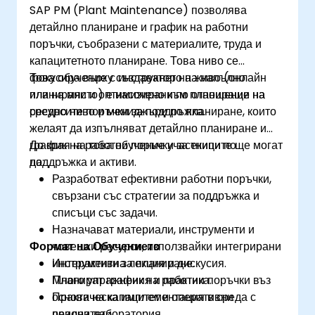
SAP PM (Plant Maintenance) позволява
детайлно планиране и график на работни
поръчки, съобразени с материалите, труда и
капацитетното планиране. Това ниво се
фокусира върху създаването на напълно
Това обучение с инструктор на живо (онлайн
планирани и оптимизирани по отношение на
или на място) е насочено към планиращи на
ресурсите поръчки за поддръжка.
средно ниво и мениджъри по планиране, които
желаят да изпълняват детайлно планиране и
график на работни поръчки за екипи по
До края на това обучение участниците ще могат
поддръжка и активи.
да:
Разработват ефективни работни поръчки,
свързани със стратегии за поддръжка и
списъци със задачи.
Назначават материали, инструменти и
Формат на Обучението
човешки ресурси, използвайки интегрирани
инструменти за планиране.
Интерактивна лекция и дискусия.
Планират график на работни поръчки въз
Много упражнения и практика.
основа на капацитет и оперативни
Практическа имплементация в среда с
приоритети.
реална лаборатория.