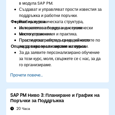
в модула SAP PM.
Създават и управляват прости известия за
поддръжка и работни поръчки.
Формат на курса
Разбират техническата структура,
включително оборудване и технически
Интерактивна лекция и дискусия.
местоположения.
Много упражнения и практика.
Проследяват напредъка на дейностите по
Практическа работа в среда на живо.
Опции за персонализиране на курса
поддръжка чрез известия и поръчки.
За да заявите персонализирано обучение
за този курс, моля, свържете се с нас, за да
го организираме.
Прочети повече...
SAP PM Ниво 3: Планиране и График на
Поръчки за Поддръжка
20 Часа