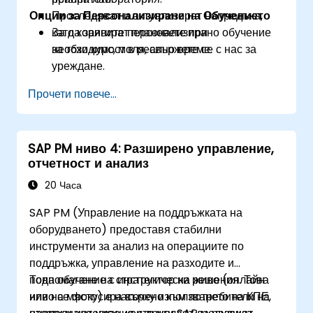
Опции за Персонализиране на Обучението
Проследяват и актуализират напредъка,
като коригират плановете при
За да заявите персонализирано обучение
необходимост в реално време.
за този курс, моля, свържете се с нас за
уреждане.
Прочети повече...
SAP PM ниво 4: Разширено управление,
отчетност и анализ
20 Часа
SAP PM (Управление на поддръжката на
оборудването) предоставя стабилни
инструменти за анализ на операциите по
поддръжка, управление на разходите и
подпомагане на стратегически решения. Това
Това обучение с инструктор на живо (онлайн
ниво се фокусира върху използването на КПЕ,
или на място) е насочено към потребители на