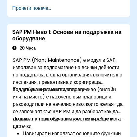
Използват SAP PM като инструмент за
Прочети повече...
изпълнение на отговорностите по
поддръжка.
Използват отчетите на SAP PM, за да
SAP PM Ниво 1: Основи на поддръжка на
удовлетворят нуждите на клиентите.
оборудване
Разпознават важността на внедряването на
SAP PM за работния процес в завода и
20 Часа
безопасността на персонала.
SAP PM (Plant Maintenance) е модул в SAP,
използван за подпомагане на всички дейности
по поддръжка в една организация, включително
инспекция, превантивна и коригираща
поддръжка и ремонтни операции.
Това обучение с инструктор на живо (онлайн
или на място) е насочено към плановици и
ръководители на начално ниво, които желаят да
се запознаят със SAP PM и да разберат как да
създават и проследяват известия и работни
До края на това обучение участниците ще могат
поръчки.
да:
Навигират и използват основните функции