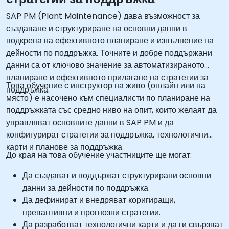
SAP PM (Plant Maintenance) дава възможност за
създаване и структуриране на основни данни в
подкрепа на ефективното планиране и изпълнение на
дейности по поддръжка. Точните и добре поддържани
данни са от ключово значение за автоматизираното
планиране и ефективното прилагане на стратегии за
Това обучение с инструктор на живо (онлайн или на
поддръжка.
място) е насочено към специалисти по планиране на
поддръжката със средно ниво на опит, които желаят да
управляват основните данни в SAP PM и да
конфигурират стратегии за поддръжка, технологични
карти и планове за поддръжка.
До края на това обучение участниците ще могат:
Да създават и поддържат структурирани основни
данни за дейности по поддръжка.
Да дефинират и внедряват коригиращи,
превантивни и прогнозни стратегии.
Да разработват технологични карти и да ги свързват