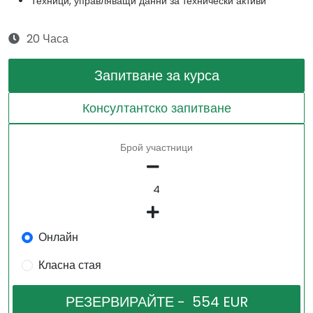
Техници, управляващи данни за технически активи
20 Часа
Запитване за курса
Консултантско запитване
Брой участници
Онлайн
Класна стая