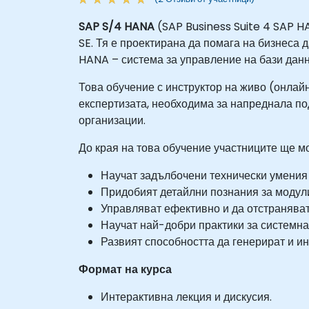
SAP S/4 HANA
(SAP Business Suite 4 SAP H
SE. Тя е проектирана да помага на бизнеса
HANA – система за управление на бази данн
Това обучение с инструктор на живо (онлайн
експертизата, необходима за напреднала п
организации.
До края на това обучение участниците ще мо
Научат задълбочени технически умения
Придобият детайлни познания за модулит
Управляват ефективно и да отстраняват
Научат най-добри практики за системна
Развият способността да генерират и и
Формат на курса
Интерактивна лекция и дискусия.