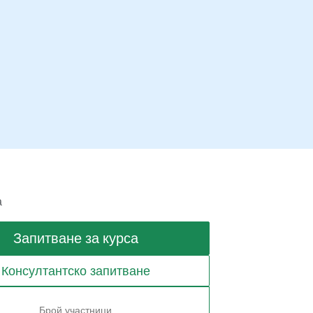
а
Запитване за курса
Консултантско запитване
Брой участници