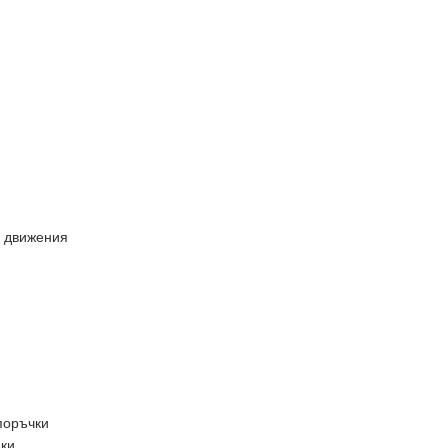
е движения
поръчки
пки