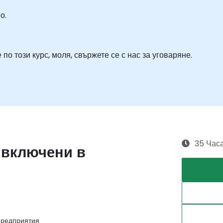
о.
о този курс, моля, свържете се с нас за уговаряне.
35 Час
 включени в
предприятия