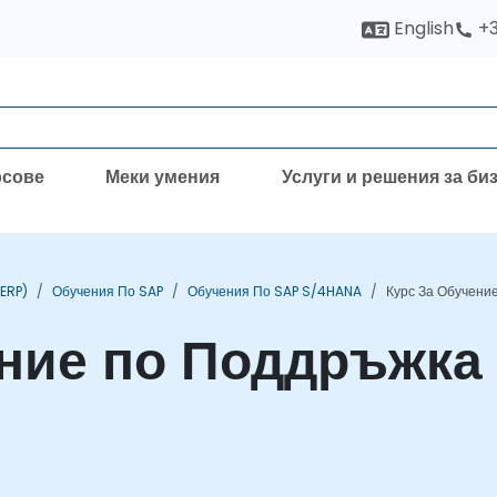
English
+3
рсове
Меки умения
Услуги и решения за би
(ERP)
Обучения По SAP
Обучения По SAP S/4HANA
Курс За Обучени
ение по Поддръжка 