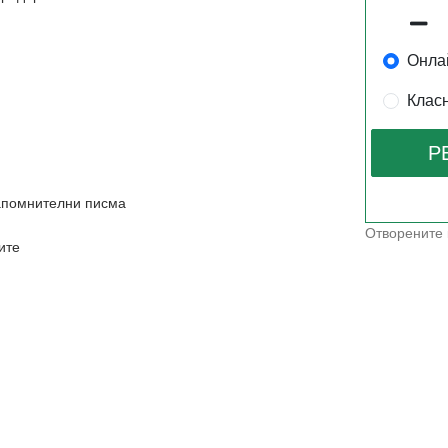
Онла
Клас
апомнителни писма
Отворените 
ите