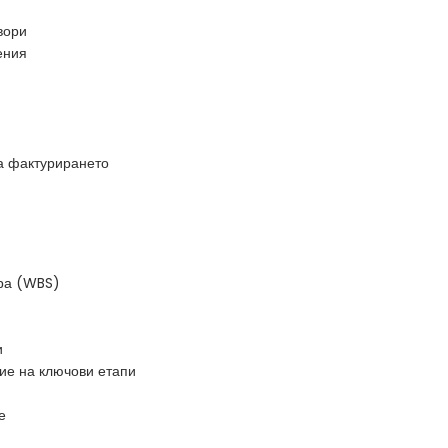
вори
ения
а фактурирането
ура (WBS)
и
ие на ключови етапи
е