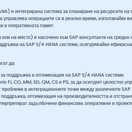
ANA) е интегрирана система за планиране на ресурсите на 
 да управлява операциите си в реално време, използвайки 
и в оперативната памет.
 или на място) е насочено към SAP консултанти на средно 
оддръжка на SAP S/4 HANA системи, осигурявайки ефикасна
гат да:
 за поддръжка и оптимизация на SAP S/4 HANA системи.
е FI, CO, MM, SD, QM, CS и PS, за да осигурят цялостно уп
 проблеми в интеграционните точки между различните SAP 
 поддръжка, оптимизация на производителността и отстран
нтерпретират задълбочени финансови, оперативни и проектн