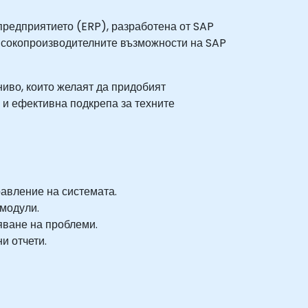
предприятието (ERP), разработена от SAP
високопроизводителните възможности на SAP
ниво, които желаят да придобият
 и ефективна подкрепа за техните
равление на системата.
модули.
яване на проблеми.
и отчети.