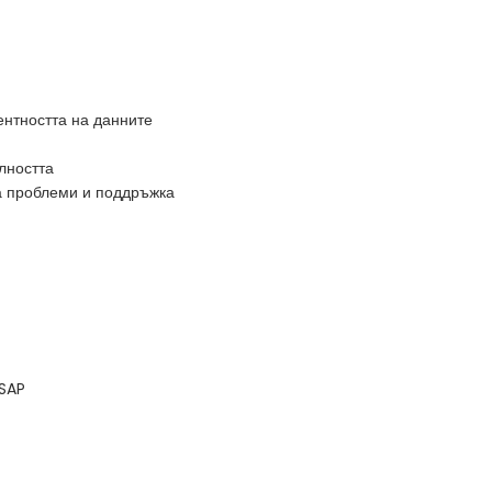
ентността на данните
лността
а проблеми и поддръжка
 SAP