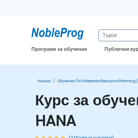
Програми за обучение
Публични ку
Начало
Обучения По Enterprise Resource Planning 
Курс за обуч
HANA
(2 Отзиви от участници)