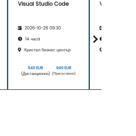
Visual Studio Code
Visual Studi
2026-10-26 09:30
2026-11-09 09
14 часa
14 часa
Кристал бизнес център
Central Point 
540 EUR
940 EUR
540 EUR
(Дистанционно)
(Дистанционно)
(Присъствено)
(