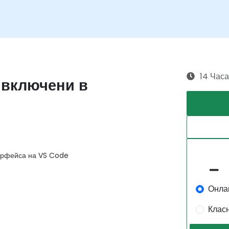
14 Часа
 включени в
терфейса на VS Code
Онла
Клас