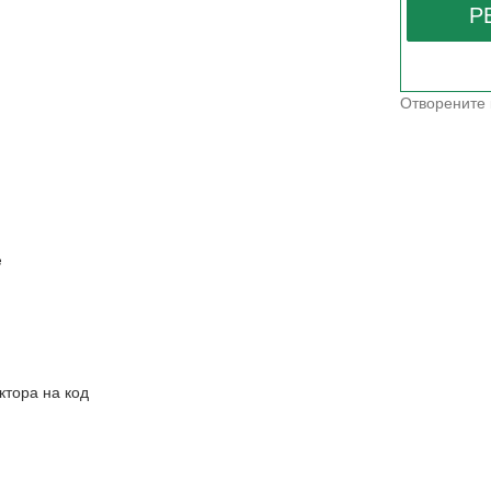
Отворените 
e
ктора на код