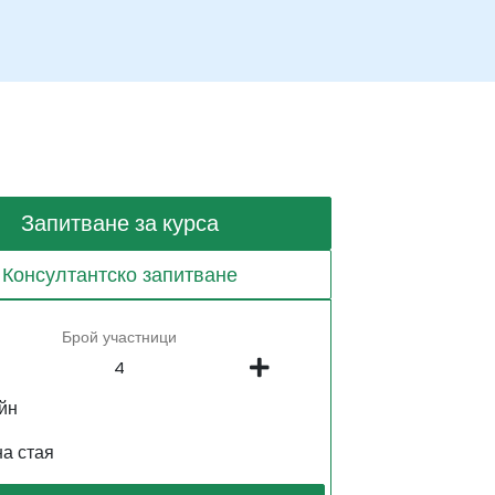
Запитване за курса
Консултантско запитване
Брой участници
йн
на стая