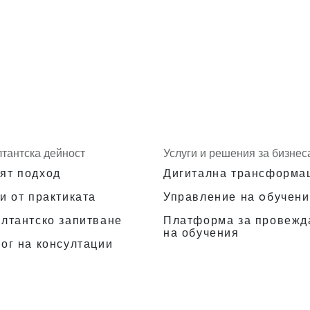
лтантска дейност
Услуги и решения за бизнес
ят подход
Дигитална трансформа
и от практиката
Управление на oбучени
Платформа за провежд
ултантско запитване
на обучения
ог на консултации