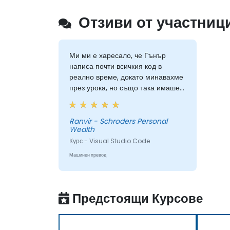
Отзиви от участници
Ми ми е харесало, че Гънър
написа почти всичкия код в
реално време, докато минавахме
през урока, но също така имаше
достатъчно предварително
подготвено материали в Google
Drive, към които мога да се
Ranvir - Schroders Personal
Wealth
обръщам след обучението. Кодът,
написан от Гънър, базиран на
Курс - Visual Studio Code
примерните данни, които
Машинен превод
предложих по-рано, беше също
много полезен и направи
обучението актуално за нашите
Предстоящи Курсове
собствени набори от данни.