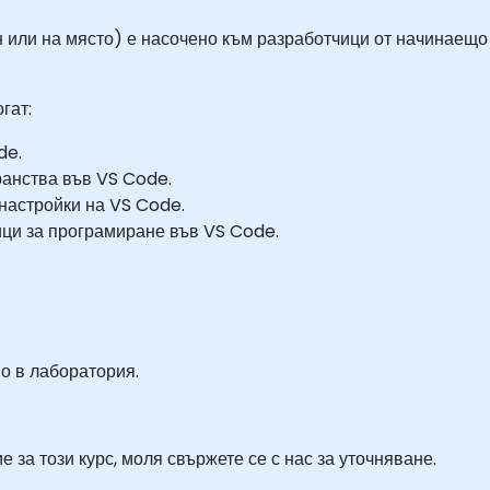
н или на място) е насочено към разработчици от начинаещо 
гат:
de.
ранства във VS Code.
настройки на VS Code.
зици за програмиране във VS Code.
о в лаборатория.
 за този курс, моля свържете се с нас за уточняване.