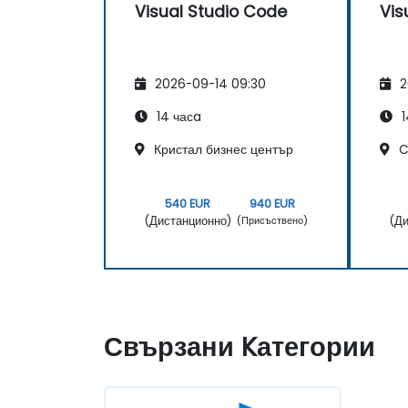
Visual Studio Code
Vis
2026-09-14 09:30
2
14 часa
1
Кристал бизнес център
C
540 EUR
940 EUR
(Дистанционно)
(Ди
(Присъствено)
Свързани Kатегории