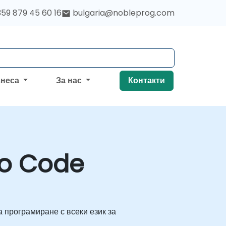
59 879 45 60 16
bulgaria@nobleprog.com
знеса
За нас
Контакти
io Code
а програмиране с всеки език за