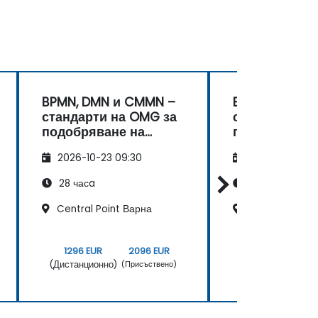
BPMN, DMN и CMMN –
BPMN, DMN и
стандарти на OMG за
стандарти на
подобряване на
подобряване
процеси
процеси
2026-10-23 09:30
2026-11-06 09
28 часa
28 часa
Central Point Варна
Делови център
1296 EUR
2096 EUR
1296 EUR
(Дистанционно)
(Дистанционно)
(Присъствено)
(