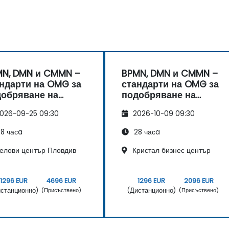
MN, DMN и CMMN –
BPMN, DMN и CMMN –
ндарти на OMG за
стандарти на OMG за
добряване на
подобряване на
оцеси
процеси
026-09-25 09:30
2026-10-09 09:30
8 часa
28 часa
елови център Пловдив
Кристал бизнес център
1296 EUR
4696 EUR
1296 EUR
2096 EUR
станционно)
(Дистанционно)
(Присъствено)
(Присъствено)