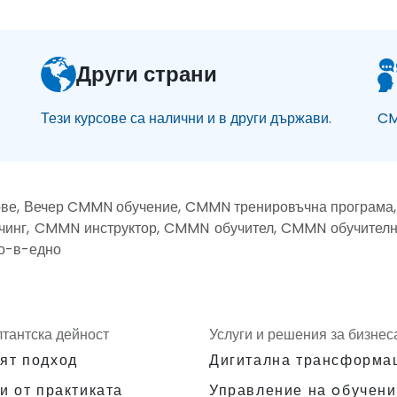
Други страни
Тези курсове са налични и в други държави.
CM
ве, Вечер CMMN обучение, CMMN тренировъчна програма,
чинг, CMMN инструктор, CMMN обучител, CMMN обучителн
о-в-едно
лтантска дейност
Услуги и решения за бизнес
ят подход
Дигитална трансформа
и от практиката
Управление на oбучени