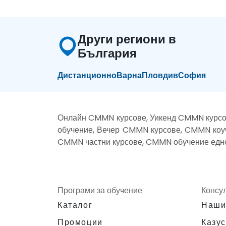
Други региони в
България
Дистанционно
Варна
Пловдив
София
Онлайн CMMN курсове, Уикенд CMMN курсо
обучение, Вечер CMMN курсове, CMMN коу
CMMN частни курсове, CMMN обучение едн
Програми за обучение
Консу
Каталог
Наши
Промоции
Казус