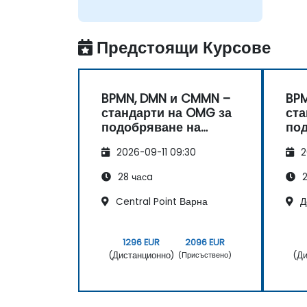
индивидуалните упражнения.
Предстоящи Курсове
BPMN, DMN и CMMN –
BP
стандарти на OMG за
ста
подобряване на
по
процеси
пр
2026-09-11 09:30
2
28 часa
2
Central Point Варна
Д
1296 EUR
2096 EUR
(Дистанционно)
(Ди
(Присъствено)