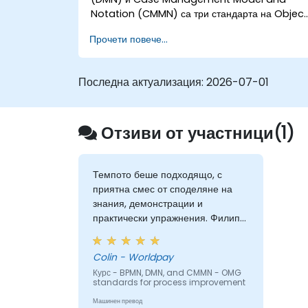
Notation (CMMN) са три стандарта на Objec
Management Group (OMG) за моделиране
Прочети повече...
на процеси, решения и казуси. Този курс
предоставя въведение и в трите и помага да с
ориентираме кога кой от тях да използваме.
Последна актуализация:
2026-07-01
Отзиви от участници(1)
Темпото беше подходящо, с
приятна смес от споделяне на
знания, демонстрации и
практически упражнения. Филип
беше много ангажиран и
предостави енергията да
Colin - Worldpay
преминем успешно през курса.
Курс - BPMN, DMN, and CMMN - OMG
Беше добре, че имаше много
standards for process improvement
индивидуално обучение, при
Машинен превод
което Филип обхождаше