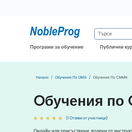
Програми за обучение
Публични ку
Начало
Обучения По OMG
Обучения По CMMN
Oбучения по
(1 Отзиви от участници)
Онлайн или присъствени, водени от инстр