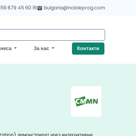
59 879 45 60 16
bulgaria@nobleprog.com
знеса
За нас
Контакти
ation) демонстрират чрез интерактивни