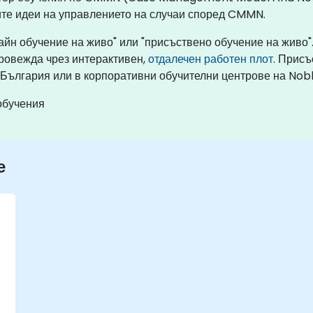
ите идеи на управлението на случаи според CMMN.
йн обучение на живо" или "присъствено обучение на живо"
провежда чрез интерактивен,
отдалечен работен плот
. Присъ
 България или в корпоративни обучителни центрове на Nob
обучения
е