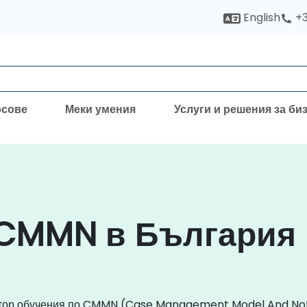
English
+3
рсове
Меки умения
Услуги и решения за би
 CMMN в България
уктор обучения по CMMN (Case Management Model And Not