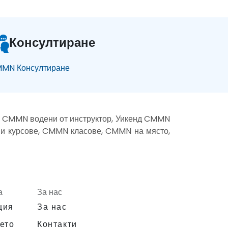
Консултиране
MN Консултиране
 CMMN водени от инструктор, Уикенд CMMN
и курсове, CMMN класове, CMMN на място,
а
За нас
ция
За нас
ето
Контакти