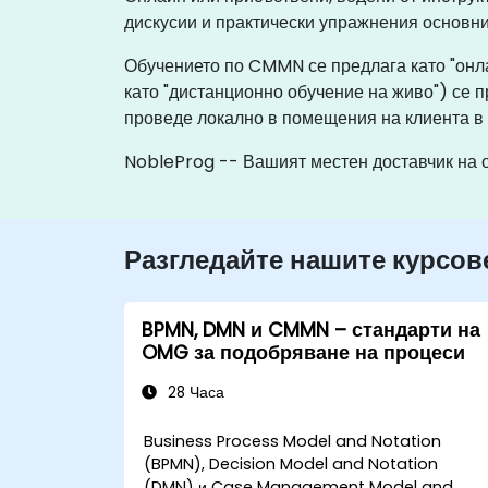
дискусии и практически упражнения основн
Обучението по CMMN се предлага като "онла
като "дистанционно обучение на живо") се 
проведе локално в помещения на клиента в
NobleProg -- Вашият местен доставчик на 
Разгледайте нашите курсов
BPMN, DMN и CMMN – стандарти на
OMG за подобряване на процеси
28 Часа
Business Process Model and Notation
(BPMN), Decision Model and Notation
(DMN) и Case Management Model and