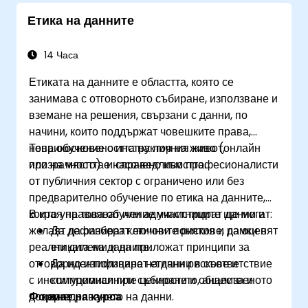
Етика на данните
14 Часа
Етиката на данните е областта, която се
занимава с отговорното събиране, използване и
вземане на решения, свързани с данни, по
начини, които поддържат човешките права,
неприкосновеността на личния живот,
Това обучение с инструктор на живо (онлайн
прозрачността и справедливостта.
или на място) е насочено към професионалисти
от публичния сектор с ограничено или без
предварително обучение по етика на данните,
които управляват или администрират данни и
В края на това обучение участниците ще могат:
желаят да разберат етичните рискове, да оценят
Да дефинират ключови понятия и рамки в
реални дилеми и да приложат принципи за
етиката на данните.
отговорно използване на данни в съответствие
Да идентифицират етични рискове и
с институционалните ценности и общественото
компромиси при събирането, анализа и
доверие.
Формат на курса
внедряването на данни.