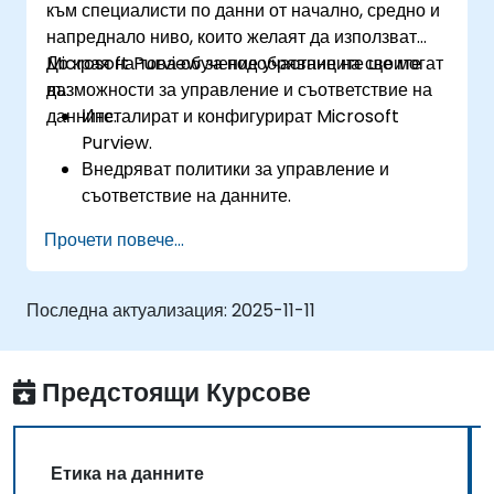
към специалисти по данни от начално, средно и
напреднало ниво, които желаят да използват
Microsoft Purview за подобряване на своите
До края на това обучение участниците ще могат
възможности за управление и съответствие на
да:
данните.
Инсталират и конфигурират Microsoft
Purview.
Внедряват политики за управление и
съответствие на данните.
Използват функциите за откриване и
Прочети повече...
класифициране на данни.
Наблюдават и управляват съответствието
на данните.
Последна актуализация:
2025-11-11
Предстоящи Курсове
Етика на данните