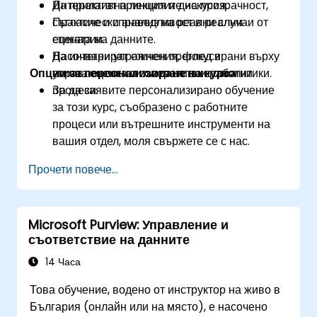
Да прилагат принципите на прозрачност,
Интерактивна лекция и дискусия.
съгласие и справедливост в реални
Практически анализ на реални случаи от
сценарии.
етиката на данните.
Да интегрират етичен преглед в
Насочвани упражнения, фокусирани върху
Опции за персонализиране на курса
управленски или оперативни работни
етична оценка и съответствие с политики.
процеси.
За да заявите персонализирано обучение
за този курс, съобразено с работните
процеси или вътрешните инструменти на
вашия отдел, моля свържете се с нас.
Прочети повече...
Microsoft Purview: Управление и
съответствие на данните
14 Часа
Това обучение, водено от инструктор на живо в
България (онлайн или на място), е насочено