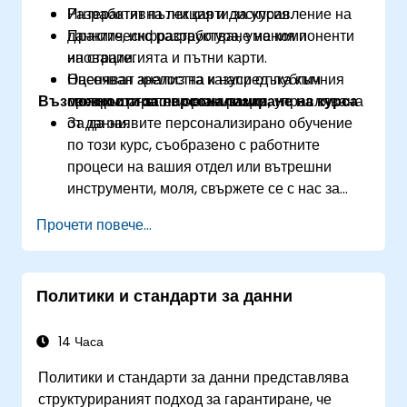
Разработят пътни карти за управление на
Интерактивна лекция и дискусия.
данните, инфраструктура, умения и
Практическо разработване на компоненти
иновации.
на стратегията и пътни карти.
Оценяват зрелостта и напредъка към
Насочван анализ на казуси от публичния
Възможности за персонализиране на курса
превръщането в организация, управлявана
сектор и стратегически рамки.
от данни.
За да заявите персонализирано обучение
по този курс, съобразено с работните
процеси на вашия отдел или вътрешни
инструменти, моля, свържете се с нас за
уговаряне.
Прочети повече...
Политики и стандарти за данни
14 Часа
Политики и стандарти за данни представлява
структурираният подход за гарантиране, че