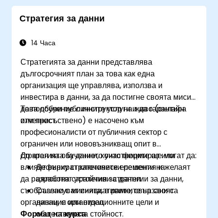
Стратегия за данни
14 Часа
Стратегията за данни представлява
дългосрочният план за това как една
организация ще управлява, използва и
инвестира в данни, за да постигне своята мисия,
да подобри публичните услуги и да гарантира
Това обучение с инструктор на живо (онлайн
отчетност.
или присъствено) е насочено към
професионалисти от публичния сектор с
ограничен или нововъзникващ опит в
стратегията за данни, които формират или
До края на обучението участниците ще могат да:
влияят върху стратегически решения и желаят
Дефинират ключовите елементи на
да разработят устойчиви стратегии за данни,
цялостна стратегия за данни.
съобразени с мисията, в рамките на своята
Съгласуват инициативите, свързани с
организация или отдел.
данни, с организационните цели и
Формат на курса
обществената стойност.