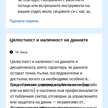
потоци или вътрешните инструменти на
вашия отдел, моля, свържете се с нас за
уговаряне.
Прочети повече...
Цялостност и наличност на данните
14 Часа
Цялостност и наличност на данните е
дисциплината, която гарантира, че данните
остават точни, пълни, последователни и
достъпни, когато са необходими, особено в
среди с високо доверие в публичния сектор.
Това обучение с преподавател на живо (онлайн
или на място) е насочено към професионалисти
от публичния сектор, отговорни за управлението
или защитата на данни — независимо от
техническия им опит — които желаят да
До края на това обучение участниците ще могат