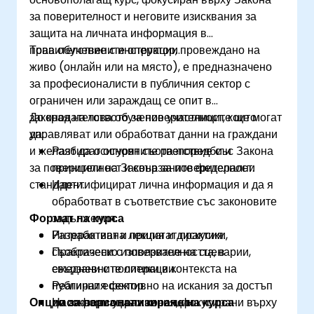
за поверителност и неговите изисквания за
защита на личната информация в
правителствените операции.
Това обучение с инструктор, провеждано на
живо (онлайн или на място), е предназначено
за професионалисти в публичния сектор с
ограничен или зараждащ се опит в
законодателството за поверителност, които
До края на това обучение участниците ще могат
управляват или обработват данни на граждани
да:
и желаят да осигурят съответствие със Закона
Разбират основните разпоредби и
за поверителност и свързаните федерални
принципи на Закона за поверителност.
стандарти.
Идентифицират лична информация и да я
обработват в съответствие със законовите
Формат на курса
задължения.
Разработват и прилагат практики,
Интерактивна лекция и дискусия.
съобразени с поверителността, в
Практическо използване на сценарии,
ежедневните операции.
свързани с политики в контекста на
Реагират ефективно на искания за достъп
публичния сектор.
Опции за персонализиране на курса
до информация и корекции.
Насочвани упражнения, фокусирани върху