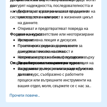
осигурят надеждността, последователността и
да:
наличността на критични масиви от данни и
Дефинират и разграничават принципите на
системи под техен контрол.
цялостност и наличност в жизнения цикъл
на данните.
Откриват и предотвратяват повреда на
Формат на курса
данни, несъответствие или неоторизирани
промени.
Интерактивна лекция и дискусия.
Проектират среди за данни, които
Практическа оценка на рисковете за
осигуряват висока наличност и
данните и точките на отказ.
непрекъснатост на бизнес процесите.
Насочвани упражнения, фокусирани върху
Опции за персонализиране на курса
Прилагат политики и контроли, които
разработване на политики и превенция на
насърчават дългосрочната надеждност на
инциденти.
За да заявите персонализирано обучение
данните.
за този курс, съобразено с работните
процеси или вътрешните инструменти на
вашия отдел, моля, свържете се с нас за
уговорка.
Прочети повече...