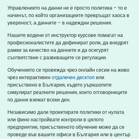
Управлението на данни не е просто политика – то е
начинът, по който организациите превръщат хаоса в
увереност, а данните – в надеждни решения.
Нашите водени от инструктор курсове помагат на
професионалистите да дефинират роли, да внедрят
рамки за качество на данните и да осигурят
съответствие с развиващите се регулации.
Обучението се провежда чрез онлайн сесии на живо
чрез интерактивен
отдалечен десктоп
или
присъствено в България, където уъркшопите
симулират реалните решения, които отговорниците
по данни вземат всеки ден.
Независимо дали проектирате политики от нулата
или фино настройвате контроли в цялото
предприятие, присъственото обучение може да се
проведе във вашите офиси в България или в център