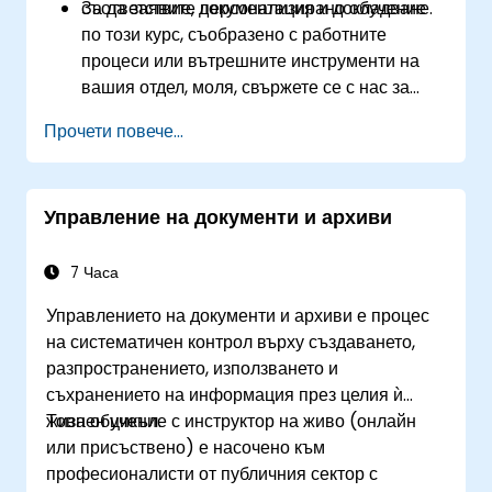
съответствие, документация и докладване.
За да заявите персонализирано обучение
по този курс, съобразено с работните
процеси или вътрешните инструменти на
вашия отдел, моля, свържете се с нас за
уговаряне.
Прочети повече...
Управление на документи и архиви
7 Часа
Управлението на документи и архиви е процес
на систематичен контрол върху създаването,
разпространението, използването и
съхранението на информация през целия ѝ
жизнен цикъл.
Това обучение с инструктор на живо (онлайн
или присъствено) е насочено към
професионалисти от публичния сектор с