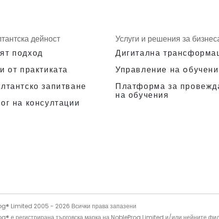
лтантска дейност
Услуги и решения за бизнес
ят подход
Дигитална трансформа
и от практиката
Управление на oбучени
Платформа за провежд
ултантско запитване
на обучения
ог на консултации
og® Limited 2005 -
2026
Всички права запазени
og® е регистрирана търговска марка на NobleProg Limited и/или нейните фи