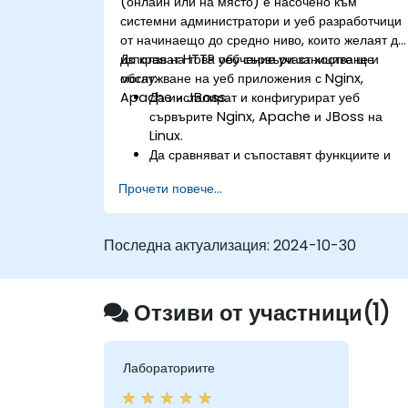
(онлайн или на място) е насочено към
системни администратори и уеб разработчици
от начинаещо до средно ниво, които желаят да
използват HTTP уеб сървъри за хостване и
До края на това обучение участниците ще
обслужване на уеб приложения с Nginx,
могат:
Apache и JBoss.
Да инсталират и конфигурират уеб
сървърите Nginx, Apache и JBoss на
Linux.
Да сравняват и съпоставят функциите и
производителността на различните уеб
Прочети повече...
сървъри.
Да използват модули и плъгини на уеб
сървъра за разширяване на
Последна актуализация:
2024-10-30
функционалността и сигурността на уеб
сървърите.
Да използват инструменти и техники за
Отзиви от участници(1)
наблюдение и отстраняване на проблеми
с уеб сървъра.
Да прилагат най-добри практики и
препоръки за оптимизиране на
Лабораториите
производителността и сигурността на уеб
сървъра.