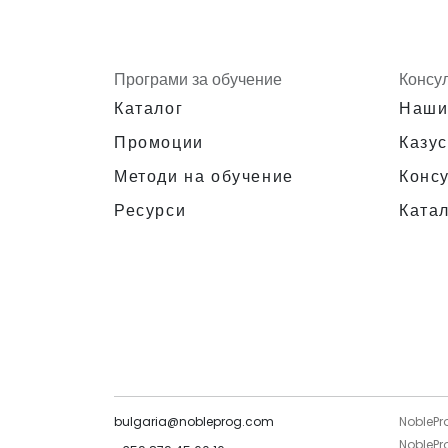
Програми за обучение
Консу
Каталог
Наши
Промоции
Казус
Методи на обучение
Конс
Ресурси
Катал
bulgaria@nobleprog.com
NoblePr
NoblePr