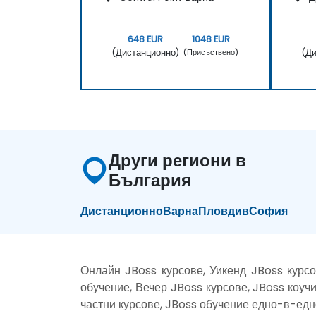
648 EUR
1048 EUR
(Дистанционно)
(Ди
(Присъствено)
Други региони в
България
Дистанционно
Варна
Пловдив
София
Онлайн JBoss курсове, Уикенд JBoss курсо
обучение, Вечер JBoss курсове, JBoss коучи
частни курсове, JBoss обучение едно-в-едн