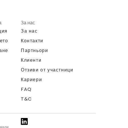
а
За нас
ция
За нас
ето
Контакти
ане
Партньори
Клиенти
Отзиви от участници
Кариери
FAQ
T&C
лиали.