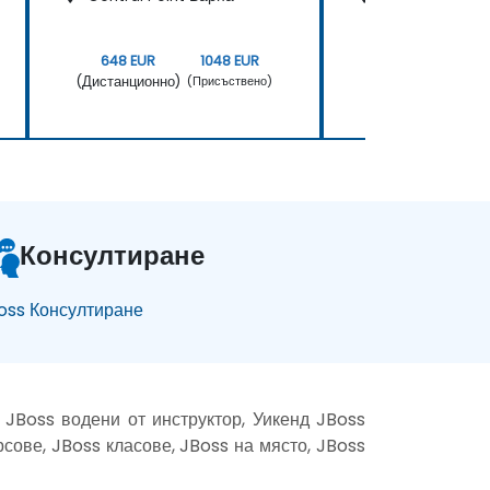
648 EUR
1048 EUR
1296 EUR
(Дистанционно)
(Дистанционно)
(Присъствено)
(
Консултиране
oss Консултиране
 JBoss водени от инструктор, Уикенд JBoss
рсове, JBoss класове, JBoss на място, JBoss