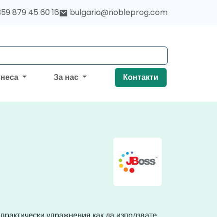
59 879 45 60 16
bulgaria@nobleprog.com
знеса
За нас
Контакти
 практически упражнения как да използвате