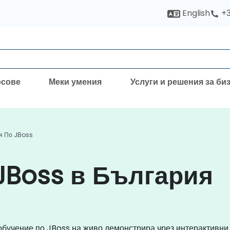
English
+3
рсове
Меки умения
Услуги и решения за би
я По JBoss
JBoss в България
 обучение по JBoss на живо демонстрира чрез интерактивни