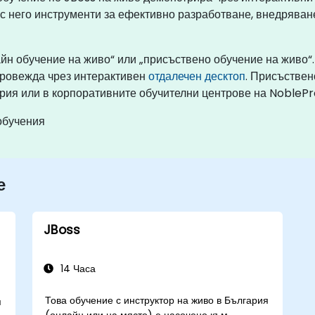
 с него инструменти за ефективно разработване, внедрява
айн обучение на живо“ или „присъствено обучение на живо“
провежда чрез интерактивен
отдалечен десктоп
. Присъствен
рия или в корпоративните обучителни центрове на NoblePr
обучения
е
JBoss
14 Часа
Това обучение с инструктор на живо в България
я
(онлайн или на място) е насочено към