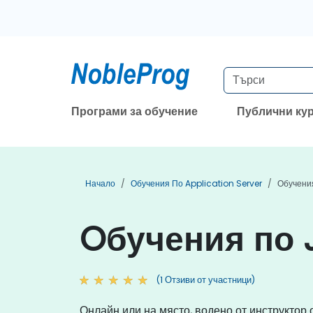
Програми за обучение
Публични ку
Начало
Обучения По Application Server
Обучени
Oбучения по 
(1 Отзиви от участници)
Онлайн или на място, водено от инструктор