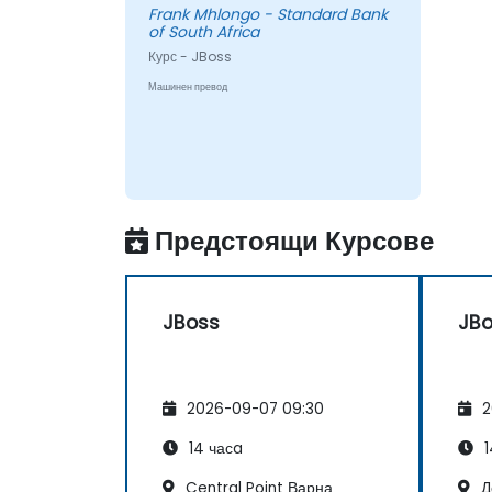
Frank Mhlongo - Standard Bank
of South Africa
Курс - JBoss
Машинен превод
Предстоящи Курсове
JBoss
JB
2026-09-07 09:30
2
14 часa
1
Central Point Варна
Д