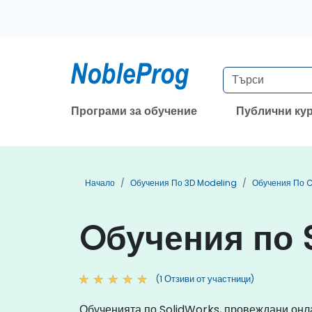
Програми за обучение
Публични ку
Начало
Обучения По 3D Modeling
Обучения По 
Oбучения по 
(1 Отзиви от участници)
Обученията по SolidWorks, провеждани онла