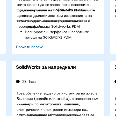
които желаят да се запознаят с основните
функционалности на Solidworks PDM и
След завършване на обучението участниците
неговата приложимост към изискванията на
ще могат да:
тяхната организация за управление на
Разбират ключовите характеристики и
проектни файлове.
предимства на Solidworks PDM.
Навигират в интерфейса и работните
потоци на Solidworks PDM.
Изпълняват основни задачи като краен
Прочети повече...
потребител, като чекиране/чекиране на
изход на файлове, версиониране и
търсене.
Изследват административните
SolidWorks за напреднали
функционалности, включително
конфигуриране на хранилище,
потребителски разрешения и
28 Часа
персонализиране на работния поток.
Оценяват потенциала за внедряване на
Това обучение, водено от инструктор на живо в
Solidworks PDM в множество обекти на
България (онлайн или onsite), е насочено към
компанията.
инженери по мехатроника, машинни,
и
електрически и електронни инженери на
средно до напреднало ниво, които желаят да
След завършване на това обучение