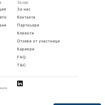
а
За нас
ция
За нас
ето
Контакти
ане
Партньори
Клиенти
Отзиви от участници
Кариери
FAQ
T&C
лиали.