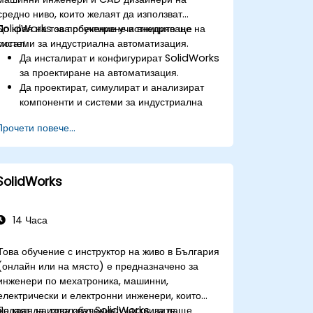
средно ниво, които желаят да използват
SolidWorks за проектиране и внедряване на
До края на това обучение участниците ще
системи за индустриална автоматизация.
могат:
Да инсталират и конфигурират SolidWorks
за проектиране на автоматизация.
Да проектират, симулират и анализират
компоненти и системи за индустриална
автоматизация.
Прочети повече...
Да експортират проекти за реално
внедряване в индустриални среди.
SolidWorks
14 Часа
Това обучение с инструктор на живо в България
(онлайн или на място) е предназначено за
инженери по мехатроника, машинни,
електрически и електронни инженери, които
желаят да използват SolidWorks, за да
До края на това обучение участниците ще