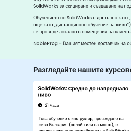
SolidWorks за скициране и създаване на по
Обучението по SolidWorks е достъпно като 
още като „дистанционно обучение на живо“
се проведе локално в помещения на клиента
NobleProg – Вашият местен доставчик на о
Разгледайте нашите курсов
SolidWorks: Средно до напреднало
ниво
21 Часа
Това обучение с инструктор, провеждано на
живо България (онлайн или на място), е
предназначено за потребители на SolidWorks