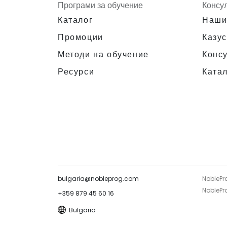
Програми за обучение
Консу
Каталог
Наши
Промоции
Казус
Методи на обучение
Конс
Ресурси
Катал
bulgaria@nobleprog.com
NoblePr
NoblePr
+359 879 45 60 16
Bulgaria