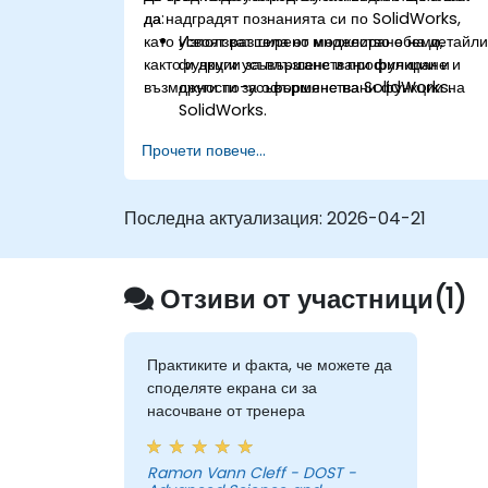
да надградят познанията си по SolidWorks,
да:
като усвоят разширено моделиране на детайли
Използват тела от множество обеми,
както и други усъвършенствани функции и
функции за плъзгане и профилиране и
възможности за оформяне на SolidWorks.
други по-усъвършенствани функции на
SolidWorks.
Използват възможностите за моделиране
Прочети повече...
на сглобени единици в SolidWorks.
Овладеят разширените функции за
моделиране на SolidWorks.
Последна актуализация:
2026-04-21
Отзиви от участници(1)
Практиките и факта, че можете да
споделяте екрана си за
насочване от тренера
Ramon Vann Cleff - DOST -