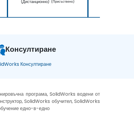
(Дистанционно)
(Дистанционно)
(Присъствено)
(
Консултиране
lidWorks Консултиране
енировъчна програма, SolidWorks водени от
нструктор, SolidWorks обучител, SolidWorks
 обучение едно-в-едно