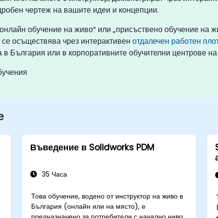
дробен чертеж на вашите идеи и концепции.
„онлайн обучение на живо“ или „присъствено обучение на ж
) се осъществява чрез интерактивен
отдалечен работен пло
 в България или в корпоративните обучителни центрове на
бучения
е
Въведение в Solidworks PDM
35 Часа
Това обучение, водено от инструктор на живо в
България (онлайн или на място), е
предназначено за потребители с начално ниво,