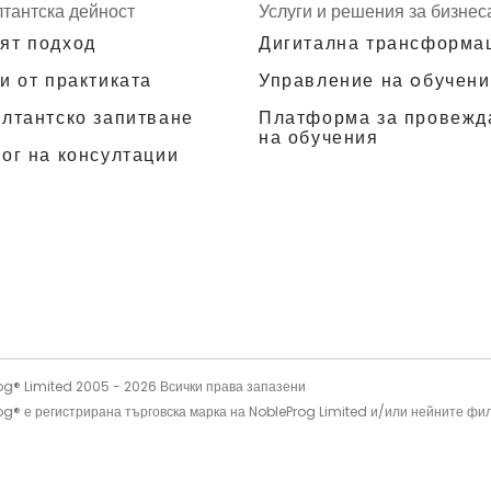
лтантска дейност
Услуги и решения за бизнес
ят подход
Дигитална трансформа
и от практиката
Управление на oбучени
Платформа за провежд
ултантско запитване
на обучения
ог на консултации
og® Limited 2005 -
2026
Всички права запазени
og® е регистрирана търговска марка на NobleProg Limited и/или нейните фи