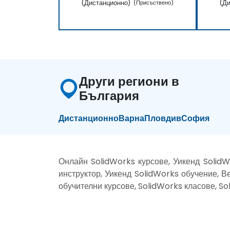
(Дистанционно)
(Ди
(Присъствено)
Други региони в
България
Дистанционно
Варна
Пловдив
София
Онлайн SolidWorks курсове, Уикенд SolidW
инструктор, Уикенд SolidWorks обучение, В
обучителни курсове, SolidWorks класове, S