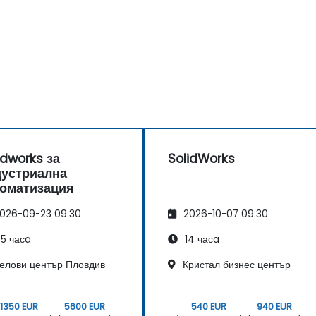
idworks за
SolidWorks
дустриална
томатизация
026-09-23 09:30
2026-10-07 09:30
5 часa
14 часa
елови център Пловдив
Кристал бизнес център
1350 EUR
5600 EUR
540 EUR
940 EUR