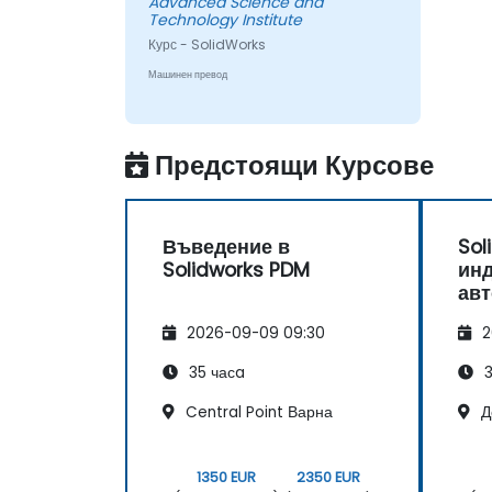
Advanced Science and
Technology Institute
Курс - SolidWorks
Машинен превод
Предстоящи Курсове
Въведение в
Sol
Solidworks PDM
ин
ав
2026-09-09 09:30
2
35 часa
3
Central Point Варна
Д
1350 EUR
2350 EUR