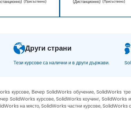
станционно)
(Дистанционно)
(Присъствено)
(Присъствено)
Други страни
Тези курсове са налични и в други държави.
So
orks курсове, Вечер SolidWorks обучение, SolidWorks тр
ечер SolidWorks курсове, SolidWorks коучинг, SolidWorks и
olidWorks на място, SolidWorks частни курсове, SolidWorks