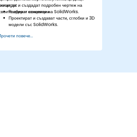
скицират и създадат подробен чертеж на
могат да:
своите идеи и концепции.
Разбират основите на SolidWorks.
Проектират и създават части, сглобки и 3D
модели със SolidWorks.
Прочети повече...