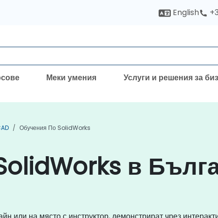
English
+3
рсове
Меки умения
Услуги и решения за би
CAD
Обучения По SolidWorks
SolidWorks в Бълг
йн или на място с инструктор, демонстрират чрез интеракти