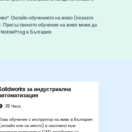
иво“. Онлайн обучението на живо (познато
т
. Присъственото обучение на живо може да
 NobleProg в България.
Solidworks за индустриална
автоматизация
35 Часа
Това обучение с инструктор на живо в България
(онлайн или на място) е насочено към
машинни инженери и CAD дизайнери на