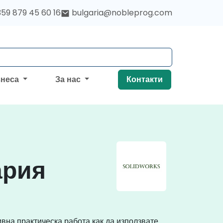
59 879 45 60 16
bulgaria@nobleprog.com
знеса
За нас
Контакти
ария
вна практическа работа как да използвате