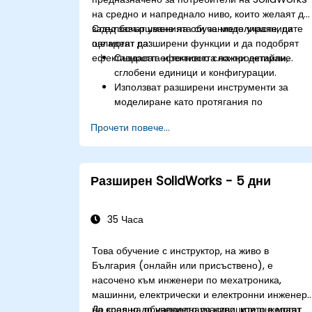
на средно и напреднало ниво, които желаят да
задълбочат уменията си за моделиране, да
След завършване на обучението участниците
овладеят разширени функции и да подобрят
ще могат да:
ефективността и точността на проектиране.
Създават ефективно сложни детайли,
сглобени единици и конфигурации.
Използват разширени инструменти за
моделиране като протягания по
направляваща, преходи по сечения и
Прочети повече...
повърхнини.
Прилагат проектни таблици, уравнения и
параметричен контрол.
Извършват симулации и изследвания на
Разширен SolidWorks - 5 дни
движението, за да валидират проекти.
35 Часа
Това обучение с инструктор, на живо в
България (онлайн или присъствено), е
насочено към инженери по мехатроника,
машинни, електрически и електронни инженер
на средно до напреднало ниво, които желаят
До края на обучението участниците ще могат