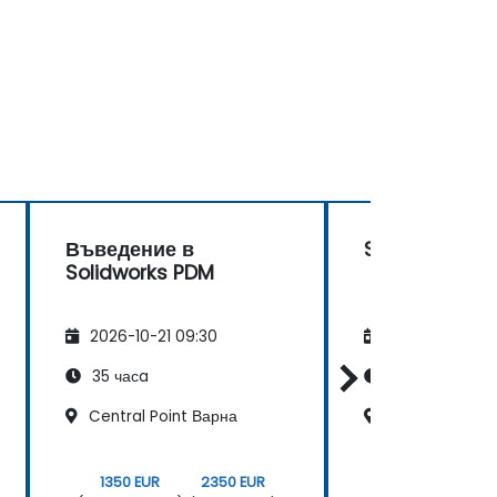
Въведение в
SolidWorks
Solidworks PDM
2026-10-21 09:30
2026-11-04 09
35 часa
14 часa
Central Point Варна
Делови център
1350 EUR
2350 EUR
540 EUR