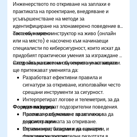
Инженерството по откриване на заплахи е
практиката на проектиране, внедряване и
усъвършенстване на методи за
идентифициране на злонамерено поведение в
системи и мрежи.
Това обучение с инструктор на живо (онлайн
или на място) е насочено към начинаещи
специалисти по киберсигурност, които искат да
придобият практически умения за изграждане и
настройка на системи за откриване на заплахи.
След завършване на обучението участниците
ще притежават уменията да:
Разработват ефективни правила и
сигнатури за откриване, използвайки често
срещани инструменти за сигурност.
Интерпретират логове и телеметрия, за да
Формат на курса
идентифицират подозрителни поведения.
Прилагат разузнаване за заплахи, за да
Насочвано обучение с практически
подсилят логиката за откриване.
демонстрации.
Оптимизират аларми и да намалят
Упражнения, базирани на сценарии, и
фалшивите положителни резултати в
практически анализ.