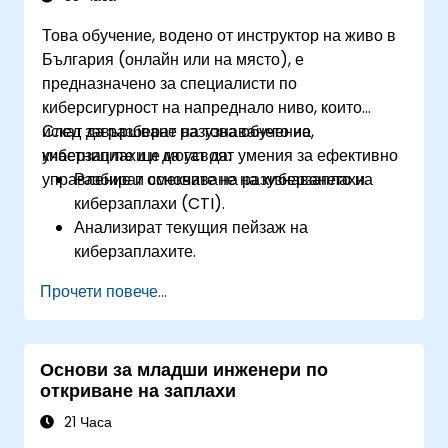
Това обучение, водено от инструктор на живо в
България (онлайн или на място), е
предназначено за специалисти по
киберсигурност на напреднало ниво, които
искат да разберат разузнаването на
След завършване на това обучение,
киберзаплахи и да усвоят умения за ефективно
участниците ще могат да:
управление и смекчаване на киберзаплахи.
Разбират основите на разузнаването на
киберзаплахи (CTI).
Анализират текущия пейзаж на
киберзаплахите.
Събират и обработват разузнавателни
Прочети повече...
данни.
Извършват задълбочен анализ на заплахи.
Използват платформи за разузнаване на
Основи за младши инженери по
заплахи (TIPs) и автоматизират процесите
откриване на заплахи
на разузнаване на заплахи.
21 Часа