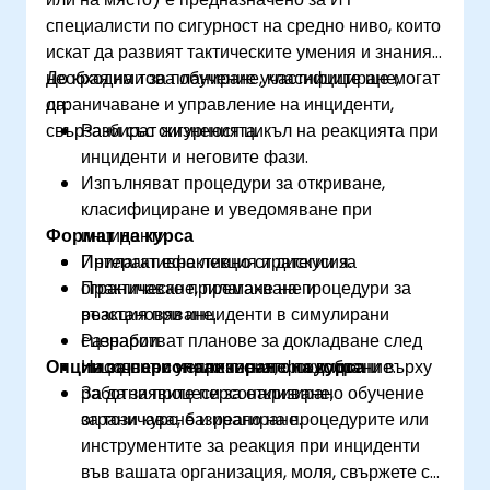
специалисти по сигурност на средно ниво, които
искат да развият тактическите умения и знания,
необходими за планиране, класифициране,
До края на това обучение участниците ще могат
ограничаване и управление на инциденти,
да:
свързани със сигурността.
Разбират жизнения цикъл на реакцията при
инциденти и неговите фази.
Изпълняват процедури за откриване,
класифициране и уведомяване при
Формат на курса
инциденти.
Прилагат ефективно стратегии за
Интерактивна лекция и дискусия.
ограничаване, премахване и
Практическо прилагане на процедури за
възстановяване.
реакция при инциденти в симулирани
Разработват планове за докладване след
сценарии.
Опции за персонализиране на курса
инцидент и непрекъснато подобрение.
Насочвани упражнения, фокусирани върху
работни процеси за откриване,
За да заявите персонализирано обучение
ограничаване и реагиране.
за този курс, базирано на процедурите или
инструментите за реакция при инциденти
във вашата организация, моля, свържете се