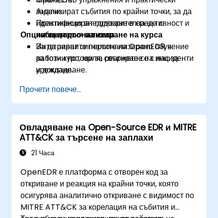
Анализират събития по крайни точки, за да
задачи.
идентифицират подозрителна активност и
Практическо внедряване в среда с
Опции за персонализиране на курса
потенциални заплахи.
лаборатория на живо.
Интегрират сигналите на OpenEDR в
За да заявите персонализирано обучение
работни потоци за реагиране на инциденти
за този курс, моля, свържете се с нас за
и докладване.
уреждане.
Прочети повече...
Овладяване на Open-Source EDR и MITRE
ATT&CK за търсене на заплахи
21 Часа
OpenEDR е платформа с отворен код за
откриване и реакция на крайни точки, която
осигурява аналитично откриване с видимост по
MITRE ATT&CK за корелация на събития и