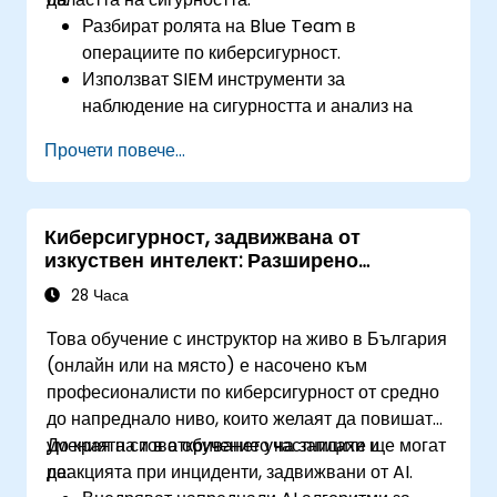
Разбират ролята на Blue Team в
операциите по киберсигурност.
Използват SIEM инструменти за
наблюдение на сигурността и анализ на
логове.
Прочети повече...
Откриват, анализират и реагират на
инциденти в сигурността.
Извършват анализ на мрежовия трафик и
Киберсигурност, задвижвана от
събиране на разузнавателна информация
изкуствен интелект: Разширено
за заплахи.
откриване и реакция на заплахи
Прилагат най-добрите практики в
28 Часа
работните процеси на центъра за операции
Това обучение с инструктор на живо в България
по сигурност (SOC).
(онлайн или на място) е насочено към
професионалисти по киберсигурност от средно
до напреднало ниво, които желаят да повишат
уменията си в откриването на заплахи и
До края на това обучение участниците ще могат
реакцията при инциденти, задвижвани от AI.
да: