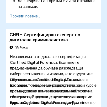
Да внедряват алгоритми с ИИ за откриване
на заплахи.
Да автоматизират реакцията при инциденти
Прочети повече...
с инструменти с ИИ.
Да интегрират ИИ в съществуваща
инфраструктура за киберсигурност.
CHFI - Сертифициран експерт по
дигитална криминалистика
35 Часа
Независимата от доставчик сертификация
Certified Digital Forensics Examiner е
предназначена да обучава разследващи
киберпрестъпления и измами, като студентите
се запознават с електронното разкриване и
Обучението за Certified Digital Forensics
напреднали техники за разследване. Този курс е
Examiner преподава методологията за
от съществено значение за всеки, който се
провеждане на компютърна криминалистична
сблъсква с дигитални доказателства по време
експертиза. Студентите ще се научат да
на разследване.
използват криминалистично надеждни
Курсът Certified Digital Forensics Examiner ще