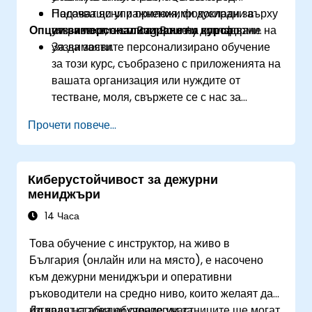
Подават ясни и приложими доклади за
Насочващи упражнения, фокусирани върху
Опции за персонализиране на курса
уязвимости към Bug Bounty платформи.
откриване, експлоатиране и докладване на
уязвимости.
За да заявите персонализирано обучение
за този курс, съобразено с приложенията на
вашата организация или нуждите от
тестване, моля, свържете се с нас за
уговорка.
Прочети повече...
Киберустойчивост за дежурни
мениджъри
14 Часа
Това обучение с инструктор, на живо в
България (онлайн или на място), е насочено
към дежурни мениджъри и оперативни
ръководители на средно ниво, които желаят да
изградят стабилни стратегии за
До края на това обучение участниците ще могат