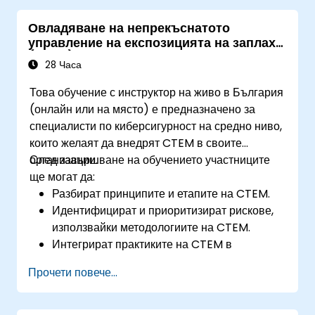
Овладяване на непрекъснатото
управление на експозицията на заплахи
(CTEM)
28 Часа
Това обучение с инструктор на живо в България
(онлайн или на място) е предназначено за
специалисти по киберсигурност на средно ниво,
които желаят да внедрят CTEM в своите
организации.
След завършване на обучението участниците
ще могат да:
Разбират принципите и етапите на CTEM.
Идентифицират и приоритизират рискове,
използвайки методологиите на CTEM.
Интегрират практиките на CTEM в
съществуващи протоколи за сигурност.
Прочети повече...
Използват инструменти и технологии за
непрекъснато управление на заплахи.
Разработват стратегии за непрекъснато