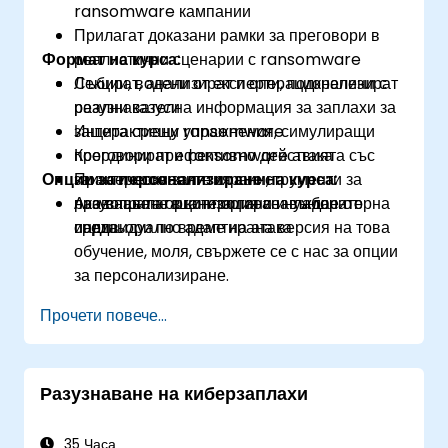
ransomware кампании
Прилагат доказани рамки за преговори в
Формат на курса:
реалистични сценарии с ransomware
Събират, анализират и операционализират
Лекции, водени от експерти, подкрепени с
разузнавателна информация за заплахи за
реални казуси
защита срещу ransomware
Интерактивни упражнения, симулиращи
Координират ефективно действията със
преговори при ransomware атака
Опции за персонализиране на курса:
заинтересованите страни,
Практически занятия с инструменти за
правоприлагащите органи и външните
разузнаване в контролирана лабораторна
Ако вашата организация се нуждае от
партньори по време на атака
среда
индивидуално адаптирана версия на това
обучение, моля, свържете се с нас за опции
за персонализиране.
Прочети повече...
Разузнаване на киберзаплахи
35 Часа