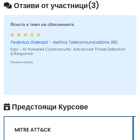
Отзиви от участници(3)
та и темп на обясненията
Това ми 
да препод
исках да 
rica Galeazzi - Aethra Telecomunications SRL
- AI-Powered Cybersecurity: Advanced Threat Detection
sponse
Курс - Fun
н превод
Машинен прев
Предстоящи Курсове
MITRE ATT&CK