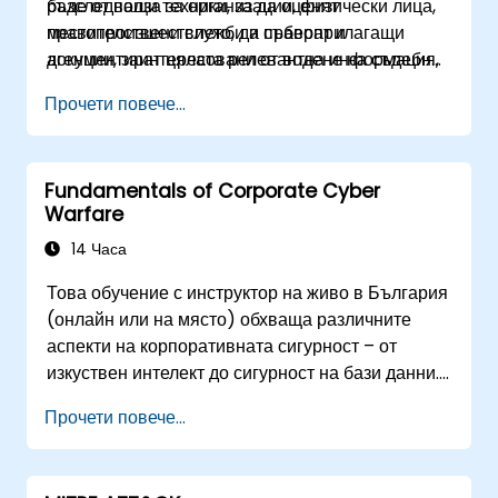
разследващи техники, за да оценят
бъде от полза за организации, физически лица,
местопроизшествието, да съберат и
правителствени служби и правоприлагащи
документират цялата релевантна информация,
агенции, заинтересовани от водене на съдебни
да интервюират подходящ персонал, да
дела, доказване на вина или предприемане на
Прочети повече...
поддържат веригата за съхранение на
коригиращи действия въз основа на дигитални
доказателства и да изготвят доклад с
доказателства.
констатации.
Fundamentals of Corporate Cyber
Warfare
14 Часа
Това обучение с инструктор на живо в България
(онлайн или на място) обхваща различните
аспекти на корпоративната сигурност – от
изкуствен интелект до сигурност на бази данни.
То включва също и запознаване с най-новите
Прочети повече...
инструменти, процеси и начин на мислене,
необходими за защита от атаки.