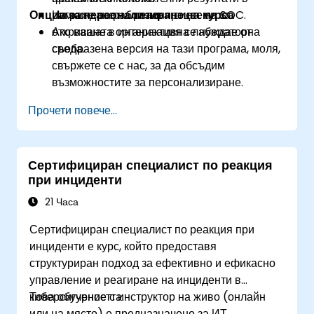
Опции за персонализиране на курса
рамките на работния процес на SOC.
Изграждане на реални системи за
откриване в интерактивна лабораторна
Ако вашата организация се нуждае от
среда.
съобразена версия на тази програма, моля,
свържете се с нас, за да обсъдим
възможностите за персонализиране.
Прочети повече...
Сертифициран специалист по реакция
при инциденти
21 Часа
Сертифициран специалист по реакция при
инциденти е курс, който предоставя
структуриран подход за ефективно и ефикасно
управление и реагиране на инциденти в
киберсигурността.
Това обучение с инструктор на живо (онлайн
или на място) е предназначено за ИТ