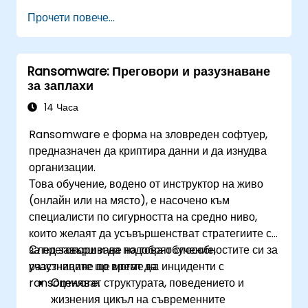
планове за реакция при инциденти и да
Прочети повече...
извършват анализ на първопричините.
Ransomware: Преговори и разузнаване
за заплахи
14 Часа
Ransomware е форма на зловреден софтуер,
предназначен да криптира данни и да изнудва
организации.
Това обучение, водено от инструктор на живо
(онлайн или на място), е насочено към
специалисти по сигурността на средно ниво,
които желаят да усъвършенстват стратегиите си
за преговори и да подобрят способностите си за
След завършване на това обучение,
разузнаване по време на инциденти с
участниците ще могат да:
ransomware.
Оценяват структурата, поведението и
жизнения цикъл на съвременните