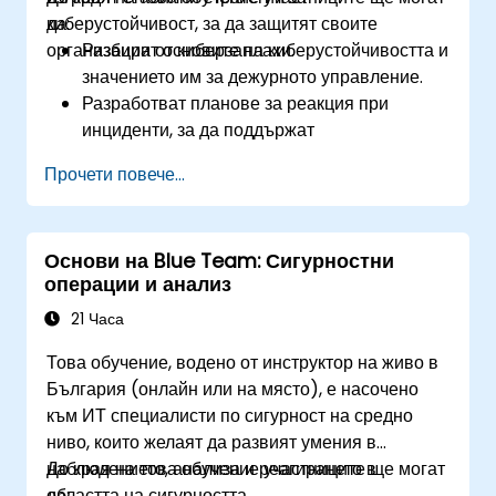
киберустойчивост, за да защитят своите
да:
организации от киберзаплахи.
Разбират основите на киберустойчивостта и
значението им за дежурното управление.
Разработват планове за реакция при
инциденти, за да поддържат
непрекъснатост на операциите.
Прочети повече...
Идентифицират потенциални киберзаплахи
и уязвимости в тяхната среда.
Прилагат протоколи за сигурност, за да
Основи на Blue Team: Сигурностни
минимизират излагането на риск.
операции и анализ
Координират реакцията на екипа по време
на киберинциденти и процесите на
21 Часа
възстановяване.
Това обучение, водено от инструктор на живо в
България (онлайн или на място), е насочено
към ИТ специалисти по сигурност на средно
ниво, които желаят да развият умения в
наблюдението, анализа и реагирането в
До края на това обучение участниците ще могат
областта на сигурността.
да: