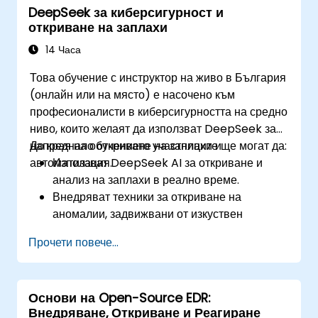
DeepSeek за киберсигурност и
валидиране и подобряване на мерките за
откриване на заплахи
сигурност.
14 Часа
Това обучение с инструктор на живо в България
(онлайн или на място) е насочено към
професионалисти в киберсигурността на средно
ниво, които желаят да използват DeepSeek за
напреднало откриване на заплахи и
До края на обучението участниците ще могат да:
автоматизация.
Използват DeepSeek AI за откриване и
анализ на заплахи в реално време.
Внедряват техники за откриване на
аномалии, задвижвани от изкуствен
интелект.
Прочети повече...
Автоматизират мониторинга на сигурността
и реакцията, използвайки DeepSeek.
Интегрират DeepSeek в съществуващи
Основи на Open-Source EDR:
рамки за киберсигурност.
Внедряване, Откриване и Реагиране