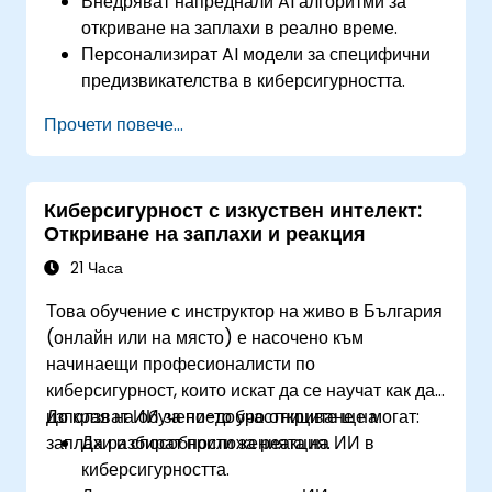
Внедряват напреднали AI алгоритми за
откриване на заплахи в реално време.
Персонализират AI модели за специфични
предизвикателства в киберсигурността.
Разработват работни потоци за
Прочети повече...
автоматизация на реакцията при заплахи.
Защитават задвижвани от AI инструменти
за сигурност срещу враждебни атаки.
Киберсигурност с изкуствен интелект:
Откриване на заплахи и реакция
21 Часа
Това обучение с инструктор на живо в България
(онлайн или на място) е насочено към
начинаещи професионалисти по
киберсигурност, които искат да се научат как да
използват ИИ за по-добро откриване на
До края на обучението участниците ще могат:
заплахи и способности за реакция.
Да разбират приложенията на ИИ в
киберсигурността.