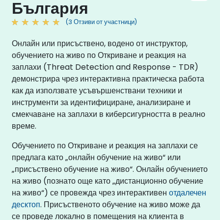
България
(3 Отзиви от участници)
Онлайн или присъствено, водено от инструктор,
обучението на живо по Откриване и реакция на
заплахи (Threat Detection and Response - TDR)
демонстрира чрез интерактивна практическа работа
как да използвате усъвършенствани техники и
инструменти за идентифициране, анализиране и
смекчаване на заплахи в киберсигурността в реално
време.
Обучението по Откриване и реакция на заплахи се
предлага като „онлайн обучение на живо“ или
„присъствено обучение на живо“. Онлайн обучението
на живо (познато още като „дистанционно обучение
на живо“) се провежда чрез интерактивен
отдалечен
десктоп
. Присъственото обучение на живо може да
се проведе локално в помещения на клиента в