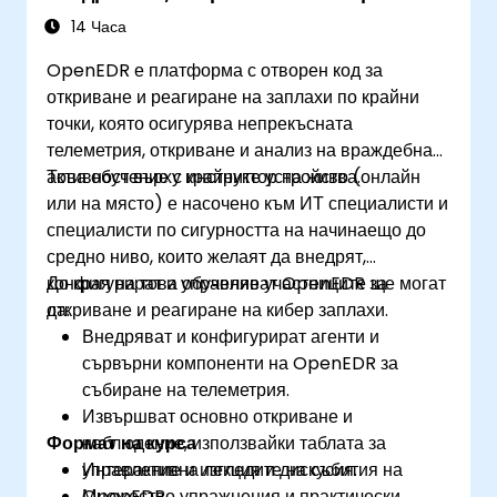
14 Часа
OpenEDR е платформа с отворен код за
откриване и реагиране на заплахи по крайни
точки, която осигурява непрекъсната
телеметрия, откриване и анализ на враждебна
активност върху крайните устройства.
Това обучение с инструктор на живо (онлайн
или на място) е насочено към ИТ специалисти и
специалисти по сигурността на начинаещо до
средно ниво, които желаят да внедрят,
конфигурират и управляват OpenEDR за
До края на това обучение участниците ще могат
откриване и реагиране на кибер заплахи.
да:
Внедряват и конфигурират агенти и
сървърни компоненти на OpenEDR за
събиране на телеметрия.
Извършват основно откриване и
Формат на курса
наблюдение, използвайки таблата за
управление и изгледите на събития на
Интерактивна лекция и дискусия.
OpenEDR.
Множество упражнения и практически