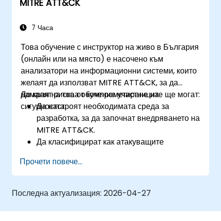
MITRE ATT&CK
7 Часа
Това обучение с инструктор на живо в България
(онлайн или на място) е насочено към
анализатори на информационни системи, които
желаят да използват MITRE ATT&CK, за да
намалят риска от компрометиране на
До края на това обучение участниците ще могат:
сигурността.
Да настроят необходимата среда за
разработка, за да започнат внедряването на
MITRE ATT&CK.
Да класифицират как атакуващите
взаимодействат със системите.
Прочети повече...
Да документират поведенията на
противниците в системите.
Да проследяват атаки, да разшифроват
Последна актуализация:
2026-04-27
модели и да оценяват вече внедрените
защитни инструменти.