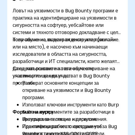
Ловът на уязвимости в Bug Bounty програми е
практика на идентифициране на уязвимости в
сигурността на софтуер, уебсайтове или
системи и тяхното отговорно докладване с цел
получаване на възнаграждение или признание.
Това обучение, водено от инструктор (онлайн
или на място), е насочено към начинаещи
изследователи в областта на сигурността,
разработчици и ИТ специалисти, които желаят
да научат основите на етичното откриване на
След завършване на това обучение
уязвимости и как да участват в Bug Bounty
участниците ще могат да:
програми.
Разбират основните концепции за
откриване на уязвимости и Bug Bounty
програми.
Използват ключови инструменти като Burp
Формат на курса
Suite и инструментите за разработчици в
браузъра за тестване на приложения.
Интерактивна лекция и дискусия.
Идентифицират често срещани уеб
Практическа работа с инструменти за Bug
уязвимости като XSS, SQLi и CSRF.
Bounty в симулирани тестови среди.