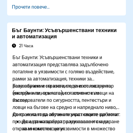
с нас за уговорка.
Прочети повече...
Бъг Баунти: Усъвършенствани техники
и автоматизация
21 Часа
Бъг Баунти: Усъвършенствани техники и
автоматизация представлява задълбочено
потапяне в уязвимости с голямо въздействие,
рамки за автоматизация, техники за
разузнаване и стратегиите за използване на
Това обучение на живо, водено от инструктор
инструменти, прилагани от елитните ловци на
(онлайн или на място), е насочено към
бъгове.
изследователи по сигурността, пентeстъри и
ловци на бъгове на средно и напреднало ниво,
които желаят да автоматизират своите работни
До края на това обучение участниците ще могат:
процеси, да мащабират разузнаването и да
Да автоматизират разузнаване и сканиране
откриват комплексни уязвимости в множество
за множество цели.