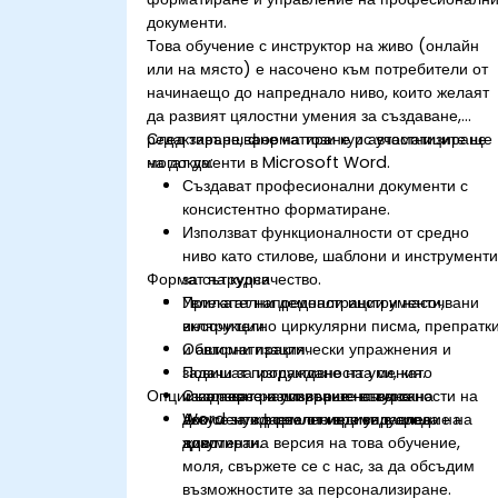
документи.
Това обучение с инструктор на живо (онлайн
или на място) е насочено към потребители от
начинаещо до напреднало ниво, които желаят
да развият цялостни умения за създаване,
редактиране, форматиране и автоматизиране
След завършване на този курс участниците ще
на документи в Microsoft Word.
могат да:
Създават професионални документи с
консистентно форматиране.
Използват функционалности от средно
ниво като стилове, шаблони и инструмент
Формат на курса
за сътрудничество.
Прилагат напреднали инструменти,
Увлекателни демонстрации и насочвани
включително циркулярни писма, препратк
инструкции.
и автоматизация.
Обширни практически упражнения и
Повишат продуктивността си, като
задачи за изграждане на умения.
Опции за персонализиране на курса
използват разширените възможности на
Създаване и усъвършенстване на
Word за оформление и управление на
документи в реално време в среда на
Ако се нуждаете от индивидуално
документи.
живо.
адаптирана версия на това обучение,
моля, свържете се с нас, за да обсъдим
възможностите за персонализиране.