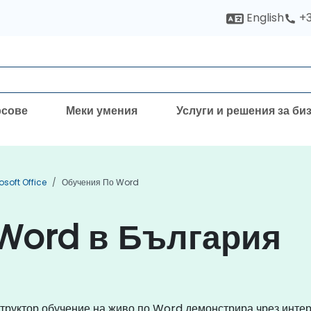
English
+3
рсове
Меки умения
Услуги и решения за би
soft Office
Обучения По Word
Word в България
труктор обучение на живо по Word демонстрира чрез интер