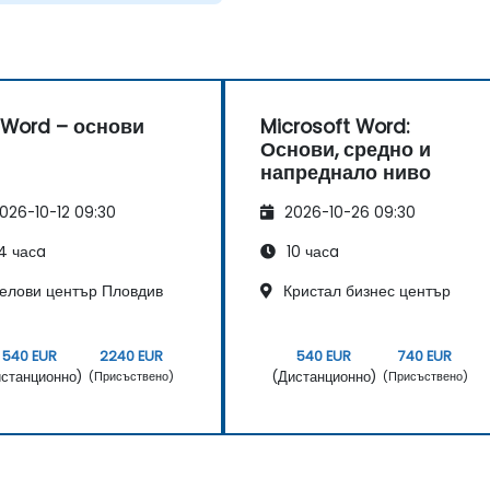
Word – основи
Microsoft Word:
Основи, средно и
напреднало ниво
026-10-12 09:30
2026-10-26 09:30
4 часa
10 часa
елови център Пловдив
Кристал бизнес център
540 EUR
2240 EUR
540 EUR
740 EUR
станционно)
(Дистанционно)
(Присъствено)
(Присъствено)