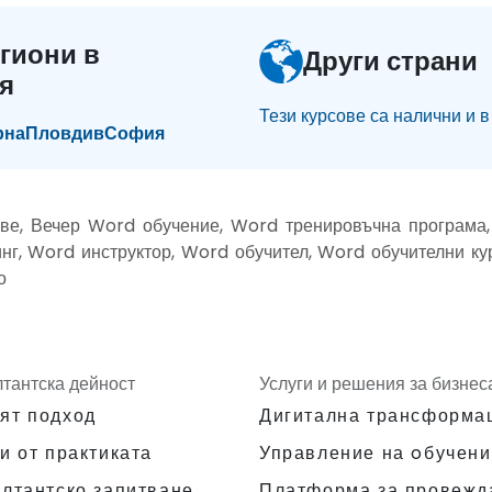
гиони в
Други страни
я
Тези курсове са налични и в
рна
Пловдив
София
ве, Вечер Word обучение, Word тренировъчна програма,
нг, Word инструктор, Word обучител, Word обучителни к
о
лтантска дейност
Услуги и решения за бизнес
ят подход
Дигитална трансформа
и от практиката
Управление на oбучени
Платформа за провежд
ултантско запитване