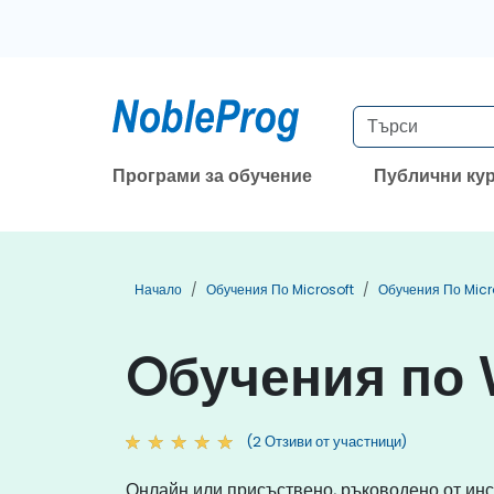
Програми за обучение
Публични ку
Начало
Обучения По Microsoft
Обучения По Micro
Oбучения по 
(2 Отзиви от участници)
Онлайн или присъствено, ръководено от инс