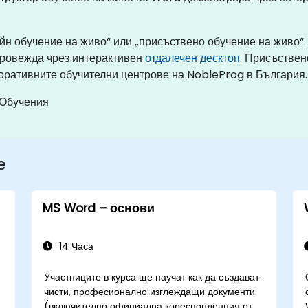
йн обучение на живо“ или „присъствено обучение на живо“
провежда чрез интерактивен
отдалечен десктоп
. Присъствен
поративните обучителни центрове на NobleProg в България.
 Обучения
е
MS Word – основи
14 Часа
Участниците в курса ще научат как да създават
чисти, професионално изглеждащи документи
(включително официална кореспонденция от
и