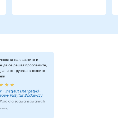
чността на съветите и
е да се решат проблемите,
вани от групата в техните
нии
tyki-
wowy Instytut Badawczy
 Word dla zaawansowanych
превод