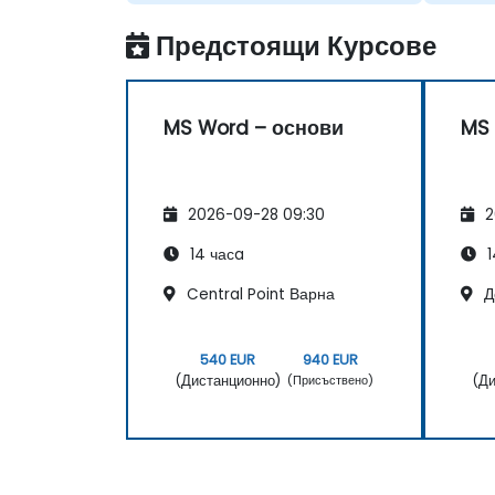
Предстоящи Курсове
MS Word – основи
MS 
2026-09-28 09:30
2
14 часa
1
Central Point Варна
Д
540 EUR
940 EUR
(Дистанционно)
(Ди
(Присъствено)