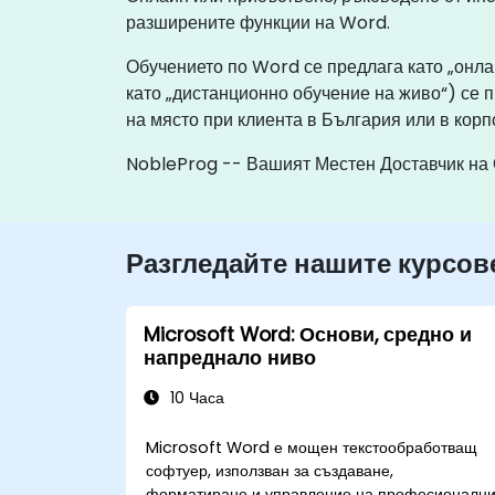
разширените функции на Word.
Обучението по Word се предлага като „онла
като „дистанционно обучение на живо“) се 
на място при клиента в България или в кор
NobleProg -- Вашият Местен Доставчик на
Разгледайте нашите курсов
Microsoft Word: Основи, средно и
напреднало ниво
10 Часа
Microsoft Word е мощен текстообработващ
софтуер, използван за създаване,
форматиране и управление на професионалн