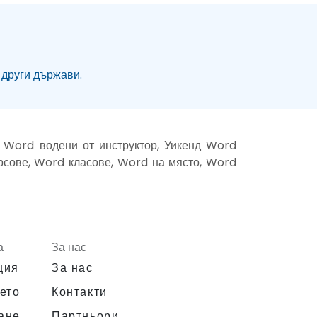
 други държави.
 Word водени от инструктор, Уикенд Word
урсове, Word класове, Word на място, Word
а
За нас
ция
За нас
ето
Контакти
ане
Партньори