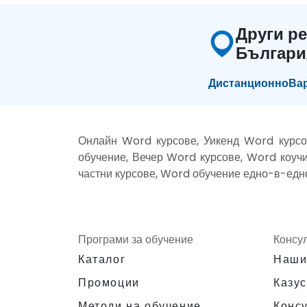
Други ре
Българи
Дистанционно
Ва
Онлайн Word курсове, Уикенд Word курсо
обучение, Вечер Word курсове, Word коучи
частни курсове, Word обучение едно-в-едн
Програми за обучение
Консу
Каталог
Наши
Промоции
Казус
Методи на обучение
Конс