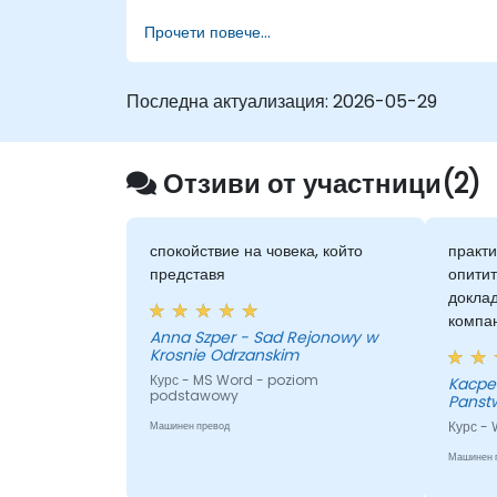
Прочети повече...
Последна актуализация:
2026-05-29
Отзиви от участници(2)
спокойствие на човека, който
практи
представя
опитит
доклад
компа
Anna Szper - Sad Rejonowy w
Krosnie Odrzanskim
Курс - MS Word - poziom
Kacper - Instytut Energe
podstawowy
Panst
Курс -
Машинен превод
Машинен 