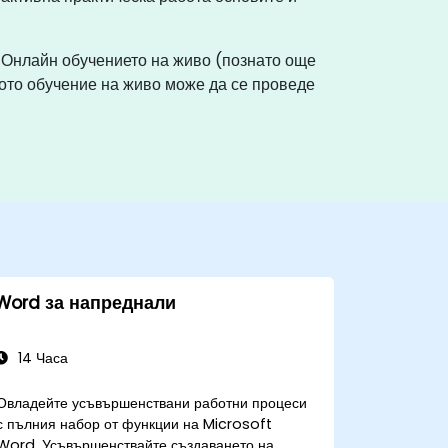
. Онлайн обучението на живо (познато още
ото обучение на живо може да се проведе
Word за напреднали
14 Часа
Овладейте усъвършенствани работни процеси
с пълния набор от функции на Microsoft
Word. Усъвършенствайте създаването на