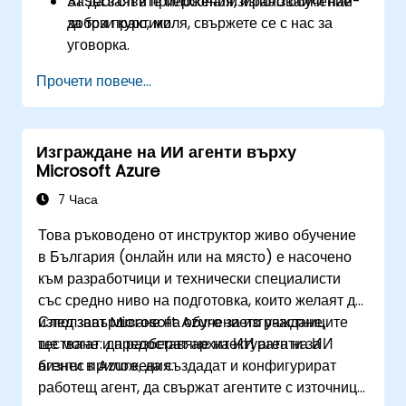
AI Search в приложения, използвайки най-
За да заявите персонализирано обучение
добри практики.
за този курс, моля, свържете се с нас за
уговорка.
Прочети повече...
Изграждане на ИИ агенти върху
Microsoft Azure
7 Часа
Това ръководено от инструктор живо обучение
в България (онлайн или на място) е насочено
към разработчици и технически специалисти
със средно ниво на подготовка, които желаят да
използват Microsoft Azure за изграждане,
След завършване на обучението участниците
тестване и предоставяне на ИИ агенти за
ще могат: да разберат архитектурата на ИИ
бизнес приложения.
агенти в Azure, да създадат и конфигурират
работещ агент, да свържат агентите с източници