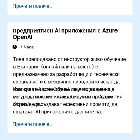
на бизнес знания, да оценят и подготвят
Прочети повече...
агентите за внедряване.
Предприятиен AI приложения с Azure
OpenAI
7 Часа
Това преподавано от инструктор живо обучение
в България (онлайн или на място) е
предназначено за разработчици и технически
специалисти с междинно ниво, които искат да
използват Azure OpenAI за създаване на
Към края на това обучение участниците ще
сигурни, полезни и мащабируеми предприятия
могат: да обяснят възможностите на Azure
AI решения.
OpenAI, да създават ефективни промпти, да
свързват AI приложения с данните на
предприятията и да прилагат практики за
Прочети повече...
сигурност и отговорно използване на AI.