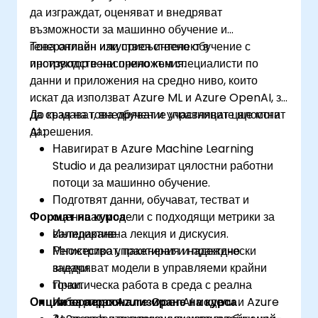
да изграждат, оценяват и внедряват
възможности за машинно обучение и
генеративен изкуствен интелект в
Това онлайн или присъствено обучение с
производствени приложения.
инструктор е насочено към специалисти по
данни и приложения на средно ниво, които
искат да използват Azure ML и Azure OpenAI, за
да създават, внедряват и управляват цялостни
До края на това обучение участниците ще могат
AI решения.
да:
Навигират в Azure Machine Learning
Studio и да реализират цялостни работни
потоци за машинно обучение.
Подготвят данни, обучават, тестват и
Формат на курса
оценяват модели с подходящи метрики за
валидиране.
Интерактивна лекция и дискусия.
Регистрират, пакетират и надеждно
Множество упражнения и практически
внедряват модели в управляеми крайни
задачи.
точки.
Практическа работа в среда с реална
Опции за персонализиране на курса
Интегрират Azure OpenAI модели и Azure
лаборатория.