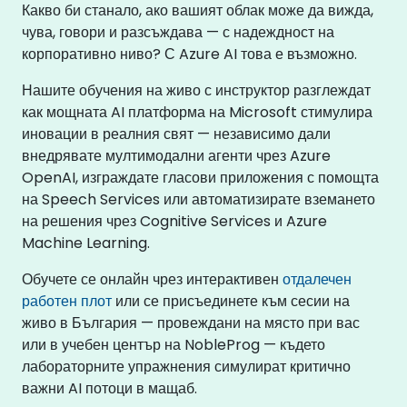
Какво би станало, ако вашият облак може да вижда,
чува, говори и разсъждава — с надеждност на
корпоративно ниво? С Azure AI това е възможно.
Нашите обучения на живо с инструктор разглеждат
как мощната AI платформа на Microsoft стимулира
иновации в реалния свят — независимо дали
внедрявате мултимодални агенти чрез Azure
OpenAI, изграждате гласови приложения с помощта
на Speech Services или автоматизирате вземането
на решения чрез Cognitive Services и Azure
Machine Learning.
Обучете се онлайн чрез интерактивен
отдалечен
работен плот
или се присъединете към сесии на
живо в България — провеждани на място при вас
или в учебен център на NobleProg — където
лабораторните упражнения симулират критично
важни AI потоци в мащаб.