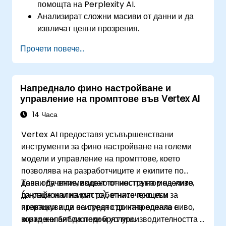
помощта на Perplexity AI.
Анализират сложни масиви от данни и да
извличат ценни прозрения.
Прилагат концепции за изкуствен интелект
Прочети повече...
към решаването на реални проблеми.
Интегрират Perplexity AI със
съществуващи работни потоци в областта
Напреднало фино настройване и
на изкуствения интелект.
управление на промптове във Vertex AI
14 Часа
Vertex AI предоставя усъвършенствани
инструменти за фино настройване на големи
модели и управление на промптове, което
позволява на разработчиците и екипите по
данни да оптимизират точността на моделите,
Това обучение, водено от инструктор на живо
да рационализират работните процеси за
(онлайн или на място), е насочено към
итерации и да осигурят стриктна оценка с
практикуващи на средно до напреднало ниво,
вградени библиотеки и услуги.
които желаят да подобрят производителността и