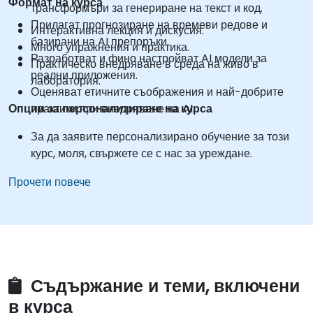
Формат на курса
трансформъри за генериране на текст и код.
Прилагат прогнозиране на времеви редове и
Интерактивна лекция и дискусия.
базирани на AI препоръки.
Много упражнения и практика.
Разработват и фино настройват AI модели за
Практическо внедряване в среда на живо в
реални приложения.
лаборатория.
Оценяват етичните съображения и най-добрите
Опции за персонализиране на курса
практики при внедряване на AI.
За да заявите персонализирано обучение за този
курс, моля, свържете се с нас за уреждане.
Прочети повече
Съдържание и теми, включени
в курса