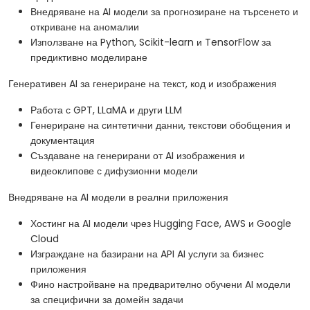
Внедряване на AI модели за прогнозиране на търсенето и
откриване на аномалии
Използване на Python, Scikit-learn и TensorFlow за
предиктивно моделиране
Генеративен AI за генериране на текст, код и изображения
Работа с GPT, LLaMA и други LLM
Генериране на синтетични данни, текстови обобщения и
документация
Създаване на генерирани от AI изображения и
видеоклипове с дифузионни модели
Внедряване на AI модели в реални приложения
Хостинг на AI модели чрез Hugging Face, AWS и Google
Cloud
Изграждане на базирани на API AI услуги за бизнес
приложения
Фино настройване на предварително обучени AI модели
за специфични за домейн задачи