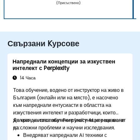
(Присъствено)
Свързани Kурсове
Напреднали концепции за изкуствен
интелект с Perplexity
14 Часа
Това обучение, водено от инструктор на живо в
България (онлайн или на място), е насочено
към напреднали ентусиасти в областта на
изкуствения интелект и разработчици, които
желаят да използват Perplexity AI за решаване
До края на това обучение участниците ще могат
на сложни проблеми и научни изследвания.
да:
Внедряват напреднали AI техники с