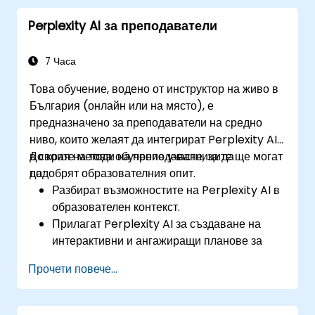
обществените последици от ИИ
Perplexity AI за преподаватели
технологиите.
7 Часа
Това обучение, водено от инструктор на живо в
България (онлайн или на място), е
предназначено за преподаватели на средно
ниво, които желаят да интегрират Perplexity AI
в своите методи на преподаване, за да
До края на това обучение участниците ще могат
подобрят образователния опит.
да:
Разбират възможностите на Perplexity AI в
образователен контекст.
Прилагат Perplexity AI за създаване на
интерактивни и ангажиращи планове за
уроци.
Прочети повече...
Използват Perplexity AI за оценяване на
учениците и предоставяне на обратна
връзка.