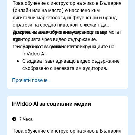
Това обучение с инструктор на живо в България
(онлайн или на място) е насочено към
дигитални маркетолози, инфлуенсъри и бранд
стратези на средно ниво, които желаят да
увеличат максимално ангажираността на
До края на това обучение участниците ще могат
аудиторията чрез видео съдържание,
да:
генерирано с изкуствен интелект.
Разбират възможностите и функциите на
InVideo AI.
Създават завладяващо видео съдържание,
съобразено с целевата им аудитория.
Прилагат стратегии за повишаване на
Прочети повече...
взаимодействието и задържането на
зрителите.
Анализират показателите за ефективност,
InVideo AI за социални медии
за да усъвършенстват стратегиите за видео
маркетинг.
7 Часа
Това обучение с инструктор на живо в България