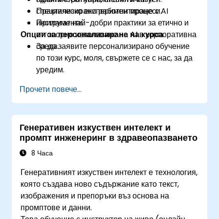
специализирани работни процеси.
Практическо експериментиране с AI
Прилагат най-добри практики за етично и
инструменти.
Опции за персонализиране на курса
отговорно използване на AI в корпоративна
среда.
За да заявите персонализирано обучение
по този курс, моля, свържете се с нас, за да
уредим.
Прочети повече...
Генеративен изкуствен интелект и
промпт инженеринг в здравеопазването
8 Часа
Генеративният изкуствен интелект е технология,
която създава ново съдържание като текст,
изображения и препоръки въз основа на
промптове и данни.