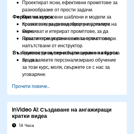
Проектират ясни, ефективни промптове за
разнообразие от прости задачи.
Формат на курса
Прилагат основни шаблони и модели за
промптове, за да подобрят резултатите.
Кратка интерактивна лекция и примери на
Оценяват и итерират промптове, за да
живо.
намалят грешките и нежеланите отговори.
Практически упражнения за промптове,
напътствани от инструктор.
Възможности за персонализиране на курса
Групова дискусия и бързи цикли на обратна
връзка.
За да заявите персонализирано обучение
за този курс, моля, свържете се с нас за
уговаряне.
Прочети повече...
InVideo AI: Създаване на ангажиращи
кратки видеа
14 Часа