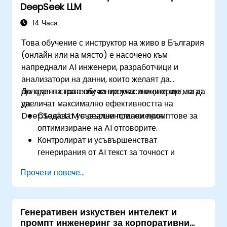
DeepSeek LLM
14 Часа
Това обучение с инструктор на живо в България
(онлайн или на място) е насочено към
напреднали AI инженери, разработчици и
анализатори на данни, които желаят да
овладеят стратегии за промпт инженеринг, за да
До края на това обучение участниците ще могат
увеличат максимално ефективността на
да:
DeepSeek LLM в реални приложения.
Създават усъвършенствани промптове за
оптимизиране на AI отговорите.
Контролират и усъвършенстват
генерирания от AI текст за точност и
последователност.
Прочети повече...
Използват техники за свързване на
промптове и управление на контекста.
Намаляват отклоненията и подобряват
Генеративен изкуствен интелект и
етичното използване на AI в промпт
промпт инженеринг за корпоративни
инженеринга.