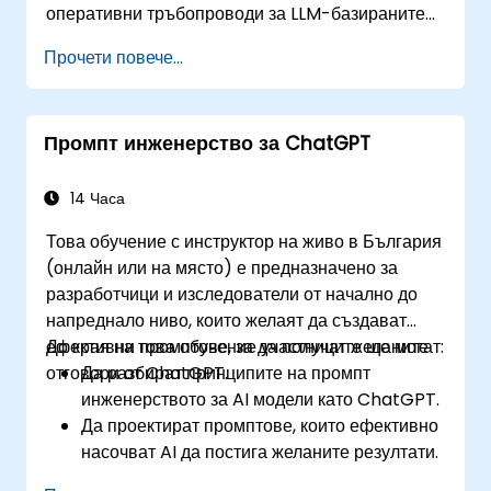
оперативни тръбопроводи за LLM-базираните
приложения в мащаб.
Прочети повече...
Промпт инженерство за ChatGPT
14 Часа
Това обучение с инструктор на живо в България
(онлайн или на място) е предназначено за
разработчици и изследователи от начално до
напреднало ниво, които желаят да създават
ефективни промптове, за да получат желаните
До края на това обучение участниците ще могат:
отговори от ChatGPT.
Да разбират принципите на промпт
инженерството за AI модели като ChatGPT.
Да проектират промптове, които ефективно
насочват AI да постига желаните резултати.
Да прилагат етични съображения при