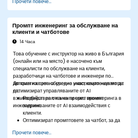
Прочети повече...
изработването на промптове.
Да предвиждат и да се адаптират към
развиващия се пейзаж на
Промпт инженеринг за обслужване на
взаимодействията с AI.
клиенти и чатботове
14 Часа
Това обучение с инструктор на живо в България
(онлайн или на място) е насочено към
специалисти по обслужване на клиенти,
разработчици на чатботове и инженери по
автоматизация на средно ниво, които желаят да
До края на това обучение участниците ще могат
оптимизират управляваните от AI
да:
взаимодействия с клиенти чрез промпт
Разбират ролята на промпт инженеринга в
инженеринг.
задвижваните от AI взаимодействия с
клиенти.
Оптимизират промптовете за чатбот, за да
повишат ангажираността и
Прочети повече...
удовлетвореността на потребителите.