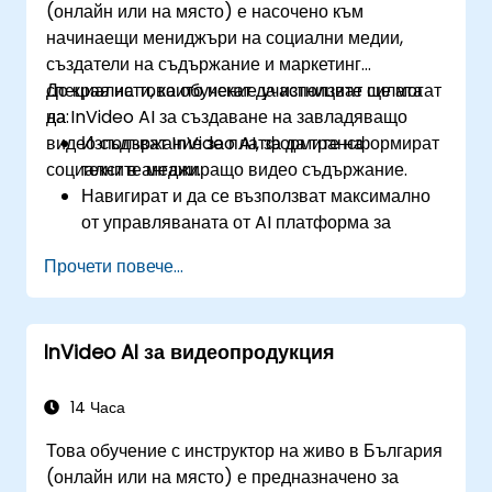
(онлайн или на място) е насочено към
начинаещи мениджъри на социални медии,
създатели на съдържание и маркетинг
специалисти, които искат да използват силата
До края на това обучение участниците ще могат
на InVideo AI за създаване на завладяващо
да:
видео съдържание за платформите на
Използват InVideo AI, за да трансформират
социалните медии.
текст в ангажиращо видео съдържание.
Навигират и да се възползват максимално
от управляваната от AI платформа за
създаване на видео на InVideo.
Прочети повече...
Подобрят стратегиите си за социални
медии с генерирано от AI видео
съдържание.
InVideo AI за видеопродукция
Анализират и оптимизират ангажираността
с видеоклиповете, използвайки AI
прозрения.
14 Часа
Това обучение с инструктор на живо в България
(онлайн или на място) е предназначено за