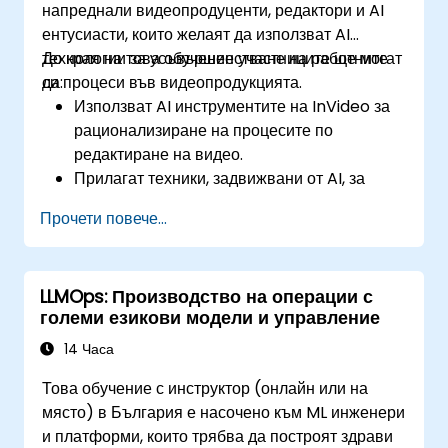
напреднали видеопродуценти, редактори и AI
ентусиасти, които желаят да използват AI
технологии за усъвършенстване на работните
До края на това обучение участниците ще могат
си процеси във видеопродукцията.
да:
Използват AI инструментите на InVideo за
рационализиране на процесите по
редактиране на видео.
Прилагат техники, задвижвани от AI, за
автоматизирано създаване на видео
Прочети повече...
съдържание.
Създават видеа с професионално качество
чрез базирани на AI шаблони.
LLMOps: Производство на операции с
Оптимизират работните процеси,
големи езикови модели и управление
захранвани от AI, за повишаване на
продуктивността във видеопродукцията.
14 Часа
Това обучение с инструктор (онлайн или на
място) в България е насочено към ML инженери
и платформи, които трябва да построят здрави