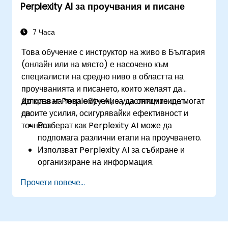
Perplexity AI за проучвания и писане
Изследват потенциала на AI за
персонализирано обучение.
7 Часа
Това обучение с инструктор на живо в България
(онлайн или на място) е насочено към
специалисти на средно ниво в областта на
проучванията и писането, които желаят да
използват Perplexity AI, за да оптимизират
До края на това обучение участниците ще могат
своите усилия, осигурявайки ефективност и
да:
точност.
Разберат как Perplexity AI може да
подпомага различни етапи на проучването.
Използват Perplexity AI за събиране и
организиране на информация.
Подобрят процеса си на писане с
Прочети повече...
прозрения и предложения, управлявани от
изкуствен интелект.
Прилагат Perplexity AI в академични и
професионални проекти за писане.