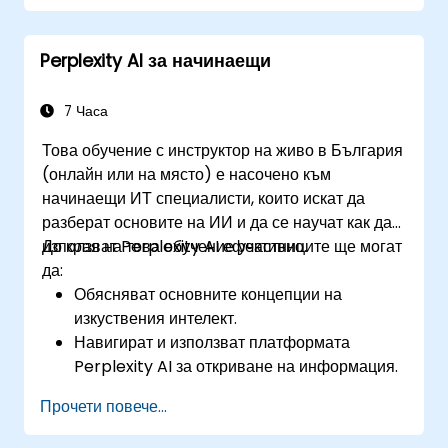
Използват ефективно AI модели за
обработка на клиентски запитвания и
Perplexity AI за начинаещи
автоматизиране на отговори.
Проектират промптове за сложни работни
потоци, ескалации и разрешаване на
7 Часа
проблеми.
Това обучение с инструктор на живо в България
Осигуряват етични AI взаимодействия и
(онлайн или на място) е насочено към
намаляват пристрастията в
начинаещи ИТ специалисти, които искат да
автоматизираното обслужване на клиенти.
разберат основите на ИИ и да се научат как да
използват Perplexity AI ефективно.
До края на това обучение участниците ще могат
да:
Обясняват основните концепции на
изкуствения интелект.
Навигират и използват платформата
Perplexity AI за откриване на информация.
Прилагат Perplexity AI в различни
Прочети повече...
сценарии от реалния свят.
Разбират етичните съображения и