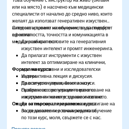
Това обучение с инструктор на живо (онлайн
или на място) е насочено към медицински
специалисти от начално до средно ниво, които
желаят да използват генеративен изкуствен
интелект и промпт инженеринг, за да подобрят
След завършване на обучението участниците
ефективността, точността и комуникацията в
ще могат:
медицински контекст.
Да разбират основите на генеративния
изкуствен интелект и промпт инженеринга.
Да прилагат инструменти с изкуствен
интелект за оптимизиране на клинични,
Формат на курса
административни и изследователски
задачи.
Интерактивна лекция и дискусия.
Да осигурят етично, безопасно и
Практически упражнения и казуси.
съобразено с регулациите използване на
Практическо експериментиране с
изкуствен интелект в здравеопазването.
инструменти на изкуствения интелект.
Опции за персонализиране на курса
Да оптимизират промптове за постигане на
последователни и точни резултати.
За да заявите персонализирано обучение
по този курс, моля, свържете се с нас.