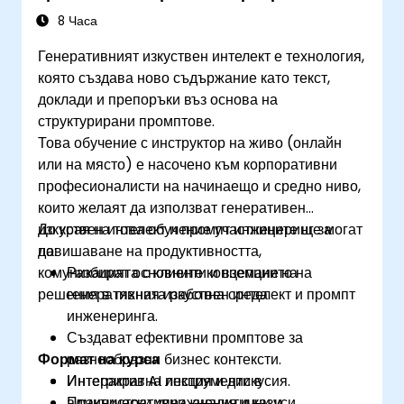
професионалисти
8 Часа
Генеративният изкуствен интелект е технология,
която създава ново съдържание като текст,
доклади и препоръки въз основа на
структурирани промптове.
Това обучение с инструктор на живо (онлайн
или на място) е насочено към корпоративни
професионалисти на начинаещо и средно ниво,
които желаят да използват генеративен
изкуствен интелект и промпт инженеринг за
До края на това обучение участниците ще могат
повишаване на продуктивността,
да:
комуникацията с клиенти и вземането на
Разбират основните концепции на
решения в тяхната работна среда.
генеративния изкуствен интелект и промпт
инженеринга.
Създават ефективни промптове за
Формат на курса
разнообразни бизнес контексти.
Интегрират AI инструменти в
Интерактивна лекция и дискусия.
административни, аналитични и
Практически упражнения и казуси.