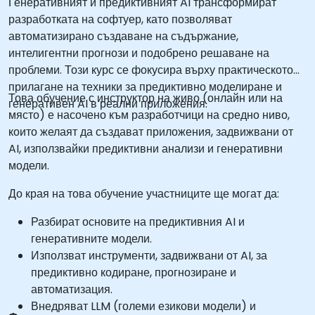
Генеративният и предиктивният AI трансформират
разработката на софтуер, като позволяват
автоматизирано създаване на съдържание,
интелигентни прогнози и подобрено решаване на
проблеми. Този курс се фокусира върху практическото
прилагане на техники за предиктивно моделиране и
Това обучение с инструктор на живо (онлайн или на
генеративен AI в реални приложения.
място) е насочено към разработчици на средно ниво,
които желаят да създават приложения, задвижвани от
AI, използвайки предиктивни анализи и генеративни
модели.
До края на това обучение участниците ще могат да:
Разбират основите на предиктивния AI и
генеративните модели.
Използват инструменти, задвижвани от AI, за
предиктивно кодиране, прогнозиране и
автоматизация.
Внедряват LLM (големи езикови модели) и