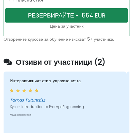
Цена за участник
Отворените курсове за обучение изискват 5+ участника.
Отзиви от участници (2)
Интерактивният стил, упражненията
Отли
на п
вели
Tamas Tutuntzisz
Курс - Introduction to Prompt Engineering
Машинен превод
Курс
Машине