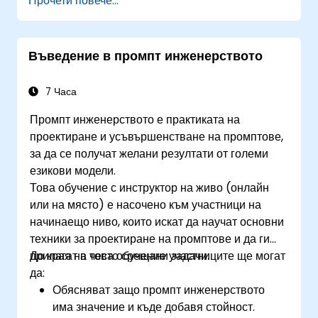
Прочети повече...
Въведение в промпт инженерството
7 Часа
Промпт инженерството е практиката на
проектиране и усъвършенстване на промптове,
за да се получат желани резултати от големи
езикови модели.
Това обучение с инструктор на живо (онлайн
или на място) е насочено към участници на
начинаещо ниво, които искат да научат основни
техники за проектиране на промптове и да ги
прилагат в често срещани задачи.
До края на това обучение участниците ще могат
да:
Обясняват защо промпт инженерството
има значение и къде добавя стойност.