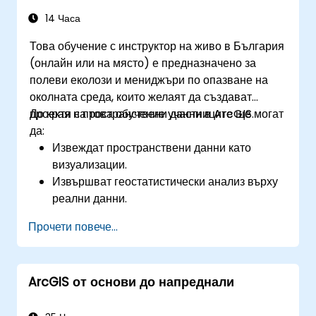
14 Часа
Това обучение с инструктор на живо в България
(онлайн или на място) е предназначено за
полеви еколози и мениджъри по опазване на
околната среда, които желаят да създават
проекти с пространствени данни в ArcGIS.
До края на това обучение участниците ще могат
да:
Извеждат пространствени данни като
визуализации.
Извършват геостатистически анализ върху
реални данни.
Прилагат пространствен анализ на данни,
Прочети повече...
обработка на данни и картографиране с
ArcGIS.
Анализират пространствени данни за
ArcGIS от основи до напреднали
проекти в ArcGIS.