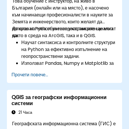
Това обучение с инструктор, на живо в
България (онлайн или на място), е насочено
към начинаещи професионалисти в науките за
Земята и инженерството, които желаят да
използват Python за геопространствен анализ
До края на това обучение участниците ще могат
както в среда на ArcGIS, така и в QGIS.
да:
Научат синтаксиса и контролните структури
на Python за ефективно изпълнение на
геопространствени задачи.
Използват Pandas, Numpy и Matplotlib за
анализ на данни и визуализация в ГИС.
Прочети повече...
Манипулират и анализират векторни данни
с библиотеките Geopandas, Arcpy и
PyQGIS.
QGIS за географски информационни
Автоматизират геопространствени процеси
системи
и работни потоци с помощта на Python
скриптове в ArcGIS и QGIS.
21 Часа
Разработват персонализирани инструменти
Географската информационна система (ГИС) е
за геообработка, базирани на Python, за