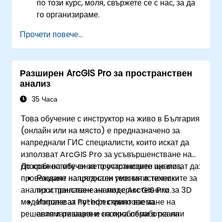
по този курс, моля, свържете се с нас, за да
го организираме.
Прочети повече...
Разширен ArcGIS Pro за пространствен
анализ
35 Часа
Това обучение с инструктор на живо в България
(онлайн или на място) е предназначено за
напреднали ГИС специалисти, които искат да
използват ArcGIS Pro за усъвършенстване на
способностите си за пространствен анализ,
До края на обучението участниците ще могат да:
провеждане на цялостен геостатистически
Развият напреднали умения в техниките за
анализ и прилагане на модерни техники за 3D
пространствен анализ с ArcGIS Pro.
моделиране за по-ефективно вземане на
Използват Python скриптове за
решения и решаване на проблеми в реални
автоматизация и сложна обработка на