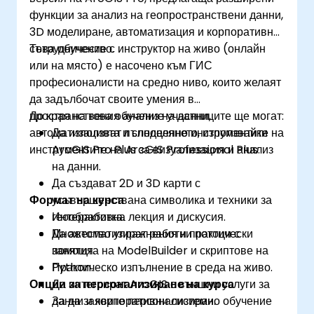
функции за анализ на геопространствени данни,
3D моделиране, автоматизация и корпоративно
сътрудничество.
Това обучение с инструктор на живо (онлайн
или на място) е насочено към ГИС
професионалисти на средно ниво, които желаят
да задълбочат своите умения в
пространствения анализ на данни,
До края на това обучение участниците ще могат:
автоматизацията и споделянето, използвайки
Да използват пълноценно инструментите на
инструментите на ArcGIS Professional Plus.
ArcGIS Pro Plus за визуализация и анализ
на данни.
Да създават 2D и 3D карти с
Формат на курса
усъвършенствана символика и техники за
геообработка.
Интерактивна лекция и дискусия.
Да автоматизират работни потоци с
Множество упражнения и практически
помощта на ModelBuilder и скриптове на
занятия.
Python.
Практическо изпълнение в среда на живо.
Опции за персонализиране на курса
Да интегрират ArcGIS с външни услуги за
данни и корпоративни системи.
За да заявите персонализирано обучение