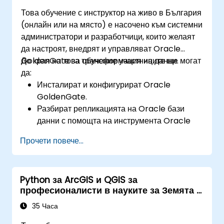
Това обучение с инструктор на живо в България
(онлайн или на място) е насочено към системни
администратори и разработчици, които желаят
да настроят, внедрят и управляват Oracle
GoldenGate за трансформация на данни.
До края на това обучение участниците ще могат
да:
Инсталират и конфигурират Oracle
GoldenGate.
Разбират репликацията на Oracle бази
данни с помощта на инструмента Oracle
GoldenGate.
Прочети повече...
Разбират архитектурата на Oracle
GoldenGate.
Конфигурират и извършват репликация и
Python за ArcGIS и QGIS за
миграция на бази данни.
професионалисти в науките за Земята и
Оптимизират производителността на
инженерството
Oracle GoldenGate и отстраняват
35 Часа
проблеми.