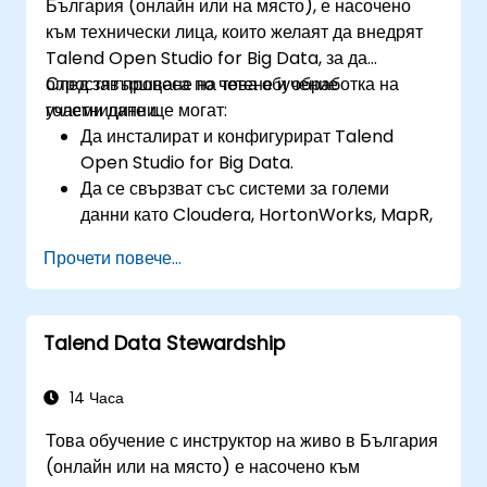
България (онлайн или на място), е насочено
към технически лица, които желаят да внедрят
Talend Open Studio for Big Data, за да
опростят процеса по четене и обработка на
След завършване на това обучение
големи данни.
участниците ще могат:
Да инсталират и конфигурират Talend
Open Studio for Big Data.
Да се свързват със системи за големи
данни като Cloudera, HortonWorks, MapR,
Amazon EMR и Apache.
Прочети повече...
Да разбират и настройват компонентите и
конекторите за големи данни на Open
Studio.
Talend Data Stewardship
Да конфигурират параметри за
автоматично генериране на MapReduce
код.
14 Часа
Да използват drag-and-drop интерфейса
Това обучение с инструктор на живо в България
на Open Studio за изпълнение на Hadoop
(онлайн или на място) е насочено към
задачи.