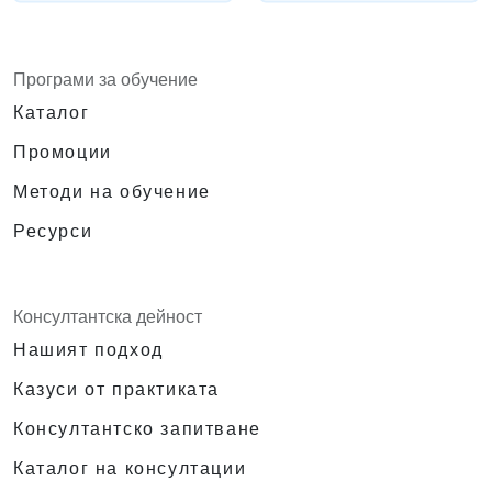
Да намалят времето за разработка и
разходите за поддръжка чрез генериране
на оптимизиран, многократно използваем
Програми за обучение
код.
Каталог
Промоции
Методи на обучение
Ресурси
Консултантска дейност
Нашият подход
Казуси от практиката
Консултантско запитване
Каталог на консултации