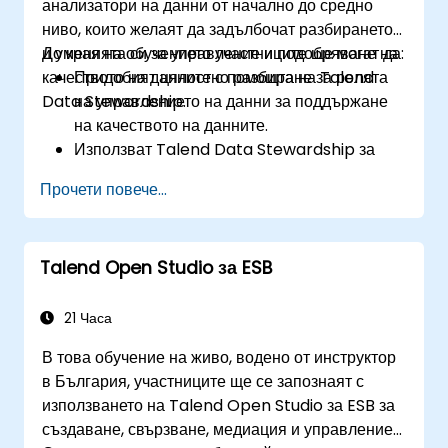
анализатори на данни от начално до средно
Да създават прототипи на потоци за големи
ниво, които желаят да задълбочат разбирането
данни.
и уменията си за управление и подобряване на
До края на обучението участниците ще могат да:
Да автоматизират проекти за интеграция на
качеството на данните с помощта на Talend
Придобият цялостно разбиране за ролята
големи данни.
Data Stewardship.
на управлението на данни за поддържане
на качеството на данните.
Използват Talend Data Stewardship за
управление на задачи, свързани с
Прочети повече...
качеството на данните.
Създават, възлагат и управляват задачи в
рамките на Talend Data Stewardship,
Talend Open Studio за ESB
включително персонализиране на работния
процес.
Използват възможностите за отчитане и
21 Часа
наблюдение на инструмента, за да
В това обучение на живо, водено от инструктор
проследяват усилията за качество на
в България, участниците ще се запознаят с
данните и управлението им.
използването на Talend Open Studio за ESB за
създаване, свързване, медиация и управление