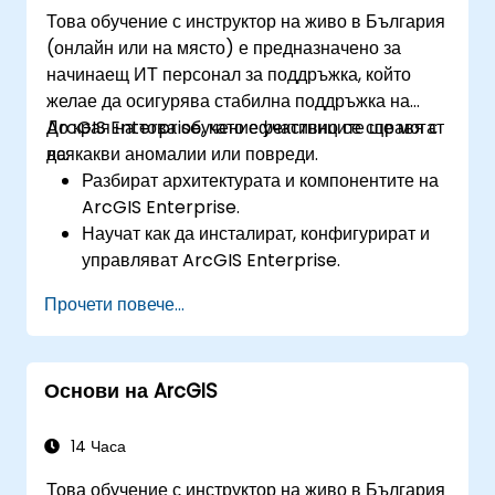
Това обучение с инструктор на живо в България
(онлайн или на място) е предназначено за
начинаещ ИТ персонал за поддръжка, който
желае да осигурява стабилна поддръжка на
ArcGIS Enterprise, като ефективно се справя с
До края на това обучение участниците ще могат
всякакви аномалии или повреди.
да:
Разбират архитектурата и компонентите на
ArcGIS Enterprise.
Научат как да инсталират, конфигурират и
управляват ArcGIS Enterprise.
Придобият умения за отстраняване на
Прочети повече...
неизправности и разрешаване на често
срещани проблеми.
Развият опит в наблюдението и
Основи на ArcGIS
поддръжката на среди с ArcGIS Enterprise.
Овладеят техниките за архивиране,
възстановяване и оптимизиране на
14 Часа
производителността.
Това обучение с инструктор на живо в България