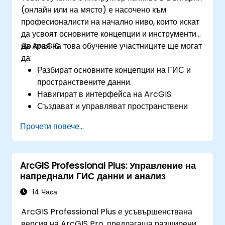
(онлайн или на място) е насочено към
професионалисти на начално ниво, които искат
да усвоят основните концепции и инструменти
на ArcGIS.
До края на това обучение участниците ще могат
да:
Разбират основните концепции на ГИС и
пространствените данни.
Навигират в интерфейса на ArcGIS.
Създават и управляват пространствени
данни.
Прочети повече...
Извършват базов пространствен анализ.
Създават карти и визуализации.
ArcGIS Professional Plus: Управление на
напреднали ГИС данни и анализ
14 Часа
ArcGIS Professional Plus е усъвършенствана
версия на ArcGIS Pro, предлагаща разширени