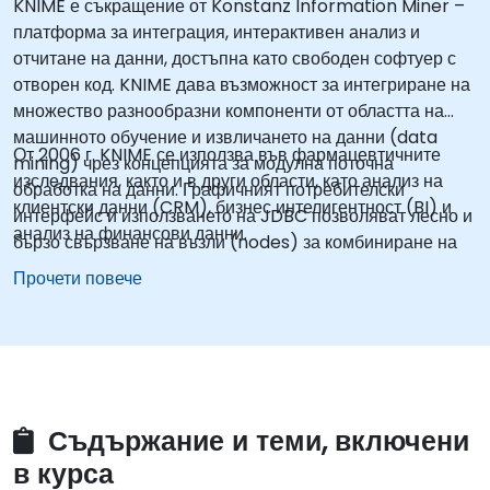
KNIME е съкращение от Konstanz Information Miner –
платформа за интеграция, интерактивен анализ и
отчитане на данни, достъпна като свободен софтуер с
отворен код. KNIME дава възможност за интегриране на
множество разнообразни компоненти от областта на
машинното обучение и извличането на данни (data
От 2006 г. KNIME се използва във фармацевтичните
mining) чрез концепцията за модулна поточна
изследвания, както и в други области, като анализ на
обработка на данни. Графичният потребителски
клиентски данни (CRM), бизнес интелигентност (BI) и
интерфейс и използването на JDBC позволяват лесно и
анализ на финансови данни.
бързо свързване на възли (nodes) за комбиниране на
различни източници на данни, включително процеса на
Прочети повече
предварителна обработка (ETL), моделиране, анализ и
визуализация на данни, без необходимост от
програмиране (или с минимални такива нужди). KNIME,
като усъвършенстван аналитичен инструмент, може
отчасти да се разглежда като алтернатива на SAS.
Съдържание и теми, включени
в курса