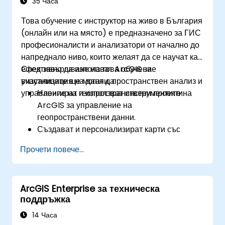
35 Часа
Това обучение с инструктор на живо в България
(онлайн или на място) е предназначено за ГИС
професионалисти и анализатори от начално до
напреднало ниво, които желаят да се научат как
ефективно да използват ArcGIS за
След завършване на това обучение
визуализация на данни, пространствен анализ и
участниците ще могат да:
управление на геопространствени проекти.
Навигират и използват инструментите на
ArcGIS за управление на
геопространствени данни.
Създават и персонализират карти със
слоеве и атрибути.
Прочети повече...
Извършват задълбочен пространствен
анализ и задачи за геообработка.
Автоматизират работни потоци с помощта
ArcGIS Enterprise за техническа
на ModelBuilder и Python.
поддръжка
14 Часа