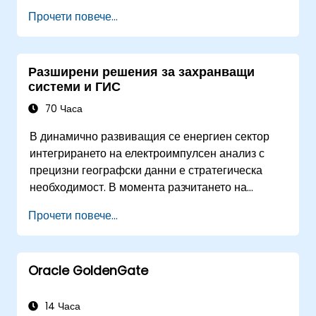
сценарии.
данни.
Прочети повече...
Прилагат пространствено моделиране за
решаване на проблеми в реални сценарии.
Провеждат геостатистически анализ за
Разширени решения за захранващи
напреднала интерпретация на данни.
системи и ГИС
Интегрират външни източници на данни и
да се възползват от 3D анализ на
70 Часа
пространствени данни.
В динамично развиващия се енергиен сектор
интегрирането на електроимпулсен анализ с
прецизни географски данни е стратегическа
необходимост. В момента разчитането на
фрагментирани данни води до значителни
Прочети повече...
оперативни рискове. Тази 14-дневна
интензивна програма в Мелбърн е разработена,
за да преодолее разминаването между
Oracle GoldenGate
електроинженерството и геопространствения
мениджмънт.
14 Часа