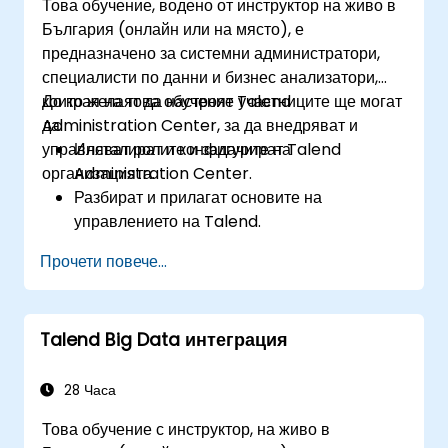
Това обучение, водено от инструктор на живо в
България (онлайн или на място), е
предназначено за системни администратори,
специалисти по данни и бизнес анализатори,
които желаят да настроят Talend
До края на това обучение участниците ще могат
Administration Center, за да внедряват и
да:
управляват ролите и задачите на
Инсталират и конфигурират Talend
организацията.
Administration Center.
Разбират и прилагат основите на
управлението на Talend.
Изграждат, внедряват и изпълняват бизнес
Прочети повече...
проекти или задачи в Talend.
Наблюдават сигурността на наборите от
данни и разработват бизнес процедури,
Talend Big Data интеграция
базирани на рамката на TAC.
Получат по-широко разбиране за
приложенията за големи данни.
28 Часа
Това обучение с инструктор, на живо в