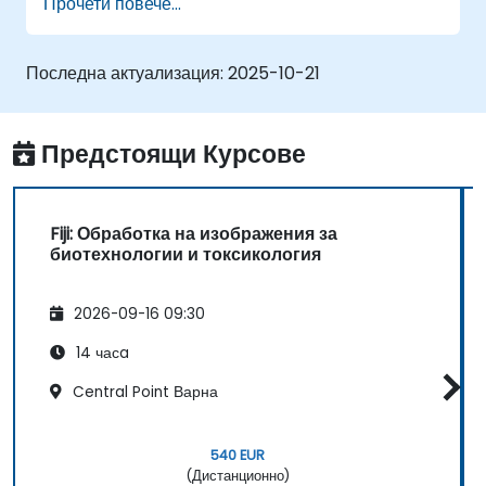
Прочети повече...
Да анализират изображения количествено,
включително броене на клетки и измерване
на площ.
Последна актуализация:
2025-10-21
Да автоматизират повтарящи се задачи с
помощта на макроси и плъгини.
Да персонализират работни процеси за
Предстоящи Курсове
специфични нужди от анализ на
изображения в биологичните изследвания.
Fiji: Обработка на изображения за
биотехнологии и токсикология
2026-09-16 09:30
14 часa
Central Point Варна
540 EUR
(Дистанционно)