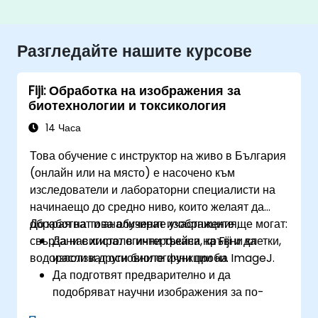
Разгледайте нашите курсове
Fiji: Обработка на изображения за
биотехнологии и токсикология
14 Часа
Това обучение с инструктор на живо в България
(онлайн или на място) е насочено към
изследователи и лабораторни специалисти на
начинаещо до средно ниво, които желаят да
обработват и анализират изображения,
До края на това обучение участниците ще могат:
свързани с хистологични тъкани, кръвни клетки,
Да навигират в интерфейса на Fiji и да
водорасли и други биологични проби.
използват основните функции на ImageJ.
Да подготвят предварително и да
подобряват научни изображения за по-
добър анализ.