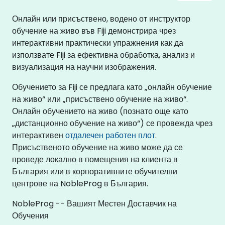
Онлайн или присъствено, водено от инструктор
обучение на живо във Fiji демонстрира чрез
интерактивни практически упражнения как да
използвате Fiji за ефективна обработка, анализ и
визуализация на научни изображения.
Обучението за Fiji се предлага като „онлайн обучение
на живо“ или „присъствено обучение на живо“.
Онлайн обучението на живо (познато още като
„дистанционно обучение на живо“) се провежда чрез
интерактивен
отдалечен работен плот
.
Присъственото обучение на живо може да се
проведе локално в помещения на клиента в
България или в корпоративните обучителни
центрове на NobleProg в България.
NobleProg -- Вашият Местен Доставчик на
Обучения