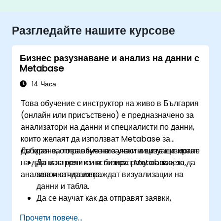
Разгледайте нашите курсове
Бизнес разузнаване и анализ на данни с
Metabase
14 Часа
Това обучение с инструктор на живо в България
(онлайн или присъствено) е предназначено за
анализатори на данни и специалисти по данни,
които желаят да използват Metabase за
събиране, отправяне на заявки и визуализиране
До края на това обучение участниците ще могат:
на данни за целите на бизнес разузнаването,
Да настроят и инсталират Metabase, за да
анализа и отчитането.
започнат да изграждат визуализации на
данни и табла.
Да се научат как да отправят заявки,
агрегират и визуализират данни в
Прочети повече...