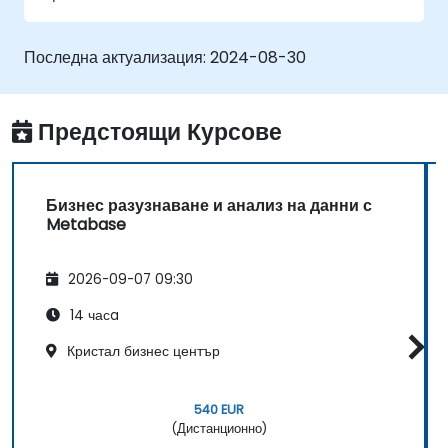
Metabase.
Да използват функциите и инструментите в
Metabase за писане на SQL заявки.
Последна актуализация:
2024-08-30
Да изграждат аналитични диаграми и табла
за получаване на бизнес прозрения.
Да познават най-добрите практики и съвети
Предстоящи Курсове
за използване на Metabase и разрешаване
на често срещани проблеми.
Бизнес разузнаване и анализ на данни с
Metabase
2026-09-07 09:30
14 часa
Кристал бизнес център
540 EUR
(Дистанционно)