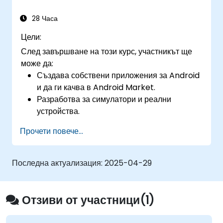
28 Часа
Цели:
След завършване на този курс, участникът ще
може да:
Създава собствени приложения за Android
и да ги качва в Android Market.
Разработва за симулатори и реални
устройства.
Усвоява основите на разработката за
Прочети повече...
Android.
Последна актуализация:
2025-04-29
Отзиви от участници(1)