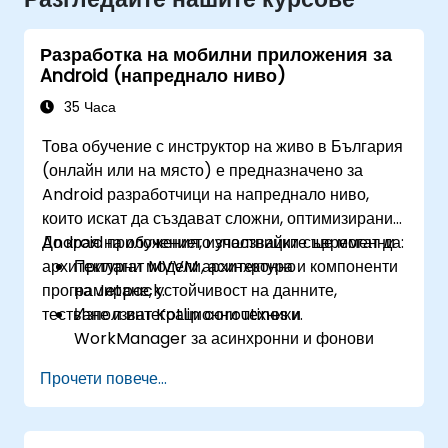
Разработка на мобилни приложения за
Android (напреднало ниво)
35 Часа
Това обучение с инструктор на живо в България
(онлайн или на място) е предназначено за
Android разработчици на напреднало ниво,
които искат да създават сложни, оптимизирани
Android приложения, използвайки съвременни
До края на обучението участниците ще могат да:
архитектурни модели, асинхронно
Прилагат MVVM архитектура и компоненти
програмиране, устойчивост на данните,
на Jetpack.
тестване и интеграционни техники.
Използват Kotlin coroutines и
WorkManager за асинхронни и фонови
задачи.
Прочети повече...
Съхраняват данни чрез Room и DataStore.
Тестват приложения с JUnit и Espresso.
Интегрират REST API и прилагат