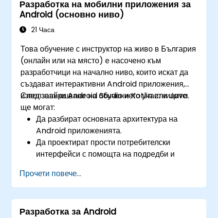
Разработка на мобилни приложения за
оптимизации на производителността.
Android (основно ниво)
21 Часа
Това обучение с инструктор на живо в България
(онлайн или на място) е насочено към
разработчици на начално ниво, които искат да
създават интерактивни Android приложения,
използвайки Android Studio и Kotlin или Java.
След завършване на обучението участниците
ще могат:
Да разбират основната архитектура на
Android приложенията.
Да проектират прости потребителски
интерфейси с помощта на подредби и
изгледи.
Прочети повече...
Да обработват взаимодействието с
потребителя и да навигират между екрани.
Постепенно да изградят работещо мобилно
Разработка за Android
приложение в хода на курса.