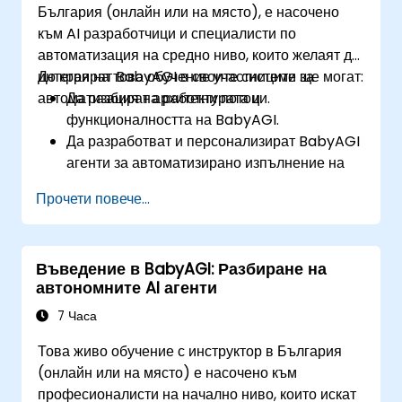
България (онлайн или на място), е насочено
етични съображения при автономните
към AI разработчици и специалисти по
агенти.
автоматизация на средно ниво, които желаят да
интегрират BabyAGI в своите системи за
До края на това обучение участниците ще могат:
автоматизация на работни потоци.
Да разбират архитектурата и
функционалността на BabyAGI.
Да разработват и персонализират BabyAGI
агенти за автоматизирано изпълнение на
задачи.
Прочети повече...
Да интегрират BabyAGI с приложно-
програмни интерфейси (API) и външни
източници на данни.
Въведение в BabyAGI: Разбиране на
Да внедряват BabyAGI решения на
автономните AI агенти
облачни платформи.
Да оптимизират работните потоци на
7 Часа
BabyAGI за ефективност и мащабируемост.
Това живо обучение с инструктор в България
(онлайн или на място) е насочено към
професионалисти на начално ниво, които искат