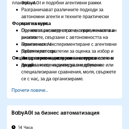
планиране.
BabyAGI и подобни агентивни рамки.
Разграничават различните подходи за
автономни агенти и техните практически
Формат на курса
приложения.
Оценяват силните страни, ограниченията и
Презентации, водени от експерт, и насочван
рисковете, свързани с автономността на
анализ.
агентивния AI.
Практическо експериментиране с агентивни
Проектират стратегии за оценка за избор и
работни потоци.
Опции за персонализиране на курса
внедряване на автономни агенти в сложни
Интерактивни дискусии за компромисите в
среди.
дизайна и сценариите за внедряване.
За да заявите индивидуално обучение или
специализирани сравнения, моля, свържете
се с нас, за да организираме.
Прочети повече...
BabyAGI за бизнес автоматизация
14 Часа