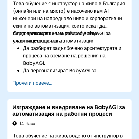
Това обучение с инструктор на живо в България
внедряване на AI в бизнес среда.
(онлайн или на място) е насочено към AI
инженери на напреднало ниво и корпоративни
екипи по автоматизация, които искат да
персонализират и мащабират BabyAGI за
След приключване на това обучение
сложни решения за автоматизация.
участниците ще могат:
Да разбират задълбочено архитектурата и
процеса на вземане на решения на
BabyAGI.
Да персонализират BabyAGI за
специфични за индустрията задачи за
Прочети повече...
автоматизация.
Да оптимизират производителността и
използването на ресурси на BabyAGI.
Изграждане и внедряване на BabyAGI за
Да интегрират BabyAGI с корпоративни
автоматизация на работни процеси
системи, API и външни инструменти.
Да внедряват и мащабират BabyAGI в
14 Часа
облачни среди.
Това обучение на живо, водено от инструктор в
Да осигурят сигурност, съответствие и