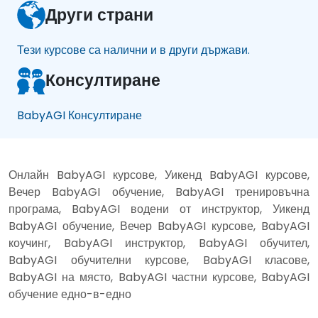
Други страни
Тези курсове са налични и в други държави.
Консултиране
BabyAGI Консултиране
Онлайн BabyAGI курсове, Уикенд BabyAGI курсове,
Вечер BabyAGI обучение, BabyAGI тренировъчна
програма, BabyAGI водени от инструктор, Уикенд
BabyAGI обучение, Вечер BabyAGI курсове, BabyAGI
коучинг, BabyAGI инструктор, BabyAGI обучител,
BabyAGI обучителни курсове, BabyAGI класове,
BabyAGI на място, BabyAGI частни курсове, BabyAGI
обучение едно-в-едно