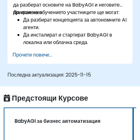
да разберат основите на BabyAGI и неговите
приложения.
До края на обучението участниците ще могат:
Да разбират концепцията за автономните AI
агенти.
Да инсталират и стартират BabyAGI в
локална или облачна среда.
Да изследват работния процес на
Прочети повече...
създаване, приоритизиране и изпълнение
на задачи.
Да идентифицират потенциални случаи на
Последна актуализация:
2025-11-15
употреба за AI автоматизация с BabyAGI.
Предстоящи Курсове
BabyAGI за бизнес автоматизация