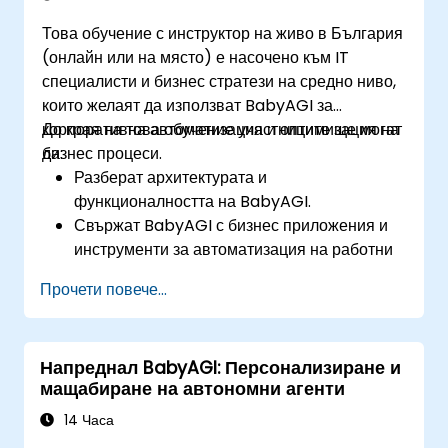
Това обучение с инструктор на живо в България
(онлайн или на място) е насочено към IT
специалисти и бизнес стратези на средно ниво,
които желаят да използват BabyAGI за
корпоративна автоматизация и оптимизация на
До края на това обучение участниците ще могат
бизнес процеси.
да:
Разберат архитектурата и
функционалността на BabyAGI.
Свържат BabyAGI с бизнес приложения и
инструменти за автоматизация на работни
потоци.
Прочети повече...
Интегрират BabyAGI със CRM, ERP системи
и инструменти за продуктивност.
Автоматизират повтарящи се бизнес задачи
Напреднал BabyAGI: Персонализиране и
чрез агенти, управлявани от AI.
мащабиране на автономни агенти
Оптимизират работните потоци, захранвани
от AI, за подобряване на ефективността.
14 Часа
Осигурят сигурност, съответствие и етично