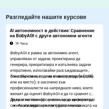
Разгледайте нашите курсове
AI автономност в действие: Сравнение
на BabyAGI с други автономни агенти
14 Часа
BabyAGI е рамка за автономен агент,
управляван от задачи, проектирана да
генерира, приоритизира и изпълнява задачи
итеративно, използвайки разсъждаващите
способности на големи езикови модели (LLM).
Това обучение, водено от инструктор (онлайн
или на място), е насочено към
професионалисти на напреднало ниво, които
желаят да оценят BabyAGI и да го сравнят с
други агентивни AI системи, за да информират
До края на този курс участниците ще могат да:
своите изследвания или стратегическо
Анализират архитектурата и механиката на