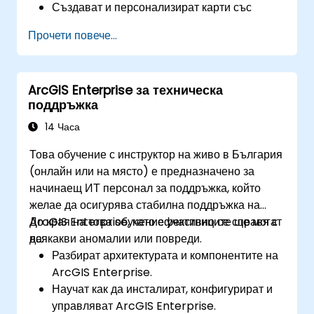
Създават и персонализират карти със
слоеве и атрибути.
Прочети повече...
Извършват задълбочен пространствен
анализ и задачи за геообработка.
Автоматизират работни потоци с помощта
ArcGIS Enterprise за техническа
на ModelBuilder и Python.
поддръжка
14 Часа
Това обучение с инструктор на живо в България
(онлайн или на място) е предназначено за
начинаещ ИТ персонал за поддръжка, който
желае да осигурява стабилна поддръжка на
ArcGIS Enterprise, като ефективно се справя с
До края на това обучение участниците ще могат
всякакви аномалии или повреди.
да:
Разбират архитектурата и компонентите на
ArcGIS Enterprise.
Научат как да инсталират, конфигурират и
управляват ArcGIS Enterprise.