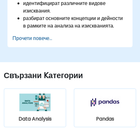
идентифицират различните видове
изисквания.
разбират основните концепции и дейности
в рамките на анализа на изискванията.
са запознати с методологията за анализ на
Прочети повече...
изискванията.
използват различни техники за анализ на
изискванията в своя полза.
структурират изискванията, за да
комуникират ефективно с архитекти и
Свързани Kатегории
разработчици чрез итеративен процес на
събиране на изисквания.
Data Analysis
Pandas