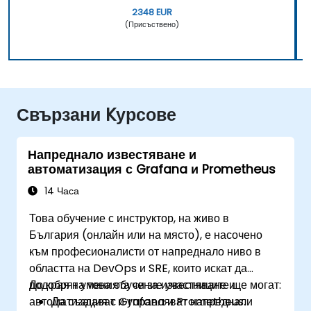
2348 EUR
(Присъствено)
Свързани Kурсове
Напреднало известяване и
автоматизация с Grafana и Prometheus
14 Часа
Това обучение с инструктор, на живо в
България (онлайн или на място), е насочено
към професионалисти от напреднало ниво в
областта на DevOps и SRE, които искат да
подобрят уменията си за известяване и
До края на това обучение участниците ще могат:
автоматизация с Grafana и Prometheus.
Да създават и управляват напреднали