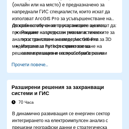
(онлайн или на място) е предназначено за
напреднали ГИС специалисти, които искат да
използват ArcGIS Pro за усъвършенстване на
способностите си за пространствен анализ,
До края на обучението участниците ще могат да:
провеждане на цялостен геостатистически
Развият напреднали умения в техниките за
анализ и прилагане на модерни техники за 3D
пространствен анализ с ArcGIS Pro.
моделиране за по-ефективно вземане на
Използват Python скриптове за
решения и решаване на проблеми в реални
автоматизация и сложна обработка на
сценарии.
данни.
Прочети повече...
Прилагат пространствено моделиране за
решаване на проблеми в реални сценарии.
Провеждат геостатистически анализ за
Разширени решения за захранващи
напреднала интерпретация на данни.
системи и ГИС
Интегрират външни източници на данни и
да се възползват от 3D анализ на
70 Часа
пространствени данни.
В динамично развиващия се енергиен сектор
интегрирането на електроимпулсен анализ с
прецизни географски данни е стратегическа