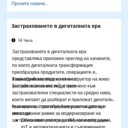
Прочети повече...
на данните.
Създават динамични и интерактивни карти
и визуализации за разнообразни
Застраховането в дигиталната ера
приложения.
Използват програмиране и автоматизация,
за да оптимизират ГИС работните процеси.
14 Часа
Застраховането в дигиталната ера
представлява приложен преглед на начините,
по които дигиталната трансформация
преобразува продуктите, операциите и
взаимодействието с клиенти в
Това обучение, водено от инструктор на живо
застрахователната индустрия.
(онлайн или на място), е насочено към
застрахователни специалисти на средно ниво,
които желаят да разберат и приложат дигитални
технологии, стратегии, базирани на данни, и
Към края на това обучение участниците ще
иновационни рамки за модернизиране на
могат да:
застрахователните предложения и операции.
Обясняват ролята на ИИ, големите данни,
IoT и автоматизацията в съвременните