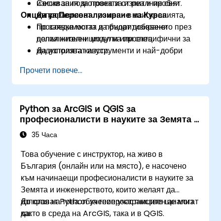
изисквания за проекти от реалния свят.
Сесии за подготовка за изпит и пробни
Опции за Персонализиране на Курса
Да управляват промени в изискванията,
въпроси.
проследимостта и приоритизирането през
По заявка могат да бъдат добавени
целия жизнен цикъл на проекта.
допълнителни модули или специфични за
Да използват инструменти и най-добри
индустрията казуси.
практики в Инженерството на изискванията,
Прочети повече...
за да подобрят комуникацията и
резултатите от проекта.
Да бъдат напълно подготвени да се явят и
Python за ArcGIS и QGIS за
преминат сертификационния изпит IREB
професионалисти в науките за Земята и
CPRE – Foundation Level.
инженерството
35 Часа
Това обучение с инструктор, на живо в
България (онлайн или на място), е насочено
към начинаещи професионалисти в науките за
Земята и инженерството, които желаят да
използват Python за геопространствен анализ
До края на това обучение участниците ще могат
както в среда на ArcGIS, така и в QGIS.
да: