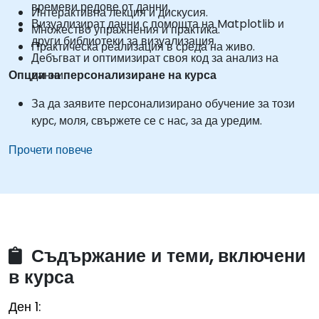
времеви редове от данни.
Интерактивна лекция и дискусия.
Визуализират данни с помощта на Matplotlib и
Множество упражнения и практика.
други библиотеки за визуализация.
Практическа реализация в среда на живо.
Дебъгват и оптимизират своя код за анализ на
Опции за персонализиране на курса
данни.
За да заявите персонализирано обучение за този
курс, моля, свържете се с нас, за да уредим.
Прочети повече
Съдържание и теми, включени
в курса
Ден 1: