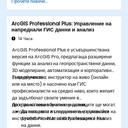
Прочети повече...
Извършват базов пространствен анализ.
Създават карти и визуализации.
ArcGIS Professional Plus: Управление на
напреднали ГИС данни и анализ
14 Часа
ArcGIS Professional Plus е усъвършенствана
версия на ArcGIS Pro, предлагаща разширени
функции за анализ на геопространствени данни,
3D моделиране, автоматизация и корпоративно
сътрудничество.
Това обучение с инструктор на живо (онлайн
или на място) е насочено към ГИС
професионалисти на средно ниво, които желаят
да задълбочат своите умения в
пространствения анализ на данни,
До края на това обучение участниците ще могат:
автоматизацията и споделянето, използвайки
Да използват пълноценно инструментите на
инструментите на ArcGIS Professional Plus.
ArcGIS Pro Plus за визуализация и анализ
на данни.