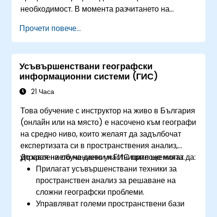
необходимост. В момента разчитането на
фрагментирани данни води до значителни
Прочети повече...
оперативни рискове. Тази 14-дневна
интензивна програма в Мелбърн е разработена,
за да преодолее разминаването между
Усъвършенствани географски
електроинженерството и геопространствения
информационни системи (ГИС)
мениджмънт.
21 Часа
Това обучение с инструктор на живо в България
(онлайн или на място) е насочено към географи
на средно ниво, които желаят да задълбочат
експертизата си в пространствения анализ,
управлението на данни и ГИС приложенията.
До края на обучението участниците ще могат да:
Прилагат усъвършенствани техники за
пространствен анализ за решаване на
сложни географски проблеми.
Управляват големи пространствени бази
данни и извършват контрол на качеството