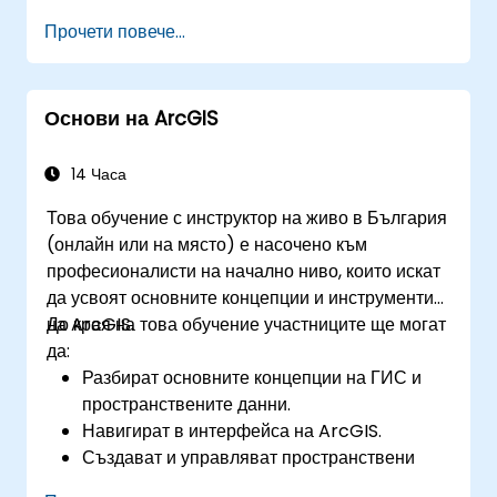
Придобият умения за отстраняване на
Прочети повече...
неизправности и разрешаване на често
срещани проблеми.
Развият опит в наблюдението и
Основи на ArcGIS
поддръжката на среди с ArcGIS Enterprise.
Овладеят техниките за архивиране,
възстановяване и оптимизиране на
14 Часа
производителността.
Това обучение с инструктор на живо в България
(онлайн или на място) е насочено към
професионалисти на начално ниво, които искат
да усвоят основните концепции и инструменти
на ArcGIS.
До края на това обучение участниците ще могат
да:
Разбират основните концепции на ГИС и
пространствените данни.
Навигират в интерфейса на ArcGIS.
Създават и управляват пространствени
данни.