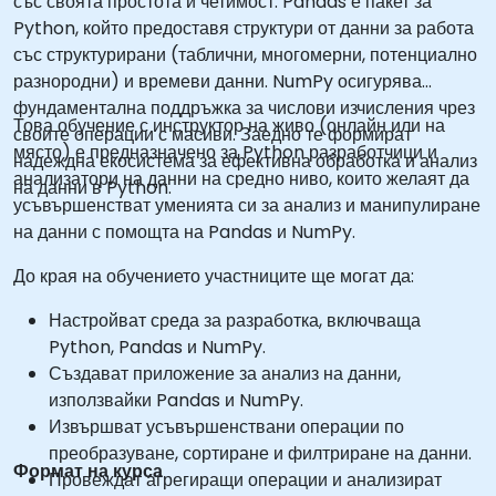
със своята простота и четимост. Pandas е пакет за
Python, който предоставя структури от данни за работа
със структурирани (таблични, многомерни, потенциално
разнородни) и времеви данни. NumPy осигурява
фундаментална поддръжка за числови изчисления чрез
Това обучение с инструктор на живо (онлайн или на
своите операции с масиви. Заедно те формират
място) е предназначено за Python разработчици и
надеждна екосистема за ефективна обработка и анализ
анализатори на данни на средно ниво, които желаят да
на данни в Python.
усъвършенстват уменията си за анализ и манипулиране
на данни с помощта на Pandas и NumPy.
До края на обучението участниците ще могат да:
Настройват среда за разработка, включваща
Python, Pandas и NumPy.
Създават приложение за анализ на данни,
използвайки Pandas и NumPy.
Извършват усъвършенствани операции по
преобразуване, сортиране и филтриране на данни.
Формат на курса
Провеждат агрегиращи операции и анализират