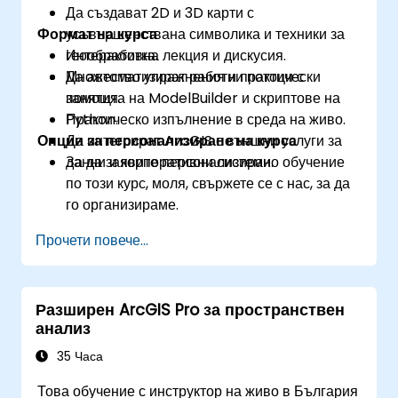
Да създават 2D и 3D карти с
Формат на курса
усъвършенствана символика и техники за
геообработка.
Интерактивна лекция и дискусия.
Да автоматизират работни потоци с
Множество упражнения и практически
помощта на ModelBuilder и скриптове на
занятия.
Python.
Практическо изпълнение в среда на живо.
Опции за персонализиране на курса
Да интегрират ArcGIS с външни услуги за
данни и корпоративни системи.
За да заявите персонализирано обучение
по този курс, моля, свържете се с нас, за да
го организираме.
Прочети повече...
Разширен ArcGIS Pro за пространствен
анализ
35 Часа
Това обучение с инструктор на живо в България