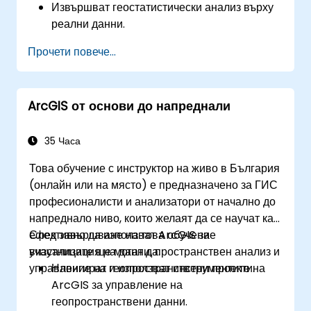
Извършват геостатистически анализ върху
реални данни.
Прилагат пространствен анализ на данни,
Прочети повече...
обработка на данни и картографиране с
ArcGIS.
Анализират пространствени данни за
ArcGIS от основи до напреднали
проекти в ArcGIS.
35 Часа
Това обучение с инструктор на живо в България
(онлайн или на място) е предназначено за ГИС
професионалисти и анализатори от начално до
напреднало ниво, които желаят да се научат как
ефективно да използват ArcGIS за
След завършване на това обучение
визуализация на данни, пространствен анализ и
участниците ще могат да:
управление на геопространствени проекти.
Навигират и използват инструментите на
ArcGIS за управление на
геопространствени данни.