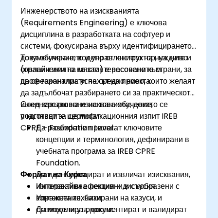
Инженерството на изискванията
(Requirements Engineering) е ключова
дисциплина в разработката на софтуер и
системи, фокусирана върху идентифицирането,
документирането и управлението на нуждите и
Това обучение, водено от инструктор, на живо
ограниченията на заинтересованите страни, за
(онлайн или на място) е насочено към
да се гарантира успехът на проекта.
професионалисти на средно ниво, които желаят
да задълбочат разбирането си за практическото
инженерство на изискванията, докато се
След завършване на това обучение,
подготвят за сертификационния изпит IREB
участниците ще могат:
CPRE – Foundation Level.
Да разбират и прилагат ключовите
концепции и терминология, дефинирани в
учебната програма за IREB CPRE
Foundation.
Формат на Курса
Да идентифицират и извличат изисквания,
използвайки ефективни и съобразени с
Интерактивна лекция и дискусия.
контекста техники.
Упражнения, базирани на казуси, и
Да моделират, документират и валидират
съвместни уъркшопи.