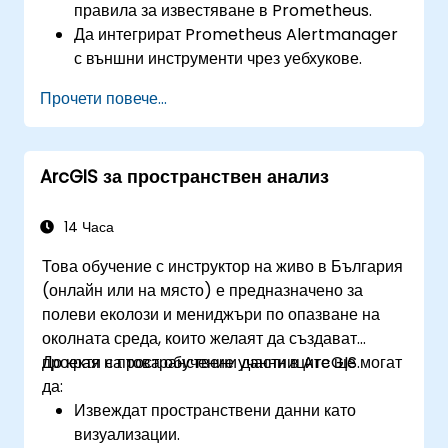
правила за известяване в Prometheus.
Да интегрират Prometheus Alertmanager
с външни инструменти чрез уебхукове.
Да автоматизират отговорите на известия
Прочети повече...
за по-бързо разрешаване на проблеми.
Да използват Grafana за ефективно
визуализиране и управление на известия.
ArcGIS за пространствен анализ
14 Часа
Това обучение с инструктор на живо в България
(онлайн или на място) е предназначено за
полеви еколози и мениджъри по опазване на
околната среда, които желаят да създават
проекти с пространствени данни в ArcGIS.
До края на това обучение участниците ще могат
да:
Извеждат пространствени данни като
визуализации.