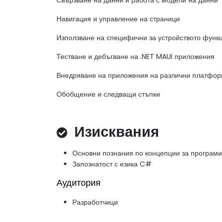
Свързване на данни и работа с модели на данни
Навигация и управление на страници
Използване на специфични за устройството функц
Тестване и дебъгване на .NET MAUI приложения
Внедряване на приложения на различни платфо
Обобщение и следващи стъпки
Изисквания
Основни познания по концепции за програм
Запознатост с езика C#
Аудитория
Разработчици