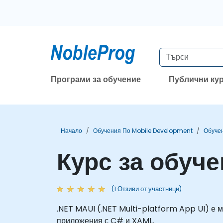
Програми за обучение
Публични ку
Начало
Обучения По Mobile Development
Обуче
Курс за обуче
(1 Отзиви от участници)
.NET MAUI (.NET Multi-platform App UI) е 
приложения с C# и XAML.