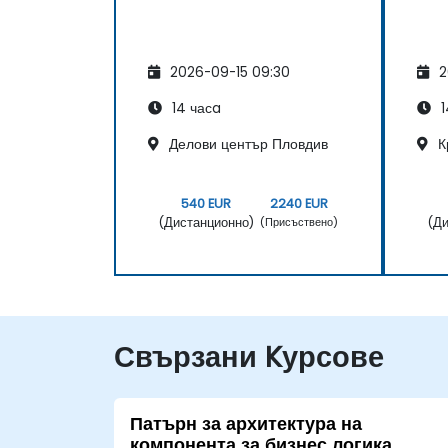
2026-09-15 09:30
2
14 часa
1
Делови център Пловдив
К
540 EUR
2240 EUR
(Дистанционно)
(Ди
(Присъствено)
Свързани Kурсове
Патърн за архитектура на
компонента за бизнес логика