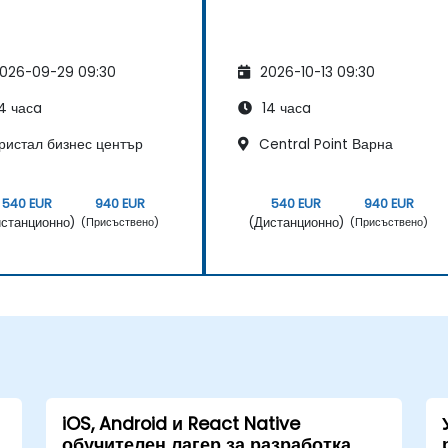
026-09-29 09:30
2026-10-13 09:30
4 часa
14 часa
ристал бизнес център
Central Point Варна
540 EUR
940 EUR
540 EUR
940 EUR
станционно)
(Дистанционно)
(Присъствено)
(Присъствено)
iOS, Android и React Native
обучителен лагер за разработка