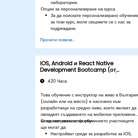
лаборатория.
Опции за персонализиране на курса
За да поискате персонализирано обучени
за този курс, моля свържете се с нас за
подреждане.
Прочети повече...
iOS, Android и React Native
Development Bootcamp (от
начинаещо до средно ниво)
420 Часа
Това обучение с инструктор на живо в Българи
(онлайн или на място) е насочено към
разработчици на средно ниво, които желаят да
овладеят създаването на мобилни приложения
за множество платформи.
След завършване на обучението участниците
ще могат да:
Настройват среди за разработка за iOS,