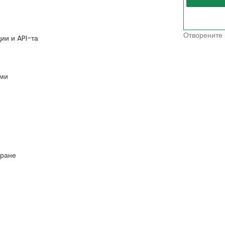
Отворените 
ии и API-та
рми
иране