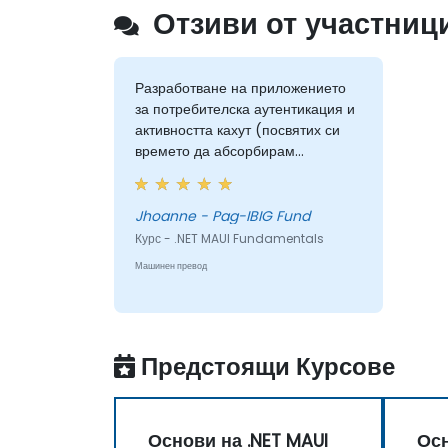
Отзиви от участници
Разработване на приложението
за потребителска аутентикация и
активността кахут (посвятих си
времето да абсорбирам
училищните лекции :) и е
забавно!)
Jhoanne - Pag-IBIG Fund
Курс - .NET MAUI Fundamentals
Машинен превод
Предстоящи Курсове
Основи на .NET MAUI
Осн