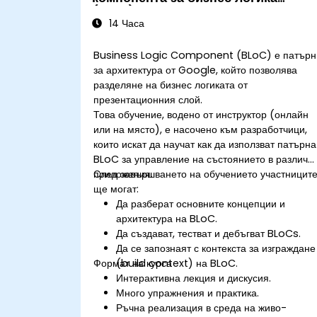
(BLoC)
14 Часа
Business Logic Component (BLoC) е патърн
за архитектура от Google, който позволява
разделяне на бизнес логиката от
презентационния слой.
Това обучение, водено от инструктор (онлайн
или на място), е насочено към разработчици,
които искат да научат как да използват патърна
BLoC за управление на състоянието в различн
приложения.
След завършването на обучението участницит
ще могат:
Да разберат основните концепции и
архитектура на BLoC.
Да създават, тестват и дебъгват BLoCs.
Да се запознаят с контекста за изграждане
Формат на курса
(build context) на BLoC.
Интерактивна лекция и дискусия.
Много упражнения и практика.
Ръчна реализация в среда на живо-