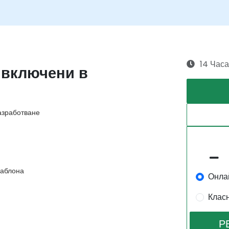
14 Часа
 включени в
азработване
аблона
Онла
Клас