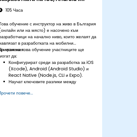
React Native
105 Часа
Това обучение с инструктор на живо в България
(онлайн или на място) е насочено към
разработчици на начално ниво, които желаят да
навлязат в разработката на мобилни
приложения.
До края на това обучение участниците ще
могат да:
Конфигурират среди за разработка за iOS
(Xcode), Android (Android Studio) и
React Native (Node.js, CLI и Expo).
Научат ключовите разлики между
нативната и междуплатформената
Прочети повече...
разработка и да придобият основни
познания по Swift, Kotlin и JavaScript.
Създават адаптивни потребителски
оформления, използвайки iOS Auto
Layout, Android XML и React Native
Flexbox.
Разработват прости приложения,