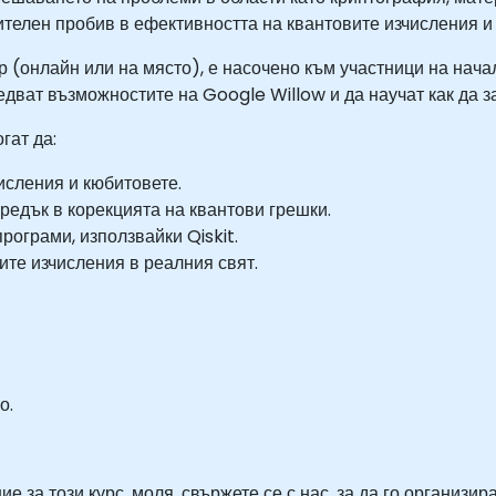
телен пробив в ефективността на квантовите изчисления и 
р (онлайн или на място), е насочено към участници на нача
едват възможностите на Google Willow и да научат как да 
гат да:
исления и кюбитовете.
редък в корекцията на квантови грешки.
рограми, използвайки Qiskit.
те изчисления в реалния свят.
о.
 за този курс, моля, свържете се с нас, за да го организир