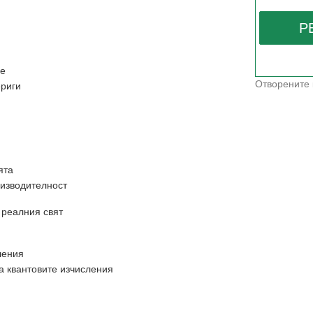
не
Отворените 
ериги
ята
оизводителност
 реалния свят
ления
 квантовите изчисления