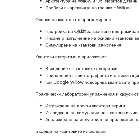
Архитектура на Willow и 105-кюбитов дизайн
Пробиви в корекцията на грешки с Willow
Основи на квантовото програмиране
Настройка на Qiskit за квантово програмира
Писане и изпълнение на основни квантови в
Симулиране на квантови изчисления
Квантови алгоритми и приложения
Въведение в квантовите алгоритми
Приложения в криптографията и оптимизаци
Как Google Willow подобрява квантовата пр
Практически лабораторни упражнения и казуси от
Изграждане на прости квантови вериги
Изследване на симулации на квантови изчис
Анализиране на индустриални приложения на
Бъдеще на квантовите изчисления