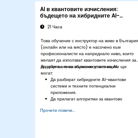
AI в квантовите изчисления:
бъдещето на хибридните AI-
квантови системи
21 Часа
Това обучение с инструктор на живо в Българи
(онлайн или на място) е насочено към
професионалисти на напреднало ниво, които
желаят да използват квантовите изчисления за
подобряване на възможностите на AI.
До края на това обучение участниците ще
могат:
Да разбират хибридните AI-квантови
системи и техните потенциални
приложения.
Да прилагат алгоритми за квантово
машинно обучение.
Прочети повече...
Да оптимизират AI модели с помощта на
ресурси за квантови изчисления.
Да преодоляват предизвикателствата при
мащабиране и интегриране на квантови A
системи.