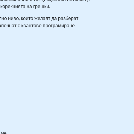
корекцията на грешки.
лно ниво, които желаят да разберат
започнат с квантово програмиране.
аме.