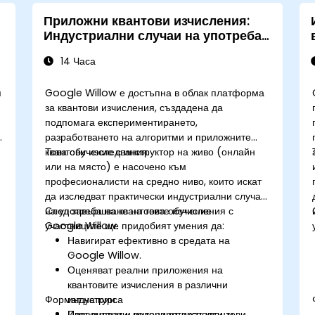
Приложни квантови изчисления:
Индустриални случаи на употреба
с Google Willow
14 Часа
я
Google Willow е достъпна в облак платформа
за квантови изчисления, създадена да
подпомага експериментирането,
разработването на алгоритми и приложните
квантови изследвания.
Това обучение с инструктор на живо (онлайн
или на място) е насочено към
професионалисти на средно ниво, които искат
да изследват практически индустриални случаи
на употреба на квантовите изчисления с
След завършване на това обучение
Google Willow.
участниците ще придобият умения да:
Навигират ефективно в средата на
Google Willow.
Оценяват реални приложения на
квантовите изчисления в различни
I
Формат на курса
индустрии.
Изпълняват и интерпретират квантови
Презентации, водени от експерти, и