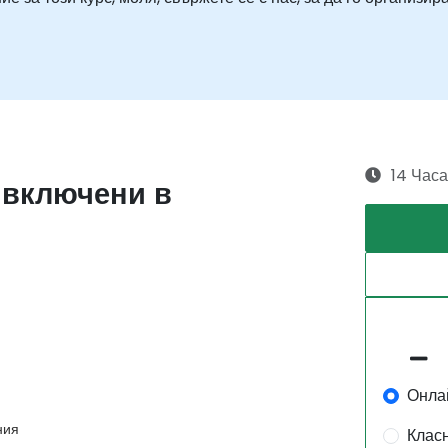
14 Часа
 включени в
Онла
ния
Клас