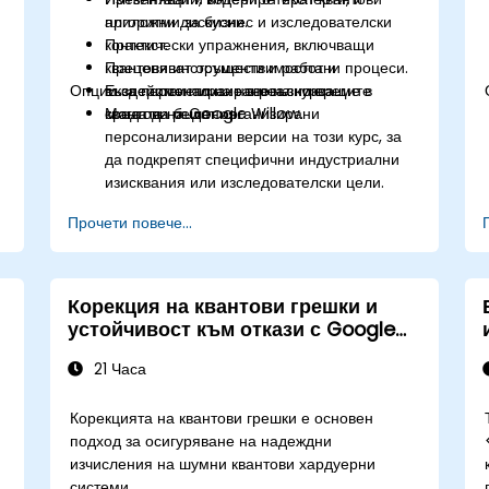
алгоритми за бизнес и изследователски
приложни дискусии.
контекст.
Практически упражнения, включващи
Преценяват осъществимостта и
квантови инструменти и работни процеси.
Опции за персонализиране на курса
въздействието на нововъзникващите
Експериментиране в реално време в
квантови решения.
средата на Google Willow.
Могат да бъдат организирани
персонализирани версии на този курс, за
да подкрепят специфични индустриални
изисквания или изследователски цели.
Прочети повече...
Корекция на квантови грешки и
устойчивост към откази с Google
Willow
21 Часа
Корекцията на квантови грешки е основен
подход за осигуряване на надеждни
изчисления на шумни квантови хардуерни
системи.