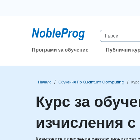
Програми за обучение
Публични ку
Начало
Обучения По Quantum Computing
Курс
Курс за обуч
изчисления с
Квантовите изчисления революционизират ре