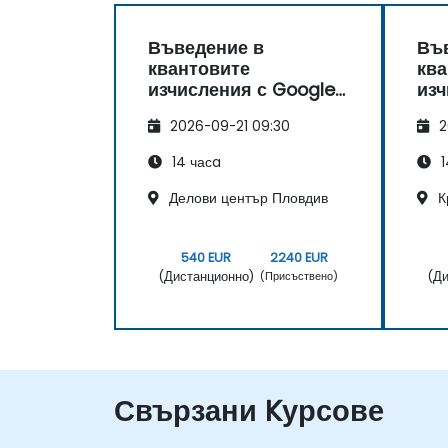
Въведение в
Въ
квантовите
ква
изчисления с Google
изч
Willow
Wil
2026-09-21 09:30
2
14 часa
1
Делови център Пловдив
К
540 EUR
2240 EUR
(Дистанционно)
(Ди
(Присъствено)
Свързани Kурсове