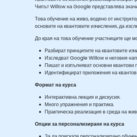
Чипът Willow на Google представлява значи
Това обучение на живо, водено от инструкто
основите на квантовите изчисления, да изсл
До края на това обучение участниците ще мо
Разбират принципите на квантовите изч
Изследват Google Willow и неговия нап
Пишат и изпълняват основни квантови п
Идентифицират приложения на квантови
Формат на курса
Интерактивна лекция и дискусия.
Много упражнения и практика.
Практическа реализация в среда на жив
Опции за персонализиране на курса
За да поискате персонализирано обучение