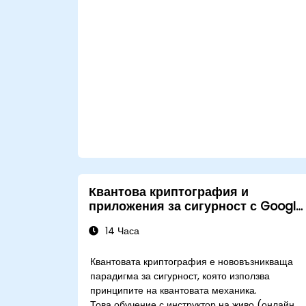
Квантова криптография и
приложения за сигурност с Google
Willow
14 Часа
Квантовата криптография е нововъзникваща
парадигма за сигурност, която използва
принципите на квантовата механика.
Това обучение с инструктор на живо (онлайн