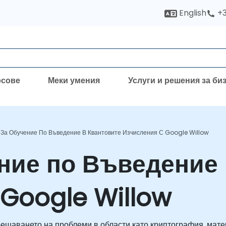
English
+3
рсове
Меки умения
Услуги и решения за би
 За Обучение По Въведение В Квантовите Изчисления С Google Willow
ение по Въведение 
 Google Willow
шаването на проблеми в области като криптография, матер