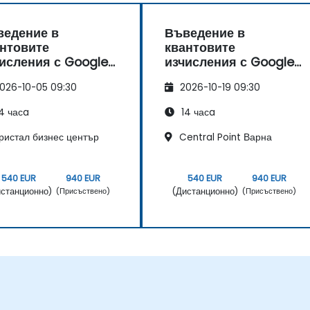
ведение в
Въведение в
нтовите
квантовите
исления с Google
изчисления с Google
low
Willow
026-10-05 09:30
2026-10-19 09:30
4 часa
14 часa
ристал бизнес център
Central Point Варна
540 EUR
940 EUR
540 EUR
940 EUR
станционно)
(Дистанционно)
(Присъствено)
(Присъствено)