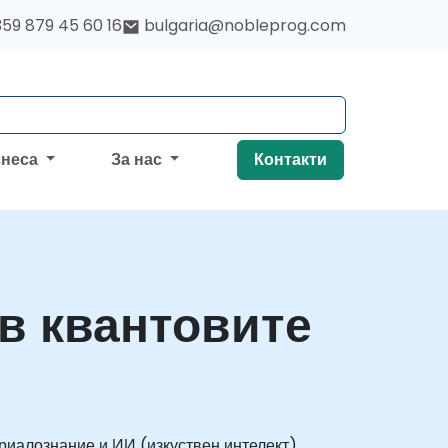
59 879 45 60 16
bulgaria@nobleprog.com
знеса
За нас
Контакти
в квантовите
иалознание и ИИ (изкуствен интелект).