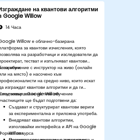
Изграждане на квантови алгоритми
в Google Willow
14 Часа
Google Willow е облачно-базирана
платформа за квантови изчисления, която
позволява на разработчици и изследователи да
проектират, тестват и изпълняват квантови
алгоритми.
Това обучение с инструктор на живо (онлайн
или на място) е насочено към
професионалисти на средно ниво, които искат
да изграждат квантови алгоритми и да ги
изпълняват в Google Willow.
След завършване на това обучение
участниците ще бъдат подготвени да:
Създават и структурират квантови вериги
за експериментална и приложна употреба.
Внедряват квантови алгоритми,
използвайки интерфейса и API на Google
Формат на курса
Willow.
Оценяват поведението на алгоритмите и
Насочвани презентации с технически