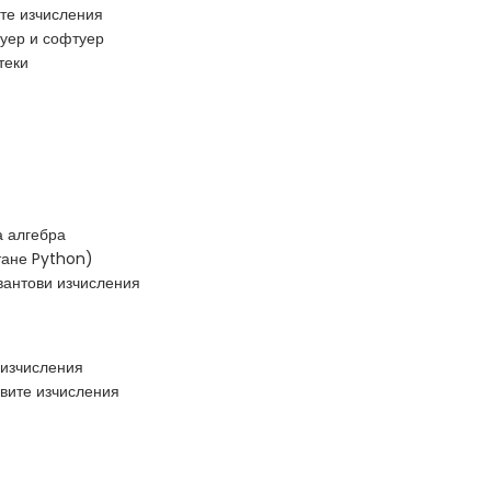
ите изчисления
уер и софтуер
теки
а алгебра
тане Python)
вантови изчисления
 изчисления
овите изчисления