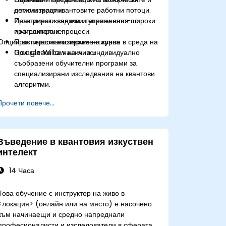
оптимизират квантовите работни потоци.
демонстрации.
Интегрират квантови техники в по-широки
Практически задачи и упражнения по
изчислителни процеси.
програмиране.
Опции за персонализиране на курса
Практическо експериментиране в среда на
Google Willow на живо.
При заявка са налични индивидуално
съобразени обучителни програми за
специализирани изследвания на квантови
алгоритми.
Прочети повече...
Въведение в квантовия изкуствен
интелект
14 Часа
Това обучение с инструктор на живо в
<локация> (онлайн или на място) е насочено
към начинаещи и средно напреднали
професионалисти и изследователи в сферата