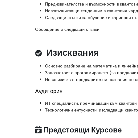
Предизвикателства и възможности в квантов
Нововъзникващи тенденции в квантовия хард
Следващи стъпки за обучение и кариерни пъ
Обобщение и следващи стъпки
Изисквания
Основно разбиране на математика и линейн
Запознатост с програмирането (за предпочи
Не се изискват предварителни познания по к
Аудитория
ИТ специалисти, преминаващи към квантови
Технологични ентусиасти, изследващи квант
Предстоящи Курсове