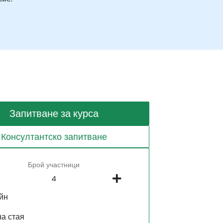
Запитване за курса
Консултантско запитване
Брой участници
йн
на стая