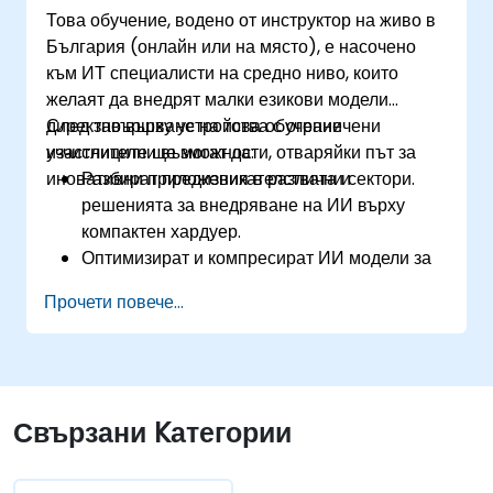
Да се застъпват и допринасят за устойчиви
Това обучение, водено от инструктор на живо в
практики в индустрията на изкуствения
България (онлайн или на място), е насочено
интелект.
към ИТ специалисти на средно ниво, които
желаят да внедрят малки езикови модели
директно върху устройства с ограничени
След завършване на това обучение
изчислителни възможности, отваряйки път за
участниците ще могат да:
иновативни приложения в различни сектори.
Разбират предизвикателствата и
решенията за внедряване на ИИ върху
компактен хардуер.
Оптимизират и компресират ИИ модели за
ефективно внедряване на устройства.
Прочети повече...
Използват съвременни ИИ рамки и
инструменти за внедряване на модели на
устройства.
Проектират и разработват ИИ приложения
в реално време за мобилни и IoT
Свързани Kатегории
устройства.
Оценяват и гарантират сигурността и