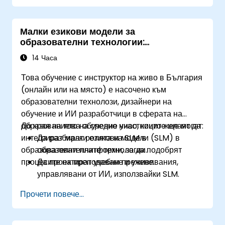
специфични случаи на употреба.
Въвеждат в експлоатация SLMs в среди с
Малки езикови модели за
ограничени ресурси.
образователни технологии:
Оценяват и интерпретират
Персонализиране на ИИ за обучение и
производителността на SLMs в реални
14 Часа
развитие
сценарии.
Това обучение с инструктор на живо в България
(онлайн или на място) е насочено към
образователни технолози, дизайнери на
обучение и ИИ разработчици в сферата на
образованието на средно ниво, които желаят да
До края на това обучение участниците ще могат:
интегрират малки езикови модели (SLM) в
Да разбират ролята на SLM в
образователни платформи, за да подобрят
образователните технологии.
процесите на преподаване и учене.
Да проектират учебни преживявания,
управлявани от ИИ, използвайки SLM.
Да внедряват SLM в различни
Прочети повече...
образователни среди.
Да оценяват ефективността на SLM върху
резултатите от обучението.