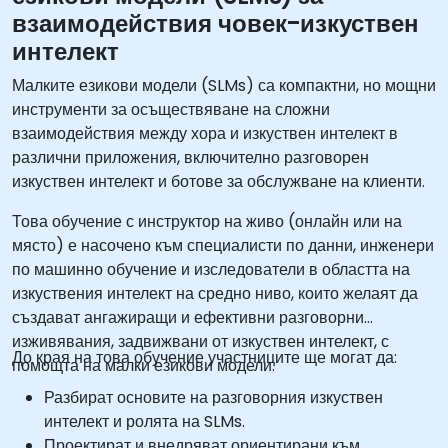
взаимодействия човек-изкуствен
интелект
Малките езикови модели (SLMs) са компактни, но мощни
инструменти за осъществяване на сложни
взаимодействия между хора и изкуствен интелект в
различни приложения, включително разговорен
изкуствен интелект и ботове за обслужване на клиенти.
Това обучение с инструктор на живо (онлайн или на
място) е насочено към специалисти по данни, инженери
по машинно обучение и изследователи в областта на
изкуствения интелект на средно ниво, които желаят да
създават ангажиращи и ефективни разговорни
изживявания, задвижвани от изкуствен интелект, с
До края на това обучение участниците ще могат да:
помощта на малки езикови модели.
Разбират основите на разговорния изкуствен
интелект и ролята на SLMs.
Проектират и внедряват ориентирани към