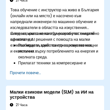
21 Часа
Това обучение с инструктор на живо в България
(онлайн или на място) е насочено към
напреднали инженери по машинно обучение и
изследователи в областта на изкуствения
интелект, които желаят да разработят енергийно
След завършване на обучението участниците
ефективни AI решения с помощта на малки
ще могат да:
езикови модели, които са едновременно мощни
Разбират въздействието на изкуствения
и екологични.
интелект върху потреблението на енергия и
околната среда.
Прилагат техники за компресиране и
оптимизация на модели, за да намалят
Прочети повече...
размера и енергийната консумация на AI
моделите.
Използват енергийно ефективен хардуер и
Малки езикови модели (SLM) за ИИ на
софтуерни рамки за внедряване на AI.
устройства
Прилагат най-добри практики за устойчиво
развитие на AI.
21 Часа