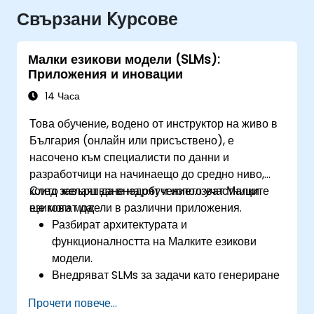
Свързани Kурсове
Малки езикови модели (SLMs):
Приложения и иновации
14 Часа
Това обучение, водено от инструктор на живо в
България (онлайн или присъствено), е
насочено към специалисти по данни и
разработчици на начинаещо до средно ниво,
които желаят да внедрят и използват Малки
След завършване на обучението участниците
езикови модели в различни приложения.
ще могат да:
Разбират архитектурата и
функционалността на Малките езикови
модели.
Внедряват SLMs за задачи като генериране
на текст и анализ на настроения.
Прочети повече...
Оптимизират и настройват фино SLMs за