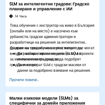
SLM за интелигентни градове: Градско
планиране и управление с ИИ
14 Часа
Това обучение с инструктор на живо в България
(онлайн или на място) е насочено към
урбанисти, градски администратори и
разработчици на решения за интелигентни
градове на средно ниво, които желаят да
До края на това обучение участниците ще могат:
внедрят малки езикови модели (SLM) в проекти
Да разбират приложението на SLM в
за интелигентни градове, за да подобрят
интелигентните градове.
градския живот.
Да интегрират SLM с градски масиви от
данни за подобрено вземане на решения.
Да разработват стратегии за внедряване на
Прочети повече...
SLM в системи за градско управление.
Да оценяват въздействието на SLM върху
градското планиране и решенията за
Малки езикови модели (SLMs) за
интелигентни градове.
специфични за домейн приложения