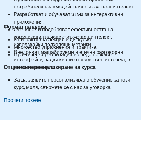
потребителя взаимодействия с изкуствен интелект.
Разработват и обучават SLMs за интерактивни
приложения.
Формат на курса
Оценяват и подобряват ефективността на
комуникацията човек-изкуствен интелект,
Интерактивна лекция и дискусия.
използвайки подходящи метрики.
Множество упражнения и практика.
Внедряват мащабируеми и етични разговорни
Практическа реализация в среда на живо.
интерфейси, задвижвани от изкуствен интелект, в
Опции за персонализиране на курса
реални сценарии.
За да заявите персонализирано обучение за този
курс, моля, свържете се с нас за уговорка.
Прочети повече