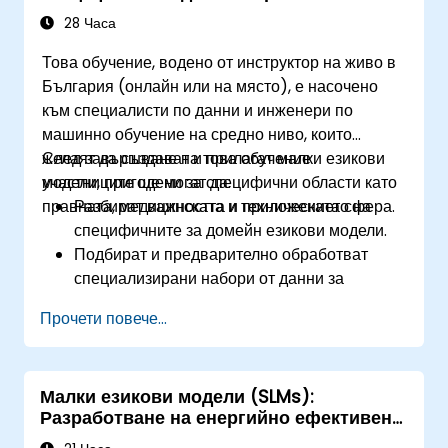
28 Часа
Това обучение, водено от инструктор на живо в
България (онлайн или на място), е насочено
към специалисти по данни и инженери по
машинно обучение на средно ниво, които
желаят да създават и прилагат малки езикови
След завършване на това обучение
модели, пригодени за специфични области като
участниците ще могат да:
правната, медицинската и техническата сфера.
Разбират важността и приложението на
специфичните за домейн езикови модели.
Подбират и предварително обработват
специализирани набори от данни за
обучение на модели.
Прочети повече...
Обучават и донастройват езикови модели
за специфични за домейн приложения.
Оценяват и сравняват модели, използвайки
Малки езикови модели (SLMs):
метрики, релевантни за домейна.
Разработване на енергийно ефективен
Внедряват специфични за домейн езикови
изкуствен интелект
модели в реални сценарии.