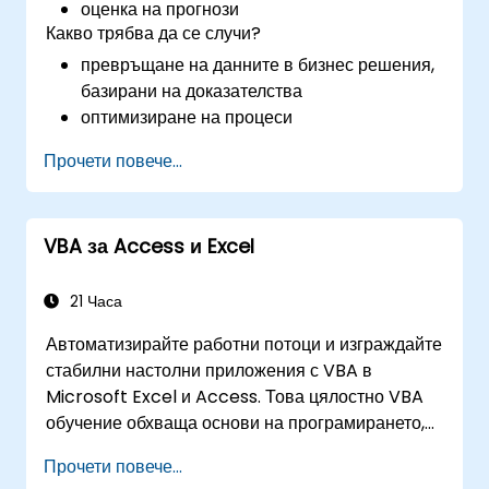
оценка на прогнози
Какво трябва да се случи?
превръщане на данните в бизнес решения,
базирани на доказателства
оптимизиране на процеси
Прочети повече...
VBA за Access и Excel
21 Часа
Автоматизирайте работни потоци и изграждайте
стабилни настолни приложения с VBA в
Microsoft Excel и Access. Това цялостно VBA
обучение обхваща основи на програмирането,
обектно-ориентирано кодиране, проектиране на
Прочети повече...
SQL бази данни, разработка на потребителски