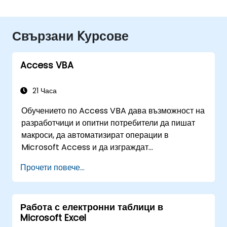
Свързани Kурсове
Access VBA
21 Часа
Обучението по Access VBA дава възможност на
разработчици и опитни потребители да пишат
макроси, да автоматизират операции в
Microsoft Access и да изграждат
персонализирани приложения с бази данни.
Прочети повече...
Курсът обхваща основните концепции за
интеграция на Visual Basic for Applications с
MS Access, разглежда ключови техники за
Работа с електронни таблици в
автоматизация на обектния модел и
Microsoft Excel
манипулиране на данни и предоставя на