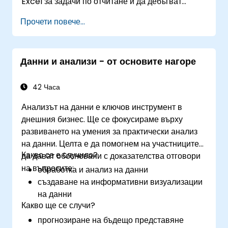
Excel за задачи по отчитане и да дебъгват
Excel за по-добро вземане на решения и
основни решения за автоматизация.
повишена продуктивност на работното място.
Прочети повече...
Данни и анализи - от основите нагоре
42 Часа
Анализът на данни е ключов инструмент в
днешния бизнес. Ще се фокусираме върху
развиването на умения за практически анализ
на данни. Целта е да помогнем на участниците
Какво се е случило?
да дават обосновани с доказателства отговори
на въпросите:
обработка и анализ на данни
създаване на информативни визуализации
на данни
Какво ще се случи?
прогнозиране на бъдещо представяне