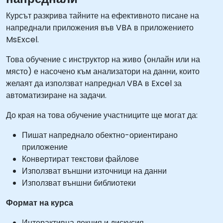
Курсът разкрива тайните на ефективното писане на
напреднали приложения във VBA в приложението
MsExcel.
Това обучение с инструктор на живо (онлайн или на
място) е насочено към анализатори на данни, които
желаят да използват напреднал VBA в Excel за
автоматизиране на задачи.
До края на това обучение участниците ще могат да:
Пишат напреднало обектно-ориентирано
приложение
Конвертират текстови файлове
Използват външни източници на данни
Използват външни библиотеки
Формат на курса
Интерактивна лекция и дискусия.