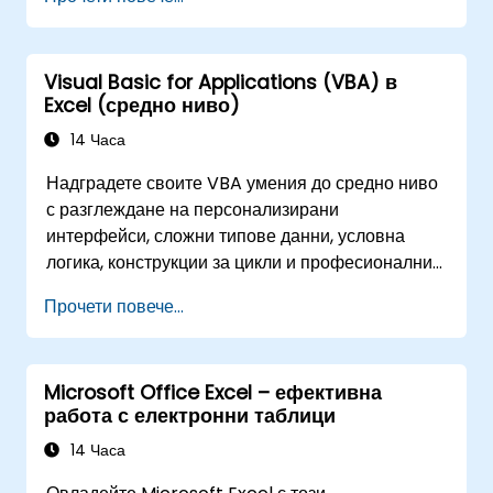
намаляват времето за дейности, извършвани
досега, и могат да ви помогнат да проектирате
приложение, което да изпълнява нови задачи.
Visual Basic for Applications (VBA) в
Excel (средно ниво)
14 Часа
Надградете своите VBA умения до средно ниво
с разглеждане на персонализирани
интерфейси, сложни типове данни, условна
логика, конструкции за цикли и професионални
техники за дебъгване. Това практическо
Прочети повече...
обучение по VBA в Excel преподава стабилно
обработване на грешки, оптимизиране на
производителността, VBA потребителски форми
Microsoft Office Excel – ефективна
(UserForms) и автоматизация на работни
работа с електронни таблици
потоци чрез упражнения от реалния свят –
преодолявайки разликата от основни макроси
14 Часа
до усъвършенствани решения за