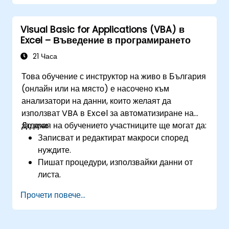
интерфейс, техники за дебъгване, обработка на
грешки и разширени процедури за анализ в
Visual Basic for Applications (VBA) в
Excel чрез практически упражнения —
Excel – Въведение в програмирането
предоставяйки възможност на анализатори,
финансови специалисти и разработчици да
21 Часа
премахнат ръчните задачи и да отключат
Това обучение с инструктор на живо в България
усъвършенствани способности за управление
(онлайн или на място) е насочено към
на данни и създаване на отчети.
анализатори на данни, които желаят да
използват VBA в Excel за автоматизиране на
задачи.
До края на обучението участниците ще могат да:
Записват и редактират макроси според
нуждите.
Пишат процедури, използвайки данни от
листа.
Създават собствени функции.
Прочети повече...
Обработват събитие (отваряне на работен
лист, обновяване на клетка и др.) чрез
обработчик.