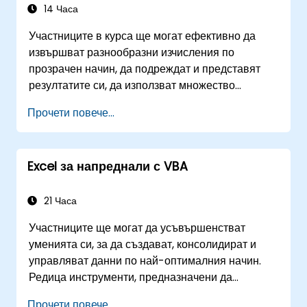
специалистите по бази данни умения за
14 Часа
разработка на персонализирани форми, отчети
Участниците в курса ще могат ефективно да
и управлявани от събития работни потоци за
извършват разнообразни изчисления по
корпоративни приложения.
прозрачен начин, да подреждат и представят
резултатите си, да използват множество
механизми за улесняване и ускоряване на
Прочети повече...
създаването на електронни таблици, както и да
защитават изчисленията и резултатите си от
неоторизиран достъп.
Excel за напреднали с VBA
21 Часа
Участниците ще могат да усъвършенстват
уменията си, за да създават, консолидират и
управляват данни по най-оптималния начин.
Редица инструменти, предназначени да
рационализират работата, често значително
Прочети повече...