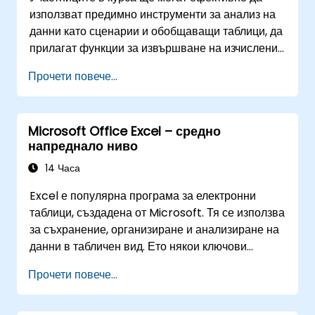
използват предимно инструменти за анализ на
данни като сценарии и обобщаващи таблици, да
прилагат функции за извършване на изчисления
с дати и обработка на текст, както и да създават
Прочети повече...
и адаптират макроси за автоматизиране на
работата с електронни таблици според нуждите
си.
Microsoft Office Excel – средно
напреднало ниво
14 Часа
Excel е популярна програма за електронни
таблици, създадена от Microsoft. Тя се използва
за съхранение, организиране и анализиране на
данни в табличен вид. Ето някои ключови
характеристики и функции на Excel: 1.
Прочети повече...
Електронни таблици: Състои се от работни
листове, като всеки лист представлява мрежа
от клетки, разположени в редове и колони.