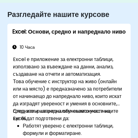
Разгледайте нашите курсове
Excel: Основи, средно и напреднало ниво
10 Часа
Excel е приложение за електронни таблици,
използвано за въвеждане на данни, анализ,
създаване на отчети и автоматизация.
Това обучение с инструктор на живо (онлайн
или на място) е предназначено за потребители
от начинаещо до напреднало ниво, които искат
да изградят увереност и умения в основните,
средните и напредналите възможности на
След завършване на обучението участниците
Excel.
ще бъдат подготвени да:
Работят уверено с електронни таблици,
формули и форматиране.