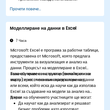
усъвършенствани техники за електронни
Прочети повече...
таблици.
Сътрудничат в реално време, използвайки
Google Sheets за безпроблемна екипна
Моделлиране на данни в Excel
работа.
Създават шаблони за многократна
употреба за отчитане, проследяване и
7 Часа
управление на проекти.
Microsoft Excel е програма за работни таблици,
предоставена от Microsoft, която предлага
инструменти за визуализация и анализ на
данни. Процесът на моделлиране в Excel
включва правене на количествени прогнози
Това обучение с инструктор (онлайн или на
върху серия от основни предположения.
място) е насочено към анализатори на данни
или всеки, който иска да научи как да използва
Excel за създаване на модели за анализ на
данни.
В края на обучението участниците ще могат:
Да научат как да анализират и решават
бизнес проблеми, като използват