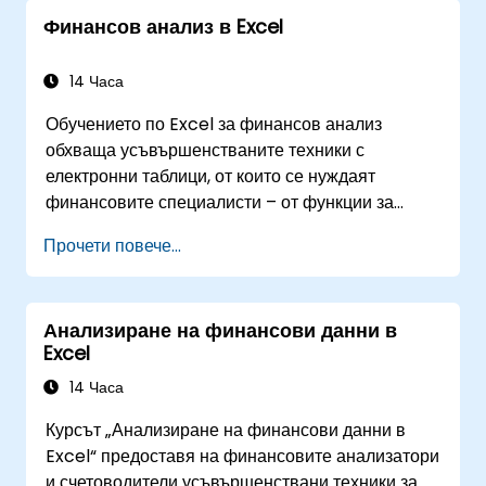
Финансов анализ в Excel
14 Часа
Обучението по Excel за финансов анализ
обхваща усъвършенстваните техники с
електронни таблици, от които се нуждаят
финансовите специалисти – от функции за
търсене, формули за справки и графики с
Прочети повече...
обобщени таблици до условно форматиране,
работни потоци с външни данни и анализ на
ценни книжа. Показва практически подходи за
Анализиране на финансови данни в
оценка на концепциите за стойност на парите
Excel
във времето, идентифициране на пазарни
тенденции, изграждане на модели за финансово
14 Часа
прогнозиране и използване на пълния
Курсът „Анализиране на финансови данни в
аналитичен инструментариум на Excel за
Excel“ предоставя на финансовите анализатори
сложни финансови изчисления и отчитане.
и счетоводители усъвършенствани техники за