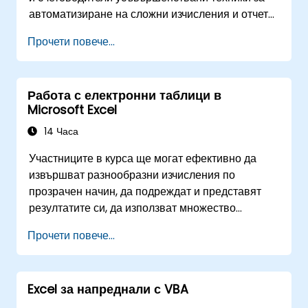
автоматизиране на сложни изчисления и отчети.
Обхваща основните принципи на финансовите
Прочети повече...
функции, търсенията INDEX-MATCH, заявките
към бази данни, обобщаващите таблици
(PivotTables), обобщаващите диаграми
Работа с електронни таблици в
(PivotCharts) и интегрирането на външни
Microsoft Excel
данни. Навлиза се в дълбочина в инструменти
като Goal Seek, Solver, Analysis ToolPak и VBA
14 Часа
макроси за автоматизиране на повтарящи се
Участниците в курса ще могат ефективно да
работни процеси. Помага на
извършват разнообразни изчисления по
професионалистите да превърнат
прозрачен начин, да подреждат и представят
необработените цифри в приложими
резултатите си, да използват множество
финансови прозрения и точни прогнози за
механизми за улесняване и ускоряване на
стратегическо планиране.
Прочети повече...
създаването на електронни таблици, както и да
защитават изчисленията и резултатите си от
неоторизиран достъп.
Excel за напреднали с VBA