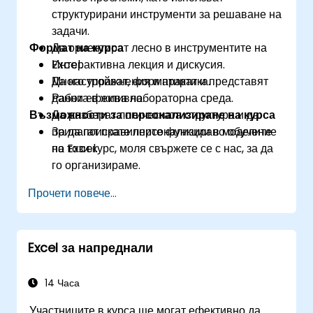
структурирани инструменти за решаване на
задачи.
Формат на курса
Да ориентират лесно в инструментите на
Excel.
Интерактивна лекция и дискусия.
Да настройват, форматират и представят
Много упражнения и практика.
данни ефективно.
Работа в жива лабораторна среда.
Възможности за персонализиране на курса
Да разберат логическата структура и да
прилагат правилните функции в моделите
За да поискате персонализирано обучение
на Excel.
по този курс, моля свържете се с нас, за да
го организираме.
Прочети повече...
Excel за напреднали
14 Часа
Участниците в курса ще могат ефективно да