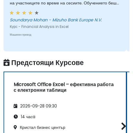
на участниците по време на сесиите. Обучението беше
свързват с външни източници на данни и да
добре структурирано и информативно.
споделят данни с други.
Soundarya Mohan - Mizuho Bank Europe N.V.
Курс - Financial Analysis in Excel
Машинен превод
Предстоящи Курсове
Microsoft Office Excel – ефективна работа
с електронни таблици
2026-09-28 09:30
14 часa
Кристал бизнес център