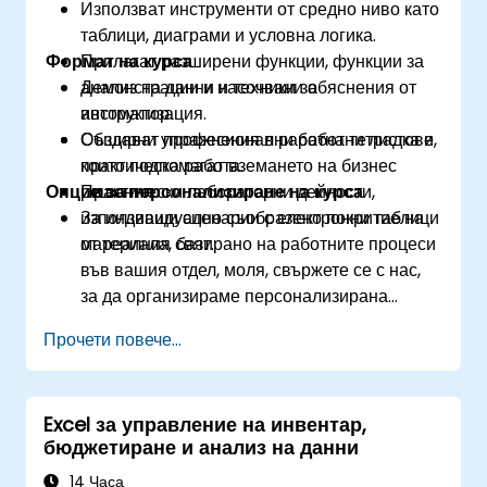
Използват инструменти от средно ниво като
таблици, диаграми и условна логика.
Формат на курса
Прилагат разширени функции, функции за
анализ на данни и техники за
Демонстрации и насочвани обяснения от
автоматизация.
инструктор.
Създават професионални работни листове,
Обширни упражнения в работна тетрадка и
които подпомагат вземането на бизнес
практическа работа.
Опции за персонализиране на курса
решения.
Практически лабораторни дейности,
използващи сценарии с електронни таблици
За индивидуално съобразено покритие на
от реалния свят.
материала, базирано на работните процеси
във вашия отдел, моля, свържете се с нас,
за да организираме персонализирана
версия на този курс.
Прочети повече...
Excel за управление на инвентар,
бюджетиране и анализ на данни
14 Часа