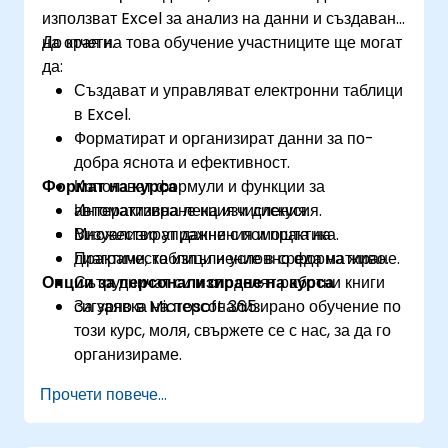
използват Excel за анализ на данни и създаване
на отчети.
До края на това обучение участниците ще могат
да:
Създават и управляват електронни таблици
в Excel.
Форматират и организират данни за по-
добра яснота и ефективност.
Формат на курса
Използват формули и функции за
автоматизиране на изчисления.
Интерактивна лекция и дискусия.
Визуализират данни с помощта на
Множество упражнения и практика.
диаграми, таблици и условно форматиране.
Практическо изпълнение в среда на живо.
Опции за персонализиране на курса
Сътрудничат си и споделят работни книги
сигурно в Microsoft 365.
За заявка на персонализирано обучение по
този курс, моля, свържете се с нас, за да го
организираме.
Прочети повече...