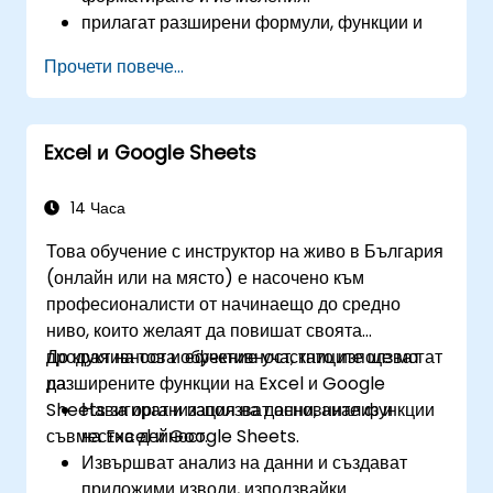
прилагат разширени формули, функции и
условно форматиране за анализ на данни.
Прочети повече...
създават и управляват обобщаващи
таблици и диаграми за визуализация на
данни.
Excel и Google Sheets
използват инструменти като Power Query,
Power Pivot и да извършват анализ на
данни.
14 Часа
автоматизират задачи с помощта на
Това обучение с инструктор на живо в България
макроси и VBA, за да оптимизират
(онлайн или на място) е насочено към
работните потоци.
професионалисти от начинаещо до средно
ниво, които желаят да повишат своята
продуктивност и ефективност, като използват
До края на това обучение участниците ще могат
разширените функции на Excel и Google
да:
Sheets за организация на данни, анализ и
Навигират и използват основните функции
съвместна дейност.
на Excel и Google Sheets.
Извършват анализ на данни и създават
приложими изводи, използвайки