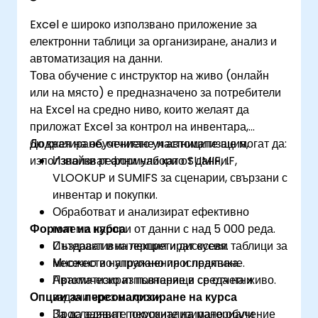
Excel е широко използвано приложение за
електронни таблици за организиране, анализ и
автоматизация на данни.
Това обучение с инструктор на живо (онлайн
или на място) е предназначено за потребители
на Excel на средно ниво, които желаят да
приложат Excel за контрол на инвентара,
бюджетиране, отчитане и автоматизация,
До края на обучението участниците ще могат да:
използвайки реални набори от данни.
Използват формули като SUMIF, IF,
VLOOKUP и SUMIFS за сценарии, свързани с
инвентар и покупки.
Обработват и анализират ефективно
Формат на курса
големи набори от данни с над 5 000 реда.
Създават и интерпретират осеви таблици за
Интерактивна лекция и дискусия.
месечно и натрупано проследяване.
Множество упражнения и практика.
Автоматизират повтарящи се отчетни
Практическо изпълнение в среда на живо.
Опции за персонализиране на курса
задачи чрез макроси.
Проследяват покупките на материали
За да заявите персонализирано обучение