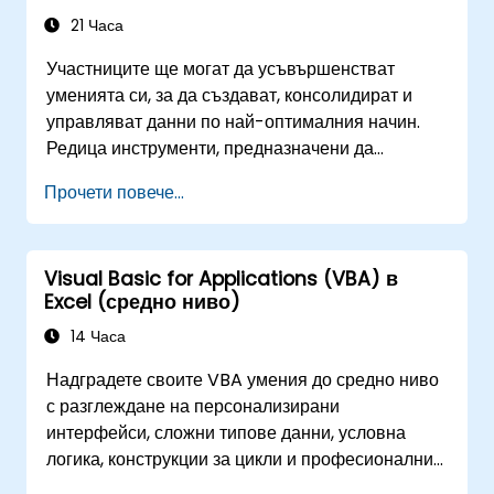
21 Часа
Участниците ще могат да усъвършенстват
уменията си, за да създават, консолидират и
управляват данни по най-оптималния начин.
Редица инструменти, предназначени да
рационализират работата, често значително
Прочети повече...
намаляват времето за дейности, извършвани
досега, и могат да ви помогнат да проектирате
приложение, което да изпълнява нови задачи.
Visual Basic for Applications (VBA) в
Excel (средно ниво)
14 Часа
Надградете своите VBA умения до средно ниво
с разглеждане на персонализирани
интерфейси, сложни типове данни, условна
логика, конструкции за цикли и професионални
техники за дебъгване. Това практическо