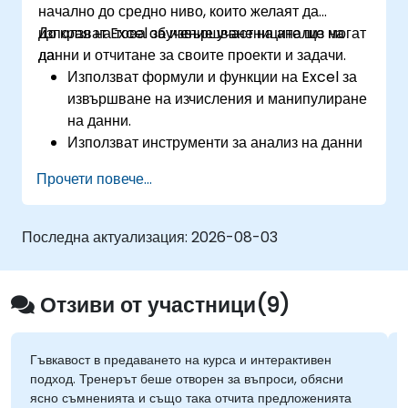
начално до средно ниво, които желаят да
използват Excel за извършване на анализ на
До края на това обучение участниците ще могат
данни и отчитане за своите проекти и задачи.
да:
Използват формули и функции на Excel за
извършване на изчисления и манипулиране
на данни.
Използват инструменти за анализ на данни
в Excel като PivotTables, анализ „Какво-
Прочети повече...
ако“ и прогнозиране за обобщаване и
визуализиране на данни.
Използват диаграми и графики на Excel за
Последна актуализация:
2026-08-03
създаване и персонализиране на
визуализации на данни.
Използват валидиране на данни и условно
Отзиви от участници(9)
форматиране в Excel, за да гарантират
качеството на данните и да подчертаят
важните прозрения от тях.
Гъвкавост в предаването на курса и интерактивен
подход. Тренерът беше отворен за въпроси, обясни
Използват функциите за импортиране и
ясно съмненията и също така отчита предложенията
експортиране на данни в Excel, за да се