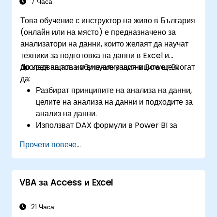
7 Часа
Това обучение с инструктор на живо в България
(онлайн или на място) е предназначено за
анализатори на данни, които желаят да научат
техники за подготовка на данни в Excel и
последващата им визуализация в Power BI.
До края на това обучение участниците ще могат
да:
Разбират принципите на анализа на данни,
целите на анализа на данни и подходите за
анализ на данни.
Използват DAX формули в Power BI за
сложни изчисления.
Прочети повече...
Създават и използват визуализации и
диаграми за конкретни случаи на анализ.
Импортират с Power View, за да преминат
VBA за Access и Excel
от базиран на Excel Power BI към
самостоятелен Power BI.
21 Часа