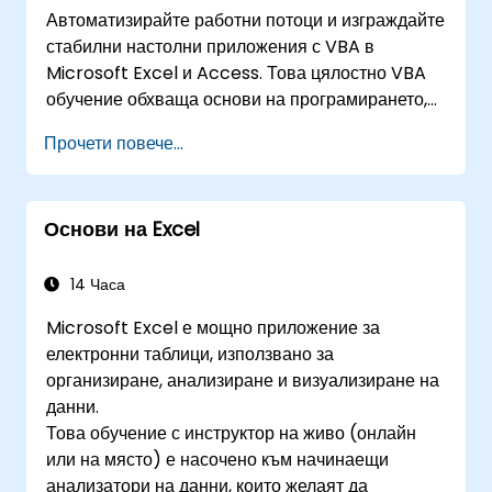
Автоматизирайте работни потоци и изграждайте
стабилни настолни приложения с VBA в
Microsoft Excel и Access. Това цялостно VBA
обучение обхваща основи на програмирането,
обектно-ориентирано кодиране, проектиране на
Прочети повече...
SQL бази данни, разработка на потребителски
интерфейс, техники за дебъгване, обработка на
грешки и разширени процедури за анализ в
Основи на Excel
Excel чрез практически упражнения —
предоставяйки възможност на анализатори,
финансови специалисти и разработчици да
14 Часа
премахнат ръчните задачи и да отключат
Microsoft Excel е мощно приложение за
усъвършенствани способности за управление
електронни таблици, използвано за
на данни и създаване на отчети.
организиране, анализиране и визуализиране на
данни.
Това обучение с инструктор на живо (онлайн
или на място) е насочено към начинаещи
анализатори на данни, които желаят да