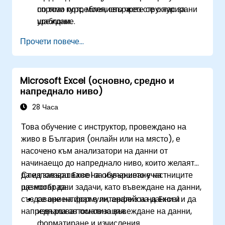
спрямо потреблението чрез структурирани
по този курс, моля, свържете се с нас за
шаблони.
уреждане.
Прочети повече...
Microsoft Excel (основно, средно и
напреднало ниво)
28 Часа
Това обучение с инструктор, провеждано на
живо в България (онлайн или на място), е
насочено към анализатори на данни от
начинаещо до напреднало ниво, които желаят
да използват Excel за извършване на
След завършване на обучението участниците
разнообразни задачи, като въвеждане на данни,
ще могат да:
създаване на формули, анализ на данни и
се ориентират в интерфейса на Excel и да
напреднала автоматизация.
извършват основно въвеждане на данни,
форматиране и изчисления.