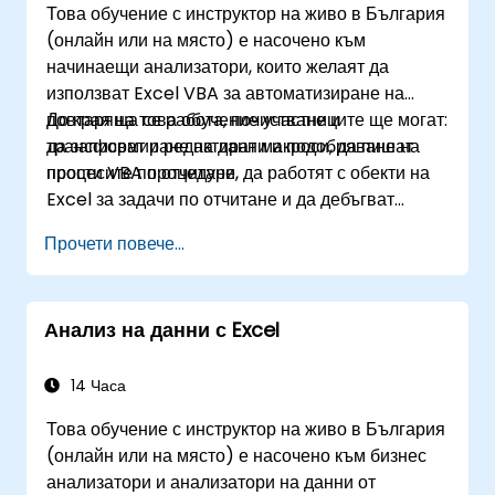
Това обучение с инструктор на живо в България
специалисти по обработка на данни и офис
(онлайн или на място) е насочено към
професионалисти, които искат да
начинаещи анализатори, които желаят да
усъвършенстват уменията си в Excel от средно
използват Excel VBA за автоматизиране на
до експертно ниво. Разширете възможностите
повтаряща се работа, почистване и
До края на това обучение участниците ще могат:
си за анализ на данни, оптимизирайте
трансформиране на данни и подобряване на
да записват и редактират макроси, да пишат
работните процеси по създаване на отчети и
процесите по отчитане.
прости VBA процедури, да работят с обекти на
отключете пълния потенциал на Microsoft
Excel за задачи по отчитане и да дебъгват
Excel за по-добро вземане на решения и
основни решения за автоматизация.
повишена продуктивност на работното място.
Прочети повече...
Анализ на данни с Excel
14 Часа
Това обучение с инструктор на живо в България
(онлайн или на място) е насочено към бизнес
анализатори и анализатори на данни от