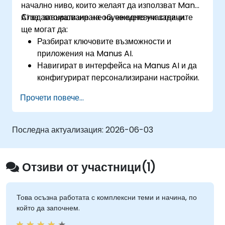
начално ниво, които желаят да използват Manus
AI за автоматизиране на ежедневни задачи.
След завършване на обучението участниците
ще могат да:
Разбират ключовите възможности и
приложения на Manus AI.
Навигират в интерфейса на Manus AI и да
конфигурират персонализирани настройки.
Използват Manus AI за автоматизиране на
Прочети повече...
рутинни задачи, повишаване на
продуктивността и оптимизиране на
работни процеси.
Последна актуализация:
2026-06-03
Изследват сътрудничеството между
множество агенти в платформата.
Осигуряват поверителност и сигурност на
Отзиви от участници(1)
данните при използване на автоматизация,
задвижвана от AI.
Това осъзна работата с комплексни теми и начина, по
който да започнем.