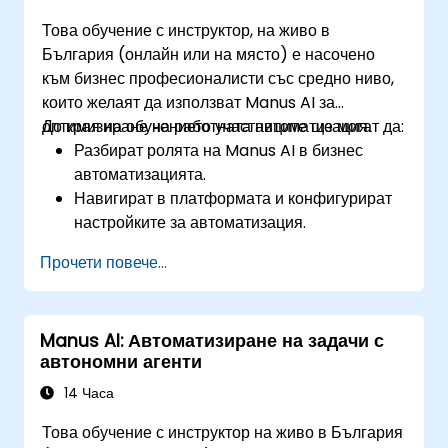
Това обучение с инструктор, на живо в
България (онлайн или на място) е насочено
към бизнес професионалисти със средно ниво,
които желаят да използват Manus AI за
оптимизиране на работната автоматизация.
До края на обучението участниците ще могат да:
Разбират ролята на Manus AI в бизнес
автоматизацията.
Навигират в платформата и конфигурират
настройките за автоматизация.
Рационализират бизнес процеси с помощта
Прочети повече...
на AI-управлявано изпълнение на задачи.
Интегрират Manus AI със съществуващи
бизнес инструменти.
Manus AI: Автоматизиране на задачи с
Прилагат най-добрите практики за AI-
автономни агенти
управлявана оперативна ефективност.
14 Часа
Това обучение с инструктор на живо в България