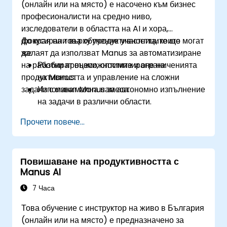
(онлайн или на място) е насочено към бизнес
професионалисти на средно ниво,
изследователи в областта на AI и хора,
фокусирани върху продуктивността, които
До края на това обучение участниците ще могат
желаят да използват Manus за автоматизиране
да:
на работни процеси, оптимизиране на
Разбират възможностите и ограниченията
продуктивността и управление на сложни
на Manus.
задачи с минимална намеса.
Използват Manus за автономно изпълнение
на задачи в различни области.
Интегрират Manus в ежедневните работни
Прочети повече...
потоци за повишена ефективност.
Използват системата с множество агенти
на Manus за напреднало решаване на
Повишаване на продуктивността с
проблеми.
Manus AI
Оптимизират резултатите от Manus за
бизнес и лични случаи на употреба.
7 Часа
Това обучение с инструктор на живо в България
(онлайн или на място) е предназначено за