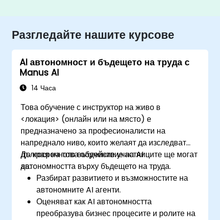
Разгледайте нашите курсове
AI автономност и бъдещето на труда с
Manus AI
14 Часа
Това обучение с инструктор на живо в
<локация> (онлайн или на място) е
предназначено за професионалисти на
напреднало ниво, които желаят да изследват
дългосрочното въздействие на AI
До края на това обучение участниците ще могат
автономността върху бъдещето на труда.
да:
Разбират развитието и възможностите на
автономните AI агенти.
Оценяват как AI автономността
преобразува бизнес процесите и ролите на