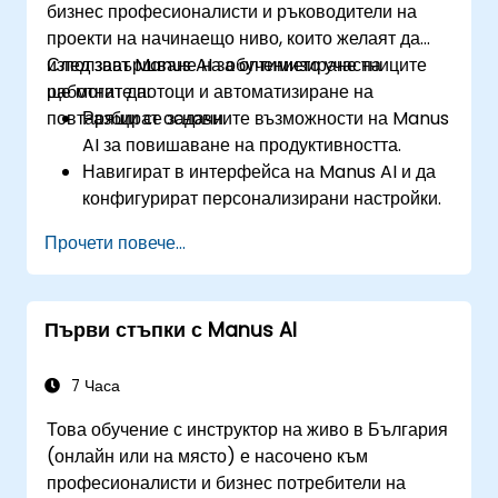
бизнес професионалисти и ръководители на
проекти на начинаещо ниво, които желаят да
използват Manus AI за оптимизиране на
След завършване на обучението участниците
работните потоци и автоматизиране на
ще могат да:
повтарящи се задачи.
Разбират основните възможности на Manus
AI за повишаване на продуктивността.
Навигират в интерфейса на Manus AI и да
конфигурират персонализирани настройки.
Използват Manus AI за автоматизиране на
Прочети повече...
планиране, създаване на съдържание и
управление на данни.
Използват генерирани от AI прозрения за
Първи стъпки с Manus AI
оптимизиране на бизнес процесите.
Прилагат най-добрите практики за сигурно
и ефективно използване на AI.
7 Часа
Това обучение с инструктор на живо в България
(онлайн или на място) е насочено към
професионалисти и бизнес потребители на