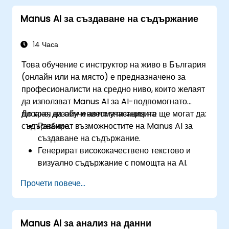
процеси, управлявани от AI.
Manus AI за създаване на съдържание
Осигуряват сигурност и съответствие в
корпоративни решения, базирани на AI.
14 Часа
Това обучение с инструктор на живо в България
(онлайн или на място) е предназначено за
професионалисти на средно ниво, които желаят
да използват Manus AI за AI-подпомогнато
писане, дизайн и автоматизация на
До края на обучението участниците ще могат да:
съдържание.
Разбират възможностите на Manus AI за
създаване на съдържание.
Генерират висококачествено текстово и
визуално съдържание с помощта на AI.
Автоматизират планирането и
Прочети повече...
разпространението на съдържание.
Оптимизират ангажираността в социалните
медии с AI-базирани стратегии.
Manus AI за анализ на данни
Гарантират, че генерираното от AI