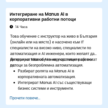
трети страни и API-та.
Да оптимизират AI автоматизацията за
Интегриране на Manus AI в
мащабируемост и ефективност.
корпоративни работни потоци
Да осигуряват съответствие и сигурност в
бизнес процеси, управлявани от AI.
14 Часа
Това обучение с инструктор на живо в България
(онлайн или на място) е насочено към IT
специалисти на високо ниво, специалисти по
автоматизация и AI инженери, които желаят да
интегрират Manus AI в корпоративни работни
До края на това обучение участниците ще могат
потоци за безпроблемна автоматизация.
да:
Разбират ролята на Manus AI в
корпоративната автоматизация.
Интегрират Manus AI със съществуващи
бизнес системи и инструменти.
Използват API за автоматизация на работни
Прочети повече...
потоци и обмен на данни.
Внедряват стратегии за оптимизация на