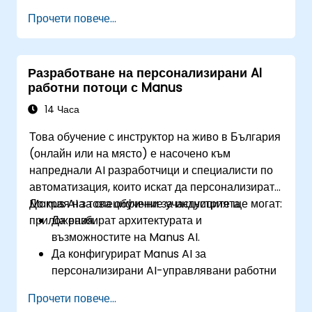
работната сила.
Прочети повече...
Идентифицират възможности за
оперативна трансформация, управлявана
от AI.
Разработване на персонализирани AI
Изследват етични, регулаторни и свързани
работни потоци с Manus
със сигурността аспекти на AI
автономността.
14 Часа
Разработят стратегическа пътна карта за
Това обучение с инструктор на живо в България
интегриране на AI агенти в бизнес
(онлайн или на място) е насочено към
операциите.
напреднали AI разработчици и специалисти по
автоматизация, които искат да персонализират
Manus AI за специфични за индустрията
До края на това обучение участниците ще могат:
приложения.
Да разбират архитектурата и
възможностите на Manus AI.
Да конфигурират Manus AI за
персонализирани AI-управлявани работни
потоци.
Прочети повече...
Да интегрират Manus AI с инструменти на