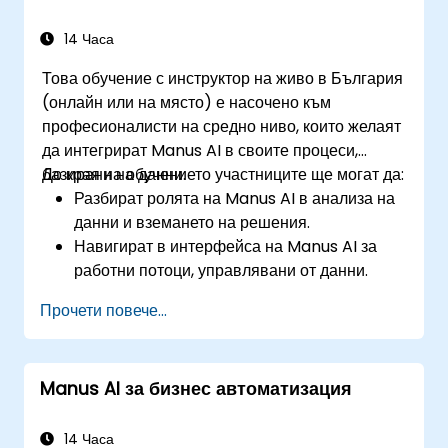
съдържание е в унисон с идентичността на
марката.
14 Часа
Това обучение с инструктор на живо в България
(онлайн или на място) е насочено към
професионалисти на средно ниво, които желаят
да интегрират Manus AI в своите процеси,
базирани на данни.
До края на обучението участниците ще могат да:
Разбират ролята на Manus AI в анализа на
данни и вземането на решения.
Навигират в интерфейса на Manus AI за
работни потоци, управлявани от данни.
Използват AI автоматизация за обработка,
Прочети повече...
анализ и визуализация на данни.
Генерират прозрения за финансов анализ и
бизнес интелигентност.
Manus AI за бизнес автоматизация
Прилагат стратегии за вземане на решения
с помощта на AI.
14 Часа