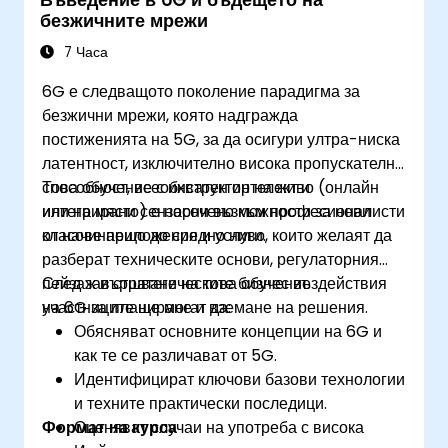
Въведение в 6G и бъдещето на
осигурят производителност и надеждност.
безжичните мрежи
Разработят поетапна пътна карта за
миграция и инвестиции, съобразена с
7 Часа
бизнес приоритетите и управлението на
6G е следващото поколение парадигма за
риска.
безжични мрежи, която надгражда
постиженията на 5G, за да осигури ултра-ниска
латентност, изключително висока пропускателна
способност, всеобхватен интелект и
Това обучение с инструктор на живо (онлайн
интегрирани сензорни възможности за нови
или на място) е насочено към професионалисти
класове приложения и услуги.
от начинаещо до средно ниво, които желаят да
разберат техническите основи, регулаторния
пейзаж и стратегическите бизнес въздействия
След завършване на това обучение
на 6G за планиране и вземане на решения.
участниците ще могат да:
Обясняват основните концепции на 6G и
как те се различават от 5G.
Идентифицират ключови базови технологии
и техните практически последици.
Формат на курса
Оценяват случаи на употреба с висока