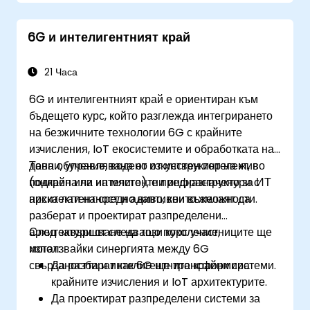
Оценка на развиващия се пейзаж на
доставчиците и нивата на технологична
6G и интелигентният край
готовност.
Разработване на пътна карта за ранни
инвестиции, изследователски партньорства
21 Часа
и пилотни инициативи.
6G и интелигентният край е ориентиран към
бъдещето курс, който разглежда интегрирането
на безжичните технологии 6G с крайните
изчисления, IoT екосистемите и обработката на
данни, управлявана от изкуствен интелект, в
Това обучение, водено от инструктор на живо
подкрепа на интелигентни инфраструктури с
(онлайн или на място), е предназначено за ИТ
ниска латентност и адаптивни възможности.
архитекти на средно ниво, които желаят да
разберат и проектират разпределени
архитектури от следващо поколение,
След завършване на този курс участниците ще
използвайки синергията между 6G
могат:
свързаността и интелигентните крайни системи.
Да разбират как 6G ще трансформира
крайните изчисления и IoT архитектурите.
Да проектират разпределени системи за