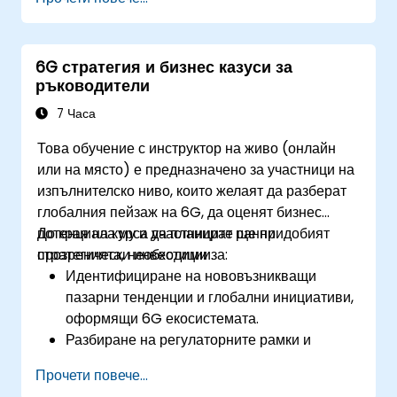
6G стратегия и бизнес казуси за
ръководители
7 Часа
Това обучение с инструктор на живо (онлайн
или на място) е предназначено за участници на
изпълнителско ниво, които желаят да разберат
глобалния пейзаж на 6G, да оценят бизнес
потенциала му и да планират ранни
До края на курса участниците ще придобият
стратегически инвестиции.
прозренията, необходими за:
Идентифициране на нововъзникващи
пазарни тенденции и глобални инициативи,
оформящи 6G екосистемата.
Разбиране на регулаторните рамки и
графиците за разпределение на спектъра,
Прочети повече...
свързани с IMT-2030.