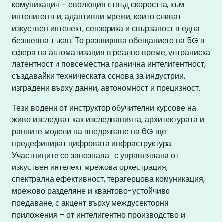
комуникация – еволюция отвъд скоростта, към
интелигентни, адаптивни мрежи, които сливат
изкуствен интелект, сензорика и свързаност в една
безшевна тъкан. То разширява обещанието на 5G в
сфера на автоматизация в реално време, ултраниска
латентност и повсеместна гранична интелигентност,
създавайки техническата основа за индустрии,
изградени върху данни, автономност и прецизност.
Тези водени от инструктор обучителни курсове на
живо изследват как изследванията, архитектурата и
ранните модели на внедряване на 6G ще
предефинират цифровата инфраструктура.
Участниците се запознават с управлявана от
изкуствен интелект мрежова оркестрация,
спектрална ефективност, терагерцова комуникация,
мрежово разделяне и квантово-устойчиво
предаване, с акцент върху междусекторни
приложения – от интелигентно производство и