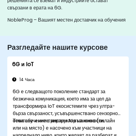
решенията се вземат и индустриите остават
свързани в ерата на 6G.
NobleProg – Вашият местен доставчик на обучения
Разгледайте нашите курсове
6G и IoT
14 Часа
6G е следващото поколение стандарт за
безжична комуникация, което има за цел да
трансформира IoT екосистемите чрез ултра-
бърза свързаност, усъвършенствано сензорно
отчитане и интегрирани AI възможности.
Това обучение с инструктор на живо (онлайн
или на място) е насочено към участници на
напреднало ниво, които желаят да разберат и