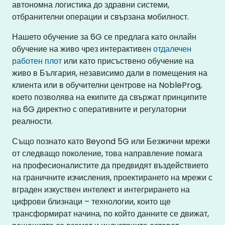
автономна логистика до здравни системи,
отбранителни операции и свързана мобилност.
Нашето обучение за 6G се предлага като онлайн
обучение на живо чрез интерактивен
отдалечен
работен плот
или като присъствено обучение на
живо в България, независимо дали в помещения на
клиента или в обучителни центрове на NobleProg,
което позволява на екипите да свържат принципите
на 6G директно с оперативните и регулаторни
реалности.
Също познато като Beyond 5G или Безжични мрежи
от следващо поколение, това направление помага
на професионалистите да предвидят въздействието
на граничните изчисления, проектирането на мрежи с
вграден изкуствен интелект и интегрирането на
цифрови близнаци – технологии, които ще
трансформират начина, по който данните се движат,