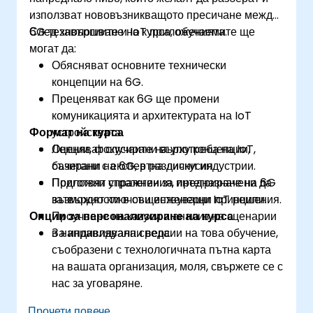
използват нововъзникващото пресичане между
6G технологиите и IoT приложенията.
След завършване на курса, обучаемите ще
могат да:
Обясняват основните технически
концепции на 6G.
Преценяват как 6G ще промени
комуникацията и архитектурата на IoT
Формат на курса
устройствата.
Оценяват случаите на употреба на IoT,
Лекции, фокусирани върху концепции,
базирани на 6G, в различни индустрии.
съчетани с експертна дискусия.
Подготвят стратегии за интегриране на 6G
Приложни упражнения, предназначени да
възможности в съществуващи IoT решения.
затвърдят ключови инженерни принципи.
Опции за персонализиране на курса
Проучване на казуси и анализ на сценарии
в направлявана среда.
За индивидуални версии на това обучение,
съобразени с технологичната пътна карта
на вашата организация, моля, свържете се с
нас за уговаряне.
Прочети повече...