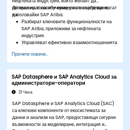
нефтената индустрия, които желаят да
оптимизират своите процеси по снабдяване,
До края на това обучение участниците ще могат
използвайки SAP Ariba.
да:
Разбират ключовите функционалности на
SAP Ariba, приложими за нефтената
индустрия.
Управляват ефективно взаимоотношенията
с доставчици, снабдяването и договорите.
Прочети повече...
Оптимизират работните потоци по
снабдяване и процесите за съответствие.
Интегрират SAP Ariba със съществуващи
SAP Datasphere и SAP Analytics Cloud за
ERP системи за безпроблемни операции.
администратори-оператори
21 Часа
SAP Datasphere и SAP Analytics Cloud (SAC)
са ключови компоненти от екосистемата за
данни и анализи на SAP, предоставящи сигурни
възможности за моделиране, интеграция и