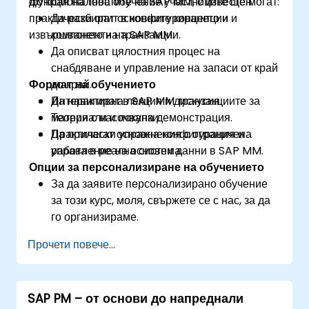
функционалностите на SAP MM, с известен
До края на това обучение участниците ще могат:
практически опит в конфигурирането и
Да разбират основните концепции и
извършването на транзакции.
компоненти на SAP MM.
Да описват цялостния процес на
снабдяване и управление на запаси от край
Формат на обучението
до край.
Да навигират в SAP MM транзакциите за
Интерактивна лекция и дискусия.
материали и покупки.
Теория с насочвана демонстрация.
Да прилагат основна конфигурация и
Практически упражнения с ограничена
управление на основни данни в SAP MM.
работа в реална система.
Опции за персонализиране на обучението
За да заявите персонализирано обучение
за този курс, моля, свържете се с нас, за да
го организираме.
Прочети повече...
SAP PM – от основи до напреднали