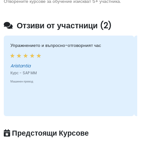
Отворените курсове за обучение изискват 5+ участника.
Отзиви от участници (2)
ажнението и въпросно-отговорният час
Страстта
отношени
stantia
с - SAP MM
Курс - S
нен превод
Машинен пре
Предстоящи Курсове