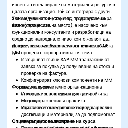
инвентар и планиране на материални ресурси в
цялата организация. Той се интегрира с други
SAP модули като FI, CO и SD, за да оптимизира
Това обучение с инструктор, провеждано на
бизнес процесите.
живо (онлайн или на място), е насочено към
функционални консултанти и разработчици на
средно до напреднало ниво, които желаят да
конфигурират, управляват и изпълняват SAP
До края на това обучение участниците ще могат
MM процеси в корпоративна система.
да:
Извършват пълни SAP MM транзакции от
заявка за покупка до получаване на стока и
проверка на фактура.
Конфигурират ключови компоненти на MM
Формат на курса
модула, включително организационна
структура, основни данни и настройки за
Интерактивна лекция и дискусия.
покупки.
Много упражнения и практика.
Управляват ефективно основни данни за
Практическо внедряване в среда с реален
доставчици и материали, за да подпомогнат
достъп.
Опции за персонализиране на курса
операциите по доставки.