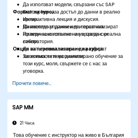
Да използват модели, свързани със SAP
Формат на курса
Datasphere, за достъп до данни в реално
време.
Интерактивна лекция и дискусия.
Да изследват данни и да персонализират
Множество упражнения и практика.
изгледи за изготвяне на управленски
Практическо изпълнение в среда с реална
отчети.
лаборатория.
Опции за персонализиране на курса
Да изпълняват заявки и да разбират
зависимостите на данните.
За заявка на персонализирано обучение за
този курс, моля, свържете се с нас за
уговорка.
Прочети повече...
SAP MM
21 Часа
Това обучение с инструктор на живо в България