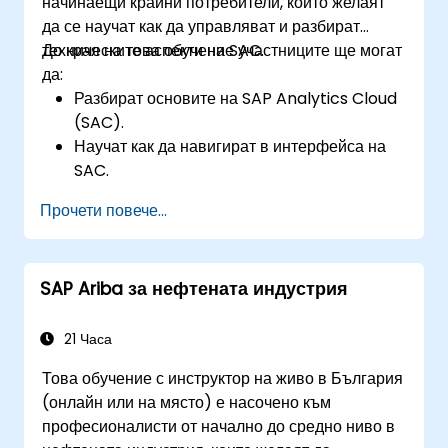
начинаещи крайни потребители, които желаят
да се научат как да управляват и разбират
техническите аспекти на SAC.
До края на това обучение участниците ще могат
да:
Разбират основите на SAP Analytics Cloud
(SAC).
Научат как да навигират в интерфейса на
SAC.
Създават и управляват заявки и отчети.
Прочети повече...
Проектират интерактивни табла и
визуализации.
Използват функциите на SAC за проучване
SAP Ariba за нефтената индустрия
и анализ на данни.
Експортират и споделят отчети с други
потребители.
21 Часа
Това обучение с инструктор на живо в България
(онлайн или на място) е насочено към
професионалисти от начално до средно ниво в