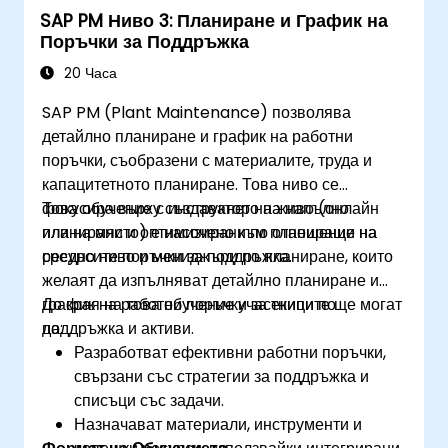
SAP PM Ниво 3: Планиране и График на
Поръчки за Поддръжка
20 Часа
SAP PM (Plant Maintenance) позволява
детайлно планиране и график на работни
поръчки, съобразени с материалите, труда и
капацитетното планиране. Това ниво се
фокусира върху създаването на напълно
Това обучение с инструктор на живо (онлайн
планирани и оптимизирани по отношение на
или на място) е насочено към планиращи на
ресурсите поръчки за поддръжка.
средно ниво и мениджъри по планиране, които
желаят да изпълняват детайлно планиране и
график на работни поръчки за екипи по
До края на това обучение участниците ще могат
поддръжка и активи.
да:
Разработват ефективни работни поръчки,
свързани със стратегии за поддръжка и
списъци със задачи.
Назначават материали, инструменти и