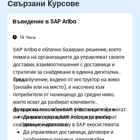
Свързани Kурсове
Въведение в SAP Ariba
14 Часа
SAP Ariba е облачно базирано решение, което
помага на организациите да управляват своите
доставки, взаимоотношения с доставчици и
стратегии за снабдяване в единна дигитална
среда.
Това обучение, водено от инструктор на живо
(онлайн или на място), е насочено към
потребители от начинаещо до средно ниво,
които искат да разберат ключовите
функционалности на SAP Ariba и как той се
До края на това обучение участниците ще могат:
интегрира в операциите по стратегическо
Да навигират в SAP Ariba и да разберат
снабдяване и доставки.
позиционирането му в SAP екосистемата.
Да управляват доставчици, договори и
снабдителни процеси, използвайки