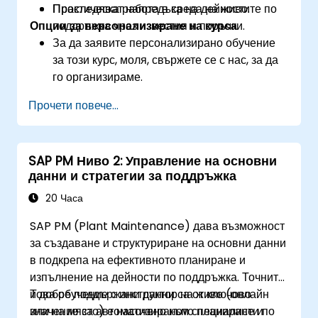
Проследяват напредъка на дейностите по
Практическа работа в среда на живо.
Опции за персонализиране на курса
поддръжка чрез известия и поръчки.
За да заявите персонализирано обучение
за този курс, моля, свържете се с нас, за да
го организираме.
Прочети повече...
SAP PM Ниво 2: Управление на основни
данни и стратегии за поддръжка
20 Часа
SAP PM (Plant Maintenance) дава възможност
за създаване и структуриране на основни данни
в подкрепа на ефективното планиране и
изпълнение на дейности по поддръжка. Точните
и добре поддържани данни са от ключово
Това обучение с инструктор на живо (онлайн
значение за автоматизираното планиране и
или на място) е насочено към специалисти по