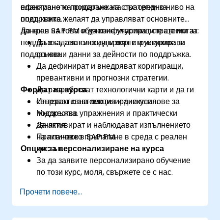
ефективното прилагане на стратегии за
планиране на поддръжката със средно ниво на
поддръжка.
опит, които желаят да управляват основните
данни в SAP PM и да конфигурират стратегии за
До края на това обучение участниците ще могат:
поддръжка, технологични карти и планове за
Да създават и поддържат структурирани
поддръжка.
основни данни за дейности по поддръжка.
Да дефинират и внедряват коригиращи,
превантивни и прогнозни стратегии.
Формат на курса
Да разработват технологични карти и да ги
свързват с автоматизирани планове за
Интерактивна лекция и дискусия.
поддръжка.
Множество упражнения и практически
Да активират и наблюдават изпълнението
занятия.
на планове в SAP PM.
Практическо прилагане в среда с реален
Опции за персонализиране на курса
достъп.
За да заявите персонализирано обучение
по този курс, моля, свържете се с нас.
Прочети повече...