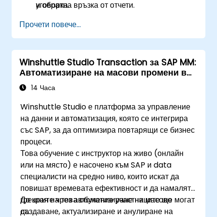
и обратна връзка от отчети.
уговорка.
Прочети повече...
Winshuttle Studio Transaction за SAP MM:
Автоматизиране на масови промени в
данни
14 Часа
Winshuttle Studio е платформа за управление
на данни и автоматизация, която се интегрира
със SAP, за да оптимизира повтарящи се бизнес
процеси.
Това обучение с инструктор на живо (онлайн
или на място) е насочено към SAP и data
специалисти на средно ниво, които искат да
повишат времевата ефективност и да намалят
грешките чрез автоматизиране на масово
До края на това обучение участниците ще могат
създаване, актуализиране и анулиране на
да: