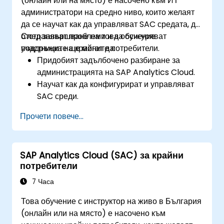
(онлайн или на място) е насочено към ИТ
администратори на средно ниво, които желаят
да се научат как да управляват SAC средата, да
отстраняват проблеми и да осигуряват
След завършване на това обучение
поддръжка на крайните потребители.
участниците ще могат да:
Придобият задълбочено разбиране за
администрацията на SAP Analytics Cloud.
Научат как да конфигурират и управляват
SAC среди.
Разберат потребителските роли, правата за
Прочети повече...
достъп и настройките за сигурност.
Управляват връзките към данни и моделите
на данни.
SAP Analytics Cloud (SAC) за крайни
Отстраняват и разрешават често срещани
потребители
проблеми със SAC.
Осигуряват техническа поддръжка на
7 Часа
крайните потребители.
Това обучение с инструктор на живо в България
(онлайн или на място) е насочено към