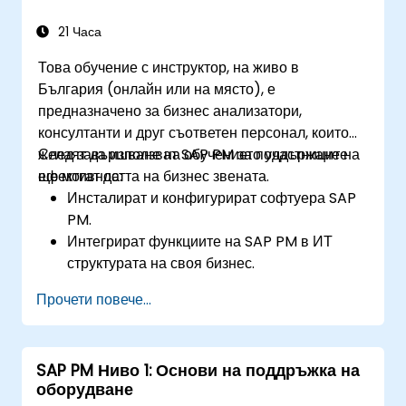
21 Часа
Това обучение с инструктор, на живо в
България (онлайн или на място), е
предназначено за бизнес анализатори,
консултанти и друг съответен персонал, които
желаят да използват SAP PM за поддържане на
След завършване на обучението участниците
ефективността на бизнес звената.
ще могат да:
Инсталират и конфигурират софтуера SAP
PM.
Интегрират функциите на SAP PM в ИТ
структурата на своя бизнес.
Използват SAP PM като инструмент за
Прочети повече...
изпълнение на отговорностите по
поддръжка.
Използват отчетите на SAP PM, за да
SAP PM Ниво 1: Основи на поддръжка на
удовлетворят нуждите на клиентите.
оборудване
Разпознават важността на внедряването на