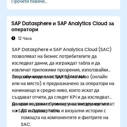
Прочети повече...
SAP Datasphere и SAP Analytics Cloud за
оператори
12 Часа
SAP Datasphere и SAP Analytics Cloud (SAC)
позволяват на бизнес потребителите да
изследват данни, да изграждат табла и да
извличат приложими прозрения, използвайки
свързани модели от SAP S/4HANA.
Това обучение с инструктор на живо (онлайн
или на място) е предназначено за оператори на
начинаещо и средно ниво, които искат да
създават отчети, да следят KPI и да изследват
масиви от данни с помощта на инструментите
До края на това обучение участниците ще могат:
на SAC и Datasphere.
Да създават табла и визуални истории с
помощта на компонентите и филтрите на
SAC.