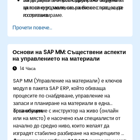
Интегрират SAP MM с други SAP модули за
За да заявите персонализирано обучение
цялостно управление на бизнес процесите
за този курс, моля, свържете се с нас, за да
и отчитане.
го организираме.
Прочети повече...
Основи на SAP MM: Съществени аспекти
на управлението на материали
14 Часа
SAP MM (Управление на материали) е ключов
модул в пакета SAP ERP, който обхваща
процесите по снабдяване, управление на
запаси и планиране на материали в една
организация.
Това обучение с инструктор на живо (онлайн
или на място) е насочено към специалисти от
начално до средно ниво, които желаят да
изградят стабилно разбиране на концепциите и