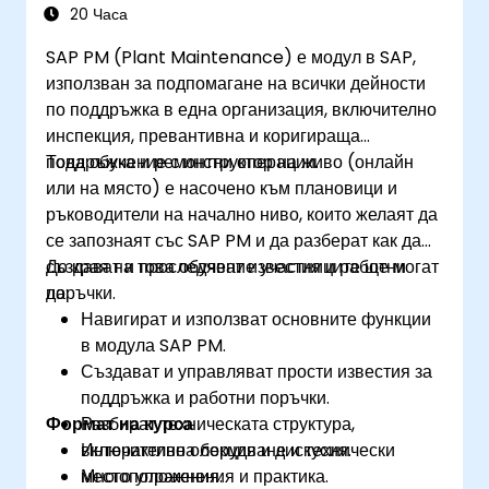
SAP PM за работния процес в завода и
20 Часа
безопасността на персонала.
SAP PM (Plant Maintenance) е модул в SAP,
използван за подпомагане на всички дейности
по поддръжка в една организация, включително
инспекция, превантивна и коригираща
поддръжка и ремонтни операции.
Това обучение с инструктор на живо (онлайн
или на място) е насочено към плановици и
ръководители на начално ниво, които желаят да
се запознаят със SAP PM и да разберат как да
създават и проследяват известия и работни
До края на това обучение участниците ще могат
поръчки.
да:
Навигират и използват основните функции
в модула SAP PM.
Създават и управляват прости известия за
поддръжка и работни поръчки.
Формат на курса
Разбират техническата структура,
включително оборудване и технически
Интерактивна лекция и дискусия.
местоположения.
Много упражнения и практика.