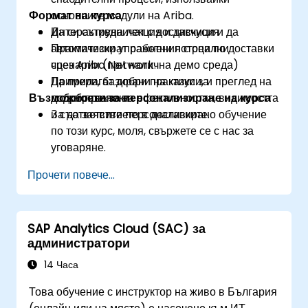
Формат на курса
основните модули на Ariba.
Да си сътрудничат с доставчици и да
Интерактивна лекция и дискусия
автоматизират работни потоци по доставки
Практически упражнения с реални
чрез Ariba Network.
сценарии (при налична демо среда)
Да прилагат добри практики за
Примери, базирани на казуси, и преглед на
Възможности за персонализиране на курса
подобряване на ефективността, видимостта
добри практики
и съответствието в доставките.
За да заявите персонализирано обучение
по този курс, моля, свържете се с нас за
уговаряне.
Прочети повече...
SAP Analytics Cloud (SAC) за
администратори
14 Часа
Това обучение с инструктор на живо в България