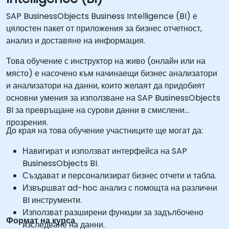
SAP BusinessObjects Business Intelligence (BI) е
цялостен пакет от приложения за бизнес отчетност,
анализ и доставяне на информация.
Това обучение с инструктор на живо (онлайн или на
място) е насочено към начинаещи бизнес анализатори
и анализатори на данни, които желаят да придобият
основни умения за използване на SAP BusinessObjects
BI за превръщане на сурови данни в смислени
прозрения.
До края на това обучение участниците ще могат да:
Навигират и използват интерфейса на SAP
BusinessObjects BI.
Създават и персонализират бизнес отчети и табла.
Извършват ad-hoc анализ с помощта на различни
BI инструменти.
Използват разширени функции за задълбочено
Формат на курса
изследване на данни.