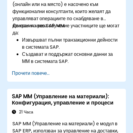
(онлайн или на място) е насочено към
функционални консултанти, които желаят да
управляват операциите по снабдяване в
компания чрез SAP MM.
До края на това обучение участниците ще могат
да:
Извършват пълни транзакционни дейности
в системата SAP.
Създават и поддържат основни данни за
ММ в системата SAP.
Разбират организационната структура в
Прочети повече...
системата SAP.
SAP MM (Управление на материали):
Конфигурация, управление и процеси
21 Часа
SAP MM (Управление на материали) е модул в
SAP ERP, използван за управление на доставки,