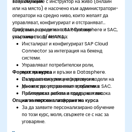
визуализация.
Това обучение с инструктор на живо (онлайн
или на място) е насочено към администратори-
оператори на средно ниво, които желаят да
управляват, конфигурират и отстраняват
проблеми в средите на SAP Datasphere и SAC,
След завършване на това обучение
свързани със S/4HANA.
участниците ще могат да:
Инсталират и конфигурират SAP Cloud
Connector за интеграция на бекенд
системи.
Управляват потребителски роли,
Формат на курса
пространства и връзки в Datasphere.
Създават сигурни и ефективни модели на
Интерактивна лекция и дискусия.
данни и да отстраняват проблеми в SAC.
Множество упражнения и практика.
Наблюдават активи и поддържат висока
Практическа работа в среда на живо.
Опции за персонализиране на курса
наличност на платформите.
За да заявите персонализирано обучение
по този курс, моля, свържете се с нас за
уговаряне.