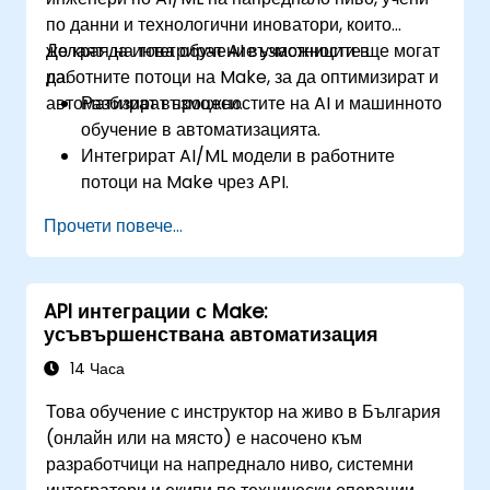
по данни и технологични иноватори, които
желаят да интегрират AI възможности в
До края на това обучение участниците ще могат
работните потоци на Make, за да оптимизират и
да:
автоматизират процеси.
Разбират възможностите на AI и машинното
обучение в автоматизацията.
Интегрират AI/ML модели в работните
потоци на Make чрез API.
Прилагат анализ на настроения,
Прочети повече...
предсказателно моделиране и вземане на
решения, базирано на данни.
Оптимизират и мащабират работни потоци
API интеграции с Make:
за автоматизация, задвижвани от AI.
усъвършенствана автоматизация
14 Часа
Това обучение с инструктор на живо в България
(онлайн или на място) е насочено към
разработчици на напреднало ниво, системни