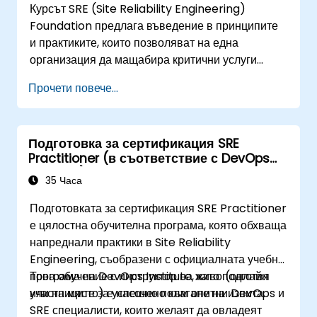
Курсът SRE (Site Reliability Engineering)
Foundation предлага въведение в принципите
и практиките, които позволяват на една
организация да мащабира критични услуги
надеждно и икономично. Въвеждането на
Прочети повече...
измерение, свързано с надеждността на сайта,
изисква организационно пренастройване, нов
фокус върху инженерството и автоматизацията,
Подготовка за сертификация SRE
както и възприемането на редица нови работни
Practitioner (в съответствие с DevOps
парадигми.
Institute)
35 Часа
Подготовката за сертификация SRE Practitioner
е цялостна обучителна програма, която обхваща
напреднали практики в Site Reliability
Engineering, съобразени с официалната учебна
програма на DevOps Institute, като подготвя
Това обучение с инструктор на живо (онлайн
участниците за успешно полагане на изпита.
или на място) е насочено към опитни DevOps и
SRE специалисти, които желаят да овладеят