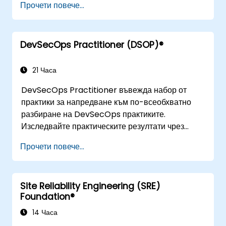
Прочети повече...
и казуси. След завършване на курса,
участниците ще разполагат с конкретни,
приложими знания, които да използват на
DevSecOps Practitioner (DSOP)®
работното си място, като например разбиране
на Картографиране на потока от стойност.
21 Часа
DevSecOps Practitioner въвежда набор от
практики за напредване към по-всеобхватно
разбиране на DevSecOps практиките.
Изследвайте практическите резултати чрез
намиране на правилната комбинация от хора,
Прочети повече...
изграждане на процеси за ускоряване на
стойността и сравняване на наличните днес
технологични опции. Съобразен е за наскоро
Site Reliability Engineering (SRE)
трансформирани организации, които търсят да
Foundation®
подобрят DevSecOps уменията и
осведомеността.
14 Часа