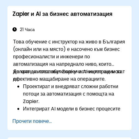
Zapier и AI за бизнес автоматизация
21 Часа
Това обучение с инструктор на живо в България
(онлайн или на място) е насочено към бизнес
професионалисти и инженери по
автоматизация на напреднало ниво, които
желаят да използват Zapier и AI интеграции за
До края на това обучение участниците ще могат
ефективно мащабиране на операциите.
да:
Проектират и внедряват сложни работни
потоци за автоматизация с помощта на
Zapier.
Интегрират AI модели в бизнес процесите
за предсказуеми прозрения.
Прочети повече...
Оптимизират операциите чрез
автоматизиране на задачи в множество
платформи.