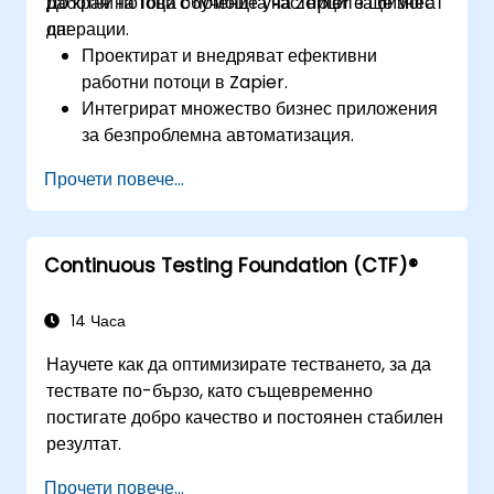
работни потоци с помощта на Zapier за бизнес
До края на това обучение участниците ще могат
операции.
да:
Проектират и внедряват ефективни
работни потоци в Zapier.
Интегрират множество бизнес приложения
за безпроблемна автоматизация.
Оптимизират производителността на Zaps и
Прочети повече...
да отстраняват често срещани проблеми.
Мащабират автоматизацията на работните
потоци, за да отговорят на бизнес нуждите.
Continuous Testing Foundation (CTF)®
14 Часа
Научете как да оптимизирате тестването, за да
тествате по-бързо, като същевременно
постигате добро качество и постоянен стабилен
резултат.
Прочети повече...