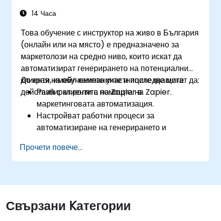
14 Часа
Това обучение с инструктор на живо в България
(онлайн или на място) е предназначено за
маркетолози на средно ниво, които искат да
автоматизират генерирането на потенциални
клиенти, имейл кампаниите и последващите
До края на обучението участниците ще могат да:
действия с клиенти с помощта на Zapier.
Разбират ролята на Zapier в
маркетинговата автоматизация.
Настройват работни процеси за
автоматизиране на генерирането и
подхранването на потенциални клиенти.
Прочети повече...
Интегрират маркетингови инструменти като
CRM системи, имейл платформи и
инструменти за анализ.
Оптимизират и отстраняват проблеми в
работните процеси за автоматизация за
Свързани Kатегории
максимална ефективност.