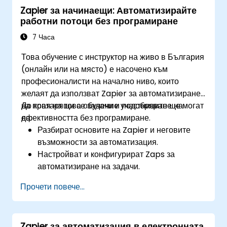
Zapier за начинаещи: Автоматизирайте
Наблюдават и отстраняват неизправности в
работни потоци без програмиране
автоматизираните работни потоци за
непрекъснато подобрение.
7 Часа
Това обучение с инструктор на живо в България
(онлайн или на място) е насочено към
професионалисти на начално ниво, които
желаят да използват Zapier за автоматизиране
на повтарящи се задачи и подобряване на
До края на това обучение участниците ще могат
ефективността без програмиране.
да:
Разбират основите на Zapier и неговите
възможности за автоматизация.
Настройват и конфигурират Zaps за
автоматизиране на задачи.
Интегрират популярни бизнес инструменти
Прочети повече...
със Zapier.
Управляват и оптимизират автоматизирани
работни потоци.
Zapier за автоматизация в електронната