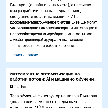
България (онлайн или на място), е насочено
към разработчици на напреднало ниво,
специалисти по автоматизация и ИТ
професионалисти, които искат да
До края на това обучение участниците ще могат:
усъвършенстват уменията си за
Да създават персонализирани интеграции в
персонализирани интеграции и многостъпкови
Zapier чрез API и уебкуки.
автоматизации в Zapier.
Да проектират и управляват сложни
многостъпкови работни потоци.
Да оптимизират и отстраняват грешки в
Прочети повече...
напреднали автоматизирани работни
потоци.
Да интегрират Zapier с проприетарни или
Интелигентна автоматизация на
по-рядко срещани приложения.
работни потоци: AI и машинно обучение
с Make
14 Часа
Това обучение с инструктор на живо в България
(онлайн или на място) е предназначено за
инженери по AI/ML на напреднало ниво, учени