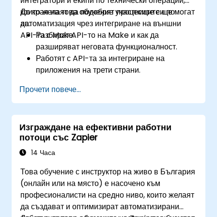
интегратори и екипи по технически операции,
които желаят да подобрят процесите си по
До края на това обучение участниците ще могат
автоматизация чрез интегриране на външни
да:
API-та с Make.
Разбират API-то на Make и как да
разширяват неговата функционалност.
Работят с API-та за интегриране на
приложения на трети страни.
Създават персонализирани конектори за
Прочети повече...
неподдържани приложения.
Използват усъвършенствани техники за
автоматизация с Make и API-та.
Изграждане на ефективни работни
потоци със Zapier
14 Часа
Това обучение с инструктор на живо в България
(онлайн или на място) е насочено към
професионалисти на средно ниво, които желаят
да създават и оптимизират автоматизирани