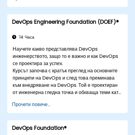
DevOps Engineering Foundation (DOEF)®
14 Часа
Научете какво представлява DevOps
инженерството, защо то е важно и как DevOps
се проектира за успех.
Курсът започва с кратък преглед на основните
принципи на DevOps и след това преминава
към внедряване на DevOps. Той е проектиран
от инженерна гледна точка и обхваща теми като
DevOps във връзка с други рамки, технологии,
Прочети повече...
практики за проектиране на приложения,
практики за непрекъсната интеграция,
непрекъснато доставяне и внедряване,
DevOps Foundation®
непрекъснато тестване, еластични