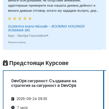
винаги осигурявайки, че объртаме внимание,
адаптираше примерите към нашата дневна дейност и
винаги даваше отговор, когато му зададем въпрос, дори
ако информацията не беше включена в презентацията.
Ecaterina Ioana Nicoale - BOOKING HOLDINGS
ROMANIA SRL
Курс - DevOps Foundation®
Машинен превод
Предстоящи Курсове
DevOps сигурност: Създаване на
стратегия за сигурност в DevOps
2026-09-24 09:30
7 часa