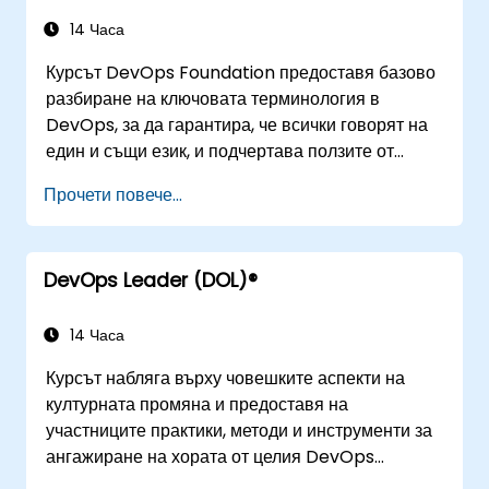
инфраструктури, мониторинг, метрики,
наблюдаемост, управление, човешки аспекти и
14 Часа
бъдещи тенденции в DevOps инженерството.
Курсът DevOps Foundation предоставя базово
разбиране на ключовата терминология в
DevOps, за да гарантира, че всички говорят на
един и същи език, и подчертава ползите от
DevOps в подкрепа на организационния успех.
Прочети повече...
DevOps Leader (DOL)®
14 Часа
Курсът набляга върху човешките аспекти на
културната промяна и предоставя на
участниците практики, методи и инструменти за
ангажиране на хората от целия DevOps
спектър чрез използването на реални сценарии