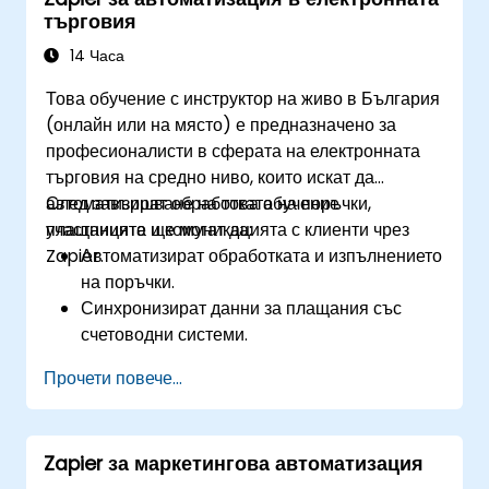
търговия
14 Часа
Това обучение с инструктор на живо в България
(онлайн или на място) е предназначено за
професионалисти в сферата на електронната
търговия на средно ниво, които искат да
автоматизират обработката на поръчки,
След завършване на това обучение
плащанията и комуникацията с клиенти чрез
участниците ще могат да:
Zapier.
Автоматизират обработката и изпълнението
на поръчки.
Синхронизират данни за плащания със
счетоводни системи.
Подобрят обслужването на клиенти чрез
Прочети повече...
автоматизация.
Оптимизират маркетингови и търговски
работни процеси.
Zapier за маркетингова автоматизация