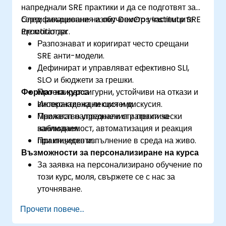
напреднали SRE практики и да се подготвят за
сертификационния изпит DevOps Institute SRE
След завършване на обучението участниците
Practitioner.
ще могат да:
Разпознават и коригират често срещани
SRE анти-модели.
Дефинират и управляват ефективно SLI,
SLO и бюджети за грешки.
Формат на курса
Проектират сигурни, устойчиви на откази и
високонадеждни системи.
Интерактивна лекция и дискусия.
Прилагат напреднали стратегии за
Множество упражнения и практически
наблюдаемост, автоматизация и реакция
занимания.
при инциденти.
Практическо изпълнение в среда на живо.
Възможности за персонализиране на курса
За заявка на персонализирано обучение по
този курс, моля, свържете се с нас за
уточняване.
Прочети повече...