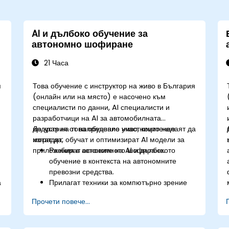
AI и дълбоко обучение за
автономно шофиране
21 Часа
я
Това обучение с инструктор на живо в България
(онлайн или на място) е насочено към
специалисти по данни, AI специалисти и
разработчици на AI за автомобилната
индустрия от напреднало ниво, които желаят да
До края на това обучение участниците ще
изградят, обучат и оптимизират AI модели за
могат да:
приложения в автономното шофиране.
Разбират основите на AI и дълбокото
обучение в контекста на автономните
превозни средства.
а
Прилагат техники за компютърно зрение
за откриване на обекти в реално време и
Прочети повече...
следване на лентата.
Използват обучение с подкрепление за
вземане на решения в системи за