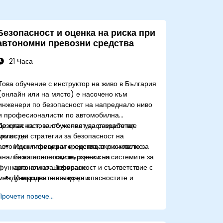
Безопасност и оценка на риска при
автономни превозни средства
21 Часа
Това обучение с инструктор на живо в България
(онлайн или на място) е насочено към
инженери по безопасност на напреднало ниво
и професионалисти по автомобилна
безопасност, които желаят да разработят
До края на това обучение участниците ще
цялостни стратегии за безопасност на
могат да:
автономни превозни средства, включително
Идентифицират и оценяват рисковете за
анализ на опасностите, оценки на
безопасността, свързани със системите за
функционалната безопасност и съответствие с
автономно шофиране.
международните стандарти.
Извършват анализ на опасностите и
оценка на риска, използвайки
Прочети повече...
индустриални стандарти.
Прилагат методи за валидиране и
верификация на безопасността за системи