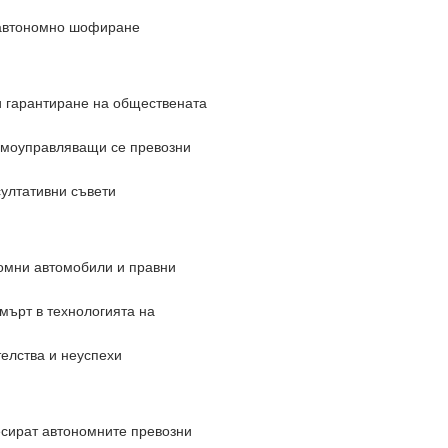
а автономно шофиране
и гарантиране на обществената
амоуправляващи се превозни
султативни съвети
омни автомобили и правни
мърт в технологията на
телства и неуспехи
ресират автономните превозни