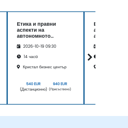
Етика и правни
Етика и прав
аспекти на
аспекти на
автономното
автономното
шофиране
шофиране
2026-10-19 09:30
2026-11-02 09
14 часa
14 часa
Кристал бизнес център
Central Point 
540 EUR
940 EUR
540 EUR
(Дистанционно)
(Дистанционно)
(Присъствено)
(