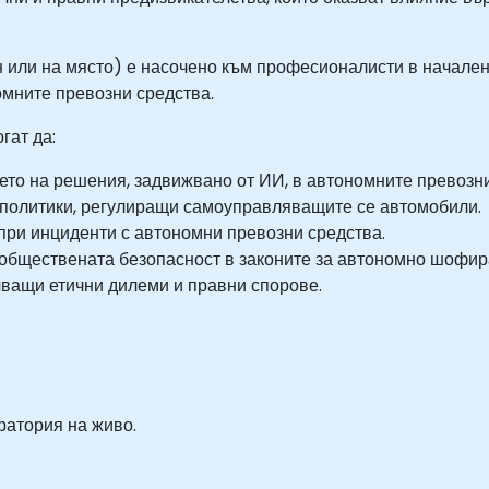
 или на място) е насочено към професионалисти в начален 
омните превозни средства.
гат да:
ето на решения, задвижвано от ИИ, в автономните превозни
 политики, регулиращи самоуправляващите се автомобили.
 при инциденти с автономни превозни средства.
обществената безопасност в законите за автономно шофир
чващи етични дилеми и правни спорове.
ратория на живо.