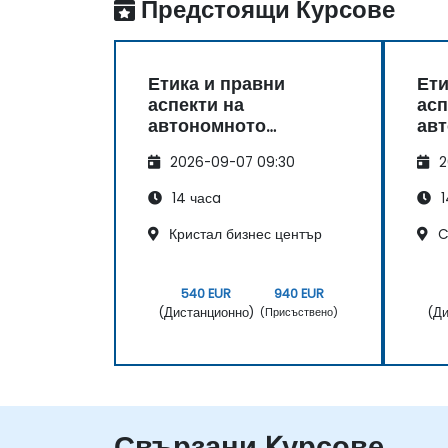
Предстоящи Курсове
Етика и правни
Ети
аспекти на
асп
автономното
ав
шофиране
шо
2026-09-07 09:30
2
14 часa
1
Кристал бизнес център
C
540 EUR
940 EUR
(Дистанционно)
(Ди
(Присъствено)
Свързани Kурсове