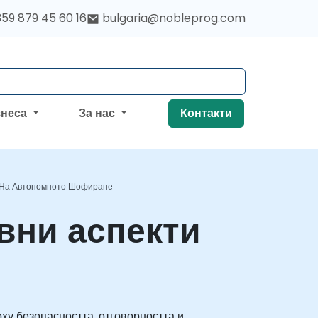
59 879 45 60 16
bulgaria@nobleprog.com
знеса
За нас
Контакти
и На Автономното Шофиране
авни аспекти
ху безопасността, отговорността и