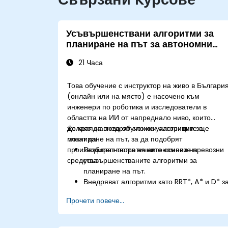
Усъвършенствани алгоритми за
планиране на път за автономни
превозни средства
21 Часа
Това обучение с инструктор на живо в Българи
(онлайн или на място) е насочено към
инженери по роботика и изследователи в
областта на ИИ от напреднало ниво, които
желаят да внедрят сложни алгоритми за
До края на това обучение участниците ще
планиране на път, за да подобрят
могат да:
производителността на автономните превозни
Разбират теоретичните основи на
средства.
усъвършенстваните алгоритми за
планиране на път.
Внедряват алгоритми като RRT*, A* и D* з
навигация в реално време.
Прочети повече...
Оптимизират планирането на път за
избягване на препятствия и в динамична
среда.