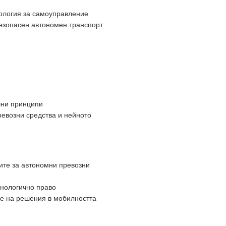
ология за самоуправление
безопасен автономен транспорт
чни принципи
ревозни средства и нейното
ите за автономни превозни
хнологично право
е на решения в мобилността