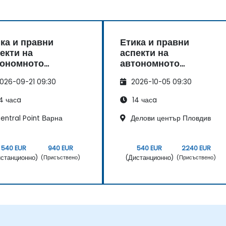
ка и правни
Етика и правни
екти на
аспекти на
тономното
автономното
фиране
шофиране
026-09-21 09:30
2026-10-05 09:30
4 часa
14 часa
entral Point Варна
Делови център Пловдив
540 EUR
940 EUR
540 EUR
2240 EUR
станционно)
(Дистанционно)
(Присъствено)
(Присъствено)