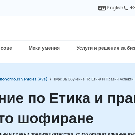
English
+3
рсове
Меки умения
Услуги и решения за би
utonomous Vehicles (AVs)
Курс За Обучение По Етика И Правни Аспект
ние по Етика и пр
ото шофиране
и и правни предизвикателства, които оказват влияние вър