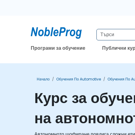
Програми за обучение
Публични ку
Начало
Обучения По Automotive
Обучения По A
Курс за обуче
на автономн
Автономното шофиране повдига сложни етичн