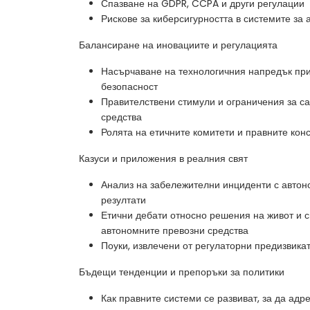
Спазване на GDPR, CCPA и други регулации
Рискове за киберсигурността в системите з
Балансиране на иновациите и регулацията
Насърчаване на технологичния напредък пр
безопасност
Правителствени стимули и ограничения за с
средства
Ролята на етичните комитети и правните кон
Казуси и приложения в реалния свят
Анализ на забележителни инциденти с автон
резултати
Етични дебати относно решения на живот и с
автономните превозни средства
Поуки, извлечени от регулаторни предизвика
Бъдещи тенденции и препоръки за политики
Как правните системи се развиват, за да ад