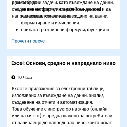
разнообразни задачи, като въвеждане на данни,
ще могат да:
създаване на формули, анализ на данни и
се ориентират в интерфейса на Excel и да
напреднала автоматизация.
извършват основно въвеждане на данни,
форматиране и изчисления.
прилагат разширени формули, функции и
условно форматиране за анализ на данни.
Прочети повече...
създават и управляват обобщаващи
таблици и диаграми за визуализация на
данни.
Excel: Основи, средно и напреднало ниво
използват инструменти като Power Query,
Power Pivot и да извършват анализ на
данни.
10 Часа
автоматизират задачи с помощта на
Excel е приложение за електронни таблици,
макроси и VBA, за да оптимизират
използвано за въвеждане на данни, анализ,
работните потоци.
създаване на отчети и автоматизация.
Това обучение с инструктор на живо (онлайн
или на място) е предназначено за потребители
от начинаещо до напреднало ниво, които искат