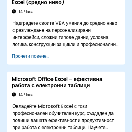
Excel (средно ниво)
14 Часа
Надградете своите VBA умения до средно ниво
с разглеждане на персонализирани
интерфейси, сложни типове данни, условна
логика, конструкции за цикли и професионални
техники за дебъгване. Това практическо
Прочети повече...
обучение по VBA в Excel преподава стабилно
обработване на грешки, оптимизиране на
производителността, VBA потребителски форми
Microsoft Office Excel – ефективна
(UserForms) и автоматизация на работни
работа с електронни таблици
потоци чрез упражнения от реалния свят –
преодолявайки разликата от основни макроси
14 Часа
до усъвършенствани решения за
Овладейте Microsoft Excel с този
автоматизация за анализатори на данни,
професионален обучителен курс, създаден да
професионалисти в отчитането и бизнес
повиши вашата ефективност и продуктивност
потребители, търсещи корпоративни
при работа с електронни таблици. Научете
възможности за електронни таблици.