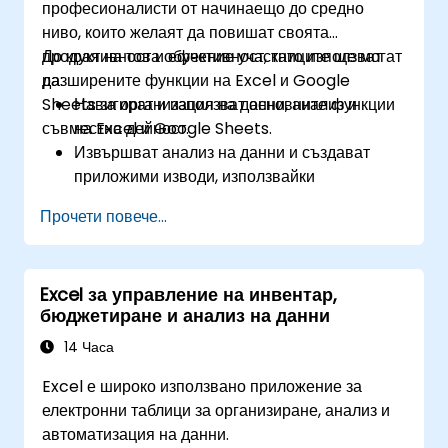
професионалисти от начинаещо до средно
ниво, които желаят да повишат своята
продуктивност и ефективност, като използват
До края на това обучение участниците ще могат
разширените функции на Excel и Google
да:
Sheets за организация на данни, анализ и
Навигират и използват основните функции
съвместна дейност.
на Excel и Google Sheets.
Извършват анализ на данни и създават
приложими изводи, използвайки
усъвършенствани техники за електронни
Прочети повече...
таблици.
Сътрудничат в реално време, използвайки
Google Sheets за безпроблемна екипна
Excel за управление на инвентар,
работа.
бюджетиране и анализ на данни
Създават шаблони за многократна
употреба за отчитане, проследяване и
14 Часа
управление на проекти.
Excel е широко използвано приложение за
електронни таблици за организиране, анализ и
автоматизация на данни.