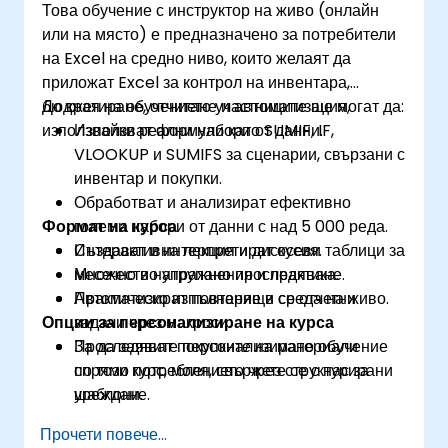
Това обучение с инструктор на живо (онлайн
или на място) е предназначено за потребители
на Excel на средно ниво, които желаят да
приложат Excel за контрол на инвентара,
бюджетиране, отчитане и автоматизация,
До края на обучението участниците ще могат да:
използвайки реални набори от данни.
Използват формули като SUMIF, IF,
VLOOKUP и SUMIFS за сценарии, свързани с
инвентар и покупки.
Обработват и анализират ефективно
Формат на курса
големи набори от данни с над 5 000 реда.
Създават и интерпретират осеви таблици за
Интерактивна лекция и дискусия.
месечно и натрупано проследяване.
Множество упражнения и практика.
Автоматизират повтарящи се отчетни
Практическо изпълнение в среда на живо.
Опции за персонализиране на курса
задачи чрез макроси.
Проследяват покупките на материали
За да заявите персонализирано обучение
спрямо потреблението чрез структурирани
по този курс, моля, свържете се с нас за
шаблони.
уреждане.
Прочети повече...