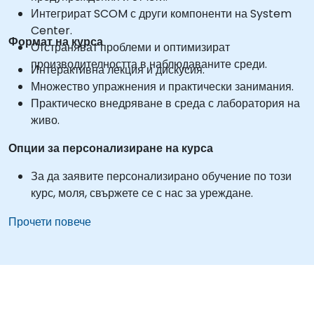
Интегрират SCOM с други компоненти на System
Center.
Формат на курса
Отстраняват проблеми и оптимизират
производителността в наблюдаваните среди.
Интерактивна лекция и дискусия.
Множество упражнения и практически занимания.
Практическо внедряване в среда с лаборатория на
живо.
Опции за персонализиране на курса
За да заявите персонализирано обучение по този
курс, моля, свържете се с нас за уреждане.
Прочети повече