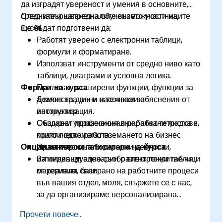
да изградят увереност и умения в основните,
средните и напредналите възможности на
След завършване на обучението участниците
Excel.
ще бъдат подготвени да:
Работят уверено с електронни таблици,
формули и форматиране.
Използват инструменти от средно ниво като
таблици, диаграми и условна логика.
Формат на курса
Прилагат разширени функции, функции за
анализ на данни и техники за
Демонстрации и насочвани обяснения от
автоматизация.
инструктор.
Създават професионални работни листове,
Обширни упражнения в работна тетрадка и
които подпомагат вземането на бизнес
практическа работа.
Опции за персонализиране на курса
решения.
Практически лабораторни дейности,
използващи сценарии с електронни таблици
За индивидуално съобразено покритие на
от реалния свят.
материала, базирано на работните процеси
във вашия отдел, моля, свържете се с нас,
за да организираме персонализирана
версия на този курс.
Прочети повече...