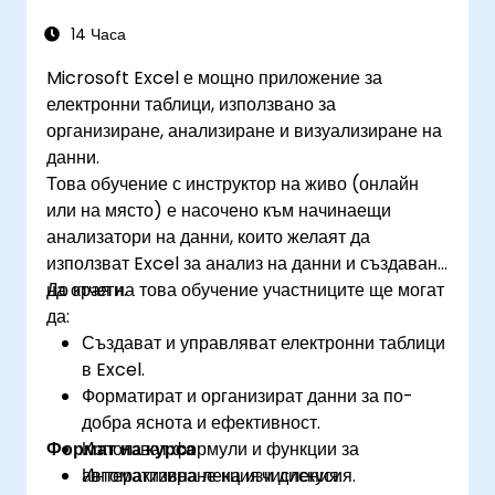
данни. Навлиза се в дълбочина в инструменти
потребители да работят едновременно върху
като Goal Seek, Solver, Analysis ToolPak и VBA
14 Часа
едни и същи данни. 7. Автоматизация на задачи:
макроси за автоматизиране на повтарящи се
Възможност за създаване на макроси и
Microsoft Excel е мощно приложение за
работни процеси. Помага на
автоматизация на задачи с помощта на
електронни таблици, използвано за
професионалистите да превърнат
програмния език VBA (Visual Basic for
организиране, анализиране и визуализиране на
необработените цифри в приложими
Applications). Excel се използва широко в
данни.
финансови прозрения и точни прогнози за
различни области – от бизнеса до науката и
Това обучение с инструктор на живо (онлайн
стратегическо планиране.
образованието. Неговите многостранни
или на място) е насочено към начинаещи
функции дават възможност за анализ на данни,
анализатори на данни, които желаят да
създаване на отчети, бюджети, графици,
използват Excel за анализ на данни и създаване
управление на данни и много други
на отчети.
До края на това обучение участниците ще могат
приложения.
да:
Създават и управляват електронни таблици
в Excel.
Форматират и организират данни за по-
добра яснота и ефективност.
Формат на курса
Използват формули и функции за
автоматизиране на изчисления.
Интерактивна лекция и дискусия.