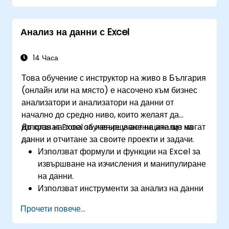
Анализ на данни с Excel
14 Часа
Това обучение с инструктор на живо в България
(онлайн или на място) е насочено към бизнес
анализатори и анализатори на данни от
начално до средно ниво, които желаят да
използват Excel за извършване на анализ на
До края на това обучение участниците ще могат
данни и отчитане за своите проекти и задачи.
да:
Използват формули и функции на Excel за
извършване на изчисления и манипулиране
на данни.
Използват инструменти за анализ на данни
в Excel като PivotTables, анализ „Какво-
Прочети повече...
ако“ и прогнозиране за обобщаване и
визуализиране на данни.