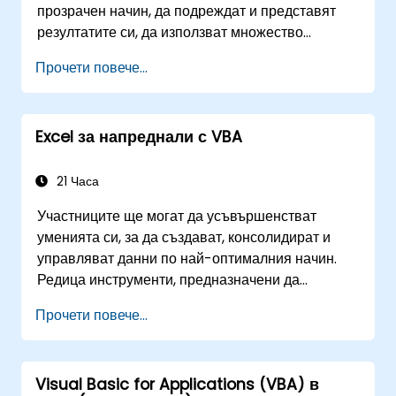
прозрачен начин, да подреждат и представят
резултатите си, да използват множество
механизми за улесняване и ускоряване на
Прочети повече...
създаването на електронни таблици, както и да
защитават изчисленията и резултатите си от
неоторизиран достъп.
Excel за напреднали с VBA
21 Часа
Участниците ще могат да усъвършенстват
уменията си, за да създават, консолидират и
управляват данни по най-оптималния начин.
Редица инструменти, предназначени да
рационализират работата, често значително
Прочети повече...
намаляват времето за дейности, извършвани
досега, и могат да ви помогнат да проектирате
приложение, което да изпълнява нови задачи.
Visual Basic for Applications (VBA) в