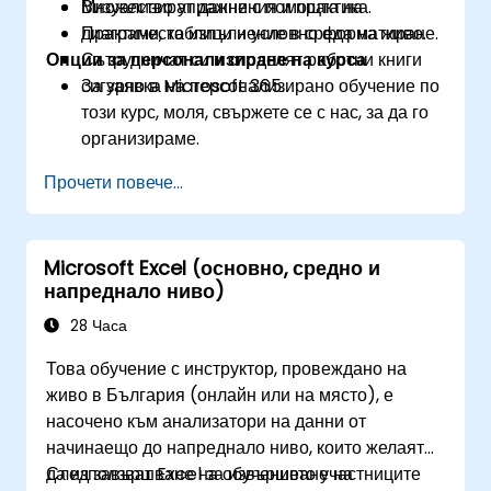
Визуализират данни с помощта на
Множество упражнения и практика.
диаграми, таблици и условно форматиране.
Практическо изпълнение в среда на живо.
Опции за персонализиране на курса
Сътрудничат си и споделят работни книги
сигурно в Microsoft 365.
За заявка на персонализирано обучение по
този курс, моля, свържете се с нас, за да го
организираме.
Прочети повече...
Microsoft Excel (основно, средно и
напреднало ниво)
28 Часа
Това обучение с инструктор, провеждано на
живо в България (онлайн или на място), е
насочено към анализатори на данни от
начинаещо до напреднало ниво, които желаят
да използват Excel за извършване на
След завършване на обучението участниците