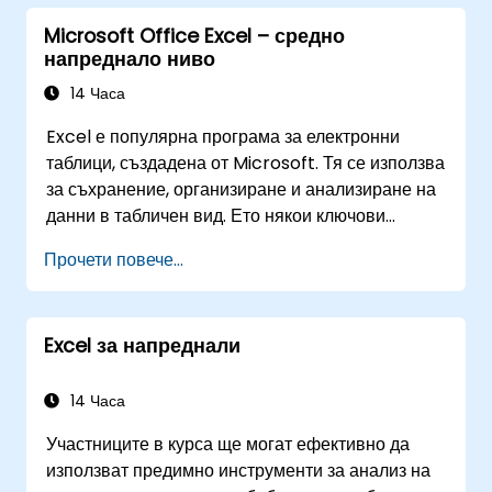
Microsoft Office Excel – средно
напреднало ниво
14 Часа
Excel е популярна програма за електронни
таблици, създадена от Microsoft. Тя се използва
за съхранение, организиране и анализиране на
данни в табличен вид. Ето някои ключови
характеристики и функции на Excel: 1.
Прочети повече...
Електронни таблици: Състои се от работни
листове, като всеки лист представлява мрежа
от клетки, разположени в редове и колони.
Excel за напреднали
Позволява създаването на множество листове
в един файл, което дава възможност за
организиране на различни набори от данни. 2.
14 Часа
Изчисления и формули: Позволява
Участниците в курса ще могат ефективно да
извършването на разнообразни математически,
използват предимно инструменти за анализ на
статистически и логически изчисления чрез