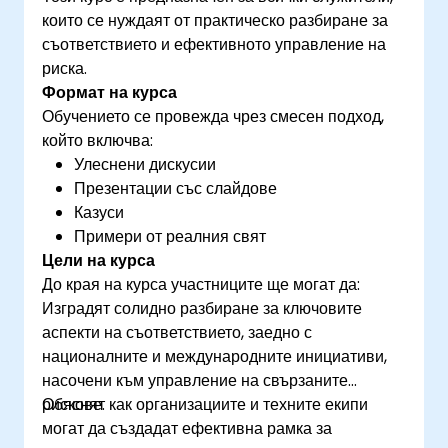
конкретния контекст на дадена организация
които се нуждаят от практическо разбиране за
Придобиете необходимите знания, за да
съответствието и ефективното управление на
подпомогнете организацията в
риска.
ефективното планиране, внедряване,
Формат на курса
управление, мониторинг и поддържане на
Обучението се провежда чрез смесен подход,
СУИС
който включва:
Улеснени дискусии
Презентации със слайдове
Казуси
Примери от реалния свят
Цели на курса
До края на курса участниците ще могат да:
Изградят солидно разбиране за ключовите
аспекти на съответствието, заедно с
националните и международните инициативи,
насочени към управление на свързаните
рискове.
Обяснят как организациите и техните екипи
могат да създадат ефективна рамка за