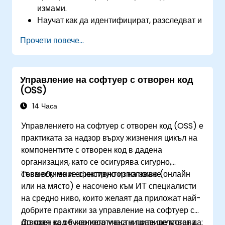
измами.
Научат как да идентифицират, разследват и
предотвратяват различни видове схеми за
Прочети повече...
финансови измами.
Разберат правната среда, свързана с
измамите, включително правните елементи
Управление на софтуер с отворен код
на измамата, съответните закони и
(OSS)
регулации.
Придобият практически умения за
14 Часа
провеждане на разследвания на измами,
Управлението на софтуер с отворен код (OSS) е
включително събиране на доказателства,
практиката за надзор върху жизнения цикъл на
техники за интервюиране и анализ на
компонентите с отворен код в дадена
данни.
организация, като се осигурява сигурно,
Научат как да проектират и внедряват
съвместимо и ефективно използване.
Това обучение с инструктор на живо (онлайн
ефективни програми за предотвратяване и
или на място) е насочено към ИТ специалисти
възпиране на измами в организациите.
на средно ниво, които желаят да приложат най-
Придобият увереност и знания за успешно
добрите практики за управление на софтуер с
полагане на изпита за сертифициран
отворен код в корпоративна и правителствена
До края на обучението участниците ще могат да: