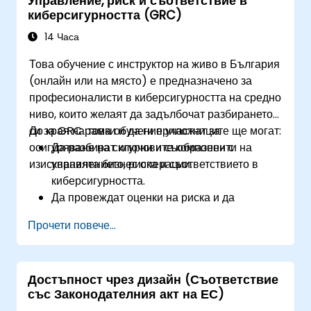
Управление, риск и съответствие в
киберсигурността (GRC)
14 Часа
Това обучение с инструктор на живо в България
(онлайн или на място) е предназначено за
професионалисти в киберсигурността на средно
ниво, които желаят да задълбочат разбирането
си за GRC рамки и да ги приложат за
До края на това обучение участниците ще могат:
осигуряване на сигурни и съобразени с
Да разбират ключовите компоненти на
изискванията бизнес операции.
управлението, риска и съответствието в
киберсигурността.
Да провеждат оценки на риска и да
разработват стратегии за неговото
Прочети повече...
намаляване.
Да внедряват мерки за съответствие и да
управляват регулаторните изисквания.
Достъпност чрез дизайн (Съответствие
Да разработват и налагат политики и
със Законодателния акт на ЕС)
процедури за сигурност.