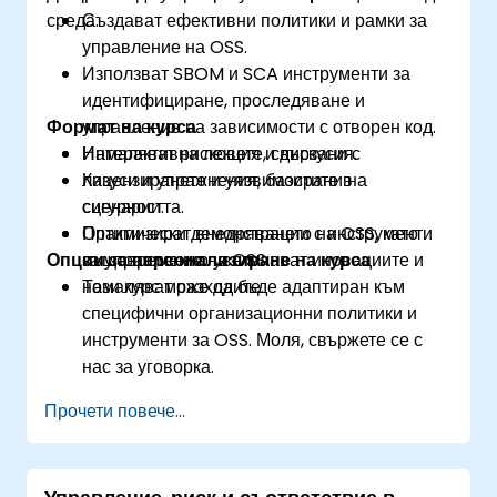
разследващ измами (CFE).
среда.
Създават ефективни политики и рамки за
управление на OSS.
Използват SBOM и SCA инструменти за
идентифициране, проследяване и
Формат на курса
управление на зависимости с отворен код.
Намаляват рисковете, свързани с
Интерактивна лекция и дискусия.
лицензирането и уязвимостите в
Казуси и упражнения, базирани на
сигурността.
сценарии.
Оптимизират внедряването на OSS, като
Практически демонстрации с инструменти
Опции за персонализиране на курса
същевременно увеличават иновациите и
за управление на OSS.
намаляват разходите.
Този курс може да бъде адаптиран към
специфични организационни политики и
инструменти за OSS. Моля, свържете се с
нас за уговорка.
Прочети повече...