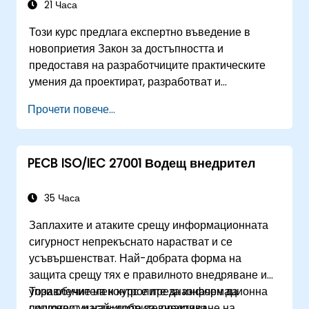
21 Часа
Този курс предлага експертно въведение в
новоприетия Закон за достъпността и
предоставя на разработчиците практическите
умения да проектират, разработват и
поддържат напълно достъпни приложения.
Прочети повече...
Започвайки с контекстуална дискусия относно
важността и последиците от закона, курсът
бързо преминава към практически практики за
PECB ISO/IEC 27001 Водещ внедрител
програмиране, инструменти и техники за
тестване, за да се гарантира съответствие и
приобщаване на потребителите с увреждания.
35 Часа
Заплахите и атаките срещу информационната
сигурност непрекъснато нарастват и се
усъвършенстват. Най-добрата форма на
защита срещу тях е правилното внедряване и
управление на контролите за информационна
Този обучителен курс е предназначен да
сигурност и най-добрите практики.
подготви участниците за внедряване на