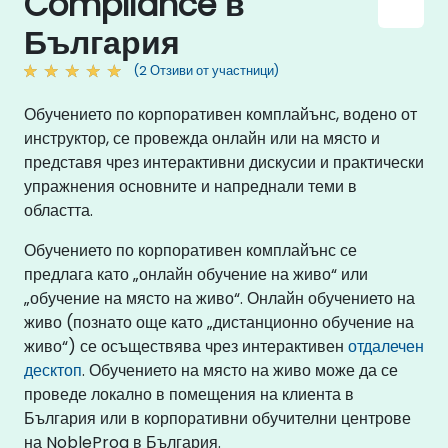
Compliance в
България
(2 Отзиви от участници)
Обучението по корпоративен комплайънс, водено от
инструктор, се провежда онлайн или на място и
представя чрез интерактивни дискусии и практически
упражнения основните и напреднали теми в
областта.
Обучението по корпоративен комплайънс се
предлага като „онлайн обучение на живо“ или
„обучение на място на живо“. Онлайн обучението на
живо (познато още като „дистанционно обучение на
живо“) се осъществява чрез интерактивен
отдалечен
десктоп
. Обучението на място на живо може да се
проведе локално в помещения на клиента в
България или в корпоративни обучителни центрове
на NobleProg в България.