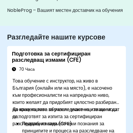
NobleProg – Вашият местен доставчик на обучения
Разгледайте нашите курсове
Подготовка за сертифициран
разследващ измами (CFE)
70 Часа
Това обучение с инструктор, на живо в
България (онлайн или на място), е насочено
към професионалисти на напреднало ниво,
които желаят да придобият цялостно разбиране
на концепциите за разследване на измами и да
До края на това обучение участниците ще могат
се подготвят за изпита за сертифициран
да:
разследващ измами (CFE).
Придобият задълбочени познания за
принципите и процеса на разследване на