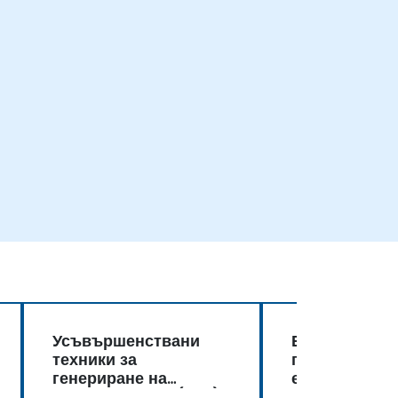
Усъвършенствани
Въведение в
техники за
генерирането
генериране на
естествен ез
естествен език (NLG)