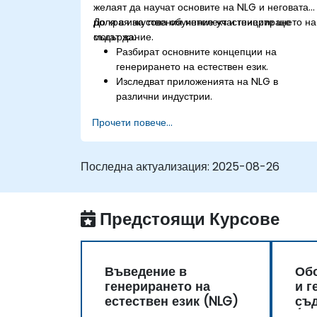
желаят да научат основите на NLG и неговата
роля в изкуствения интелект и генерирането на
До края на това обучение участниците ще
съдържание.
могат да:
Разбират основните концепции на
генерирането на естествен език.
Изследват приложенията на NLG в
различни индустрии.
Научат основни техники за генериране на
Прочети повече...
текст, наподобяващ човешкия, с помощта
на изкуствен интелект.
Работят с библиотеки и модели на Python
Последна актуализация:
2025-08-26
за генериране на текст.
Предстоящи Курсове
Въведение в
Обо
генерирането на
и г
естествен език (NLG)
съ
(NL