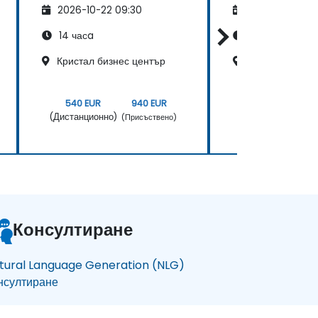
2026-10-22 09:30
2026-11-05 09
14 часa
14 часa
Кристал бизнес център
Central Point 
540 EUR
940 EUR
540 EUR
(Дистанционно)
(Дистанционно)
(Присъствено)
(
Консултиране
tural Language Generation (NLG)
нсултиране