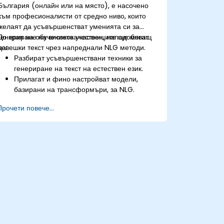
България (онлайн или на място), е насочено
към професионалисти от средно ниво, които
желаят да усъвършенстват уменията си за
генериране на висококачествен, наподобяващ
До края на обучението участниците ще могат
човешки текст чрез напреднали NLG методи.
да:
Разбират усъвършенствани техники за
генериране на текст на естествен език.
Прилагат и фино настройват модели,
базирани на трансформъри, за NLG.
Оптимизират NLG резултатите за плавност,
Прочети повече...
кохерентност и релевантност.
Оценяват качеството на генерирания
текст, използвайки както автоматизирани,
така и човешки показатели.