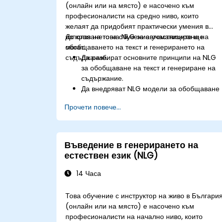
(онлайн или на място) е насочено към
професионалисти на средно ниво, които
желаят да придобият практически умения в
използването на NLG за автоматизиране на
До края на това обучение участниците ще
обобщаването на текст и генерирането на
могат:
съдържание.
Да разбират основните принципи на NLG
за обобщаване на текст и генериране на
съдържание.
Да внедряват NLG модели за обобщаване
на големи документи и статии.
Прочети повече...
Да използват предварително обучени NLG
модели като GPT за създаване на
съдържание.
Да прилагат напреднали техники за фина
Въведение в генерирането на
настройка на NLG модели за специфични
естествен език (NLG)
задачи по генериране на съдържание.
14 Часа
Това обучение с инструктор на живо в Българи
(онлайн или на място) е насочено към
професионалисти на начално ниво, които