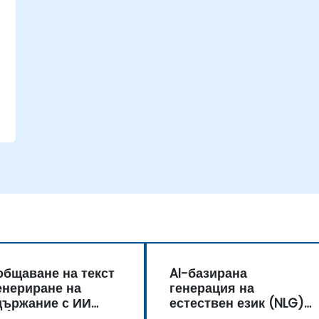
бщаване на текст
AI-базирана
енериране на
генерация на
държание с ИИ
естествен език (NLG)
G)
за чатботове и