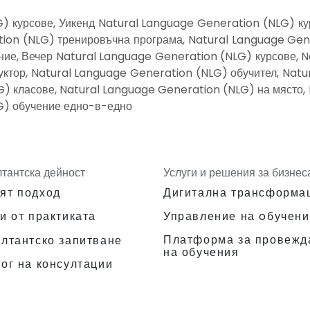
) курсове, Уикенд Natural Language Generation (NLG) ку
ion (NLG) тренировъчна програма, Natural Language Gene
ие, Вечер Natural Language Generation (NLG) курсове, N
ктор, Natural Language Generation (NLG) обучител, Nat
G) класове, Natural Language Generation (NLG) на място,
G) обучение едно-в-едно
лтантска дейност
Услуги и решения за бизнес
ят подход
Дигитална трансформа
и от практиката
Управление на oбучени
Платформа за провежд
ултантско запитване
на обучения
ог на консултации