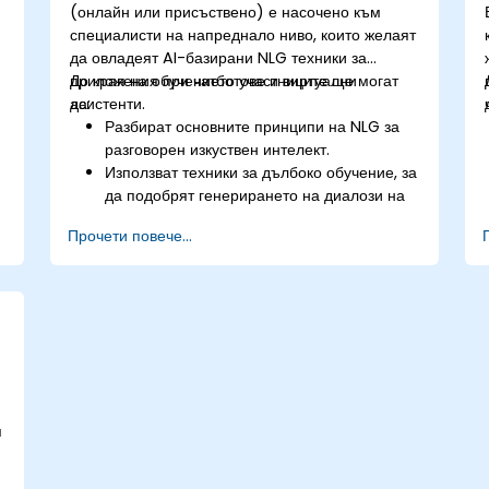
(онлайн или присъствено) е насочено към
специалисти на напреднало ниво, които желаят
да овладеят AI-базирани NLG техники за
приложения при чатботове и виртуални
До края на обучението участниците ще могат
асистенти.
да:
Разбират основните принципи на NLG за
разговорен изкуствен интелект.
Използват техники за дълбоко обучение, за
да подобрят генерирането на диалози на
чатботове.
Прочети повече...
Интегрират съвременни NLG модели като
GPT-3 в рамки за чатботове.
Прилагат контекстуален AI за подобряване
на смисловата свързаност и плавността на
разговора.
я