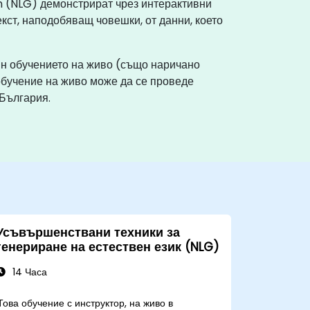
n (NLG) демонстрират чрез интерактивни
кст, наподобяващ човешки, от данни, което
йн обучението на живо (също наричано
обучение на живо може да се проведе
България.
Усъвършенствани техники за
генериране на естествен език (NLG)
14 Часа
Това обучение с инструктор, на живо в