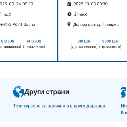
026-09-24 09:30
2026-10-08 09:30
виртуални асистенти
1 часa
21 часa
entral Point Варна
Делови център Пловдив
810 EUR
1410 EUR
810 EUR
3360 EUR
станционно)
(Дистанционно)
(Присъствено)
(Присъствено)
Други страни
Тези курсове са налични и в други държави.
Na
Ко