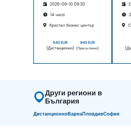
2026-09-10 09:30
2
14 часa
2
Кристал бизнес център
C
540 EUR
940 EUR
(Дистанционно)
(Ди
(Присъствено)
Други региони в
България
Дистанционно
Варна
Пловдив
София