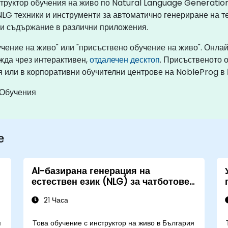
структор обучения на живо по Natural Language Generatio
LG техники и инструменти за автоматично генериране на те
 и съдържание в различни приложения.
учение на живо" или "присъствено обучение на живо". Онла
жда чрез интерактивен,
отдалечен десктоп
. Присъственото 
 или в корпоративни обучителни центрове на NobleProg в 
 Обучения
е
AI-базирана генерация на
естествен език (NLG) за чатботове
и виртуални асистенти
21 Часа
я
Това обучение с инструктор на живо в България