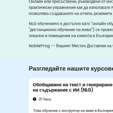
Онлайн или присъствени, ръководени от ин
практически упражнения как да използвате N
позволява създаването на отчети, резюмета
NLG обучението е достъпно като "онлайн об
"дистанционно обучение на живо") се прове
локално в помещения на клиента в България
NobleProg -- Вашият Местен Доставчик на
Разгледайте нашите курсов
Обобщаване на текст и генериране
на съдържание с ИИ (NLG)
21 Часа
Това обучение с инструктор на живо в Българи