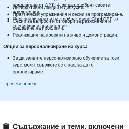
предлагани от GPT-4, за да подобрят своите
Интерактивни лекции и дискусии.
приложения.
Практически упражнения и сесии за програмиране.
Персонализират и настройват фино ChatGPT за
Сесии за въпроси и отговори за разяснения и
специфични приложения.
решаване на проблеми.
Реализация на проекти на живо и демонстрации.
Опции за персонализиране на курса
За да заявите персонализирано обучение за този
курс, моля, свържете се с нас, за да го
организираме.
Прочети повече
Съдържание и теми, включени