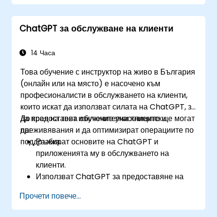
Подобряват качеството и релевантността
на съдържанието с помощта на ChatGPT.
ChatGPT за обслужване на клиенти
Прилагат най-добри практики за
използване на ChatGPT в работните
процеси по създаване на съдържание.
14 Часа
Това обучение с инструктор на живо в България
(онлайн или на място) е насочено към
професионалисти в обслужването на клиенти,
които искат да използват силата на ChatGPT, за
да предоставят изключителни клиентски
До края на това обучение участниците ще могат
преживявания и да оптимизират операциите по
да:
поддръжка.
Разбират основите на ChatGPT и
приложенията му в обслужването на
клиенти.
Използват ChatGPT за предоставяне на
персонализирана и ефективна поддръжка
Прочети повече...
на клиенти.
Разработват автоматизирани чатботове,