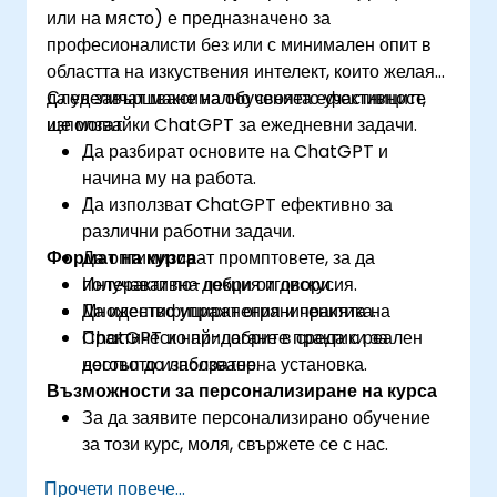
или на място) е предназначено за
професионалисти без или с минимален опит в
областта на изкуствения интелект, които желаят
да увеличат максимално своята ефективност,
След завършване на обучението участниците
използвайки ChatGPT за ежедневни задачи.
ще могат:
Да разбират основите на ChatGPT и
начина му на работа.
Да използват ChatGPT ефективно за
различни работни задачи.
Формат на курса
Да оптимизират промптовете, за да
получават по-добри отговори.
Интерактивна лекция и дискусия.
Да идентифицират ограниченията на
Множество упражнения и практика.
ChatGPT и най-добрите практики за
Практическо прилагане в среда с реален
неговото използване.
достъп до лабораторна установка.
Възможности за персонализиране на курса
За да заявите персонализирано обучение
за този курс, моля, свържете се с нас.
Прочети повече...