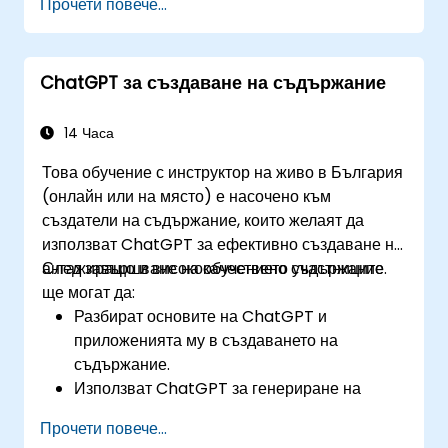
Прочети повече...
финансови насоки.
Автоматизират рутинни банкови задачи с
помощта на ChatGPT.
ChatGPT за създаване на съдържание
Внедряват ChatGPT за съответствие и
управление на риска в банковите операции.
14 Часа
Това обучение с инструктор на живо в България
(онлайн или на място) е насочено към
създатели на съдържание, които желаят да
използват ChatGPT за ефективно създаване на
ангажиращо и висококачествено съдържание.
След завършване на обучението участниците
ще могат да:
Разбират основите на ChatGPT и
приложенията му в създаването на
съдържание.
Използват ChatGPT за генериране на
креативни идеи и преодоляване на
Прочети повече...
творчески блокаж.