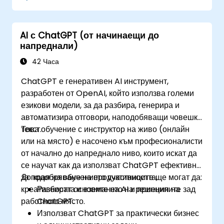
AI с ChatGPT (от начинаещи до
напреднали)
42 Часа
ChatGPT е генеративен AI инструмент,
разработен от OpenAI, който използва големи
езикови модели, за да разбира, генерира и
автоматизира отговори, наподобяващи човешки
текст.
Това обучение с инструктор на живо (онлайн
или на място) е насочено към професионалисти
от начално до напреднало ниво, които искат да
се научат как да използват ChatGPT ефективно
за подобряване на продуктивността,
До края на обучението участниците ще могат да:
креативността и вземането на решения на
Разбират основите на AI и принципите зад
работното място.
ChatGPT.
Използват ChatGPT за практически бизнес