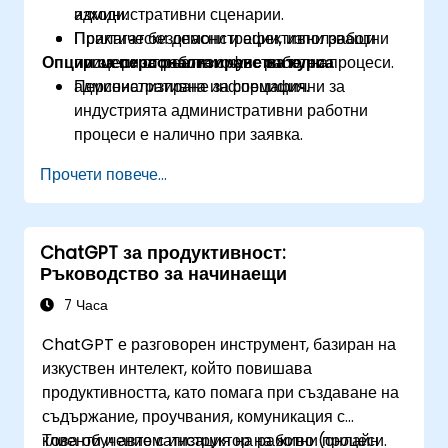
изходи.
административни сценарии.
Прилагат безопасни и ефективни работни
Практически демонстрации, използващи
Опции за персонализиране на курса
процеси за работа с чувствителна
примери от реални офис работни процеси.
административна информация.
Персонализиране за специфични за
индустрията административни работни
процеси е налично при заявка.
Прочети повече...
ChatGPT за продуктивност:
Ръководство за начинаещи
7 Часа
ChatGPT е разговорен инструмент, базиран на
изкуствен интелект, който повишава
продуктивността, като помага при създаване на
съдържание, проучвания, комуникация с
клиенти и автоматизация на работни процеси.
Това обучение с инструктор на живо (онлайн