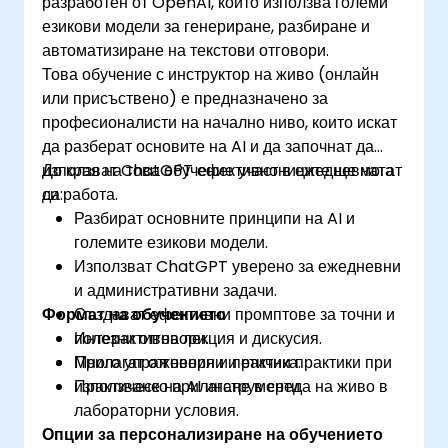
разработен от OpenAI, който използва големи
езикови модели за генериране, разбиране и
автоматизиране на текстови отговори.
Това обучение с инструктор на живо (онлайн
или присъствено) е предназначено за
професионалисти на начално ниво, които искат
да разберат основите на AI и да започнат да
използват ChatGPT ефективно в ежедневната
До края на това обучение участниците ще могат
си работа.
да:
Разбират основните принципи на AI и
големите езикови модели.
Използват ChatGPT уверено за ежедневни
и административни задачи.
Формат на обучението
Създават ефективни промптове за точни и
полезни отговори.
Интерактивна лекция и дискусия.
Прилагат отговорни и етични практики при
Много упражнения и практика.
използване на AI инструменти.
Практическо прилагане в среда на живо в
лабораторни условия.
Опции за персонализиране на обучението