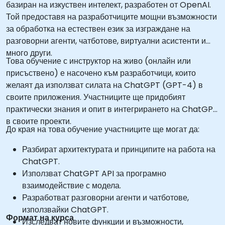
базиран на изкуствен интелект, разработен от OpenAI.
Той предоставя на разработчиците мощни възможности
за обработка на естествен език за изграждане на
разговорни агенти, чатботове, виртуални асистенти и
много други.
Това обучение с инструктор на живо (онлайн или
присъствено) е насочено към разработчици, които
желаят да използват силата на ChatGPT (GPT-4) в
своите приложения. Участниците ще придобият
практически знания и опит в интегрирането на ChatGPT
в своите проекти.
До края на това обучение участниците ще могат да:
Разбират архитектурата и принципите на работа на
ChatGPT.
Използват ChatGPT API за програмно
взаимодействие с модела.
Разработват разговорни агенти и чатботове,
използвайки ChatGPT.
Формат на курса
Изследват новите функции и възможности,