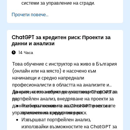
системи за управление на сгради.
Да автоматизират контрола на
Прочети повече...
осветлението, ОВК и противопожарните
системи с помощта на ChatGPT.
Да разработват и внедряват
ChatGPT за кредитен риск: Проекти за
персонализирани скриптове за
данни и анализи
автоматизация.
Да наблюдават и управляват сградни
14 Часа
системи, използвайки анализи, базирани на
Това обучение с инструктор на живо в България
изкуствен интелект.
(онлайн или на място) е насочено към
начинаещи и средно напреднали
професионалисти в областта на анализите и
данните, които желаят да използват ChatGPT за
До края на това обучение участниците ще могат
портфейлен анализ, внедряване на проекти за
да:
данни и изпълнение на аналитични проекти в
Разбират основите на ChatGPT и неговите
управлението на кредитния риск.
приложения в кредитния риск.
Извършват портфейлен анализ,
използвайки възможностите на ChatGPT за