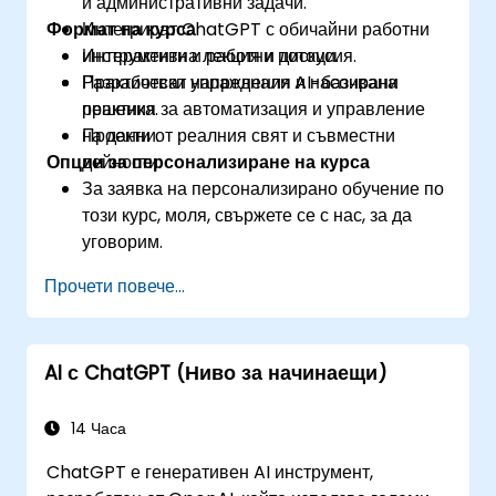
и административни задачи.
Формат на курса
Интегрират ChatGPT с обичайни работни
инструменти и работни потоци.
Интерактивна лекция и дискусия.
Разработват напреднали AI-базирани
Практически упражнения и насочвана
решения за автоматизация и управление
практика.
на данни.
Проекти от реалния свят и съвместни
Опции за персонализиране на курса
дейности.
За заявка на персонализирано обучение по
този курс, моля, свържете се с нас, за да
уговорим.
Прочети повече...
AI с ChatGPT (Ниво за начинаещи)
14 Часа
ChatGPT е генеративен AI инструмент,