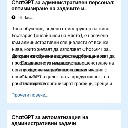
ChatGPT за административен персонал:
оптимизиране на задачите и
продуктивност
14 Часа
Това обучение, водено от инструктор на живо
България (онлайн или на място), е насочено
към административни специалисти от всички
нива, които желаят да използват ChatGPT за
автоматизиране на задачи, подобряване на
До края на обучението участниците ще могат да:
професионалното писане, усъвършенстване на
Създават и усъвършенстват
организацията на работния процес и
професионална писмена комуникация с
повишаване на цялостната продуктивност на
ChatGPT.
работното място.
Планират и организират графици, срещи и
задачи, използвайки генерирани от AI
Прочети повече...
промптове.
Генерират и анализират административно
съдържание, като доклади и резюмета.
ChatGPT за автоматизация на
Интегрират ChatGPT с инструменти за
административни задачи
продуктивност и автоматизират рутинни