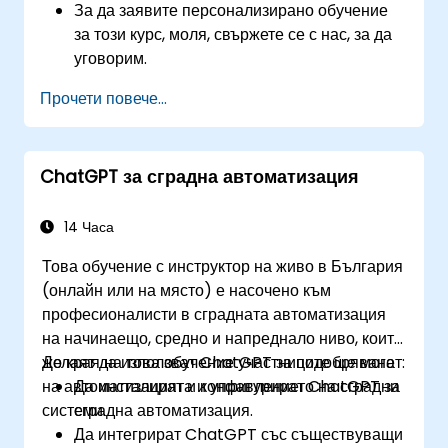
За да заявите персонализирано обучение
за този курс, моля, свържете се с нас, за да
уговорим.
Прочети повече...
ChatGPT за сградна автоматизация
14 Часа
Това обучение с инструктор на живо в България
(онлайн или на място) е насочено към
професионалисти в сградната автоматизация
на начинаещо, средно и напреднало ниво, които
желаят да използват ChatGPT за подобряване
До края на това обучение участниците ще могат:
на автоматизацията и управлението на сградни
Да инсталират и конфигурират ChatGPT за
системи.
сградна автоматизация.
Да интегрират ChatGPT със съществуващи