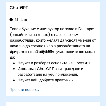
ChatGPT
14 Часа
Това обучение с инструктор на живо в България
(онлайн или на място) е насочено към
разработчици, които желаят да усвоят умения от
начално до средно ниво в разработването на
приложения с ChatGPT.
До края на това обучение участниците ще могат
да:
Научат и разберат основите на ChatGPT.
Използват ChatGPT за изграждане и
разработване на уеб приложения.
Научат най-добрите практики и
приложения на ChatGPT в реалния свят.
Прочети повече...