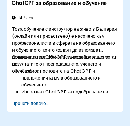
ChatGPT за образование и обучение
Прилагат най-добри практики за
интегриране на ChatGPT в работни
процеси в науката за данни.
14 Часа
Това обучение с инструктор на живо в България
(онлайн или присъствено) е насочено към
професионалисти в сферата на образованието
и обучението, които желаят да използват
потенциала на ChatGPT за подобряване на
До края на това обучение участниците ще могат
резултатите от преподаването, ученето и
да:
обучението.
Разбират основите на ChatGPT и
приложенията му в образованието и
обучението.
Използват ChatGPT за подобряване на
преподаването и дизайна на обучението.
Прочети повече...
Използват ChatGPT за персонализирани
учебни преживявания.
Автоматизират административни задачи с
ChatGPT.