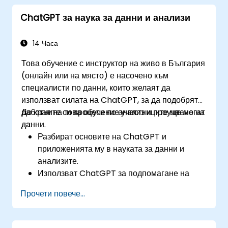
задвижвани от ChatGPT, за обработка на
ChatGPT за наука за данни и анализи
клиентски запитвания.
Прилагат най-добри практики за
използване на ChatGPT в сценарии за
14 Часа
обслужване на клиенти.
Това обучение с инструктор на живо в България
(онлайн или на място) е насочено към
специалисти по данни, които желаят да
използват силата на ChatGPT, за да подобрят
работните си процеси по анализ и проучване на
До края на това обучение участниците ще могат
данни.
да:
Разбират основите на ChatGPT и
приложенията му в науката за данни и
анализите.
Използват ChatGPT за подпомагане на
задачи по проучване и анализ на данни.
Прочети повече...
Използват ChatGPT за генериране на
прозрения и подпомагане на процесите на
вземане на решения.