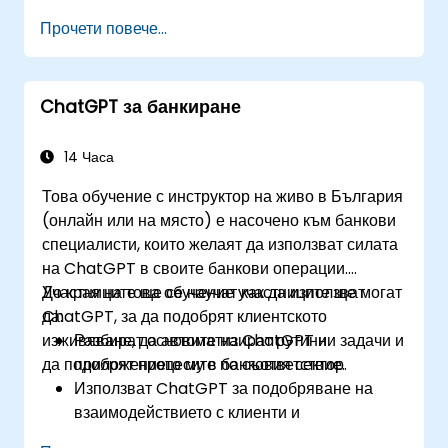
обработка на естествен език.
Прочети повече...
Внедряват проекти за данни и анализи с
помощта на ChatGPT.
Оптимизират процесите на вземане на
ChatGPT за банкиране
решения, използвайки ChatGPT в работния
процес по кредитен риск.
Идентифицират най-добрите практики за
14 Часа
интегриране на ChatGPT в стратегиите за
Това обучение с инструктор на живо в България
управление на риска.
(онлайн или на място) е насочено към банкови
специалисти, които желаят да използват силата
на ChatGPT в своите банкови операции.
Участниците ще се научат как да използват
До края на това обучение участниците ще могат
ChatGPT, за да подобрят клиентското
да:
изживяване, да автоматизират рутинни задачи и
Разбират основите на ChatGPT и
да подобрят процесите по съответствие.
приложението му в банковия сектор.
Използват ChatGPT за подобряване на
взаимодействието с клиенти и
предоставяне на персонализирани