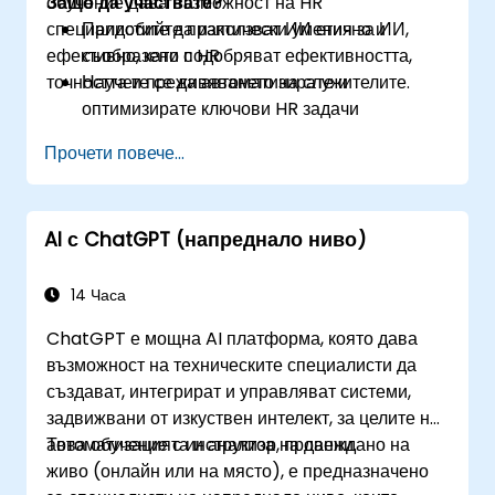
обучение дава възможност на HR
Защо да участвате?
специалистите да използват ИИ етично и
Придобийте практически умения за ИИ,
ефективно, като подобряват ефективността,
съобразени с HR
точността и преживяването на служителите.
Научете се да автоматизирате и
оптимизирате ключови HR задачи
Разберете етичната употреба и
Прочети повече...
управлението на риска
Подгответе вашата HR функция за
бъдещето
AI с ChatGPT (напреднало ниво)
14 Часа
ChatGPT е мощна AI платформа, която дава
възможност на техническите специалисти да
създават, интегрират и управляват системи,
задвижвани от изкуствен интелект, за целите на
автоматизацията и анализа на данни.
Това обучение с инструктор, провеждано на
живо (онлайн или на място), е предназначено