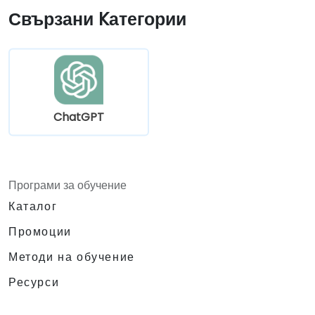
Създават персонализирани модели на
Свързани Kатегории
ChatGPT за специфични случаи на
употреба в образованието и обучението.
ChatGPT
Програми за обучение
Каталог
Промоции
Методи на обучение
Ресурси