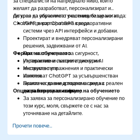
за специалисти на напреднало ниво, които
желаят да разработват, персонализират и
сигурно да управляват решения, базирани на
До края на обучението участниците ще могат да:
ChatGPT, в корпоративна среда.
Интегрират ChatGPT в корпоративни
системи чрез API интерфейси и добавки.
Проектират и внедряват персонализирани
решения, задвижвани от AI.
Формат на обучението
Прилагат контроли за сигурност,
управление и съответствие при AI
Интерактивни лекции и дискусии.
инструментите.
Множество упражнения и практически
Използват ChatGPT за усъвършенстван
занятия.
анализ на данни и подпомагане на
Практическо внедряване в среда с реален
Опции за персонализиране на обучението
разработката на софтуер.
достъп за упражнения.
За заявка за персонализирано обучение по
този курс, моля, свържете се с нас за
уточняване на детайлите.
Прочети повече...