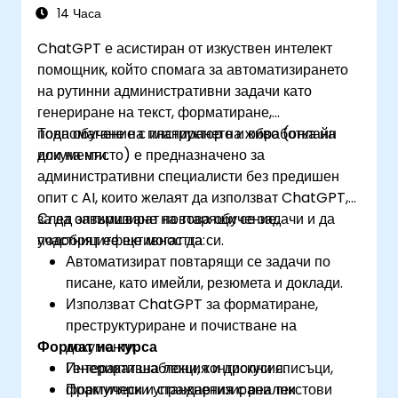
работни потоци.
14 Часа
ChatGPT е асистиран от изкуствен интелект
помощник, който спомага за автоматизирането
на рутинни административни задачи като
генериране на текст, форматиране,
подпомагане на планирането и обработка на
Това обучение с инструктор на живо (онлайн
документи.
или на място) е предназначено за
административни специалисти без предишен
опит с AI, които желаят да използват ChatGPT,
за да оптимизират повтарящи се задачи и да
След завършване на това обучение,
подобрят ефективността си.
участниците ще могат да:
Автоматизират повтарящи се задачи по
писане, като имейли, резюмета и доклади.
Използват ChatGPT за форматиране,
преструктуриране и почистване на
Формат на курса
документи.
Генерират шаблони, контролни списъци,
Интерактивна лекция и дискусия.
формуляри и стандартизирани текстови
Практически упражнения с реални