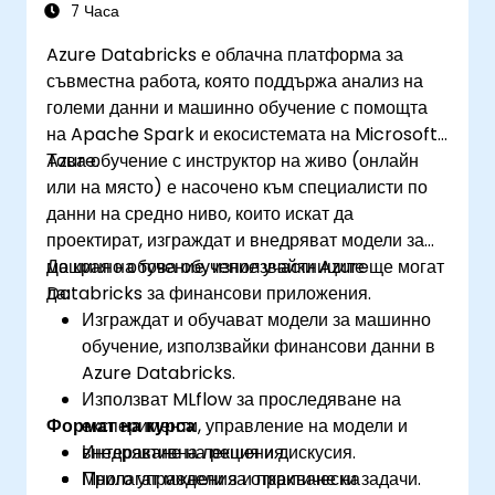
7 Часа
Azure Databricks е облачна платформа за
съвместна работа, която поддържа анализ на
големи данни и машинно обучение с помощта
на Apache Spark и екосистемата на Microsoft
Azure.
Това обучение с инструктор на живо (онлайн
или на място) е насочено към специалисти по
данни на средно ниво, които искат да
проектират, изграждат и внедряват модели за
машинно обучение, използвайки Azure
До края на това обучение участниците ще могат
Databricks за финансови приложения.
да:
Изграждат и обучават модели за машинно
обучение, използвайки финансови данни в
Azure Databricks.
Използват MLflow за проследяване на
Формат на курса
експерименти, управление на модели и
внедряване на решения.
Интерактивна лекция и дискусия.
Прилагат модели за откриване на
Много упражнения и практически задачи.