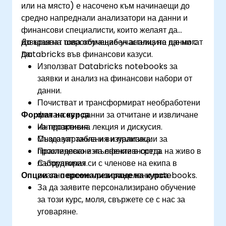
или на място) е насочено към начинаещи до
средно напреднали анализатори на данни и
финансови специалисти, които желаят да
извършват широкомащабен анализ на данни с
До края на това обучение участниците ще могат
Databricks във финансови казуси.
да:
Използват Databricks notebooks за
заявки и анализ на финансови набори от
данни.
Почистват и трансформират необработени
Формат на курса
финансови данни за отчитане и извличане
на прозрения.
Интерактивна лекция и дискусия.
Създават табла и визуализации за
Много упражнения и практика.
проследяване на ефективността.
Практическо изпълнение в среда на живо в
Сътрудничат си с членове на екипа в
лаборатория.
Опции за персонализиране на курса
реално време чрез споделени notebooks.
За да заявите персонализирано обучение
за този курс, моля, свържете се с нас за
уговаряне.