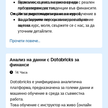
аномалии, оценка на рискове или
Практическо изпълнение в среда с реален
прогнозиране на тенденции във финансите.
лабораторен достъп.
Опции за персонализиране на курса
Интегрират модели за машинно обучение в
мащабируеми потоци за непрекъсната
За да заявите персонализирано обучение
оценка.
за този курс, моля, свържете се с нас, за да
уточним детайлите.
Прочети повече...
Анализ на данни с Databricks за
финанси
14 Часа
Databricks е унифицирана аналитична
платформа, предназначена за големи данни и
машинно обучение в среда за съвместна
работа.
Това обучение с инструктор на живо (онлайн