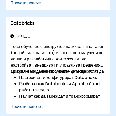
Прочети повече...
Databricks
14 Часа
Това обучение с инструктор на живо в България
(онлайн или на място) е насочено към учени по
данни и разработчици, които желаят да
настройват, внедряват и управляват решения
за анализ на данни с помощта на Databricks.
До края на обучението участниците ще могат да:
Настройват и конфигурират Databricks.
Разбират как Databricks и Apache Spark
работят заедно.
Научат как да зареждат и трансформират
данни в Databricks.
Прочети повече...