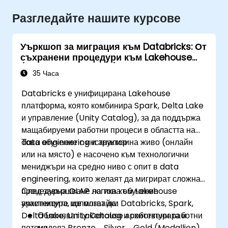
Разгледайте нашите курсове
Уъркшоп за миграция към Databricks: От
съхранени процедури към Lakehouse
(5-дневен интензив)
35 Часа
Databricks е унифицирана Lakehouse
платформа, която комбинира Spark, Delta Lake
и управление (Unity Catalog), за да поддържа
мащабируеми работни процеси в областта на
data engineering и анализи.
Това обучение с инструктор на живо (онлайн
или на място) е насочено към технологични
мениджъри на средно ниво с опит в data
engineering, които желаят да мигрират сложна
процедурна OLAP логика към Lakehouse
След завършване на това обучение
архитектура, използвайки Databricks, Spark,
участниците ще могат да:
Delta Lake, Unity Catalog и собствени работни
Обясняват Lakehouse архитектурата и
потоци.
модела Bronze→Silver→Gold (Medallion).