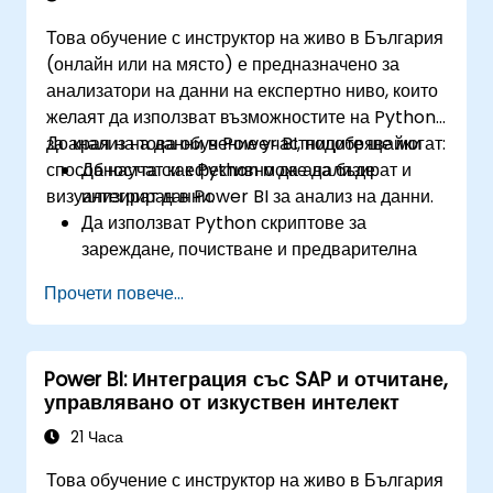
Това обучение с инструктор на живо в България
(онлайн или на място) е предназначено за
анализатори на данни на експертно ниво, които
желаят да използват възможностите на Python
за анализ на данни в Power BI, подобрявайки
До края на това обучение участниците ще могат:
способността си ефективно да анализират и
Да научат как Python може да бъде
визуализират данни.
интегриран в Power BI за анализ на данни.
Да използват Python скриптове за
зареждане, почистване и предварителна
обработка на данни в средата на Power BI.
Прочети повече...
Да подобрят възможностите за
визуализация на данни чрез създаване на
персонализирани и интерактивни
Power BI: Интеграция със SAP и отчитане,
визуализации с Python.
управлявано от изкуствен интелект
Да придобият умения за напреднал анализ
на данни с Python.
21 Часа
Това обучение с инструктор на живо в България