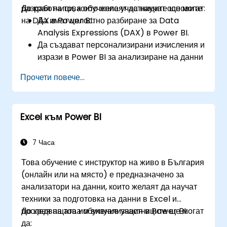
разработчици, които желаят да научат основите
До края на това обучение участниците ще могат:
на DAX в Power BI.
Да имат цялостно разбиране за Data
Analysis Expressions (DAX) в Power BI.
Да създават персонализирани изчисления и
изрази в Power BI за анализиране на данни
и извличане на прозрения.
Прочети повече...
Да научат най-добрите практики за
оптимизиране на производителността на
DAX.
Excel към Power BI
7 Часа
Това обучение с инструктор на живо в България
(онлайн или на място) е предназначено за
анализатори на данни, които желаят да научат
техники за подготовка на данни в Excel и
последващата им визуализация в Power BI.
До края на това обучение участниците ще могат
да: