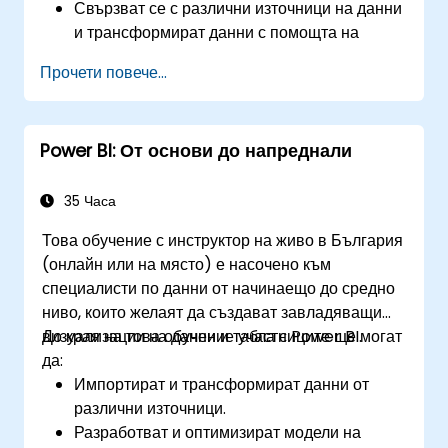
Свързват се с различни източници на данни
и трансформират данни с помощта на
Power Query.
Прочети повече...
Създават интерактивни табла за
управление и отчети.
Използват DAX (Data Analysis
Power BI: От основи до напреднали
Expressions) за изчисления и моделиране
на данни.
Публикуват и споделят отчети сигурно в
35 Часа
рамките на организацията.
Това обучение с инструктор на живо в България
Да се подготвят за сертификация по Power
(онлайн или на място) е насочено към
BI (PL-300: Microsoft Power BI Data
специалисти по данни от начинаещо до средно
Analyst).
ниво, които желаят да създават завладяващи
визуализации на данни и табла с Power BI.
До края на това обучение участниците ще могат
да:
Импортират и трансформират данни от
различни източници.
Разработват и оптимизират модели на