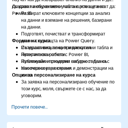
създават интерактивни табла с помощта на
До края на обучението участниците ще могат да:
Power BI.
Разбират ключовите концепции за анализ
на данни и вземане на решения, базирани
на данни.
Подготвят, почистват и трансформират
Формат на курса
данни с помощта на Power Query.
Създават визуално привлекателни табла и
Интерактивна лекция и дискусия.
интерактивни отчети.
Практическа работа с Power BI,
Публикуват и споделят сигурно табла със
използвайки примерни набори от данни.
заинтересовани страни.
Насочвани упражнения и демонстрации на
Опции за персонализиране на курса
живо.
За заявка на персонализирано обучение по
този курс, моля, свържете се с нас, за да
уговорим.
Прочети повече...