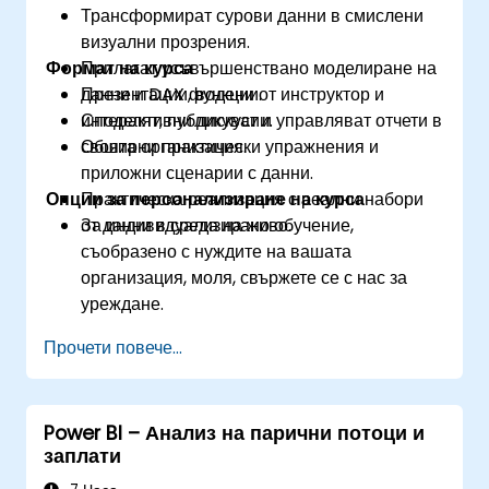
Трансформират сурови данни в смислени
визуални прозрения.
Формат на курса
Прилагат усъвършенствано моделиране на
данни и DAX функции.
Презентации, водени от инструктор и
Споделят, публикуват и управляват отчети в
интерактивни дискусии.
своята организация.
Обширни практически упражнения и
приложни сценарии с данни.
Опции за персонализиране на курса
Практическа реализация с реални набори
от данни в среда на живо.
За индивидуализирано обучение,
съобразено с нуждите на вашата
организация, моля, свържете се с нас за
уреждане.
Прочети повече...
Power BI – Анализ на парични потоци и
заплати