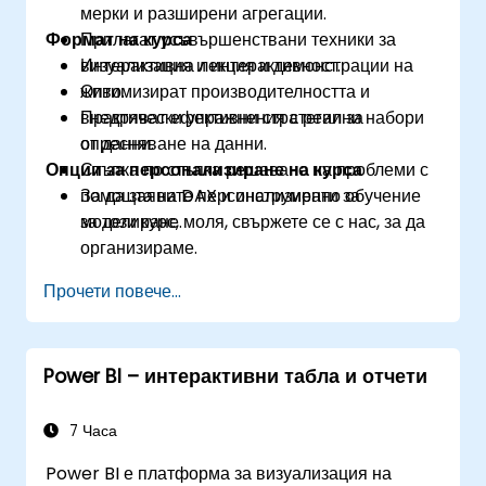
мерки и разширени агрегации.
Формат на курса
Прилагат усъвършенствани техники за
визуализация и интерактивност.
Интерактивна лекция и демонстрации на
Оптимизират производителността и
живо.
внедряват ефективни стратегии за
Практически упражнения с реални набори
опресняване на данни.
от данни.
Опции за персонализиране на курса
Стъпка по стъпка решаване на проблеми с
помощта на DAX и инструменти за
За да заявите персонализирано обучение
моделиране.
за този курс, моля, свържете се с нас, за да
организираме.
Прочети повече...
Power BI – интерактивни табла и отчети
7 Часа
Power BI е платформа за визуализация на