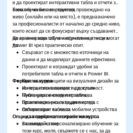
и да проектират интерактивни табла и отчети за
вземане на бизнес решения.
Това обучение с инструктор, провеждано на
живо (онлайн или на място), е предназначено
за професионалисти от начално до средно ниво,
които искат да се фокусират върху създаването
на ангажиращи табла и ефективни отчети в
До края на това обучение участниците ще могат
Power BI чрез практически опит.
да:
Свързват се с множество източници на
данни и да моделират данните ефективно.
Проектират и изграждат удобни за
потребителя табла и отчети в Power BI.
Формат на курса
Прилагат принципи на визуалния дизайн за
яснота, използваемост и достъпност.
Интерактивна лекция и дискусия.
Публикуват и споделят табла за
Много упражнения и практика.
организационно сътрудничество.
Практическа реализация в среда с
Оптимизират табла за мобилни устройства
лаборатория на живо.
Опции за персонализиране на курса
и да подобряват потребителското
взаимодействие.
За заявка на персонализирано обучение за
този курс, моля, свържете се с нас, за да