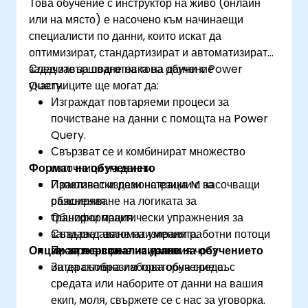
Това обучение с инструктор на живо (онлайн
или на място) е насочено към начинаещи
специалисти по данни, които искат да
оптимизират, стандартизират и автоматизират
задачите за подготовка на данни с Power
След завършване на това обучение
Query.
участниците ще могат да:
Изграждат повтаряеми процеси за
почистване на данни с помощта на Power
Query.
Свързват се и комбинират множество
Формат на обучението
източници на данни.
Използват изрази на езика M за
Практически демонстрации с насочващи
разширяване на логиката за
обяснения.
трансформация.
Обширни практически упражнения за
Създават автоматизирани работни потоци
затвърждаване на уменията.
Опции за персонализиране на обучението
за опресняване на данни.
Практика в реални условия чрез
интерактивна лабораторна среда.
За да съобразим това обучение със
средата или наборите от данни на вашия
екип, моля, свържете се с нас за уговорка.