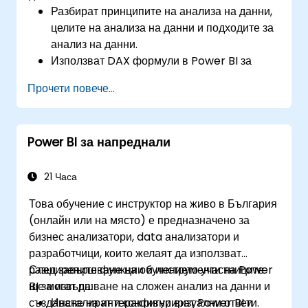
Разбират принципите на анализа на данни,
целите на анализа на данни и подходите за
анализ на данни.
Използват DAX формули в Power BI за
сложни изчисления.
Прочети повече...
Създават и използват визуализации и
диаграми за конкретни случаи на анализ.
Импортират с Power View, за да преминат
Power BI за напреднали
от базиран на Excel Power BI към
самостоятелен Power BI.
21 Часа
Това обучение с инструктор на живо в България
(онлайн или на място) е предназначено за
бизнес анализатори, data анализатори и
разработчици, които желаят да използват
разширените функции и инструменти на Power
След завършване на обучението участниците
BI за извършване на сложен анализ на данни и
ще могат да:
създаване на интерактивни визуални отчети.
Инсталират и конфигурират Power BI и