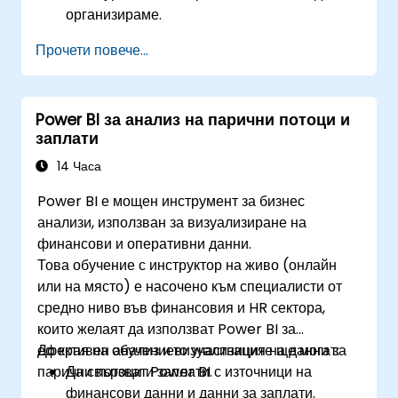
организираме.
Прочети повече...
Power BI за анализ на парични потоци и
заплати
14 Часа
Power BI е мощен инструмент за бизнес
анализи, използван за визуализиране на
финансови и оперативни данни.
Това обучение с инструктор на живо (онлайн
или на място) е насочено към специалисти от
средно ниво във финансовия и HR сектора,
които желаят да използват Power BI за
ефективен анализ и визуализация на данни за
До края на обучението участниците ще могат:
парични потоци и заплати.
Да свързват Power BI с източници на
финансови данни и данни за заплати.