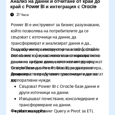
Анализ на данни и отчитане от край до
край с Power BI и интеграция с Oracle
21 Часа
Power BI е инструмент за бизнес разузнаване,
който позволява на потребителите да се
свързват с източници на данни, да
трансформират и анализират данни и да
създават интерактивни отчети и табла. Oracle
Това обучение с инструктор на живо (онлайн
Database е широко използвано корпоративно
или на място) е насочено към специалисти по
решение за бази данни, което се интегрира
данни на средно ниво, които желаят да свържат
безпроблемно с Power BI за корпоративно
Oracle бази данни с Power BI, за да проектират,
отчитане.
анализират и представят приложими идеи за
До края на това обучение участниците ще могат
корпоративни нужди.
да:
Свързват Power BI с Oracle бази данни и
други източници на данни.
Извършват почистване, консолидиране и
трансформиране на данни.
Формат на курса
Използват Power Query и Pivot за ETL