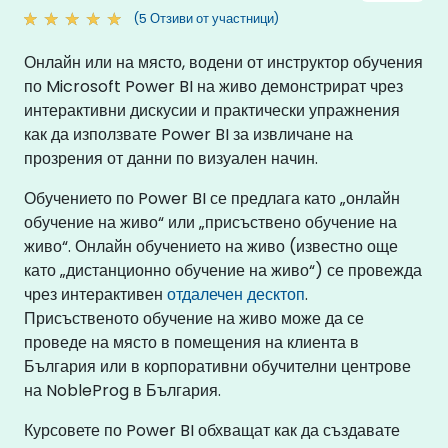
(5 Отзиви от участници)
Онлайн или на място, водени от инструктор обучения
по Microsoft Power BI на живо демонстрират чрез
интерактивни дискусии и практически упражнения
как да използвате Power BI за извличане на
прозрения от данни по визуален начин.
Обучението по Power BI се предлага като „онлайн
обучение на живо“ или „присъствено обучение на
живо“. Онлайн обучението на живо (известно още
като „дистанционно обучение на живо“) се провежда
чрез интерактивен
отдалечен десктоп
.
Присъственото обучение на живо може да се
проведе на място в помещения на клиента в
България или в корпоративни обучителни центрове
на NobleProg в България.
Курсовете по Power BI обхващат как да създавате