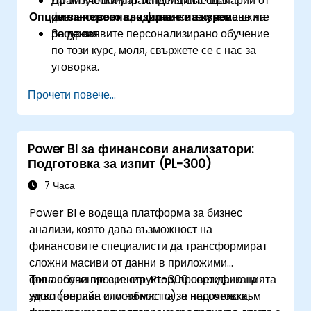
Да визуализират тенденциите във
Практически упражнения със сценарии от
Опции за персонализиране на курса
финансовото представяне за вземане на
реалния свят във финансите и човешките
решения.
ресурси.
За да заявите персонализирано обучение
по този курс, моля, свържете се с нас за
уговорка.
Прочети повече...
Power BI за финансови анализатори:
Подготовка за изпит (PL-300)
7 Часа
Power BI е водеща платформа за бизнес
анализи, която дава възможност на
финансовите специалисти да трансформират
сложни масиви от данни в приложими
финансови прозрения. PL-300 сертификацията
Това обучение с инструктор, провеждано на
удостоверява способността за подготовка,
живо (онлайн или на място), е насочено към