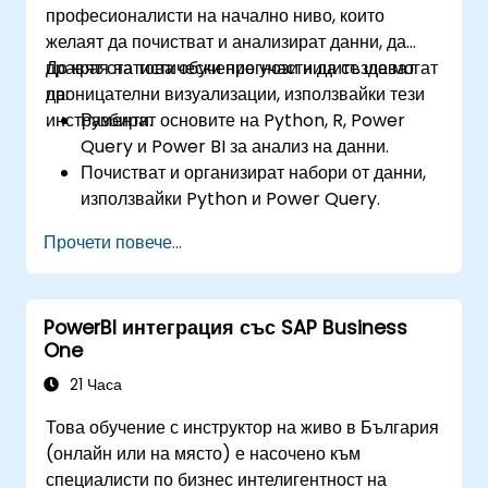
професионалисти на начално ниво, които
желаят да почистват и анализират данни, да
правят статистически прогнози и да създават
До края на това обучение участниците ще могат
проницателни визуализации, използвайки тези
да:
инструменти.
Разбират основите на Python, R, Power
Query и Power BI за анализ на данни.
Почистват и организират набори от данни,
използвайки Python и Power Query.
Извършват статистически анализ и
Прочети повече...
прогнози с R.
Създават професионални табла за
управление и отчети с Power BI.
PowerBI интеграция със SAP Business
Интегрират и анализират ефективно данни
One
от множество източници.
21 Часа
Това обучение с инструктор на живо в България
(онлайн или на място) е насочено към
специалисти по бизнес интелигентност на