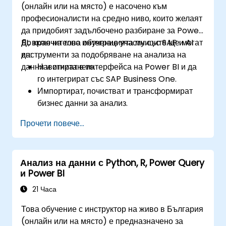
(онлайн или на място) е насочено към
професионалисти на средно ниво, които желаят
да придобият задълбочено разбиране за Power
BI, включително интеграцията му със SAP и AI
До края на това обучение участниците ще могат
инструменти за подобряване на анализа на
да:
данни и отчитането.
Навигират в интерфейса на Power BI и да
го интегрират със SAP Business One.
Импортират, почистват и трансформират
бизнес данни за анализ.
Изграждат стабилни модели на данни и да
Прочети повече...
прилагат DAX за задълбочени прозрения.
Създават убедителни визуализации и табла
за управление.
Анализ на данни с Python, R, Power Query
Използват AI инструменти като Copilot и
и Power BI
ChatGPT за подобрено отчитане.
Публикуват, споделят и управляват отчети в
21 Часа
Power BI ефективно.
Това обучение с инструктор на живо в България
(онлайн или на място) е предназначено за