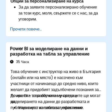
Опции за персонализиране на курса
За да заявите персонализирано обучение
за този курс, моля, свържете се с нас, за да
уговорим.
Прочети повече...
Power BI за моделиране на данни и
разработка на табла за управление
35 Часа
Това обучение с инструктор на живо в България
(онлайн или на място) е насочено към
участници от начинаещо до средно ниво, които
желаят да придобият задълбочени познания за
Power BI – от работната му среда и
До края на това обучение участниците ще могат
моделирането на данни до разработката и
да:
публикуването на табла за управление.
Навигират и използват ефективно