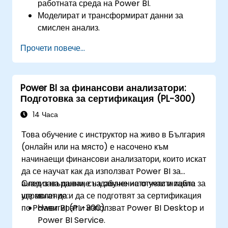
работната среда на Power BI.
Моделират и трансформират данни за
смислен анализ.
Прилагат основни функции и DAX
Прочети повече...
изчисления, за да подобрят обработката на
данни.
Създават и персонализират интерактивни
Power BI за финансови анализатори:
табла и отчети.
Подготовка за сертификация (PL-300)
Публикуват, споделят и експортират отчети
за ползване в организацията.
14 Часа
Това обучение с инструктор на живо в България
(онлайн или на място) е насочено към
начинаещи финансови анализатори, които искат
да се научат как да използват Power BI за
анализ на данни, създаване на отчети и табла за
След завършване на обучението участниците
управление и да се подготвят за сертификация
ще могат да:
по Power BI (PL-300).
Навигират и използват Power BI Desktop и
Power BI Service.