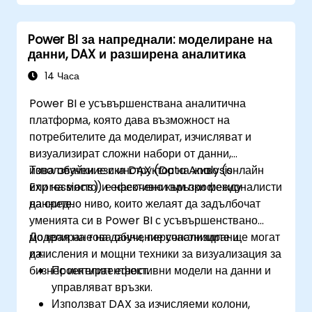
Power BI за напреднали: моделиране на
данни, DAX и разширена аналитика
14 Часа
Power BI е усъвършенствана аналитична
платформа, която дава възможност на
потребителите да моделират, изчисляват и
визуализират сложни набори от данни,
използвайки езика DAX (Data Analysis
Това обучение с инструктор на живо (онлайн
Expressions) и ефективни връзки между
или на място) е насочено към професионалисти
данните.
на средно ниво, които желаят да задълбочат
уменията си в Power BI с усъвършенствано
моделиране на данни, персонализирани
До края на това обучение участниците ще могат
изчисления и мощни техники за визуализация за
да:
бизнес интелигентност.
Проектират ефективни модели на данни и
управляват връзки.
Използват DAX за изчисляеми колони,