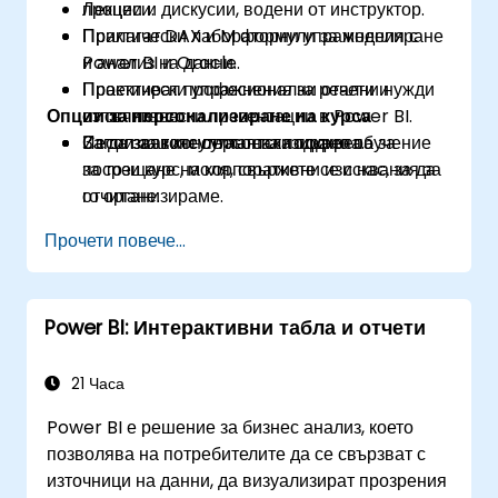
процеси.
Лекции и дискусии, водени от инструктор.
Прилагат DAX и M формули за моделиране
Практически лабораторни упражнения с
и анализ на данни.
Power BI и Oracle.
Проектират професионални отчети и
Практически упражнения за реални нужди
Опции за персонализиране на курса
изпълнителски презентации в Power BI.
от отчитане.
Използват консултантска подкрепа за
Сесии за консултантска подкрепа.
За да заявите персонализирано обучение
посрещане на корпоративни изисквания за
за този курс, моля, свържете се с нас, за да
отчитане.
го организираме.
Прочети повече...
Power BI: Интерактивни табла и отчети
21 Часа
Power BI е решение за бизнес анализ, което
позволява на потребителите да се свързват с
източници на данни, да визуализират прозрения