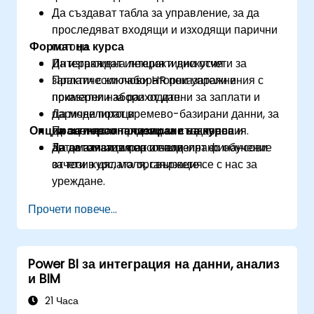
Да създават табла за управление, за да
проследяват входящи и изходящи парични
Формат на курса
потоци.
Да изграждат интерактивни отчети за
Интерактивна лекция и дискусия
заплати с ключови HR показатели и
Практически лабораторни упражнения с
показатели за разходите.
примерни набори от данни за заплати и
Да моделират времево-базирани данни, за
парични потоци
Опции за персонализиране на курса
да оценяват тенденции и отклонения.
Практически проекти за създаване и
Да автоматизират и споделят финансови
автоматизация на отчети
За да заявите персонализирано обучение
отчети в цялата организация.
за този курс, моля, свържете се с нас за
уреждане.
Прочети повече...
Power BI за интеграция на данни, анализ
и BIM
21 Часа