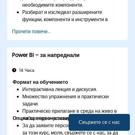
необходимите компоненти.
Разбират и изследват разширените
функции, компоненти и инструменти в
Power BI.
Прочети повече...
Получават ценни прозрения за напреднал
анализ на данни и стратегия.
Прилагат напреднали техники за
Power BI – за напреднали
моделиране на данни.
Научат как да прилагат сложни формули и
изчисления с помощта на DAX.
14 Часа
Познават съветите и триковете за
Формат на обучението
обработка, визуализация и представяне на
Интерактивна лекция и дискусия.
данни.
Множество упражнения и практически
Правят отчетите и таблата за управление
задачи.
интерактивни, за да се улесни
Практическо прилагане в среда на живо в
сътрудничеството в Power BI.
Опции за персонализиране на обучението
лабораторни условия.
Научат и изследват вградените аналитични
Свържете се с нас
За да заявите персонализирано обучение
възможности в Power BI.
за този курс, моля, свържете се с нас, за да