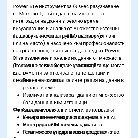
Power BI е инструмент за бизнес разузнаване
от Microsoft, който дава възможност за
интеграция на данни в реално време,
визуализация и анализ от множество източници
на данни, включително BIM платформи.
Това обучение с инструктор на живо (онлайн
или на място) е насочено към професионалисти
на средно ниво, които искат да внедрят Power
BI за извличане и анализ на данни от множество
бази данни и BIM модели, използвайки AI
До края на това обучение участниците ще могат
инструменти за откриване на тенденции и
да:
създаване на отчети.
Внедрят Power BI за интеграция на данни в
реално време.
Извличат и анализират данни от множество
бази данни и BIM източници.
Формат на курса
Създават визуални отчети, използвайки
анализ на тенденции с подкрепата на AI.
Интерактивна лекция и дискусия.
Интегрират BIM модели с данни за
Много упражнения и практика.
технически и управленски прозрения.
Практическо внедряване в среда на живо.