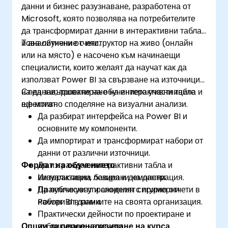
данни и бизнес разузнаване, разработена от
Microsoft, която позволява на потребителите
да трансформират данни в интерактивни табла
и аналитични отчети.
Това обучение с инструктор на живо (онлайн
или на място) е насочено към начинаещи
специалисти, които желаят да научат как да
използват Power BI за свързване на източници
на данни, проектиране на интерактивни табла и
След завършване на обучението участниците
ефективно споделяне на визуални анализи.
ще могат:
Да разбират интерфейса на Power BI и
основните му компоненти.
Да импортират и трансформират набори от
данни от различни източници.
Формат на обучението
Да изграждат интерактивни табла и
визуализации, базирани на данни.
Интерактивна лекция и демонстрация.
Да публикуват и споделят сигурно отчети в
Практически упражнения с примерни
Power BI в рамките на своята организация.
набори от данни.
Практически дейности по проектиране и
Опции за персонализиране на курса
публикуване на отчети.