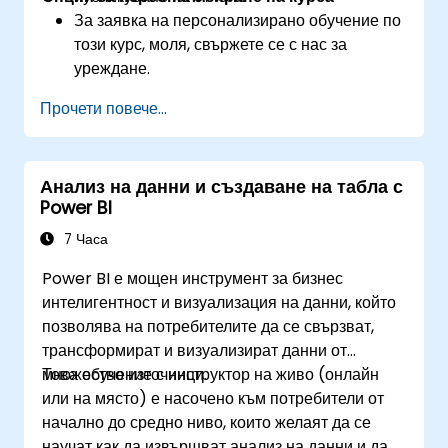
За заявка на персонализирано обучение по
този курс, моля, свържете се с нас за
уреждане.
Прочети повече...
Анализ на данни и създаване на табла с
Power BI
7 Часа
Power BI е мощен инструмент за бизнес
интелигентност и визуализация на данни, който
позволява на потребителите да се свързват,
трансформират и визуализират данни от
множество източници.
Това обучение с инструктор на живо (онлайн
или на място) е насочено към потребители от
начално до средно ниво, които желаят да се
научат как да извършват анализ на данни и да