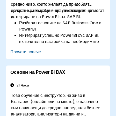
средно ниво, които желаят да придобият
цялостно разбиране и практически умения за
До края на това обучение участниците ще могат
интегриране на PowerBI със SAP B1.
да:
Разбират основите на SAP Business One и
PowerBI.
Интегрират успешно PowerBI със SAP B1,
включително настройка на необходимите
инструменти и конектори.
Прочети повече...
Извличат ефективно данни от SAP B1 и да ги
трансформират в PowerBI за ефективен
анализ.
Основи на Power BI DAX
Създават динамични и аналитични справки
и табла за управление в PowerBI,
използвайки данни от SAP B1.
21 Часа
Това обучение с инструктор, на живо в
България (онлайн или на място), е насочено
към начинаещи до средно напреднали бизнес
анализатори, анализатори на данни и