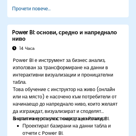
Прочети повече...
Power BI: основи, средно и напреднало
ниво
14 Часа
Power BI е инструмент за бизнес анализ,
използван за трансформиране на данни в
интерактивни визуализации и проницателни
табла.
Това обучение с инструктор на живо (онлайн
или на място) е насочено към потребители от
начинаещо до напреднало ниво, които желаят
да изграждат, визуализират и споделят
аналитични отчети с помощта на Power BI.
В края на курса участниците ще могат да:
Проектират базирани на данни табла и
отчети с Power BI.