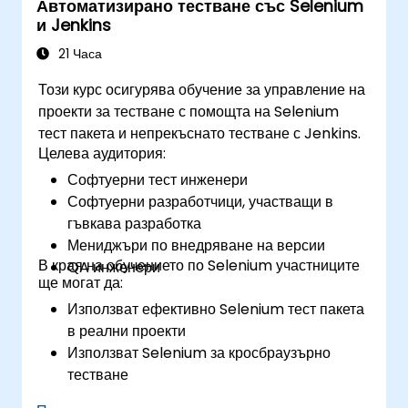
Автоматизирано тестване със Selenium
и Jenkins
21 Часа
Този курс осигурява обучение за управление на
проекти за тестване с помощта на Selenium
тест пакета и непрекъснато тестване с Jenkins.
Целева аудитория:
Софтуерни тест инженери
Софтуерни разработчици, участващи в
гъвкава разработка
Мениджъри по внедряване на версии
В края на обучението по Selenium участниците
QA инженери
ще могат да:
Използват ефективно Selenium тест пакета
в реални проекти
Използват Selenium за кросбраузърно
тестване
Разпределят тестовете чрез Selenium Grid