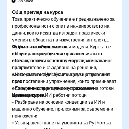
35 Часа
Общ преглед на курса
Това практическо обучение е предназначено за
професионалисти с опит в инженерството на
данни, които искат да изградят практически
умения в областта на изкуствения интелект,
Python и големите езикови модели. Курсът се
Формат на обучението
фокусира върху реални приложения, като
• Присъствено обучение в класна стая
обхваща използването на модели, инженеринг
• Сесии, водени от инструктор, с насочвана
на промптове и създаване на решения,
практика
задвижвани от ИИ. Участниците ще преминат
• Интерактивни дискусии и казуси от реалния
през постепенни упражнения, които преминават
свят
от основни концепции до изграждане на готови
• Ежедневни практически упражнения
за внедряване ИИ работни потоци.
Цели на курса
• Разбиране на основни концепции за ИИ и
машинно обучение, приложими за съвременни
приложения
• Усъвършенстване на уменията за Python за