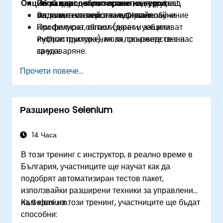
Опции за персонализиране на курса
Изграждат добре тестван код с pytest,
Обобщаващ мини-проект, интегриращ
тестване на свойства и CI пайплайни.
модели, тестване и внедряване.
За заявка на персонализирано обучение
Профилират, оптимизират и защитават
или фокусна област (данни, уеб или
Python приложения за производствена
инфраструктура), моля, свържете се с нас
среда.
за уговаряне.
Пакетират, разпространяват и внедряват
Прочети повече...
Python проекти, използвайки съвременни
инструменти и контейнери.
Разширено Selenium
14 Часа
В този тренинг с инструктор, в реално време в
България, участниците ще научат как да
подобрят автоматизиран тестов пакет,
използвайки разширени техники за управление
на Selenium.
Към края на този тренинг, участниците ще бъдат
способни: