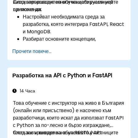
високопроизводителни и мащабируеми уеб
След завършване на обучението участниците
приложения.
ще могат да:
Настройват необходимата среда за
разработка, която интегрира FastAPI, React
и MongoDB.
Разбират основните концепции,
характеристики и предимства на FARM
Прочети повече...
стека.
Се научат как да изграждат REST API с
FastAPI.
Разработка на API с Python и FastAPI
Се научат как да проектират интерактивни
приложения с React.
Разработват, тестват и внедряват
14 Часа
приложения (преден и заден край),
Това обучение с инструктор на живо в България
използвайки FARM стека.
(онлайн или присъствено) е насочено към
разработчици, които искат да използват FastAPI
с Python за по-лесно и бързо изграждане,
тестване и внедряване на RESTful API.
След завършване на обучението участниците