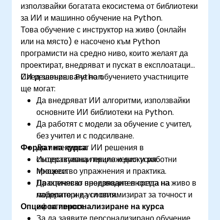
използвайки богатата екосистема от библиотеки
кариерата.
за ИИ и машинно обучение на Python.
Това обучение с инструктор на живо (онлайн
или на място) е насочено към Python
програмисти на средно ниво, които желаят да
проектират, внедряват и пускат в експлоатация
ИИ решения с Python.
След завършване на обучението участниците
ще могат:
Да внедряват ИИ алгоритми, използвайки
основните ИИ библиотеки на Python.
Да работят с модели за обучение с учител,
без учител и с подсилване.
Формат на курса
Да интегрират ИИ решения в
съществуващи приложения и работни
Интерактивна лекция и дискусия.
процеси.
Множество упражнения и практика.
Да оценяват производителността на
Практическо внедряване в среда на живо в
моделите и да ги оптимизират за точност и
лабораторни условия.
Опции за персонализиране на курса
ефективност.
За да заявите персонализирано обучение