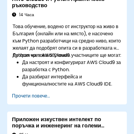
ръководство
архитектури на невронни мрежи. Разглежда
утвърдени методи за работа с инструменти като
14 Часа
scikit-learn, Apache Spark MLlib и Jupyter
Това обучение, водено от инструктор на живо в
notebooks за практическа разработка на
България (онлайн или на място), е насочено
изкуствен интелект. Помага на специалистите
към Python разработчици на средно ниво, които
да внедряват практични модели за машинно
желаят да подобрят опита си в разработката на
обучение, да оценяват ограниченията на
Python чрез AWS Cloud9.
До края на това обучение участниците ще могат:
алгоритмите и да завършват приложни проекти
Да настроят и конфигурират AWS Cloud9 за
за решаване на реални проблеми.
разработка с Python.
Да разбират интерфейса и
функционалностите на AWS Cloud9 IDE.
Да пишат, дебъгват и внедряват Python
Прочети повече...
приложения в AWS Cloud9.
Да си сътрудничат с други разработчици
чрез платформата AWS Cloud9.
Приложен изкуствен интелект по
Да интегрират AWS Cloud9 с други AWS
поръчка и инженеринг на големи
услуги за усъвършенствани внедрявания.
езикови модели с Python