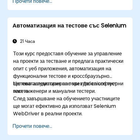
Прочети повече...
Изпълняват регресионни Selenium тестове
в Jenkins
Подготвят тестови отчети и периодични
Автоматизация на тестове със Selenium
доклади с Jenkins
21 Часа
Този курс предоставя обучение за управление
на проекти за тестване и предлага практически
опит с уеб приложения, автоматизация на
функционални тестове и кроссбраузърно
тестово автоматизиране чрез Selenium тест
Целевата аудитория на този курс са софтуерни
пакета.
тест инженери и мануални тестери.
След завършване на обучението участниците
ще могат ефективно да използват Selenium
WebDriver в реални проекти.
Прочети повече...