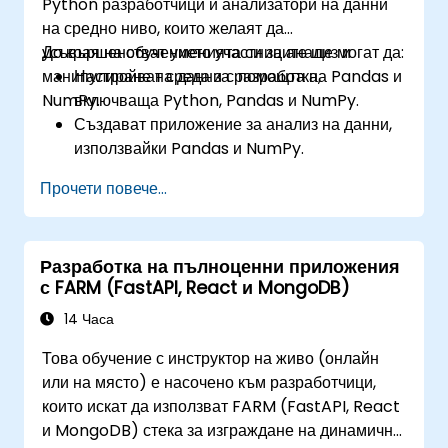
Python разработчици и анализатори на данни
на средно ниво, които желаят да
усъвършенстват уменията си за анализ и
До края на обучението участниците ще могат да:
манипулиране на данни с помощта на Pandas и
Настройват среда за разработка,
NumPy.
включваща Python, Pandas и NumPy.
Създават приложение за анализ на данни,
използвайки Pandas и NumPy.
Извършват усъвършенствани операции по
Прочети повече...
преобразуване, сортиране и филтриране на
данни.
Провеждат агрегиращи операции и
Разработка на пълноценни приложения
анализират времеви редове от данни.
с FARM (FastAPI, React и MongoDB)
Визуализират данни с помощта на
Matplotlib и други библиотеки за
14 Часа
визуализация.
Това обучение с инструктор на живо (онлайн
Дебъгват и оптимизират своя код за анализ
или на място) е насочено към разработчици,
на данни.
които искат да използват FARM (FastAPI, React
и MongoDB) стека за изграждане на динамични,