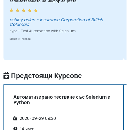
запаметяването на информацията
н
т
и
п
ashley bolen - Insurance Corporation of British
Columbia
п
Курс - Test Automation with Selenium
N
a
Машинен превод
К
М
Предстоящи Курсове
Автоматизирано тестване със Selenium и
Python
2026-09-29 09:30
14 часa