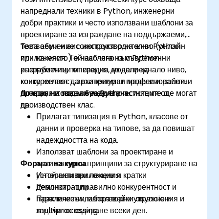
напреднали техники в Python, инженерни
добри практики и често използвани шаблони за
проектиране за изграждане на поддържаеми,
тестваеми и високопроизводителни Python
Това обучение с инструктор на живо (онлайн
приложения. Той набляга на съвременни
или на място) е насочено към Python
инструменти, типизация, модели на
разработчици от средно до напреднало ниво,
конкурентност, архитектурни модели и работни
които желаят да възприемат професионални
потоци, готови за внедряване.
практики и модели за Python системи от
До края на това обучение участниците ще могат
производствен клас.
да:
Прилагат типизация в Python, класове от
данни и проверка на типове, за да повишат
надеждността на кода.
Използват шаблони за проектиране и
Формат на курса
архитектурни принципи за структуриране на
устойчиви приложения.
Интерактивни лекции и кратки
Реализират правилно конкурентност и
демонстрации.
паралелизъм, използвайки asyncio и
Практически лабораторни упражнения и
multiprocessing.
задачи по кодиране всеки ден.