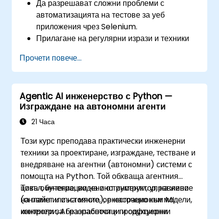
Да разрешават сложни проблеми с
автоматизацията на тестове за уеб
приложения чрез Selenium.
Прилагане на регулярни изрази и техники
за верификация на база шаблони.
Прочети повече...
Обработка на изключения, които спират
изпълнението на теста.
Програмно търсене на уеб обекти.
Agentic AI инженерство с Python —
Динамично заснемане на данни от уеб
Изграждане на автономни агенти
контроли.
Създаване на рамка за тестване,
21 Часа
управлявана от данни.
Този курс преподава практически инженерни
Разпределение на тестовете чрез Selenium
техники за проектиране, изграждане, тестване и
Grid.
внедряване на агентни (автономни) системи с
помощта на Python. Той обхваща агентния
цикъл, интеграции на инструменти, управление
Това обучение, водено от инструктор, на живо
на памет и състояние, оркестрационни модели,
(онлайн или на място), е насочено към ML
контроли за безопасност и продукционни
инженери, AI разработчици и софтуерни