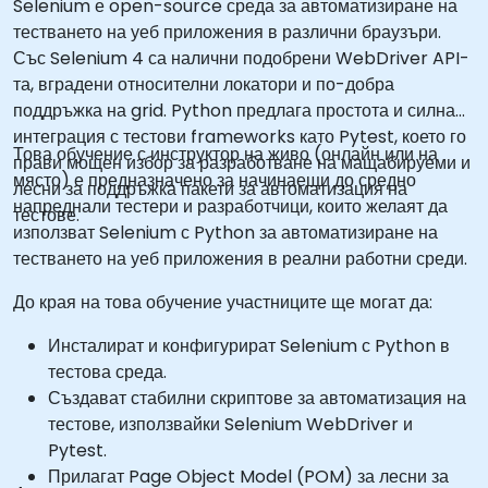
Selenium е open-source среда за автоматизиране на
тестването на уеб приложения в различни браузъри.
Със Selenium 4 са налични подобрени WebDriver API-
та, вградени относителни локатори и по-добра
поддръжка на grid. Python предлага простота и силна
интеграция с тестови frameworks като Pytest, което го
Това обучение с инструктор на живо (онлайн или на
прави мощен избор за разработване на мащабируеми и
място) е предназначено за начинаещи до средно
лесни за поддръжка пакети за автоматизация на
напреднали тестери и разработчици, които желаят да
тестове.
използват Selenium с Python за автоматизиране на
тестването на уеб приложения в реални работни среди.
До края на това обучение участниците ще могат да:
Инсталират и конфигурират Selenium с Python в
тестова среда.
Създават стабилни скриптове за автоматизация на
тестове, използвайки Selenium WebDriver и
Pytest.
Прилагат Page Object Model (POM) за лесни за