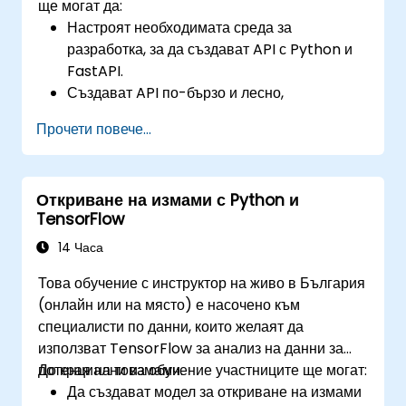
ще могат да:
Настроят необходимата среда за
разработка, за да създават API с Python и
FastAPI.
Създават API по-бързо и лесно,
използвайки библиотеката FastAPI.
Прочети повече...
Научат как да създават модели на данни и
схеми, базирани на Pydantic и OpenAPI.
Свързват API с база данни чрез
Откриване на измами с Python и
SQLAlchemy.
TensorFlow
Внедрят сигурност и удостоверяване в API,
използвайки инструментите на FastAPI.
14 Часа
Изграждат контейнерни изображения и
Това обучение с инструктор на живо в България
внедряват уеб API на сървър в облак.
(онлайн или на място) е насочено към
специалисти по данни, които желаят да
използват TensorFlow за анализ на данни за
потенциални измами.
До края на това обучение участниците ще могат:
Да създават модел за откриване на измами