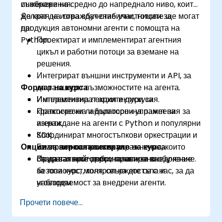
съображения.
инженери на средно до напреднало ниво, които
желаят да изграждат стабилни, готови за
До края на това обучение участниците ще могат
продукция автономни агенти с помощта на
да:
Python.
Проектират и имплементират агентния
цикъл и работни потоци за вземане на
решения.
Интегрират външни инструменти и API, за
Формат на курса
да разширят възможностите на агента.
Имплементират архитектури за
Интерактивна лекция и дискусия.
краткосрочна и дългосрочна памет за
Практически лабораторни упражнения за
агенти.
изграждане на агенти с Python и популярни
Координират многостъпкови оркестрации и
SDK.
Опции за персонализиране на курса
композитност на агенти.
Базирани на проекти упражнения, които
Прилагат най-добри практики за
създават прототипи, готови за внедряване.
За да заявите персонализирано обучение
безопасност, контрол на достъпа и
за този курс, моля, свържете се с нас, за да
наблюдаемост за внедрени агенти.
уговорим.
Прочети повече...