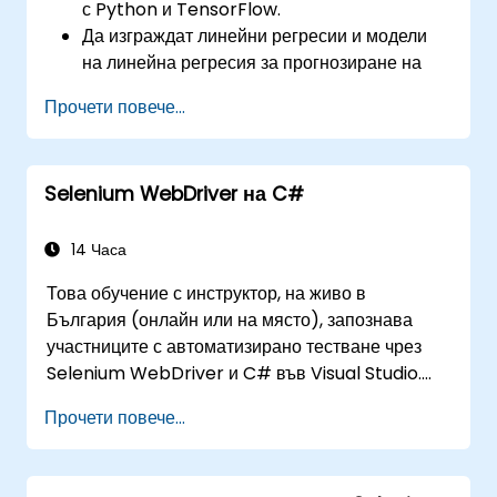
с Python и TensorFlow.
Да изграждат линейни регресии и модели
на линейна регресия за прогнозиране на
измами.
Прочети повече...
Да разработят цялостно AI приложение за
анализ на данни за измами.
Selenium WebDriver на C#
14 Часа
Това обучение с инструктор, на живо в
България (онлайн или на място), запознава
участниците с автоматизирано тестване чрез
Selenium WebDriver и C# във Visual Studio.
Ако нямате опит с програмиране на C# или
Прочети повече...
желаете да го освежите, разгледайте курса: C#
за инженери по автоматизирано тестване.