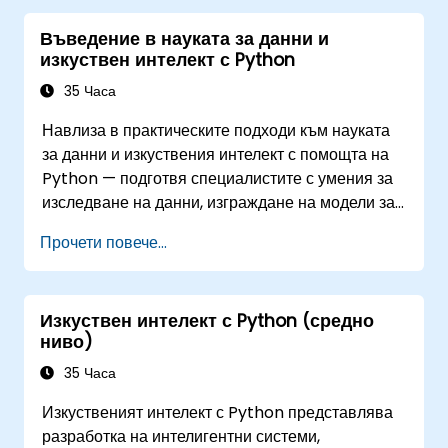
Въведение в науката за данни и
изкуствен интелект с Python
35 Часа
Навлиза в практическите подходи към науката
за данни и изкуствения интелект с помощта на
Python — подготвя специалистите с умения за
изследване на данни, изграждане на модели за
машинно обучение и внедряване на
Прочети повече...
задвижвани от ИИ приложения в бизнес
контекст; Обхваща работни процеси по CRISP-
DM, статистически анализ, обучение с и без
Изкуствен интелект с Python (средно
учител, дълбоко обучение с Tensorflow,
ниво)
обработка на естествен език, големи данни със
Spark и разказване на истории, основано на
35 Часа
данни; Идеален за начинаещи, търсещи
Изкуственият интелект с Python представлява
сертификация по наука за данни с Python и
разработка на интелигентни системи,
обучение по аналитика, ориентирано към