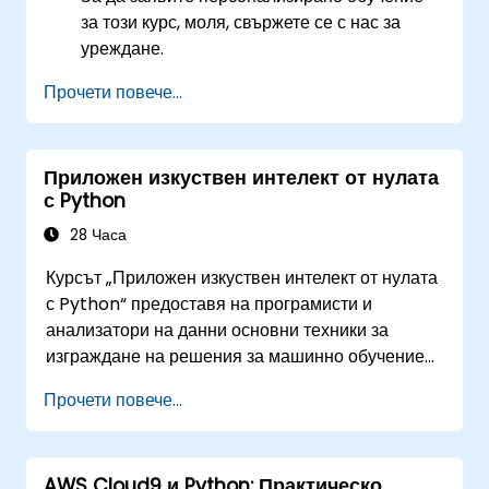
за този курс, моля, свържете се с нас за
уреждане.
Прочети повече...
Приложен изкуствен интелект от нулата
с Python
28 Часа
Курсът „Приложен изкуствен интелект от нулата
с Python“ предоставя на програмисти и
анализатори на данни основни техники за
изграждане на решения за машинно обучение
от самото начало с помощта на Python.
Прочети повече...
Обхваща ключови принципи на контролираното
обучение (класификация и регресия),
неконтролираното обучение (клъстеризация и
AWS Cloud9 и Python: Практическо
откриване на аномалии) и усъвършенствани