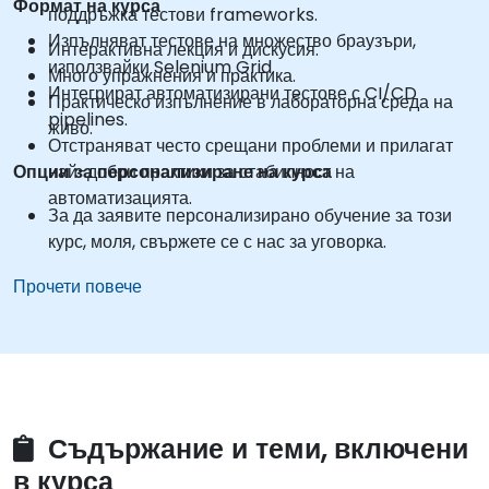
Формат на курса
поддръжка тестови frameworks.
Изпълняват тестове на множество браузъри,
Интерактивна лекция и дискусия.
използвайки Selenium Grid.
Много упражнения и практика.
Интегрират автоматизирани тестове с CI/CD
Практическо изпълнение в лабораторна среда на
pipelines.
живо.
Отстраняват често срещани проблеми и прилагат
Опции за персонализиране на курса
най-добри практики за стабилност на
автоматизацията.
За да заявите персонализирано обучение за този
курс, моля, свържете се с нас за уговорка.
Прочети повече
Съдържание и теми, включени
в курса