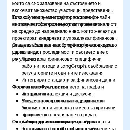
които са със запазване на състоянието и
включват множество участници, представени
като композируеми графи с постоянно
Това обучение с инструктор на живо (онлайн
състояние и контрол върху изпълнението.
или на място) е насочено към професионалисти
на средно до напреднало ниво, които желаят да
проектират, внедряват и управляват финансови
решения, базирани на LangGraph, с подходящо
След завършване на обучението участниците
управление, проследимост и съответствие с
ще могат да:
регулациите.
Проектират финансово-специфични
работни потоци в LangGraph, съобразени с
регулаторните и одитните изисквания.
Интегрират стандарти за финансови данни
Формат на обучението
и онтологии в състоянието на графа и
инструментите.
Интерактивна лекция и дискусия.
Внедряват контроли за надеждност,
Множество упражнения и практически
безопасност и човешка намеса за критични
занятия.
процеси.
Практическо внедряване в среда с
Опции за персонализиране на курса
Въвеждат в експлоатация, наблюдават и
лаборатория на живо.
оптимизират LangGraph системи за
За заявка на персонализирано обучение за