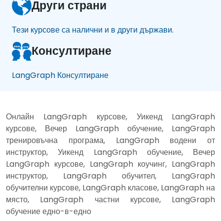
Други страни
Тези курсове са налични и в други държави.
Консултиране
LangGraph Консултиране
Онлайн LangGraph курсове, Уикенд LangGraph
курсове, Вечер LangGraph обучение, LangGraph
тренировъчна програма, LangGraph водени от
инструктор, Уикенд LangGraph обучение, Вечер
LangGraph курсове, LangGraph коучинг, LangGraph
инструктор, LangGraph обучител, LangGraph
обучителни курсове, LangGraph класове, LangGraph на
място, LangGraph частни курсове, LangGraph
обучение едно-в-едно