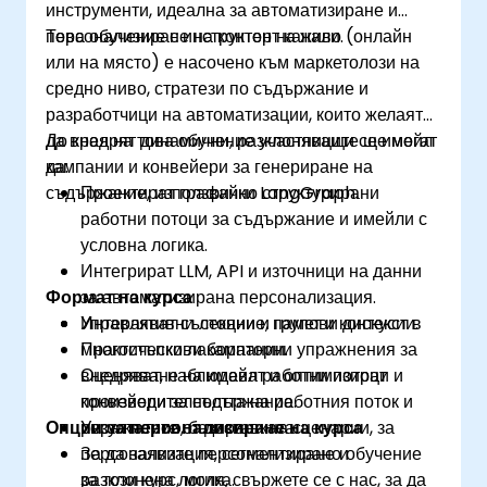
инструменти, идеална за автоматизиране и
персонализиране на контент канали.
Това обучение с инструктор на живо (онлайн
или на място) е насочено към маркетолози на
средно ниво, стратези по съдържание и
разработчици на автоматизации, които желаят
да внедрят динамични, разклоняващи се имейл
До края на това обучение участниците ще могат
кампании и конвейери за генериране на
да:
съдържание, използвайки LangGraph.
Проектират графично структурирани
работни потоци за съдържание и имейли с
условна логика.
Интегрират LLM, API и източници на данни
Формат на курса
за автоматизирана персонализация.
Управляват състояние, памет и контекст в
Интерактивни лекции и групови дискусии.
многостъпкови кампании.
Практически лабораторни упражнения за
Оценяват, наблюдават и оптимизират
внедряване на имейл работни потоци и
производителността на работния поток и
конвейери за съдържание.
Опции за персонализиране на курса
резултатите от доставката.
Упражнения, базирани на сценарии, за
персонализация, сегментиране и
За да заявите персонализирано обучение
разклонена логика.
за този курс, моля, свържете се с нас, за да