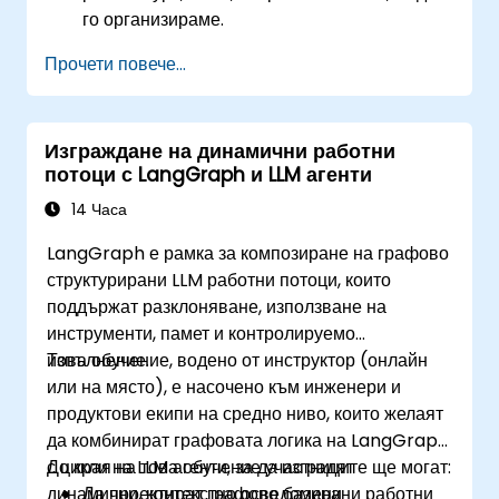
го организираме.
Прочети повече...
Изграждане на динамични работни
потоци с LangGraph и LLM агенти
14 Часа
LangGraph е рамка за композиране на графово
структурирани LLM работни потоци, които
поддържат разклоняване, използване на
инструменти, памет и контролируемо
изпълнение.
Това обучение, водено от инструктор (онлайн
или на място), е насочено към инженери и
продуктови екипи на средно ниво, които желаят
да комбинират графовата логика на LangGraph
с цикли на LLM агенти, за да изградят
До края на това обучение участниците ще могат:
динамични, контекстно осведомени
Да проектират графово базирани работни