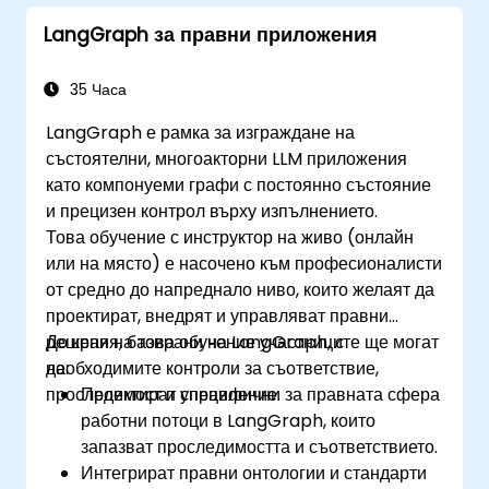
LangGraph за правни приложения
35 Часа
LangGraph е рамка за изграждане на
състоятелни, многоакторни LLM приложения
като компонуеми графи с постоянно състояние
и прецизен контрол върху изпълнението.
Това обучение с инструктор на живо (онлайн
или на място) е насочено към професионалисти
от средно до напреднало ниво, които желаят да
проектират, внедрят и управляват правни
решения, базирани на LangGraph, с
До края на това обучение участниците ще могат
необходимите контроли за съответствие,
да:
проследимост и управление.
Проектират специфични за правната сфера
работни потоци в LangGraph, които
запазват проследимостта и съответствието.
Интегрират правни онтологии и стандарти