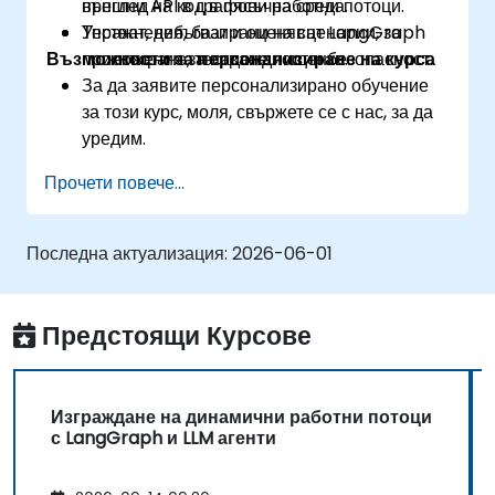
външни API в графови работни потоци.
преглед на код в пясъчна среда.
Тестват, дебъгват и оценяват LangGraph
Упражнения, базирани на сценарии, за
Възможности за персонализиране на курса
приложения за надеждност и безопасност.
проектиране, тестване и оценка.
За да заявите персонализирано обучение
за този курс, моля, свържете се с нас, за да
уредим.
Прочети повече...
Последна актуализация:
2026-06-01
Предстоящи Курсове
Изграждане на динамични работни потоци
с LangGraph и LLM агенти