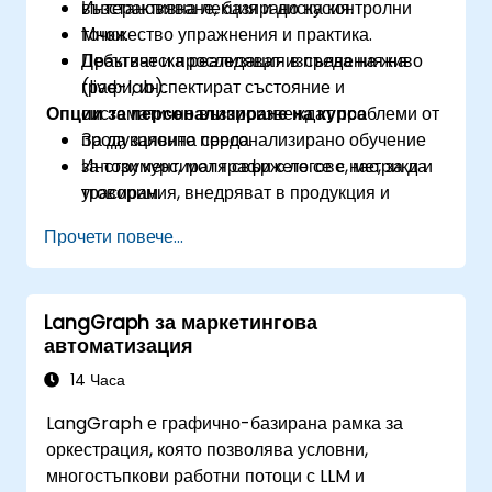
възстановяване, базирано на контролни
Интерактивна лекция и дискусия.
точки.
Множество упражнения и практика.
Дебъгват и проследяват изпълнения на
Практическа реализация в среда на живо
графи, инспектират състояние и
(live-lab).
Опции за персонализиране на курса
систематично възпроизвеждат проблеми от
продукционна среда.
За да заявите персонализирано обучение
Инструментират графи с логове, метрики и
за този курс, моля свържете се с нас, за да
трасирания, внедряват в продукция и
уговорим.
мониторират SLA и разходи.
Прочети повече...
LangGraph за маркетингова
автоматизация
14 Часа
LangGraph е графично-базирана рамка за
оркестрация, която позволява условни,
многостъпкови работни потоци с LLM и