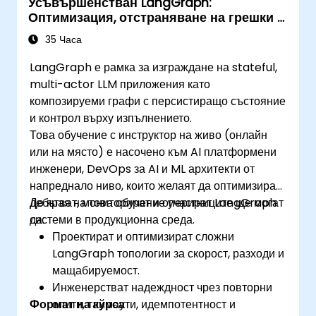
Усъвършенстван LangGraph:
Оптимизация, отстраняване на грешки и
мониторинг на сложни графи
35 Часа
LangGraph е рамка за изграждане на stateful,
multi-actor LLM приложения като
композируеми графи с персистиращо състояние
и контрол върху изпълнението.
Това обучение с инструктор на живо (онлайн
или на място) е насочено към AI платформени
инженери, DevOps за AI и ML архитекти от
напреднало ниво, които желаят да оптимизират,
дебъгват, мониторират и оперират LangGraph
До края на това обучение участниците ще могат
системи в продукционна среда.
да:
Проектират и оптимизират сложни
LangGraph топологии за скорост, разходи и
мащабируемост.
Инженерстват надеждност чрез повторни
Формат на курса
опити, таймаути, идемпотентност и