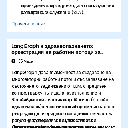
производителност, разходи и споразумения
този курс, моля, свържете се с нас за
за ниво на обслужване (SLA).
уговаряне.
Прочети повече...
LangGraph в здравеопазването:
оркестрация на работни потоци за
регулирани среди
35 Часа
LangGraph дава възможност за създаване на
многоакторни работни потоци със запазване на
състоянието, задвижвани от LLM, с прецизен
контрол върху пътищата на изпълнение и
устойчивост на състоянието. В
Това обучение с инструктор на живо (онлайн
здравеопазването тези способности са от
или на място) е насочено към професионалисти
решаващо значение за съответствие с
от средно до напреднало ниво, които желаят да
регулации, оперативна съвместимост и
проектират, внедряват и управляват
изграждане на системи за подпомагане на
LangGraph-базирани решения в
До края на това обучение участниците ще могат