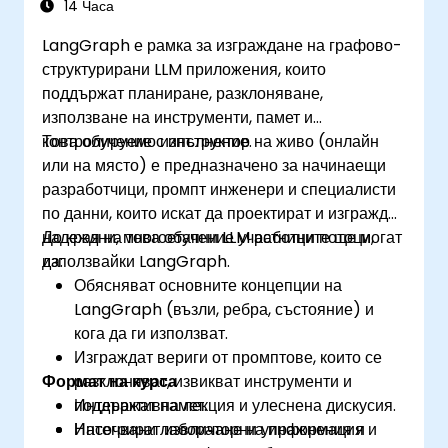
14 Часа
LangGraph е рамка за изграждане на графово-
структурирани LLM приложения, които
поддържат планиране, разклоняване,
използване на инструменти, памет и
контролируемо изпълнение.
Това обучение с инструктор на живо (онлайн
или на място) е предназначено за начинаещи
разработчици, промпт инженери и специалисти
по данни, които искат да проектират и изграждат
надеждни, многоетапни LLM работни потоци,
До края на това обучение участниците ще могат
използвайки LangGraph.
да:
Обясняват основните концепции на
LangGraph (възли, ребра, състояние) и
кога да ги използват.
Изграждат вериги от промптове, които се
Формат на курса
разклоняват, извикват инструменти и
поддържат памет.
Интерактивна лекция и улеснена дискусия.
Интегрират извличане на информация и
Насочвани лабораторни упражнения и