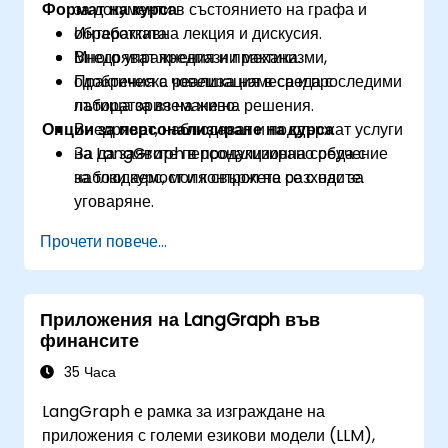
Формат на курса
за документи в състоянието на графа и
обработката.
Интерактивна лекция и дискусия.
Внедряват предпазни механизми,
Много упражнения и практика.
одобрения с човешка намеса и проследими
Практическа реализация в среда с
пътища за вземане на решения.
лаборатория на живо.
Опции за персонализиране на курса
Внедряват, наблюдават и поддържат услуги
на LangGraph в продукционна среда с
За да заявите персонализирано обучение
наблюдаемост и контрол на разходите.
за този курс, моля свържете се с нас за
уговаряне.
Прочети повече...
Приложения на LangGraph във
финансите
35 Часа
LangGraph е рамка за изграждане на
приложения с големи езикови модели (LLM),