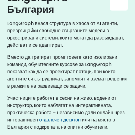
България
LangGraph внася структура в хаоса от AI агенти,
превръщайки свободно свързаните модели в
оркестрирани системи, които могат да разсъждават,
действат и се адаптират.
Вместо да третират промптовете като изолирани
команди, обучителните курсове за LangGraph
показват как да се проектират потоци, при които
агентите си сътрудничат, запомнят и вземат решения
в рамките на развиващи се задачи.
Участниците работят в сесии на живо, водени от
инструктор, които наблягат на интерактивната,
практическа работа – независимо дали онлайн чрез
интерактивен
отдалечен десктоп
или на място в
България с подкрепата на опитни обучители.