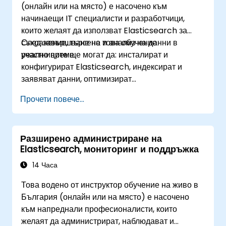
(онлайн или на място) е насочено към
клиенти и инструменти за вмъкване на
начинаещи IT специалисти и разработчици,
данни (Beats, Logstash, Grafana и др.), за
които желаят да използват Elasticsearch за
да оптимизират изживяването при търсене,
съхранение, търсене и анализ на данни в
След завършване на това обучение
като същевременно поддържат клъстерите
реално време.
участниците ще могат да: инсталират и
сигурни.
конфигурират Elasticsearch, индексират и
Да използват OpenSearch Dashboards за
заявяват данни, оптимизират
централизирано управление на данни,
производителността на търсенето и интегрират
визуализация, логване, наблюдение и
Прочети повече...
Elasticsearch в приложения.
поддръжка.
Разширено администриране на
Elasticsearch, мониторинг и поддръжка
14 Часа
Това водено от инструктор обучение на живо в
България (онлайн или на място) е насочено
към напреднали професионалисти, които
желаят да администрират, наблюдават и