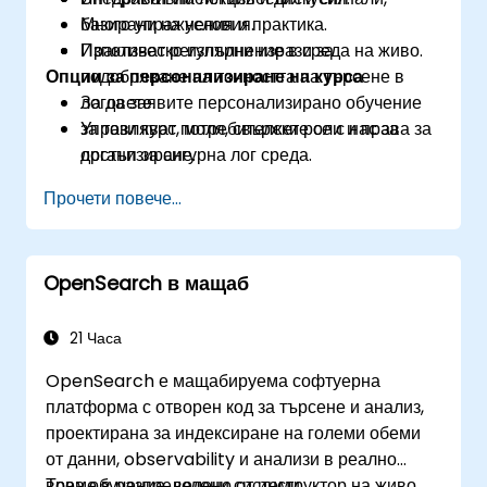
базирани на условия.
Много упражнения и практика.
Използват регулярни изрази за
Практическо изпълнение в среда на живо.
Опции за персонализиране на курса
подобряване на точността на търсене в
логовете.
За да заявите персонализирано обучение
Управляват потребителски роли и права за
за този курс, моля, свържете се с нас за
достъп за сигурна лог среда.
организиране.
Взаимодействат с Elasticsearch REST API
Прочети повече...
за автоматизация и интеграция.
OpenSearch в мащаб
21 Часа
OpenSearch е мащабируема софтуерна
платформа с отворен код за търсене и анализ,
проектирана за индексиране на големи обеми
от данни, observability и анализи в реално
време в разпределени системи.
Това обучение, водено от инструктор на живо