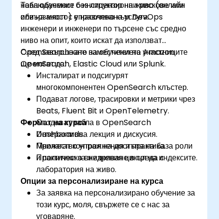
наблюдаемост без лицензионни рискове или
Това обучение с инструктор на живо (онлайн
обвързаност с управлявана услуга.
или на място) е насочено към DevOps
инженери и инженери по търсене със средно
ниво на опит, които искат да използват
OpenSearch като заместител на Amazon
След завършване на обучението участниците
OpenSearch, Elastic Cloud или Splunk.
ще могат да:
Инсталират и подсигурят
многокомпонентен OpenSearch клъстер.
Подават логове, трасировки и метрики чрез
Beats, Fluent Bit и OpenTelemetry.
Формат на курса
Създават табла в OpenSearch
Dashboards.
Интерактивна лекция и дискусия.
Прилагат контрол на достъпа на база роли
Множество упражнения и практика.
и политики за жизнения цикъл на индексите.
Практическо внедряване в среда с
лаборатория на живо.
Опции за персонализиране на курса
За заявка на персонализирано обучение за
този курс, моля, свържете се с нас за
уговаряне.