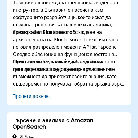
Тази живо провеждана тренировка, водена от
инструктор, в България е насочена към
софтуерните разработчици, които искат да
създават решения за търсене и аналитика,
използвайки Elasticsearch.
Тренировката започва с обсъждане на
архитектурата на Elasticsearch, включително
неговия разпределен модел и API за търсене.
Следва обяснение на функционалността на
Elasticsearch и как най-добре да бъде
Практическите упражнения са важна част от
интегрирана в съществуващо приложение.
тренировката и предоставят на участниците
възможност да приложат своите знания, като
същевременно получават обратна връзка върху
тяхната реализация и прогрес.
Прочети повече...
Търсене и анализи с Amazon
OpenSearch
21 Часа