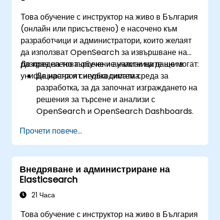
Това обучение с инструктор на живо в България
(онлайн или присъствено) е насочено към
разработчици и администратори, които желаят
да използват OpenSearch за извършване на
разпределено търсене и анализи на данни в
До края на това обучение участниците ще могат:
унифицирана и сигурна система.
Да настроят необходимата среда за
разработка, за да започнат изграждането на
решения за търсене и анализи с
OpenSearch и OpenSearch Dashboards.
Да разбират трите подхода (снапшот,
Прочети повече...
рестартиране и последователен) при
надграждане от Elasticsearch OSS към
OpenSearch.
Внедряване и администриране на
Да се научат как да индексират данни, да
Elasticsearch
създават потоци от данни, да изпълняват
заявки и да оптимизират междуклъстерните
21 Часа
операции в OpenSearch.
Това обучение с инструктор на живо в България
Да изследват и използват плъгини, API,