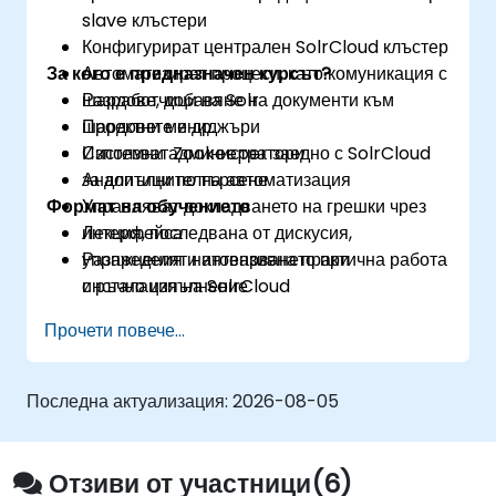
slave клъстери
Конфигурират централен SolrCloud клъстер
За кого е предназначен курсът?
Автоматизират процеси, като комуникация с
шардове, добавяне на документи към
Разработчици на Solr
шардовете и др.
Проектни мениджъри
Използват Zookeeper заедно с SolrCloud
Системни администратори
за допълнителна автоматизация
Аналитици по търсене
Формат на обучението
Управляват докладването на грешки чрез
интерфейса
Лекция, последвана от дискусия,
Разпределят натоварването при
упражнения и интензивна практична работа
инсталация на SolrCloud
с ръчно изпълнение
Конфигурират SolrCloud за непрекъсната
Прочети повече...
обработка и отказоустойчивост (fail-over)
Последна актуализация:
2026-08-05
Отзиви от участници(6)