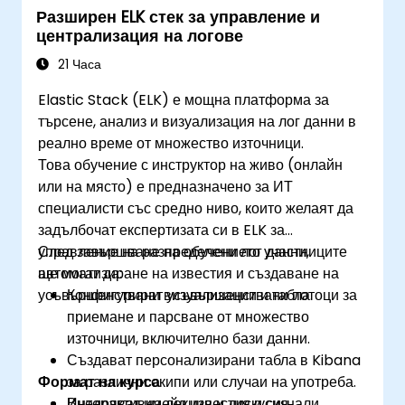
Разширен ELK стек за управление и
централизация на логове
21 Часа
Elastic Stack (ELK) е мощна платформа за
търсене, анализ и визуализация на лог данни в
реално време от множество източници.
Това обучение с инструктор на живо (онлайн
или на място) е предназначено за ИТ
специалисти със средно ниво, които желаят да
задълбочат експертизата си в ELK за
управление на разпределени лог данни,
След завършване на обучението участниците
автоматизиране на известия и създаване на
ще могат да:
усъвършенствани визуализации и табла.
Конфигурират усъвършенствани потоци за
приемане и парсване от множество
източници, включително бази данни.
Създават персонализирани табла в Kibana
Формат на курса
за различни екипи или случаи на употреба.
Внедряват имейл известия и сигнали,
Интерактивна лекция и дискусия.