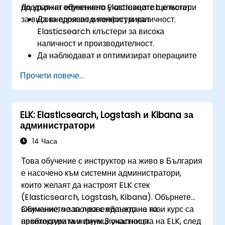
поддържат ефективно Elasticsearch клъстери
До края на обучението участниците ще могат:
за висока производителност и наличност.
Да внедряват и конфигурират
Elasticsearch клъстери за висока
наличност и производителност.
Да наблюдават и оптимизират операциите
на Elasticsearch.
Прочети повече...
Да интегрират с Kibana и Logstash за
разширени анализи и визуализация.
Да разширят функционалността на
ELK: Elasticsearch, Logstash и Kibana за
Elasticsearch с плъгини.
администратори
Да мащабират Elasticsearch чрез техники
на клъстериране и шардиране.
14 Часа
Това обучение с инструктор на живо в България
е насочено към системни администратори,
които желаят да настроят ELK стек
(Elasticsearch, Logstash, Kibana). Обърнете
внимание, че за провеждането на този курс са
Обучението започва с обсъждане на
необходими минимум 3 участници.
архитектурата и функционалността на ELK, след