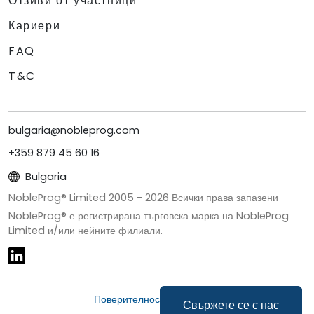
Отзиви от участници
Кариери
FAQ
T&C
bulgaria@nobleprog.com
+359 879 45 60 16
Bulgaria
NobleProg® Limited 2005 -
2026
Всички права запазени
NobleProg® е регистрирана търговска марка на NobleProg
Limited и/или нейните филиали.
Поверителност и бисквитки
Свържете се с нас