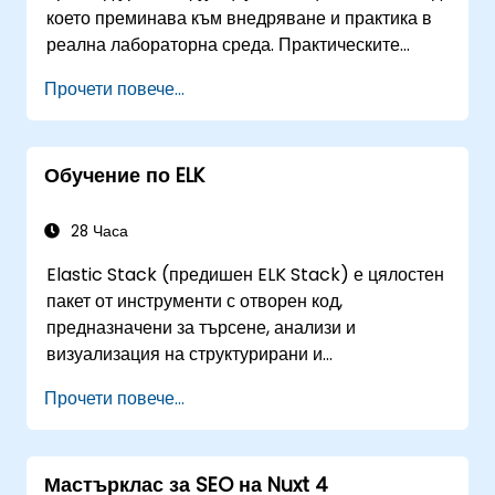
което преминава към внедряване и практика в
реална лабораторна среда. Практическите
упражнения са важна част от обучението и
Прочети повече...
дават възможност на участниците да приложат
знанията си на практика, като същевременно
получават обратна връзка за напредъка си.
Обучение по ELK
28 Часа
Elastic Stack (предишен ELK Stack) е цялостен
пакет от инструменти с отворен код,
предназначени за търсене, анализи и
визуализация на структурирани и
неструктурирани данни. Тази обучителна
Прочети повече...
програма е създадена, за да даде на
участниците задълбочено разбиране на
компонентите на Elastic Stack – Elasticsearch,
Мастърклас за SEO на Nuxt 4
Kibana и Logstash. Курсът ще обхване основни