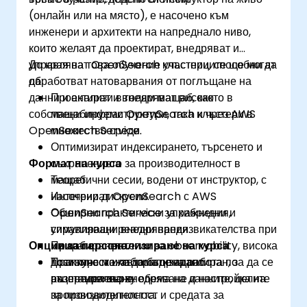
(онлайн или на място), е насочено към
инженери и архитекти на напреднало ниво,
които желаят да проектират, внедряват и
управляват OpenSearch клъстери, способни да
До края на това обучение участниците ще могат
обработват натоварвания от поглъщане на
да:
данни и анализи в голям мащаб, както в
Проектират и внедряват високо
собствени инфраструктури, така и чрез AWS
мащабируеми OpenSearch клъстери в
OpenSearch Service.
множество среди.
Оптимизират индексирането, търсенето и
Формат на курса
съхранението за производителност в
мащаб.
Теоретични сесии, водени от инструктор, с
Интегрират OpenSearch с AWS
насочени дискусии.
OpenSearch Service за хибридни и
Обширни практически упражнения,
управлявани внедрявания.
симулиращи реални предизвикателства при
Опции за персонализиране на курса
Прилагат стратегии за observability, висока
мащабирането.
достъпност и автоматизирано
Практическа лабораторна работа по
Този курс може да бъде адаптиран, за да се
възстановяване.
разпределено внедряване и настройка на
акцентира върху обема на данните, целите
производителността.
за производителност и средата за