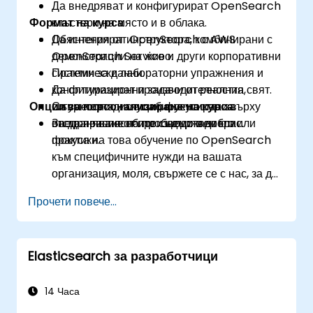
Да внедряват и конфигурират OpenSearch
Формат на курса
клъстери на място и в облака.
Да интегрират OpenSearch с AWS
Обяснения от инструктора, комбинирани с
OpenSearch Service и други корпоративни
демонстрации на живо.
системи за данни.
Практически лабораторни упражнения и
Да оптимизират производителността,
конфигурационни задачи от реалния свят.
Опции за персонализиране на курса
сигурността и мащабируемостта за
Съвместни дискусии, фокусирани върху
внедрявания от производствен клас.
отстраняване на проблеми и добри
За да приспособите съдържанието или
практики.
фокуса на това обучение по OpenSearch
към специфичните нужди на вашата
организация, моля, свържете се с нас, за да
организираме персонализирана сесия.
Прочети повече...
Elasticsearch за разработчици
14 Часа