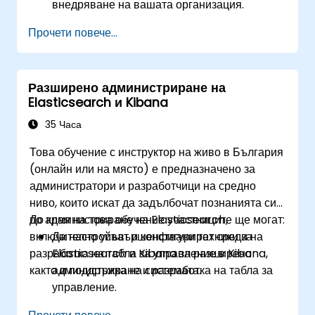
внедряване на вашата организация.
Прочети повече...
Разширено администриране на
Elasticsearch и Kibana
35 Часа
Това обучение с инструктор на живо в България
(онлайн или на място) е предназначено за
администратори и разработчици на средно
ниво, които искат да задълбочат познанията си
по администриране на Elasticsearch,
До края на това обучение участниците ще могат:
включително усъвършенствани техники за
Да настройват и конфигурират среди на
разработка на табла за управление в Kibana,
Elasticsearch и Kibana за разширено
както и поддръжка на системата.
администриране и разработка на табла за
управление.
Да създават и управляват индекси,