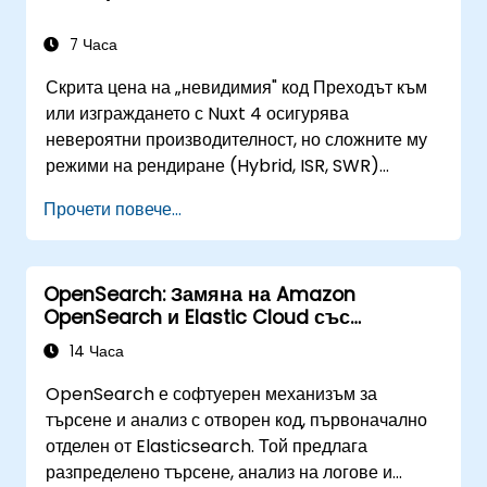
концепции, инсталация, конфигурация,
управление на клъстери, разширени анализи и
7 Часа
най-добри практики за продукционна среда.
Скрита цена на „невидимия" код Преходът към
Курсът е структуриран да предостави както
или изграждането с Nuxt 4 осигурява
теоретични познания, така и практически опит,
невероятни производителност, но сложните му
което го прави подходящ за професионалисти,
режими на рендиране (Hybrid, ISR, SWR)
които искат да внедряват, управляват и
създават опасен „рендиращ пад“. Ако вашите
оптимизират Elastic Stack в реални среди. До
Прочети повече...
разработчици третират Nuxt 4 само като UI
края на курса участниците ще имат уменията да
фреймуърк без да разбират поведението при
проектират, внедряват и поддържат
хидратация, рискувате да деплоеате
мащабируеми и устойчиви решения, базирани
OpenSearch: Замяна на Amazon
приложения, които са невидими за Google.
на Elastic Stack.
OpenSearch и Elastic Cloud със
Сайт, който не може да бъде индексиран,
собствена инсталация
генерира 0% органично възвръщане на
14 Часа
инвестицията. Коригирането на тези
OpenSearch е софтуерен механизъм за
архитектурни проблеми след стартиране струва
търсене и анализ с отворен код, първоначално
3 до 5 пъти повече, отколкото правилното им
отделен от Elasticsearch. Той предлага
прилагане по време на изграждането.
разпределено търсене, анализ на логове и