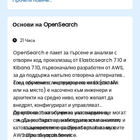
Прочети повече...
преобразувания и модели на данни в
Elasticsearch.
Да разработват разширени заявки и филтри
Основи на OpenSearch
за извличане на ценна информация от
данните в Elasticsearch.
Да проектират и изграждат интерактивни
21 Часа
табла за управление в Kibana, използвайки
OpenSearch е пакет за търсене и анализи с
разнообразни типове и техники за
отворен код, произлизащ от Elasticsearch 7.10 и
визуализация.
Kibana 7.10, първоначално разработен от AWS,
Да прилагат най-добри практики за
за да поддържа напълно отворена алтернатива
администриране, оптимизация и
след промени в лицензирането от Elastic NV.
Това обучение с инструктор на живо (онлайн
отстраняване на проблеми в Elasticsearch
или на място) е насочено към инженери и
и Kibana.
архитекти на средно ниво, които желаят да
внедрят, конфигурират и управляват
OpenSearch клъстери за натоварвания,
До края на това обучение участниците ще могат:
свързани с търсене, наблюдаемост и анализи,
Да разбират архитектурата, компонентите и
като същевременно разберат връзката му с
възможностите на OpenSearch и неговите
AWS OpenSearch Service.
табла за управление.