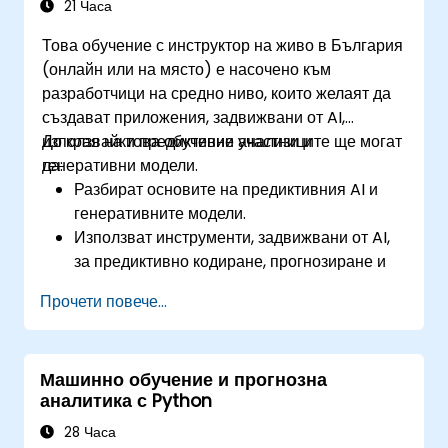
21 Часа
Това обучение с инструктор на живо в България
(онлайн или на място) е насочено към
разработчици на средно ниво, които желаят да
създават приложения, задвижвани от AI,
използвайки предиктивни анализи и
До края на това обучение участниците ще могат
генеративни модели.
да:
Разбират основите на предиктивния AI и
генеративните модели.
Използват инструменти, задвижвани от AI,
за предиктивно кодиране, прогнозиране и
автоматизация.
Прочети повече...
Внедряват LLM (големи езикови модели) и
трансформъри за генериране на текст и
код.
Машинно обучение и прогнозна
Прилагат прогнозиране на времеви редове
аналитика с Python
и базирани на AI препоръки.
Разработват и фино настройват AI модели
28 Часа