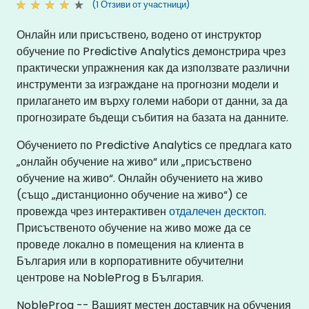
(1 Отзиви от участници)
Онлайн или присъствено, водено от инструктор
обучение по Predictive Analytics демонстрира чрез
практически упражнения как да използвате различни
инструменти за изграждане на прогнозни модели и
прилагането им върху големи набори от данни, за да
прогнозирате бъдещи събития на базата на данните.
Обучението по Predictive Analytics се предлага като
„онлайн обучение на живо“ или „присъствено
обучение на живо“. Онлайн обучението на живо
(също „дистанционно обучение на живо“) се
провежда чрез интерактивен
отдалечен десктоп
.
Присъственото обучение на живо може да се
проведе локално в помещения на клиента в
България или в корпоративните обучителни
центрове на NobleProg в България.
NobleProg -- Вашият местен доставчик на обучения