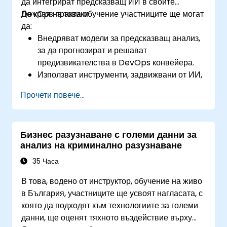
да интегрират предсказващ ИИ в своите
DevOps практики.
До края на това обучение участниците ще могат
да:
Внедряват модели за предсказващ анализ,
за да прогнозират и решават
предизвикателства в DevOps конвейера.
Използват инструменти, задвижвани от ИИ,
за подобрено наблюдение и операции.
Прочети повече...
Прилагат техники за машинно обучение за
подобряване на работните потоци за
доставка на софтуер.
Бизнес разузнаване с големи данни за
Проектират ИИ стратегии за проактивно
анализ на криминално разузнаване
разрешаване на проблеми и оптимизация.
Навигират етичните съображения при
35 Часа
използването на ИИ в DevOps.
В това, водено от инструктор, обучение на живо
в България, участниците ще усвоят нагласата, с
която да подходят към технологиите за големи
данни, ще оценят тяхното въздействие върху