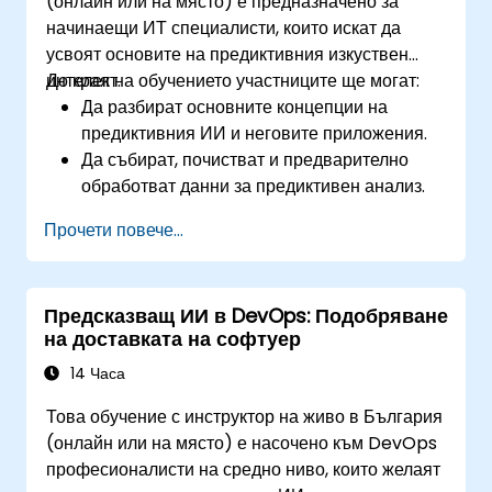
(онлайн или на място) е предназначено за
производителността на модели с помощта
начинаещи ИТ специалисти, които искат да
на визуални и статистически техники.
усвоят основите на предиктивния изкуствен
интелект.
До края на обучението участниците ще могат:
Да разбират основните концепции на
предиктивния ИИ и неговите приложения.
Да събират, почистват и предварително
обработват данни за предиктивен анализ.
Да изследват и визуализират данни, за да
Прочети повече...
открият прозрения.
Да изграждат базови статистически модели
за прогнозиране.
Предсказващ ИИ в DevOps: Подобряване
Да оценяват ефективността на
на доставката на софтуер
предиктивните модели.
Да прилагат концепциите на предиктивния
14 Часа
ИИ в реални сценарии.
Това обучение с инструктор на живо в България
(онлайн или на място) е насочено към DevOps
професионалисти на средно ниво, които желаят