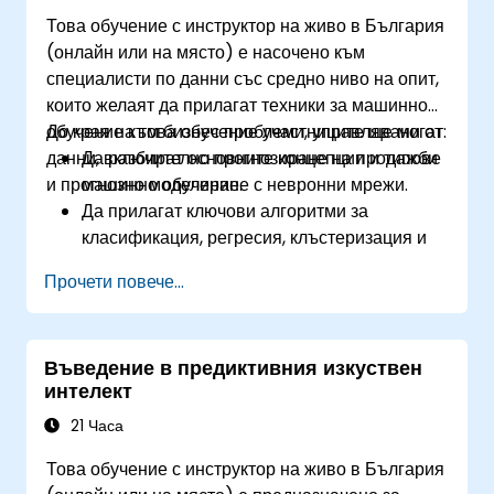
за реални приложения.
Това обучение с инструктор на живо в България
Оценяват етичните съображения и най-
(онлайн или на място) е насочено към
добрите практики при внедряване на AI.
специалисти по данни със средно ниво на опит,
които желаят да прилагат техники за машинно
обучение към бизнес проблеми, управлявани от
До края на това обучение участниците ще могат:
данни, включително прогнозиране на продажби
Да разбират основните концепции и типове
и прогнозно моделиране с невронни мрежи.
машинно обучение.
Да прилагат ключови алгоритми за
класификация, регресия, клъстеризация и
анализ на асоциации.
Прочети повече...
Да извършват проучвателен анализ на
данни и подготовка на данни с Python.
Да използват невронни мрежи за задачи за
Въведение в предиктивния изкуствен
нелинейно моделиране.
интелект
Да внедряват прогнозна аналитика за
бизнес прогнозиране, включително данни за
21 Часа
продажби.
Това обучение с инструктор на живо в България
Да оценяват и оптимизират