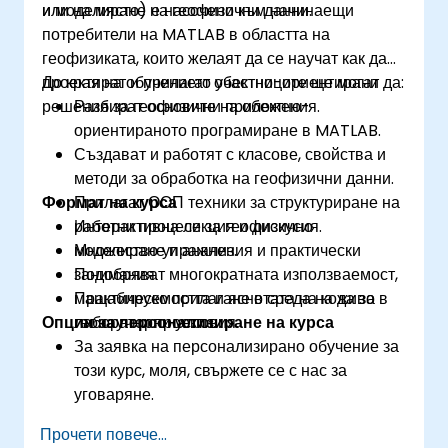
и моделиране на геофизични данни.
или на място) е насочено към начинаещи
потребители на MATLAB в областта на
геофизиката, които желаят да се научат как да
проектират и прилагат обектно-ориентирани
До края на обучението участниците ще могат да:
решения за геофизични приложения.
Разбират основите на обектно-
ориентираното програмиране в MATLAB.
Създават и работят с класове, свойства и
методи за обработка на геофизични данни.
Формат на курса
Прилагат ООП техники за структуриране на
работни процеси за геофизично
Интерактивна лекция и дискусия.
моделиране и анализ.
Множество упражнения и практически
Подобряват многократната използваемост,
занимания.
мащабируемостта и яснотата на кода за
Практическо прилагане в среда на живо в
Опции за персонализиране на курса
геонаучни проекти.
лабораторни условия.
За заявка на персонализирано обучение за
този курс, моля, свържете се с нас за
уговаряне.
Прочети повече...