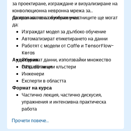
за проектиране, изграждане и визуализиране на
конволюционна невронна мрежа за
разпознаване на изображения.
До края на това обучение участниците ще могат
да:
Изграждат модел за дълбоко обучение
Автоматизират етикетирането на данни
Работят с модели от Caffe и TensorFlow-
Keras
Аудитория
Обучават данни, използвайки множество
GPU, облак или клъстери
Разработчици
Инженери
Експерти в областта
Формат на курса
Частично лекция, частично дискусия,
упражнения и интензивна практическа
работа
Прочети повече...