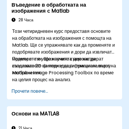
Въведение в обработката на
Интегрират Matlab и Python приложения.
изображения с Matlab
28 Часа
Този четиридневен курс предоставя основите
на обработката на изображения с помощта на
Matlab. Ще се упражнявате как да променяте и
подобрявате изображения и дори да извличате
модели от тях. Ще научите също как да
Примерите и упражненията демонстрират
създавате 2D филтри и да ги прилагате върху
използването на подходяща функционалност на
изображения.
Matlab и Image Processing Toolbox по време
на целия процес на анализ.
Прочети повече...
Основи на MATLAB
21 Часа