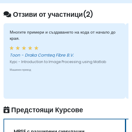
представят реални проблеми.
Отзиви от участници(2)
Многите примери и създаването на кода от начало до
края.
Toon - Draka Comteq Fibre B.V.
Курс - Introduction to Image Processing using Matlab
Машинен превод
Предстоящи Курсове
MBSE с разширени симулации