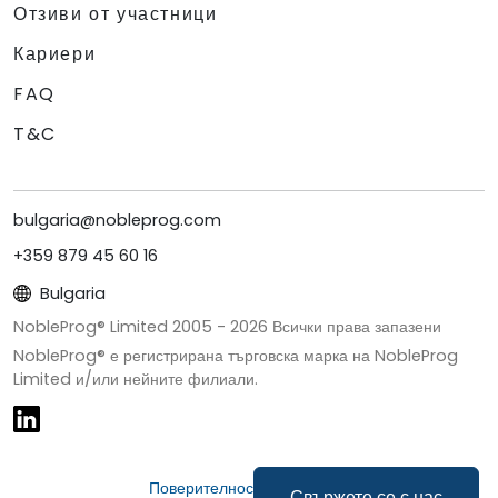
Отзиви от участници
Кариери
FAQ
T&C
bulgaria@nobleprog.com
+359 879 45 60 16
Bulgaria
NobleProg® Limited 2005 -
2026
Всички права запазени
NobleProg® е регистрирана търговска марка на NobleProg
Limited и/или нейните филиали.
Поверителност и бисквитки
Свържете се с нас