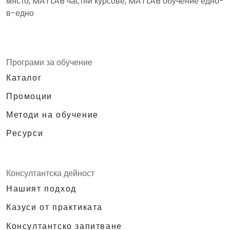
място, MATLAB частни курсове, MATLAB обучение едно-
в-едно
Програми за обучение
Каталог
Промоции
Методи на обучение
Ресурси
Консултантска дейност
Нашият подход
Казуси от практиката
Консултантско запитване