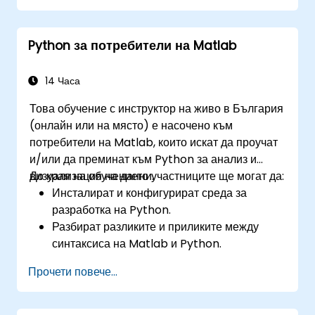
Python за потребители на Matlab
14 Часа
Това обучение с инструктор на живо в България
(онлайн или на място) е насочено към
потребители на Matlab, които искат да проучат
и/или да преминат към Python за анализ и
визуализация на данни.
До края на обучението участниците ще могат да:
Инсталират и конфигурират среда за
разработка на Python.
Разбират разликите и приликите между
синтаксиса на Matlab и Python.
Използват Python за извличане на
Прочети повече...
прозрения от различни набори от данни.
Конвертират съществуващи Matlab
приложения към Python.