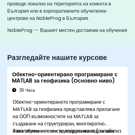
проведе локално на територията на клиента в
България или в корпоративните обучителни
центрове на NobleProg в България.
NobleProg -- Вашият местен доставчик на обучения
Разгледайте нашите курсове
Обектно-ориентирано програмиране с
MATLAB за геофизика (Основно ниво)
35 Часа
Обектно-ориентираното програмиране с
MATLAB за геофизика представлява прилагане
на ООП възможностите на MATLAB за
създаване на структуриран, многократно
използваем и лесен за поддръжка код за анализ
Това обучение с инструктор на живо (онлайн