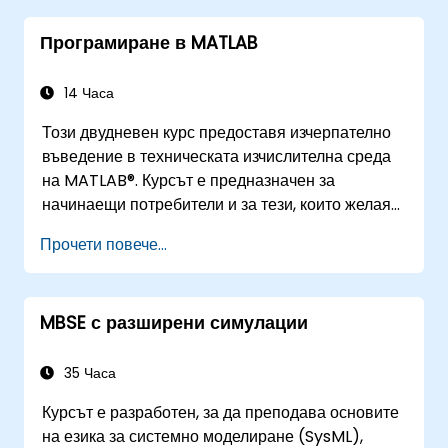
Програмиране в MATLAB
14 Часа
Този двудневен курс предоставя изчерпателно
въведение в техническата изчислителна среда
на MATLAB®. Курсът е предназначен за
начинаещи потребители и за тези, които желаят
да си припомнят материалите. Не се изисква
Прочети повече...
предишен опит в програмирането или познания
по MATLAB. През курса се разглеждат теми,
свързани с анализ на данни, визуализация,
MBSE с разширени симулации
моделиране и програмиране.
35 Часа
Курсът е разработен, за да преподава основите
на езика за системно моделиране (SysML),