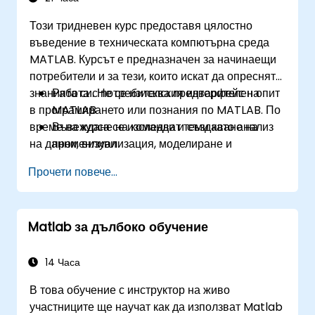
Този тридневен курс предоставя цялостно
въведение в техническата компютърна среда
MATLAB. Курсът е предназначен за начинаещи
потребители и за тези, които искат да опреснят
знанията си. Не се изисква предварителен опит
Работа с потребителския интерфейс на
в програмирането или познания по MATLAB. По
MATLAB
време на курса се изследват теми като анализ
Въвеждане на команди и създаване на
на данни, визуализация, моделиране и
променливи
програмиране. Темите включват:
Анализиране на вектори и матрици
Прочети повече...
Визуализиране на данни от вектори и
матрици
Работа с файлове с данни
Matlab за дълбоко обучение
Работа с типове данни
Автоматизиране на команди със скриптове
Писане на програми с логика и контрол на
14 Часа
изпълнението
В това обучение с инструктор на живо
Писане на функции
участниците ще научат как да използват Matlab