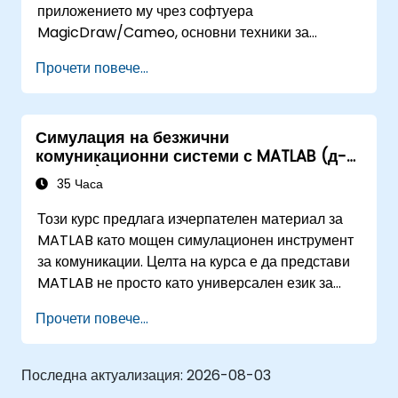
приложението му чрез софтуера
MagicDraw/Cameo, основни техники за
симулация в моделно-базираното системно
Прочети повече...
инженерство (MBSE) и най-добри практики в
MBSE. Това обучение е също така
предназначено да предостави на
Симулация на безжични
професионалистите познания за
комуникационни системи с MATLAB (д-р
архитектурната симулация, въведение в
Шехата)
приставката Simulation Toolkit, симулация на
35 Часа
множество типове диаграми и как да се
Този курс предлага изчерпателен материал за
обвържат диаграмните симулации заедно, за да
MATLAB като мощен симулационен инструмент
се автоматизира архитектурата.
за комуникации. Целта на курса е да представи
MATLAB не просто като универсален език за
програмиране, а да подчертае ролята на
Прочети повече...
изключително мощните му възможности като
среда за симулация. Примерите, илюстриращи
учебния материал, не са просто директно
Последна актуализация:
2026-08-03
прилагане на команди на MATLAB, а често